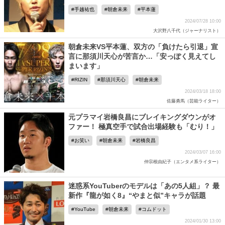
手越祐也
朝倉未来
平本蓮
2024/07/28 10:00
大沢野八千代（ジャーナリスト）
朝倉未来VS平本蓮、双方の「負けたら引退」宣
言に那須川天心が苦言か…「安っぽく見えてし
まいます」
RIZIN
那須川天心
朝倉未来
2024/03/18 18:00
佐藤勇馬（芸能ライター）
元プラマイ岩橋良昌にブレイキングダウンがオ
ファー！ 極真空手で試合出場経験も「むり！」
お笑い
朝倉未来
岩橋良昌
2024/03/07 16:00
仲宗根由紀子（エンタメ系ライター）
迷惑系YouTuberのモデルは「あの5人組」？ 最
新作『龍が如く8』“やまと似”キャラが話題
YouTube
朝倉未来
コムドット
2024/01/30 13:00