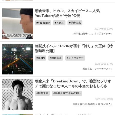
朝倉未来、ヒカル、スカイピース…人気
YouTuberが続々“号泣”公開
YouTuber
ヒカル
朝倉未来
2023/04/26 12:00
仲宗根由紀子（エンタメ系ライター）
格闘技イベントRIZINが宿す『誇り』の正体【特
別無料公開】
RIZIN
朝倉未来
メイウェザー
2022/11/08 17:00
片田直久（ジャーナリスト）
朝倉未来「BreakingDown」で、強烈なフリオ
チで顔になった10人ニキの本当のおもしろさ
朝倉未来
馬鹿よ貴方は新道竜巳
2022/11/03 09:00
馬鹿よ貴方は 新道竜巳（お笑い芸人）