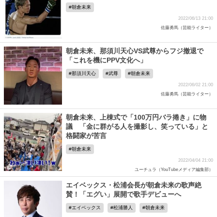
朝倉未来
2022/06/13 21:00
佐藤勇馬（芸能ライター）
朝倉未来、那須川天心VS武尊からフジ撤退で
「これを機にPPV文化へ」
那須川天心
武尊
朝倉未来
2022/06/02 21:00
佐藤勇馬（芸能ライター）
朝倉未来、上棟式で「100万円バラ捲き」に物
議 「金に群がる人を撮影し、笑っている」と
格闘家が苦言
朝倉未来
2022/04/04 21:00
ユーチュラ（YouTubeメディア編集部）
エイベックス・松浦会長が朝倉未来の歌声絶
賛！「エグい」展開で歌手デビューへ
エイベックス
松浦勝人
朝倉未来