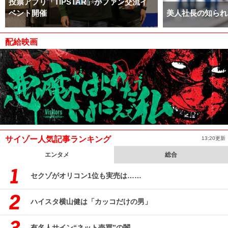
投票アプリ「TIPSTAR」がファン交流イ
ベント開催
美人社長の知られ
配給映画
サイゾー人気記事ランキング
13:20更新
エンタメ
総合
セクゾがオリコン1位も実売は……
ハイスタ横山健は「カッコだけの男」
有名人サイン“ネット売買”の闇