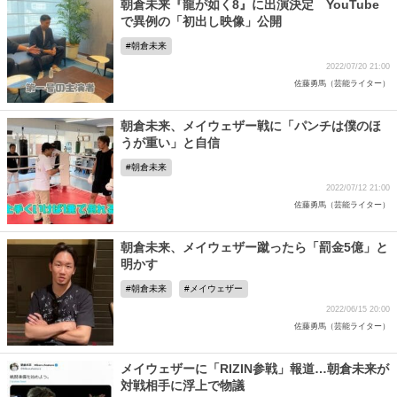
朝倉未来『龍が如く8』に出演決定 YouTube
で異例の「初出し映像」公開
朝倉未来
2022/07/20 21:00
佐藤勇馬（芸能ライター）
朝倉未来、メイウェザー戦に「パンチは僕のほ
うが重い」と自信
朝倉未来
2022/07/12 21:00
佐藤勇馬（芸能ライター）
朝倉未来、メイウェザー蹴ったら「罰金5億」と
明かす
朝倉未来
メイウェザー
2022/06/15 20:00
佐藤勇馬（芸能ライター）
メイウェザーに「RIZIN参戦」報道…朝倉未来が
対戦相手に浮上で物議