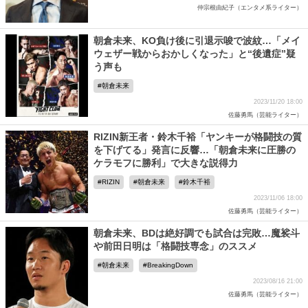
仲宗根由紀子（エンタメ系ライター）
朝倉未来、KO負け後に引退示唆で波紋…「メイ
ウェザー戦からおかしくなった」と“後遺症”疑
う声も
朝倉未来
2023/11/20 18:00
佐藤勇馬（芸能ライター）
RIZIN新王者・鈴木千裕「ヤンキーが格闘技の質
を下げてる」発言に反響…「朝倉未来に圧勝の
ケラモフに勝利」で大きな説得力
RIZIN
朝倉未来
鈴木千裕
2023/11/06 18:00
佐藤勇馬（芸能ライター）
朝倉未来、BDは絶好調でも試合は完敗…魔裟斗
や前田日明は「格闘技専念」のススメ
朝倉未来
BreakingDown
2023/08/16 21:00
佐藤勇馬（芸能ライター）