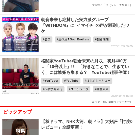
大沢野八千代（ジャーナリスト）
朝倉未来も絶賛した実力派グループ
『WITHDOM』に“イマイチ”の声が殺到したワ
ケ
音楽
三代目J Soul Brothers
朝倉未来
2020/11/09 00:00
格闘家YouTuber朝倉未来の月収、初月400万
→「10倍以上」!! 「好きなことで、生きてい
く」には嫉妬も集まる？ YouTube超事件簿！
YouTuber
YouTube
はじめしゃちょー
へずまりゅう
ユーチューブ
朝倉未来
2020/08/09 16:00
ニック（YouTubeウォッチャー）
ピックアップ
【秋ドラマ、NHK大河、朝ドラ】大好評「忖度0
レビュー」全話更新！
特集