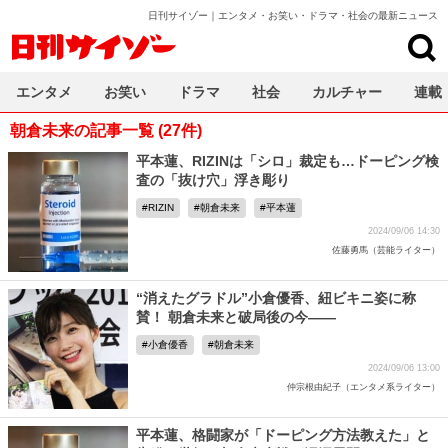
日刊サイゾー｜エンタメ・お笑い・ドラマ・社会の最新ニュース
日刊サイゾー
エンタメ
お笑い
ドラマ
社会
カルチャー
連載
朝倉未来の記事一覧 (27件)
平本蓮、RIZINは「シロ」裁定も…ドーピング検
査の「抜け穴」浮き彫り
RIZIN
朝倉未来
平本蓮
2024/09/06 14:30
佐藤勇馬（芸能ライター）
“消えたグラドル”小倉優香、紐ビキニ姿に称
賛！ 朝倉未来と破局後の今――
小倉優香
朝倉未来
2024/09/06 13:00
仲宗根由紀子（エンタメ系ライター）
平本蓮、格闘家が「ドーピング方法教えた」と