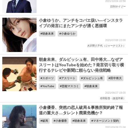
2021/12/24 22:50
日刊サイゾー
小倉ゆうか、アンチをコバエ扱い―インスタラ
イブの発言にまたアンチが湧く悪循環
朝倉未来
小倉ゆうか
2021/07/06 22:00
大沢野八千代（ジャーナリスト）
朝倉未来、ダルビッシュ有、田中将大…なぜア
スリートはYouTubeを始めた？発言切り取り横
行するテレビや新聞に頼らない発信戦略
スポーツ
アスリート
ダルビッシュ有
田中将大
YouTube
芸能マスコミ
朝倉未来
2021/06/27 19:00
谷田彰吾（放送作家）
小倉優香、突然の恋人破局＆事務所契約終了報
道の重大さ…タレント廃業危機か？
破局
小倉優香
朝倉未来
マネージメント契約
2021/03/28 21:00