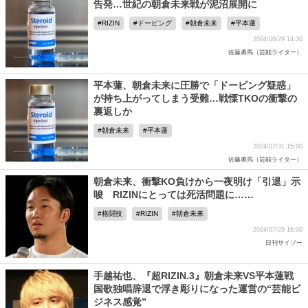
告発…世紀の朝倉未来戦が泥沼展開に
RIZIN
ドーピング
朝倉未来
平本蓮
2024/08/29 14:30
佐藤勇馬（芸能ライター）
平本蓮、朝倉未来に圧勝で「ドーピング疑惑」
が持ち上がってしまう受難…戦慄TKOの衝撃の
裏返しか
朝倉未来
平本蓮
2024/07/31 15:00
佐藤勇馬（芸能ライター）
朝倉未来、衝撃KO負けから一夜明け「引退」示
唆 RIZINにとっては死活問題に……
格闘技
RIZIN
朝倉未来
2024/07/29 16:00
日刊サイゾー
手越祐也、『超RIZIN.3』朝倉未来VS平本蓮戦
国歌独唱辞退で浮き彫りになった運営の“芸能ビ
ジネス感覚”