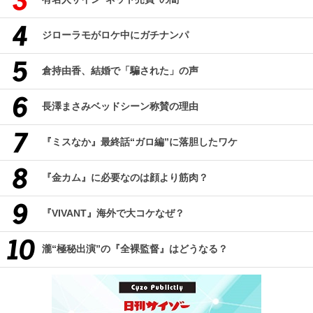
ジローラモがロケ中にガチナンパ
倉持由香、結婚で「騙された」の声
長澤まさみベッドシーン称賛の理由
『ミスなか』最終話“ガロ編”に落胆したワケ
『金カム』に必要なのは顔より筋肉？
『VIVANT』海外で大コケなぜ？
瀧“極秘出演”の『全裸監督』はどうなる？