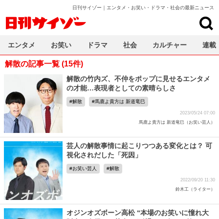
日刊サイゾー｜エンタメ・お笑い・ドラマ・社会の最新ニュース
日刊サイゾー
エンタメ
お笑い
ドラマ
社会
カルチャー
連載
解散の記事一覧 (15件)
解散の竹内ズ、不仲をポップに見せるエンタメ
の才能…表現者としての素晴らしさ
解散
馬鹿よ貴方は 新道竜巳
2023/05/24 07:00
馬鹿よ貴方は 新道竜巳（お笑い芸人）
芸人の解散事情に起こりつつある変化とは？ 可
視化されだした「死因」
お笑い芸人
解散
2022/09/20 11:30
鈴木工（ライター）
オジンオズボーン高松 “本場のお笑いに憧れ大