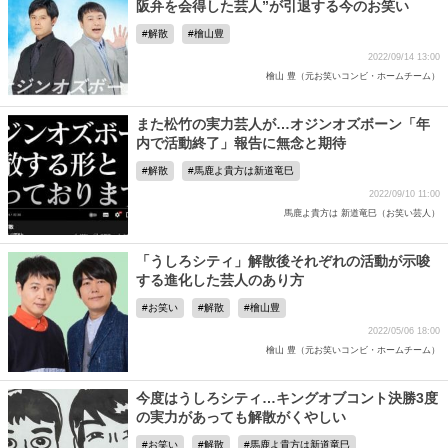
阪弁を会得した芸人”が引退する今のお笑い
解散
檜山豊
2022/09/14 13:00
檜山 豊（元お笑いコンビ・ホームチーム）
また松竹の実力芸人が…オジンオズボーン「年
内で活動終了」報告に無念と期待
解散
馬鹿よ貴方は新道竜巳
2022/09/10 11:00
馬鹿よ貴方は 新道竜巳（お笑い芸人）
「うしろシティ」解散後それぞれの活動が示唆
する進化した芸人のあり方
お笑い
解散
檜山豊
2022/05/06 18:00
檜山 豊（元お笑いコンビ・ホームチーム）
今度はうしろシティ…キングオブコント決勝3度
の実力があっても解散がくやしい
お笑い
解散
馬鹿よ貴方は新道竜巳