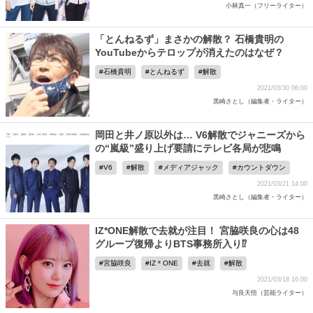
小林真一（フリーライター）
「とんねるず」まさかの解散？ 石橋貴明の
YouTubeからテロップが消えたのはなぜ？
石橋貴明
とんねるず
解散
2021/03/30 06:00
黒崎さとし（編集者・ライター）
岡田と井ノ原以外は… V6解散でジャニーズから
の“嵐級”盛り上げ要請にテレビ各局が悲鳴
V6
解散
メディアジャック
カウントダウン
2021/03/21 14:00
黒崎さとし（編集者・ライター）
IZ*ONE解散で去就が注目！ 宮脇咲良の心は48
グループ復帰よりBTS事務所入り⁉
宮脇咲良
IZ＊ONE
去就
解散
2021/03/18 16:00
与良天悟（芸能ライター）