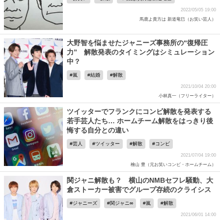
2022/05/05 19:00
馬鹿よ貴方は 新道竜巳（お笑い芸人）
大野智を悩ませたジャニーズ事務所の“復帰圧
力” 解散発表のタイミングはシミュレーション
中？
嵐
結婚
解散
2021/10/04 20:00
小林真一（フリーライター）
ツイッターでフランクにコンビ解散を発表する
若手芸人たち… ホームチーム解散をはっきり後
悔する自分との違い
芸人
ツイッター
解散
コンビ
2021/07/04 19:00
檜山 豊（元お笑いコンビ・ホームチーム）
関ジャニ解散も？ 横山のNMBセフレ騒動、大
倉ストーカー被害でグループ存続のクライシス
ジャニーズ
関ジャニ∞
嵐
解散
2021/06/01 14:00