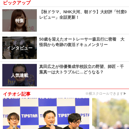
ピックアップ
【秋ドラマ、NHK大河、朝ドラ】大好評「忖度0
レビュー」全話更新！
特集
50歳を迎えたオートレーサー森且行に密着 大
怪我から奇跡の復活ドキュメンタリー
インタビュー
真田広之が俳優養成学校設立の野望、師匠・千
葉真一は大トラブルに…どうなる？
人気連載
イチオシ記事
※横スクロールできます▶