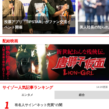
投票アプリ「TIPSTAR」がファン交流イ
ベント開催
美人社長の知られ
配給映画
サイゾー人気記事ランキング
14:20更新
エンタメ
総合
有名人サイン“ネット売買”の闇