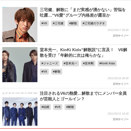
三宅健、解散に「まだ実感が湧かない」苦悩を
吐露…“V6愛”グループ内格差が露呈か
V6
三宅健
解散
三宅健のラヂオ
2021/03/17 09:00
日刊サイゾー
堂本光一、KinKi Kids“解散説”に言及！ V6解
散を受け「年齢的に次は俺らかな」
ジャニーズ
堂本光一
堂本剛
KinKi Kids
V6
解散
2021/03/16 08:00
日刊サイゾー
注目されるV6の熱愛…解散までにメンバー全員
が芸能人とゴールイン？
結婚
V6
解散
2021/03/15 19:00
日刊サイゾー