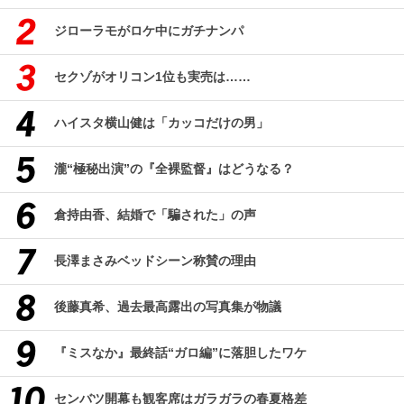
ジローラモがロケ中にガチナンパ
セクゾがオリコン1位も実売は……
ハイスタ横山健は「カッコだけの男」
瀧“極秘出演”の『全裸監督』はどうなる？
倉持由香、結婚で「騙された」の声
長澤まさみベッドシーン称賛の理由
後藤真希、過去最高露出の写真集が物議
『ミスなか』最終話“ガロ編”に落胆したワケ
センバツ開幕も観客席はガラガラの春夏格差