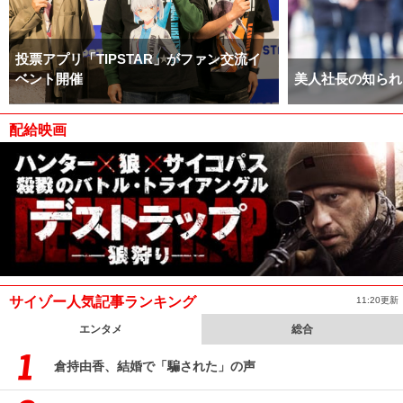
投票アプリ「TIPSTAR」がファン交流イ
ベント開催
美人社長の知られ
配給映画
サイゾー人気記事ランキング
11:20更新
エンタメ
総合
倉持由香、結婚で「騙された」の声