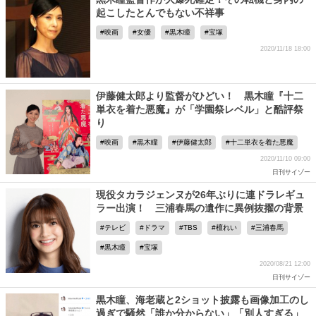
起こしたとんでもない不祥事
映画
女優
黒木瞳
宝塚
2020/11/18 18:00
伊藤健太郎より監督がひどい！ 黒木瞳『十二
単衣を着た悪魔』が「学園祭レベル」と酷評祭
り
映画
黒木瞳
伊藤健太郎
十二単衣を着た悪魔
2020/11/10 09:00
日刊サイゾー
現役タカラジェンヌが26年ぶりに連ドラレギュ
ラー出演！ 三浦春馬の遺作に異例抜擢の背景
テレビ
ドラマ
TBS
檀れい
三浦春馬
黒木瞳
宝塚
2020/08/21 12:00
日刊サイゾー
黒木瞳、海老蔵と2ショット披露も画像加工のし
過ぎで騒然「誰か分からない」「別人すぎる」