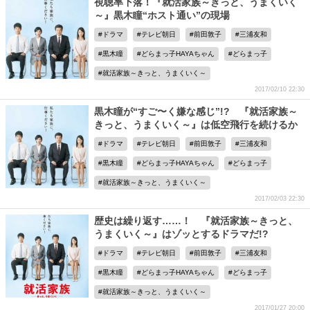
視聴率下落！『就活家族～きっと、うまくいく
～』黒木瞳“ホスト通い”の現場
ドラマ
テレビ朝日
前田敦子
三浦友和
黒木瞳
どらまっ子HAYAちゃん
どらまっ子
就活家族～きっと、うまくいく～
2017/02/10 22:30
黒木瞳が“すご〜く嫌な感じ”!? 『就活家族～
きっと、うまくいく～』は低空飛行を続けるか
ドラマ
テレビ朝日
前田敦子
三浦友和
黒木瞳
どらまっ子HAYAちゃん
どらまっ子
就活家族～きっと、うまくいく～
2017/02/03 22:30
歴史は繰り返す……！ 『就活家族～きっと、
うまくいく～』はゾッとするドラマだ!?
ドラマ
テレビ朝日
前田敦子
三浦友和
黒木瞳
どらまっ子HAYAちゃん
どらまっ子
就活家族～きっと、うまくいく～
2017/01/27 20:00