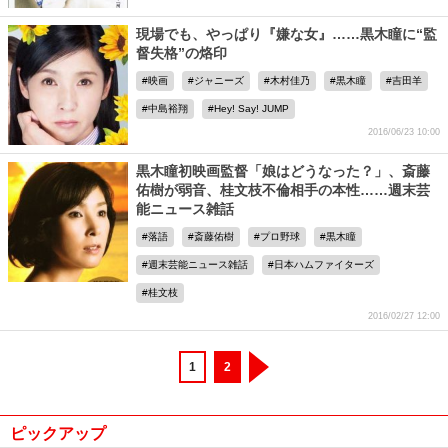
現場でも、やっぱり『嫌な女』……黒木瞳に“監
督失格”の烙印
映画
ジャニーズ
木村佳乃
黒木瞳
吉田羊
中島裕翔
Hey! Say! JUMP
2016/06/23 10:00
黒木瞳初映画監督「娘はどうなった？」、斎藤
佑樹が弱音、桂文枝不倫相手の本性……週末芸
能ニュース雑話
落語
斎藤佑樹
プロ野球
黒木瞳
週末芸能ニュース雑話
日本ハムファイターズ
桂文枝
2016/02/27 12:00
1
2
ピックアップ