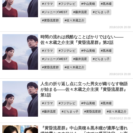
ドラマ
フジテレビ
中山美穂
黒木瞳
ジャニーズWEST
藤井流星
どらまっ子
黄昏流星群
佐々木蔵之介
2018/10/26 20:00
時間の流れは残酷なことばかりではない――
佐々木蔵之介主演『黄昏流星群』第2話
ドラマ
フジテレビ
中山美穂
黒木瞳
ジャニーズWEST
藤井流星
どらまっ子
黄昏流星群
佐々木蔵之介
2018/10/19 20:00
人生の折り返し点に立った男女が織りなす物語
が始まる――佐々木蔵之介主演『黄昏流星群』
第1話
ドラマ
フジテレビ
中山美穂
黒木瞳
藤井流星
どらまっ子
黄昏流星群
佐々木蔵之介
2018/10/12 20:00
『黄昏流星群』中山美穂＆黒木瞳が濃厚な濡れ