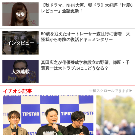
【秋ドラマ、NHK大河、朝ドラ】大好評「忖度0
レビュー」全話更新！
特集
50歳を迎えたオートレーサー森且行に密着 大
怪我から奇跡の復活ドキュメンタリー
インタビュー
真田広之が俳優養成学校設立の野望、師匠・千
葉真一は大トラブルに…どうなる？
人気連載
イチオシ記事
※横スクロールできます▶