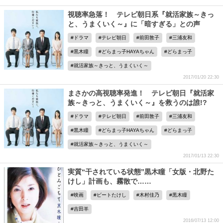
視聴率急落！ テレビ朝日系『就活家族～きっ
と、うまくいく～』に「暗すぎる」との声
ドラマ
テレビ朝日
前田敦子
三浦友和
黒木瞳
どらまっ子HAYAちゃん
どらまっ子
就活家族～きっと、うまくいく～
2017/01/20 22:30
まさかの高視聴率発進！ テレビ朝日『就活家
族～きっと、うまくいく～』を救うのは誰!?
ドラマ
テレビ朝日
前田敦子
三浦友和
黒木瞳
どらまっ子HAYAちゃん
どらまっ子
就活家族～きっと、うまくいく～
2017/01/13 22:30
実質“干されている状態”黒木瞳「女版・北野た
けし」計画も、霧散で……
映画
ビートたけし
木村佳乃
黒木瞳
吉田羊
2016/07/13 12:00