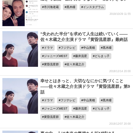
市川海老蔵
黒木瞳
インスタグラム
2019/10/29 11:55
“失われた半分”を求めて人生は続いていく――
佐々木蔵之介主演ドラマ『黄昏流星群』最終話
ドラマ
フジテレビ
中山美穂
黒木瞳
ジャニーズWEST
藤井流星
どらまっ子
黄昏流星群
佐々木蔵之介
2018/12/14 20:00
幸せとはきっと、大切ななにかに気づくこと
――佐々木蔵之介主演ドラマ『黄昏流星群』第9
話
ドラマ
フジテレビ
中山美穂
黒木瞳
ジャニーズWEST
藤井流星
どらまっ子
黄昏流星群
佐々木蔵之介
2018/12/07 20:00