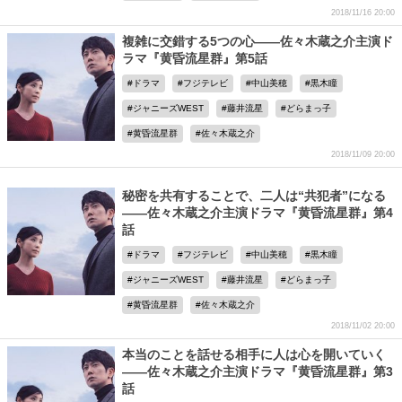
2018/11/16 20:00
複雑に交錯する5つの心――佐々木蔵之介主演ド
ラマ『黄昏流星群』第5話
ドラマ
フジテレビ
中山美穂
黒木瞳
ジャニーズWEST
藤井流星
どらまっ子
黄昏流星群
佐々木蔵之介
2018/11/09 20:00
秘密を共有することで、二人は“共犯者”になる
――佐々木蔵之介主演ドラマ『黄昏流星群』第4
話
ドラマ
フジテレビ
中山美穂
黒木瞳
ジャニーズWEST
藤井流星
どらまっ子
黄昏流星群
佐々木蔵之介
2018/11/02 20:00
本当のことを話せる相手に人は心を開いていく
――佐々木蔵之介主演ドラマ『黄昏流星群』第3
話