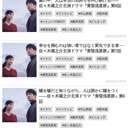
嵐の中、人は本当の気持ちを叫び続ける――
佐々木蔵之介主演ドラマ『黄昏流星群』第8話
ドラマ
フジテレビ
中山美穂
黒木瞳
ジャニーズWEST
藤井流星
どらまっ子
黄昏流星群
佐々木蔵之介
2018/11/30 20:00
幸せを掴むのは強い者ではなく変化できる者──
佐々木蔵之介主演ドラマ『黄昏流星群』第7話
ドラマ
フジテレビ
中山美穂
黒木瞳
ジャニーズWEST
藤井流星
どらまっ子
黄昏流星群
佐々木蔵之介
2018/11/23 18:00
噓を嘘だと知りながら、人は誰かに噓をつく
――佐々木蔵之介主演ドラマ『黄昏流星群』第6
話
ドラマ
フジテレビ
中山美穂
黒木瞳
ジャニーズWEST
藤井流星
どらまっ子
黄昏流星群
佐々木蔵之介