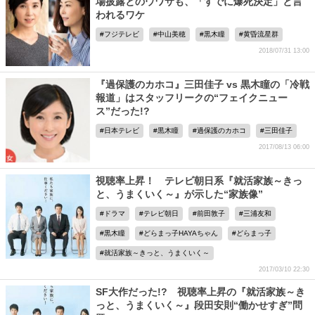
場披露とのウワサも、「すでに爆死決定」と言
われるワケ
フジテレビ
中山美穂
黒木瞳
黄昏流星群
2018/07/31 13:00
『過保護のカホコ』三田佳子 vs 黒木瞳の「冷戦
報道」はスタッフリークの“フェイクニュー
ス”だった!?
日本テレビ
黒木瞳
過保護のカホコ
三田佳子
2017/08/13 06:00
視聴率上昇！ テレビ朝日系『就活家族～きっ
と、うまくいく～』が示した“家族像”
ドラマ
テレビ朝日
前田敦子
三浦友和
黒木瞳
どらまっ子HAYAちゃん
どらまっ子
就活家族～きっと、うまくいく～
2017/03/10 22:30
SF大作だった!? 視聴率上昇の『就活家族～き
っと、うまくいく～』段田安則“働かせすぎ”問