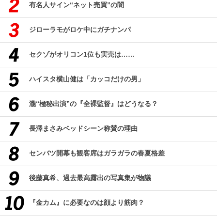
有名人サイン“ネット売買”の闇
ジローラモがロケ中にガチナンパ
セクゾがオリコン1位も実売は……
ハイスタ横山健は「カッコだけの男」
瀧“極秘出演”の『全裸監督』はどうなる？
長澤まさみベッドシーン称賛の理由
センバツ開幕も観客席はガラガラの春夏格差
後藤真希、過去最高露出の写真集が物議
『金カム』に必要なのは顔より筋肉？