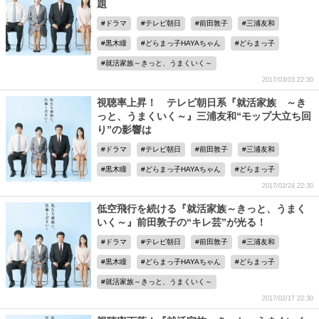
題
ドラマ
テレビ朝日
前田敦子
三浦友和
黒木瞳
どらまっ子HAYAちゃん
どらまっ子
就活家族～きっと、うまくいく～
2017/03/03 22:30
視聴率上昇！ テレビ朝日系『就活家族 ～き
っと、うまくいく～』三浦友和“モップ大立ち回
り”の影響は
ドラマ
テレビ朝日
前田敦子
三浦友和
黒木瞳
どらまっ子HAYAちゃん
どらまっ子
2017/02/24 22:30
低空飛行を続ける『就活家族～きっと、うまく
いく～』前田敦子の“キレ芸”が光る！
ドラマ
テレビ朝日
前田敦子
三浦友和
黒木瞳
どらまっ子HAYAちゃん
どらまっ子
就活家族～きっと、うまくいく～
2017/02/17 22:30