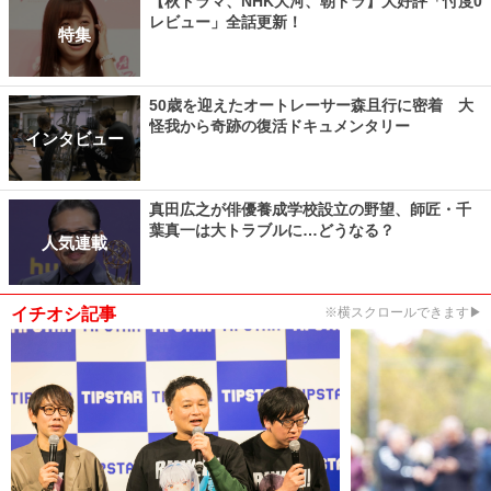
【秋ドラマ、NHK大河、朝ドラ】大好評「忖度0
レビュー」全話更新！
特集
50歳を迎えたオートレーサー森且行に密着 大
怪我から奇跡の復活ドキュメンタリー
インタビュー
真田広之が俳優養成学校設立の野望、師匠・千
葉真一は大トラブルに…どうなる？
人気連載
イチオシ記事
※横スクロールできます▶