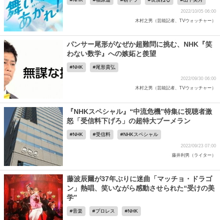
2022/10/05 06:00
木村之男（芸能記者、TVウォッチャー）
パンサー尾形がなぜか超難問に挑む、NHK『笑
わない数学』への嫉妬と羨望
NHK
尾形貴弘
2022/09/30 06:00
木村之男（芸能記者、TVウォッチャー）
『NHKスペシャル』“中流危機”特集に視聴者激
怒「受信料下げろ」の超特大ブーメラン
NHK
受信料
NHKスペシャル
2022/09/23 07:00
藤井利男（ライター）
藤波辰爾が37年ぶりに迷曲「マッチョ・ドラゴ
ン」熱唱、笑いながら感動させられた“受けの美
学”
音楽
プロレス
NHK