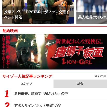
投票アプリ「TIPSTAR」がファン交流イ
ベント開催
美人社長の知られ
配給映画
サイゾー人気記事ランキング
15:20更新
エンタメ
総合
倉持由香、結婚で「騙された」の声
有名人サイン“ネット売買”の闇