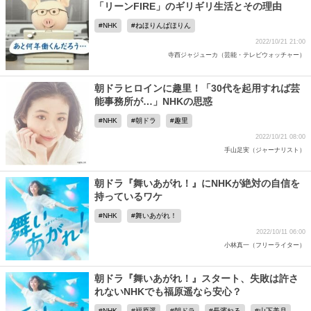
「リーンFIRE」のギリギリ生活とその理由
NHK
ねほりんぱほりん
2022/10/21 21:00
寺西ジャジューカ（芸能・テレビウォッチャー）
朝ドラヒロインに趣里！「30代を起用すれば芸
能事務所が…」NHKの思惑
NHK
朝ドラ
趣里
2022/10/21 08:00
手山足実（ジャーナリスト）
朝ドラ『舞いあがれ！』にNHKが絶対の自信を
持っているワケ
NHK
舞いあがれ！
2022/10/11 06:00
小林真一（フリーライター）
朝ドラ『舞いあがれ！』スタート、失敗は許さ
れないNHKでも福原遥なら安心？
NHK
福原遥
朝ドラ
長濱ねる
山下美月