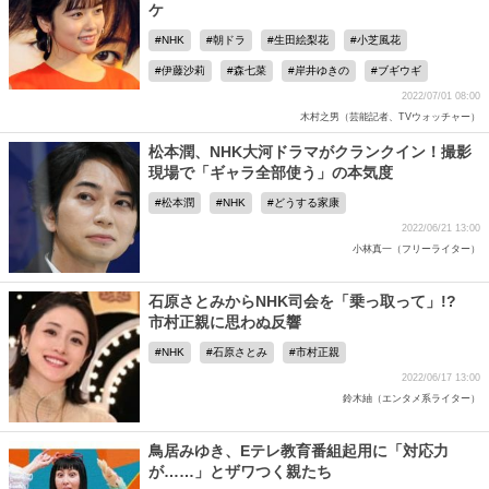
ケ
NHK
朝ドラ
生田絵梨花
小芝風花
伊藤沙莉
森七菜
岸井ゆきの
ブギウギ
2022/07/01 08:00
木村之男（芸能記者、TVウォッチャー）
松本潤、NHK大河ドラマがクランクイン！撮影
現場で「ギャラ全部使う」の本気度
松本潤
NHK
どうする家康
2022/06/21 13:00
小林真一（フリーライター）
石原さとみからNHK司会を「乗っ取って」!?
市村正親に思わぬ反響
NHK
石原さとみ
市村正親
2022/06/17 13:00
鈴木紬（エンタメ系ライター）
鳥居みゆき、Eテレ教育番組起用に「対応力
が……」とザワつく親たち