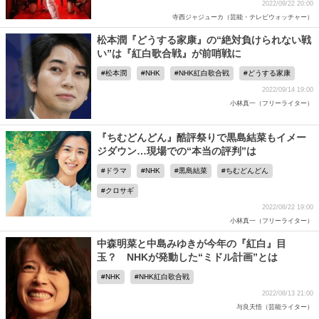
2022/09/22 20:00
寺西ジャジューカ（芸能・テレビウォッチャー）
松本潤『どうする家康』の“絶対負けられない戦
い”は『紅白歌合戦』が前哨戦に
松本潤
NHK
NHK紅白歌合戦
どうする家康
2022/09/14 19:00
小林真一（フリーライター）
『ちむどんどん』酷評祭りで黒島結菜もイメー
ジダウン…現場での“本当の評判”は
ドラマ
NHK
黒島結菜
ちむどんどん
クロサギ
2022/08/22 19:00
小林真一（フリーライター）
中森明菜と中島みゆきが今年の『紅白』目
玉？ NHKが発動した“ミドル計画”とは
NHK
NHK紅白歌合戦
2022/08/13 21:00
与良天悟（芸能ライター）