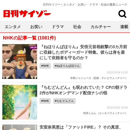
日刊サイゾー｜エンタメ・お笑い・ドラマ・社会の最新ニュース
日刊サイゾー
エンタメ
お笑い
ドラマ
社会
カルチャー
連載
NHKの記事一覧 (1081件)
『ねほりんぱほりん』安倍元首相銃撃の3カ月前
に収録したボディーガード特集。彼らは身を盾
にして依頼者を守るのか？
NHK
ねほりんぱほりん
2022/10/28 13:00
寺西ジャジューカ（芸能・テレビウォッチャー）
『ちむどんどん』も呪われていた？ CPの朝ドラ
2作がNHKオンデマンド配信ナシの怪
NHK
ちむどんどん
2022/10/22 19:00
田井じゅん（エンタメウォッチャー）
安室奈美恵は「ファットFIRE」？ その真逆、