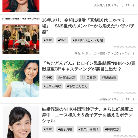
大沢野八千代（ジャーナリスト）
16年ぶり、令和に復活『真剣10代しゃべり
場』 SNS世代のメンバーから消えた“バチバチ
感”
NHK
SNS
真剣10代しゃべり場
2022/05/18 06:00
寺西ジャジューカ（芸能・テレビウォッチャー）
『ちむどんどん』ヒロイン黒島結菜“NHKへの貢
献度重視”キャスティングが裏目に出た？
NHK
仲間由紀恵
川口春奈
黒島結菜
上白石萌歌
ちむどんどん
2022/05/10 06:00
手山足実（ジャーナリスト）
結婚報道のNHK林田理沙アナ、さらに好感度上
昇中 エース和久田＆桑子アナを越えるポテン
シャル
NHK
桑子真帆
和久田麻由子
林田理沙
2022/05/06 20:00