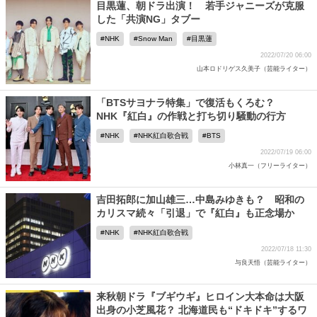
目黒蓮、朝ドラ出演！ 若手ジャニーズが克服
した「共演NG」タブー
NHK
Snow Man
目黒蓮
2022/07/20 06:00
山本ロドリゲス久美子（芸能ライター）
「BTSサヨナラ特集」で復活もくろむ？
NHK『紅白』の作戦と打ち切り騒動の行方
NHK
NHK紅白歌合戦
BTS
2022/07/19 06:00
小林真一（フリーライター）
吉田拓郎に加山雄三…中島みゆきも？ 昭和の
カリスマ続々「引退」で『紅白』も正念場か
NHK
NHK紅白歌合戦
2022/07/18 11:30
与良天悟（芸能ライター）
来秋朝ドラ『ブギウギ』ヒロイン大本命は大阪
出身の小芝風花？ 北海道民も“ドキドキ”するワ