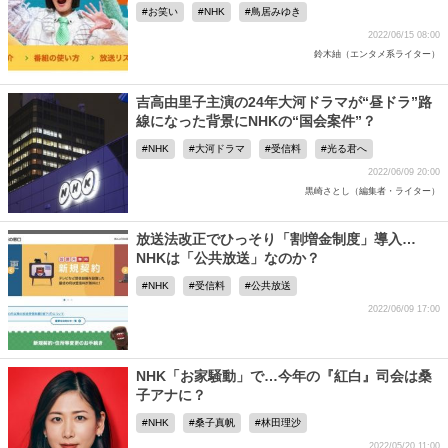
お笑い
NHK
鳥居みゆき
2022/06/15 08:00
鈴木紬（エンタメ系ライター）
吉高由里子主演の24年大河ドラマが“昼ドラ”路
線になった背景にNHKの“国会案件”？
NHK
大河ドラマ
受信料
光る君へ
2022/06/09 20:00
黒崎さとし（編集者・ライター）
放送法改正でひっそり「割増金制度」導入…
NHKは「公共放送」なのか？
NHK
受信料
公共放送
2022/06/09 17:00
NHK「お家騒動」で…今年の『紅白』司会は桑
子アナに？
NHK
桑子真帆
林田理沙
2022/05/20 11:00