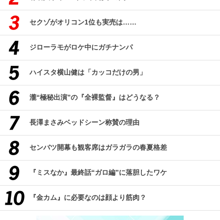
セクゾがオリコン1位も実売は……
ジローラモがロケ中にガチナンパ
ハイスタ横山健は「カッコだけの男」
瀧“極秘出演”の『全裸監督』はどうなる？
長澤まさみベッドシーン称賛の理由
センバツ開幕も観客席はガラガラの春夏格差
『ミスなか』最終話“ガロ編”に落胆したワケ
『金カム』に必要なのは顔より筋肉？