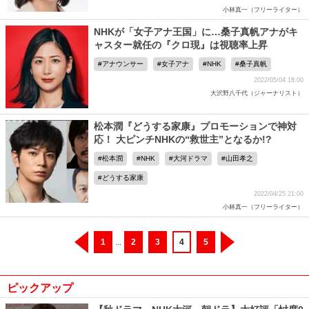
小林真一（フリーライター）
NHKが「女子アナ王国」に…桑子真帆アナがキ
ャスター就任の『クロ現』は視聴率上昇
アナウンサー
女子アナ
NHK
桑子真帆
2022/05/04 18:00
大沢野八千代（ジャーナリスト）
松本潤『どうする家康』プロモーションで神対
応！ 大ピンチNHKの“救世主”となるか!?
松本潤
NHK
大河ドラマ
山田孝之
どうする家康
2022/04/25 21:00
小林真一（フリーライター）
1
...
2
3
4
5
ピックアップ