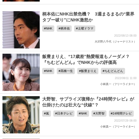
柄本佑にNHK出禁危機？ 3週まるまるの“業界
タブー破り”にNHK激怒か
NHK
柄本佑
土曜ドラマ
2022/08/13 08:00
大沢野八千代（ジャーナリスト）
飯豊まりえ、“17歳差”熱愛報道もノーダメ？
『ちむどんどん』でNHKからの評価高
NHK
高橋一生
飯豊まりえ
ちむどんどん
2022/08/11 11:00
小林真一（フリーライター）
大野智、サプライズ復帰か『24時間テレビ』が
仕掛けたのは壮大な“伏線”？
嵐
日本テレビ
NHK
大野智
24時間テレビ
2022/07/29 08:00
小林真一（フリーライター）