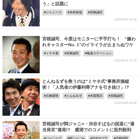
う」と話題に
ジャニーズ
木村拓哉
宮根誠司
2018/10/04 20:00
宮根誠司、今度はモニターに平手打ち！ “嫌わ
れキャスターNo. 1”のイライラが止まらぬワケ
ミヤネ屋
宮根誠司
報道ステーション
2018/08/28 23:30
とんねるずを救うのは“ミヤネ式”事務所操縦
術！「人気者の伊藤利尋アナを引き抜け」!?
石橋貴明
とんねるず
木梨憲武
宮根誠司
2018/06/06 09:00
宮根誠司が関ジャニ∞・渋谷すばるの脱退に“適
当発言”連発!? 臆測でのコメントに批判殺到
ジャニーズ
関ジャニ∞
渋谷すばる
宮根誠司