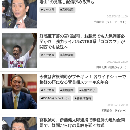
場面”の見逃し配信求める声も
ミヤネ屋
宮根誠司
2022/08/13 11:00
手山足実（ジャーナリスト）
好感度下落の宮根誠司、お膝元でも人気凋落必
至か!? 強力ライバルのTBS系『ゴゴスマ』が
関西でも放送へ
ミヤネ屋
宮根誠司
2021/01/26 22:00
田中七男（芸能ライター）
今度は宮根誠司がブチギレ！ 各ワイドショーで
格好の餌になる菅首相ステーキ忘年会
ミヤネ屋
宮根誠司
新型コロナ
GOTOキャンペーン
菅義偉首相
2020/12/17 20:00
和田靜香（ライター）
宮根誠司、伊藤健太郎逮捕で事務所の違約金問
題で、疑問だらけの見解を延々放送