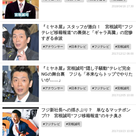
2018/04/16 17:30
『ミヤネ屋』スタッフが激白！ 宮根誠司“フジ
テレビ移籍報道”の裏側と「ギャラ高騰」の悲惨
すぎる余波
アナウンサー
日本テレビ
フジテレビ
宮根誠司
2017/12/12 08:00
『ミヤネ屋』宮根誠司“隠し子騒動”テレビ完全
NGの舞台裏 フジも「本来ならトップでやりた
いが……」
アナウンサー
日本テレビ
フジテレビ
宮根誠司
2017/12/05 10:00
フジ新社長への揺さぶり？ 単なるマッチポン
プ!? 宮根誠司“フジ移籍報道”のキナ臭さ
フジテレビ
宮根誠司
2017/10/23 10:00