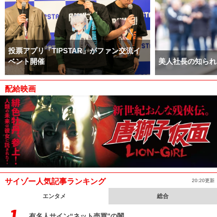
投票アプリ「TIPSTAR」がファン交流イ
ベント開催
美人社長の知られ
配給映画
サイゾー人気記事ランキング
20:20更新
エンタメ
総合
有名人サイン“ネット売買”の闇