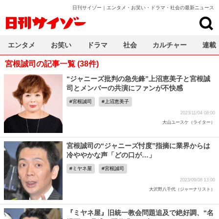
日刊サイゾー｜エンタメ・お笑い・ドラマ・社会の最新ニュース
日刊サイゾー
エンタメ
お笑い
ドラマ
社会
カルチャー
連載
宮根誠司の記事一覧 (38件)
“ジャニーズ批判の急先鋒”上沼恵美子と宮根誠
司とメンバーの共演にファンが不快感
宮根誠司
上沼恵美子
2023/11/04 08:00
大山ユースケ（ライター）
宮根誠司の“ジャニーズ忖度”指摘に業界からは
冷ややかな声「どの口が…」
ミヤネ屋
宮根誠司
2023/09/08 13:00
大沢野八千代（ジャーナリスト）
『ミヤネ屋』旧統一教会問題追及で絶好調、“名