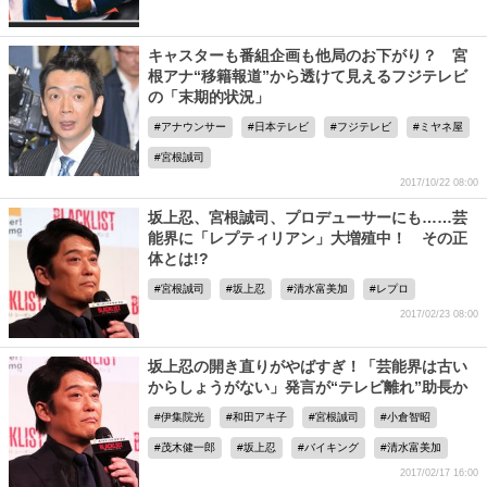
キャスターも番組企画も他局のお下がり？ 宮
根アナ“移籍報道”から透けて見えるフジテレビ
の「末期的状況」
アナウンサー
日本テレビ
フジテレビ
ミヤネ屋
宮根誠司
2017/10/22 08:00
坂上忍、宮根誠司、プロデューサーにも……芸
能界に「レプティリアン」大増殖中！ その正
体とは!?
宮根誠司
坂上忍
清水富美加
レプロ
2017/02/23 08:00
坂上忍の開き直りがやばすぎ！「芸能界は古い
からしょうがない」発言が“テレビ離れ”助長か
伊集院光
和田アキ子
宮根誠司
小倉智昭
茂木健一郎
坂上忍
バイキング
清水富美加
2017/02/17 16:00