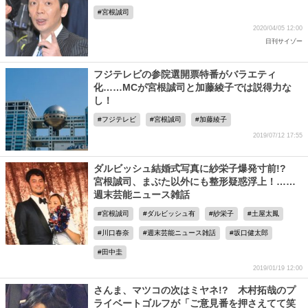
宮根誠司
2020/04/05 12:00
日刊サイゾー
フジテレビの参院選開票特番がバラエティ
化……MCが宮根誠司と加藤綾子では説得力な
し！
フジテレビ
宮根誠司
加藤綾子
2019/07/12 17:55
ダルビッシュ結婚式写真に紗栄子爆発寸前!?
宮根誠司、まぶた以外にも整形疑惑浮上！……
週末芸能ニュース雑話
宮根誠司
ダルビッシュ有
紗栄子
土屋太鳳
川口春奈
週末芸能ニュース雑話
坂口健太郎
田中圭
2019/01/19 12:00
さんま、マツコの次はミヤネ!? 木村拓哉のプ
ライベートゴルフが「ご意見番を押さえてて笑