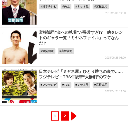
日本テレビ
炎上
ミヤネ屋
宮根誠司
2015/11/06 19:30
宮根誠司“金への執着”が異常すぎ!? 他タレン
トのギャラ一覧「ミヤネファイル」ってなん
だ？
爆笑問題
宮根誠司
2015/06/28 08:00
日本テレビ『ミヤネ屋』ひとり勝ちの裏で……
フジテレビ・TBS午後帯“大惨劇”のワケ
フジテレビ
TBS
ミヤネ屋
宮根誠司
2015/04/24 12:00
1
2