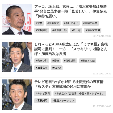
アッコ、坂上忍、宮根……“清水富美加は身勝
手”発言に茂木健一郎「見苦しい」、伊集院光
「気持ち悪い」
宗教
伊集院光
和田アキ子
幸福の科学
宮根誠司
茂木健一郎
坂上忍
清水富美加
2017/02/15 19:30
しれ～っとASKA釈放伝えた『ミヤネ屋』宮根
誠司に批判！ 一方、『スッキリ!!』極楽とん
ぼ・加藤浩次は反省
覚せい剤
薬物
宮根誠司
極楽とんぼ
加藤浩次
ASKA
2016/12/21 19:30
テレビ朝日“わずか1年”で社長交代の裏事情
『報ステ』宮根誠司の起用に前進か
テレビ朝日
本多圭の「芸能界・今昔・裏・レポート」
宮根誠司
報道ステーション
2016/05/20 10:00