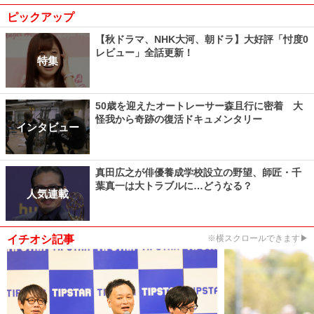
ピックアップ
【秋ドラマ、NHK大河、朝ドラ】大好評「忖度0
レビュー」全話更新！
特集
50歳を迎えたオートレーサー森且行に密着 大
怪我から奇跡の復活ドキュメンタリー
インタビュー
真田広之が俳優養成学校設立の野望、師匠・千
葉真一は大トラブルに…どうなる？
人気連載
イチオシ記事
※横スクロールできます▶