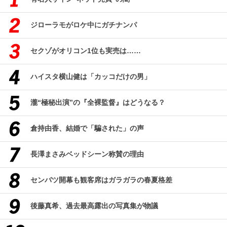
ジローラモがロケ中にガチナンパ
セクゾがオリコン1位も実売は……
ハイスタ横山健は「カッコだけの男」
瀧“極秘出演”の『全裸監督』はどうなる？
倉持由香、結婚で「騙された」の声
長澤まさみベッドシーン称賛の理由
センバツ開幕も観客席はガラガラの春夏格差
後藤真希、過去最高露出の写真集が物議