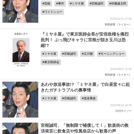
芸能
事件
ミヤネ屋
宮根誠司
伊藤健太郎
ワイドショー
2020/10/31 07:00
和田靜香（ライター）
『ミヤネ屋』で東京医師会長が安倍政権を痛烈
批判！ ぶっ飛びキャラに宮根が頷き玉川は恐
縮!?
ミヤネ屋
宮根誠司
玉川徹
モーニングショー
東京医師会
2020/08/01 11:00
和田靜香（ライター）
あわや放送事故!? 「ミヤネ屋」で白昼堂々に起
きたガチトラブルの裏事情
ミヤネ屋
宮根誠司
放送事故
2020/06/16 18:00
日刊サイゾー
宮根誠司、「無制限で補償して！」歓楽街の救
済発言に飲食店や性風俗店から歓喜の声