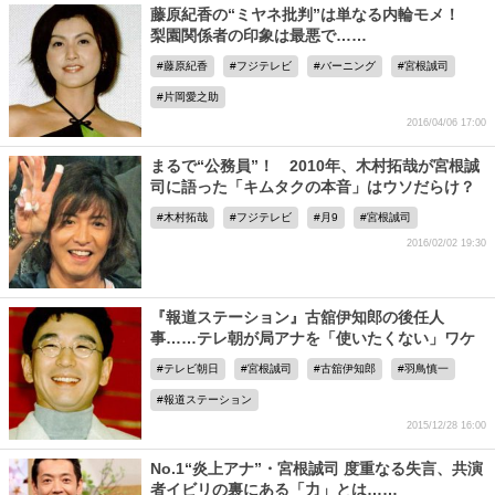
藤原紀香の“ミヤネ批判”は単なる内輪モメ！
梨園関係者の印象は最悪で……
藤原紀香
フジテレビ
バーニング
宮根誠司
片岡愛之助
2016/04/06 17:00
まるで“公務員”！ 2010年、木村拓哉が宮根誠
司に語った「キムタクの本音」はウソだらけ？
木村拓哉
フジテレビ
月9
宮根誠司
2016/02/02 19:30
『報道ステーション』古舘伊知郎の後任人
事……テレ朝が局アナを「使いたくない」ワケ
テレビ朝日
宮根誠司
古舘伊知郎
羽鳥慎一
報道ステーション
2015/12/28 16:00
No.1“炎上アナ”・宮根誠司 度重なる失言、共演
者イビリの裏にある「力」とは……