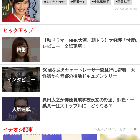
ますだおかだ
岡田圭右
小島瑠璃子
岡田結実
2016/09/09 08:00
ピックアップ
【秋ドラマ、NHK大河、朝ドラ】大好評「忖度0
レビュー」全話更新！
特集
50歳を迎えたオートレーサー森且行に密着 大
怪我から奇跡の復活ドキュメンタリー
インタビュー
真田広之が俳優養成学校設立の野望、師匠・千
葉真一は大トラブルに…どうなる？
人気連載
イチオシ記事
※横スクロールできます▶