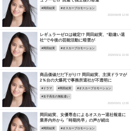
ュラーゼロ”回避で独立後の命運
岡田結実
オスカープロモーション
2020/04/09 12:00
レギュラーゼロは確定!? 岡田結実、“勘違い退
社”で今後の芸能活動に暗雲が
岡田結実
オスカープロモーション
2020/03/11 22:00
商品価値だだ下がり!? 岡田結実、主演ドラマが
2％台の大爆死で事務所退社が不透明に
ドラマ
岡田結実
オスカープロモーション
女子高生の無駄遣い
2020/03/01 12:00
岡田結実、女優専念によるオスカー退社報道に
業界内外から「時期尚早」の声が続出
岡田結実
オスカープロモーション