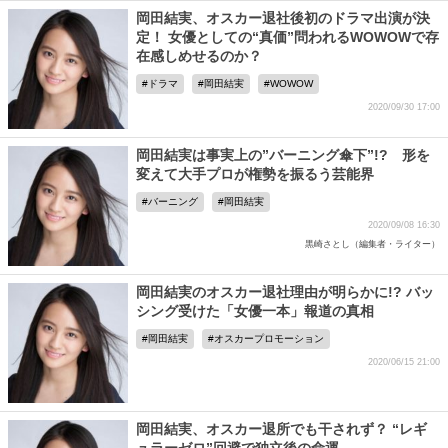
岡田結実、オスカー退社後初のドラマ出演が決
定！ 女優としての“真価”問われるWOWOWで存
在感しめせるのか？
ドラマ
岡田結実
WOWOW
2020/09/30 17:00
岡田結実は事実上の”バーニング傘下”!? 形を
変えて大手プロが権勢を振るう芸能界
バーニング
岡田結実
2020/09/08 16:30
黒崎さとし（編集者・ライター）
岡田結実のオスカー退社理由が明らかに!? バッ
シング受けた「女優一本」報道の真相
岡田結実
オスカープロモーション
2020/06/15 21:00
岡田結実、オスカー退所でも干されず？ “レギ