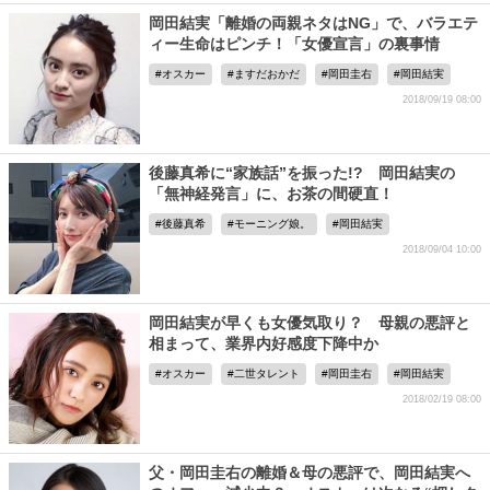
岡田結実「離婚の両親ネタはNG」で、バラエテ
ィー生命はピンチ！「女優宣言」の裏事情
オスカー
ますだおかだ
岡田圭右
岡田結実
2018/09/19 08:00
後藤真希に“家族話”を振った!? 岡田結実の
「無神経発言」に、お茶の間硬直！
後藤真希
モーニング娘。
岡田結実
2018/09/04 10:00
岡田結実が早くも女優気取り？ 母親の悪評と
相まって、業界内好感度下降中か
オスカー
二世タレント
岡田圭右
岡田結実
2018/02/19 08:00
父・岡田圭右の離婚＆母の悪評で、岡田結実へ