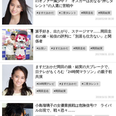
のオファー減少中？ オスカーは次なる“押しタ
レント”の人選に苦戦中
ますだおかだ
二世タレント
岡田圭右
岡田結実
2018/01/08 08:00
派手好き、出たがり、ステージママ……岡田圭
右の嫁・祐佳の評判に「別居も仕方ない」と関
係者
お笑い
ますだおかだ
岡田圭右
岡田結実
2017/08/31 10:00
ますだおかだ岡田の娘・結実の大ブレークで、
日テレがもくろむ「24時間マラソン」の親子初
共演
24時間テレビ
ますだおかだ
二世タレント
岡田圭右
岡田結実
2016/11/11 08:00
小島瑠璃子の女優業挑戦は危険信号!? ライバ
ル出現で、戦々恐々……