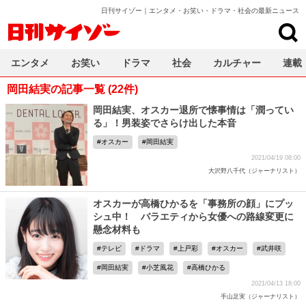
日刊サイゾー｜エンタメ・お笑い・ドラマ・社会の最新ニュース
日刊サイゾー
エンタメ
お笑い
ドラマ
社会
カルチャー
連載
岡田結実の記事一覧 (22件)
岡田結実、オスカー退所で懐事情は「潤ってい
る」！男装姿でさらけ出した本音
オスカー
岡田結実
2021/04/19 08:00
大沢野八千代（ジャーナリスト）
オスカーが高橋ひかるを「事務所の顔」にプッ
シュ中！ バラエティから女優への路線変更に
懸念材料も
テレビ
ドラマ
上戸彩
オスカー
武井咲
岡田結実
小芝風花
高橋ひかる
2021/04/13 18:00
手山足実（ジャーナリスト）