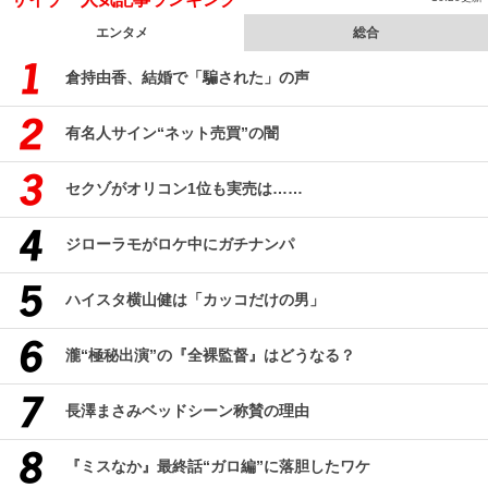
エンタメ
総合
倉持由香、結婚で「騙された」の声
有名人サイン“ネット売買”の闇
セクゾがオリコン1位も実売は……
ジローラモがロケ中にガチナンパ
ハイスタ横山健は「カッコだけの男」
瀧“極秘出演”の『全裸監督』はどうなる？
長澤まさみベッドシーン称賛の理由
『ミスなか』最終話“ガロ編”に落胆したワケ