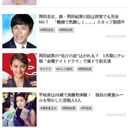
岡田圭右、娘・岡田結実の話は控室でも完全
NG？ 「離婚で気難しく……」スタッフ困惑中
岡田圭右
岡田結実
2018/12/09 14:00
岡田結実の“化けの皮”はがれる？ 1月期にテレ
朝「金曜ナイトドラマ」で連ドラ初主演
ドラマ
テレビ朝日
岡田結実
2018/11/28 22:30
平祐奈は20歳で炭酸初体験！ 独自の家族ルー
ルを明かした芸能人3人
満島真之介
岡田結実
平祐奈
2018/11/20 16:30