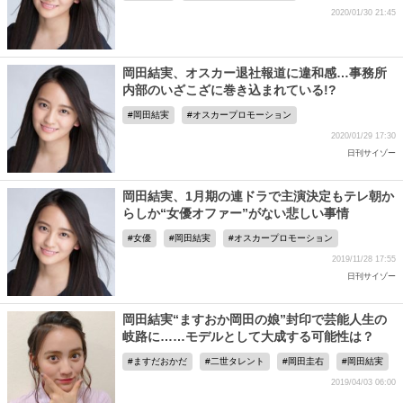
2020/01/30 21:45
岡田結実、オスカー退社報道に違和感…事務所
内部のいざこざに巻き込まれている!?
岡田結実
オスカープロモーション
2020/01/29 17:30
日刊サイゾー
岡田結実、1月期の連ドラで主演決定もテレ朝か
らしか“女優オファー”がない悲しい事情
女優
岡田結実
オスカープロモーション
2019/11/28 17:55
日刊サイゾー
岡田結実“ますおか岡田の娘”封印で芸能人生の
岐路に……モデルとして大成する可能性は？
ますだおかだ
二世タレント
岡田圭右
岡田結実
2019/04/03 06:00