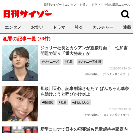
日刊サイゾー｜エンタメ・お笑い・ドラマ・社会の最新ニュース
日刊サイゾー
エンタメ
お笑い
ドラマ
社会
カルチャー
連載
犯罪の記事一覧 (73件)
ジュリー社長とカウアンが直接対面！ 性加害
問題で近々「重大発表」か
ジャニーズ
犯罪
ジャニー喜多川
2023/05/08 19:00
仲宗根由紀子（エンタメ系ライター）
那須川天心、記事削除させた？ ぱんちゃん璃奈
を助けようと呼びかけ炎上
格闘技
犯罪
那須川天心
2022/12/10 19:00
仲宗根由紀子（エンタメ系ライター）
新型コロナで日本の犯罪減も児童虐待や家庭内