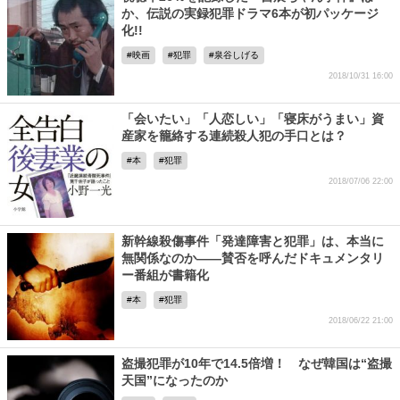
か、伝説の実録犯罪ドラマ6本が初パッケージ
化!!
映画
犯罪
泉谷しげる
2018/10/31 16:00
「会いたい」「人恋しい」「寝床がうまい」資
産家を籠絡する連続殺人犯の手口とは？
本
犯罪
2018/07/06 22:00
新幹線殺傷事件「発達障害と犯罪」は、本当に
無関係なのか――賛否を呼んだドキュメンタリ
ー番組が書籍化
本
犯罪
2018/06/22 21:00
盗撮犯罪が10年で14.5倍増！ なぜ韓国は“盗撮
天国”になったのか