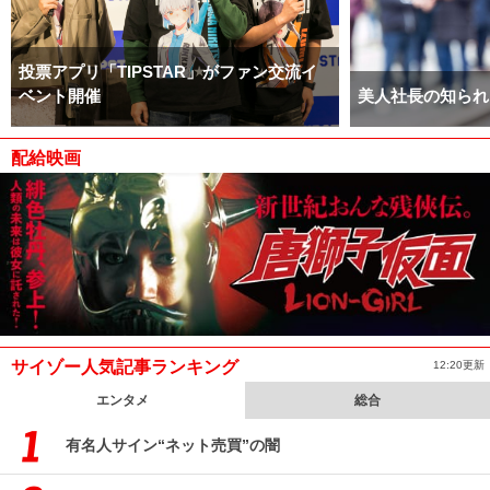
投票アプリ「TIPSTAR」がファン交流イ
ベント開催
美人社長の知られ
配給映画
サイゾー人気記事ランキング
12:20更新
エンタメ
総合
有名人サイン“ネット売買”の闇