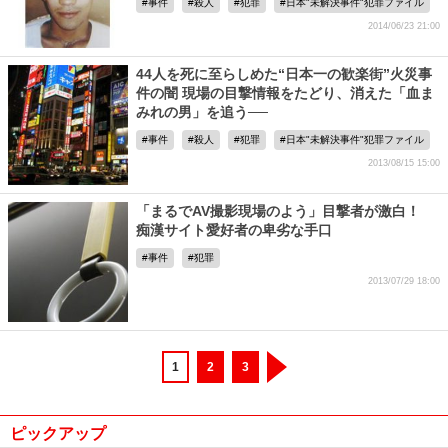
事件
殺人
犯罪
日本"未解決事件"犯罪ファイル
2014/06/23 21:00
44人を死に至らしめた“日本一の歓楽街”火災事
件の闇 現場の目撃情報をたどり、消えた「血ま
みれの男」を追う──
事件
殺人
犯罪
日本"未解決事件"犯罪ファイル
2013/08/15 15:00
「まるでAV撮影現場のよう」目撃者が激白！
痴漢サイト愛好者の卑劣な手口
事件
犯罪
2013/07/29 18:00
1
2
3
ピックアップ