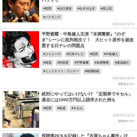
バッサリ
犯罪
山口達也
おぎやはぎ
坂上忍
バイキング
2020/09/23 19:00
平野紫耀・中島健人主演『未満警察』“のぞ
き”シーンに批判相次ぐ！ 大ヒット原作を超改
悪する日テレの問題点
ジャニーズ
日本テレビ
犯罪
中島健人
韓流
性犯罪
平野紫耀
未満警察
渡辺雄介
ミッドナイト・ランナー
韓国映画
2020/06/29 09:00
日刊サイゾー
絶対にやってはいけない!? 「定期券でキセル」
過去には1000万円以上請求された例も
犯罪
鉄道
キセル
2019/12/13 12:05
日刊サイゾー
視聴率26％を記録した『吉展ちゃん事件』ほ