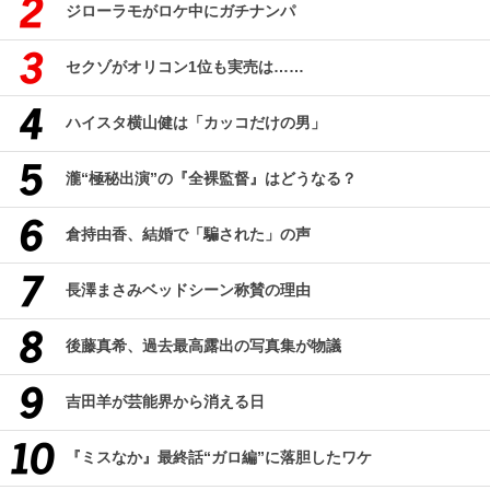
ジローラモがロケ中にガチナンパ
セクゾがオリコン1位も実売は……
ハイスタ横山健は「カッコだけの男」
瀧“極秘出演”の『全裸監督』はどうなる？
倉持由香、結婚で「騙された」の声
長澤まさみベッドシーン称賛の理由
後藤真希、過去最高露出の写真集が物議
吉田羊が芸能界から消える日
『ミスなか』最終話“ガロ編”に落胆したワケ