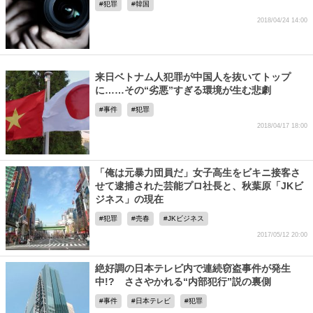
犯罪
韓国
2018/04/24 14:00
来日ベトナム人犯罪が中国人を抜いてトップ
に……その“劣悪”すぎる環境が生む悲劇
事件
犯罪
2018/04/17 18:00
「俺は元暴力団員だ」女子高生をビキニ接客さ
せて逮捕された芸能プロ社長と、秋葉原「JKビ
ジネス」の現在
犯罪
売春
JKビジネス
2017/05/12 20:00
絶好調の日本テレビ内で連続窃盗事件が発生
中!? ささやかれる“内部犯行”説の裏側
事件
日本テレビ
犯罪