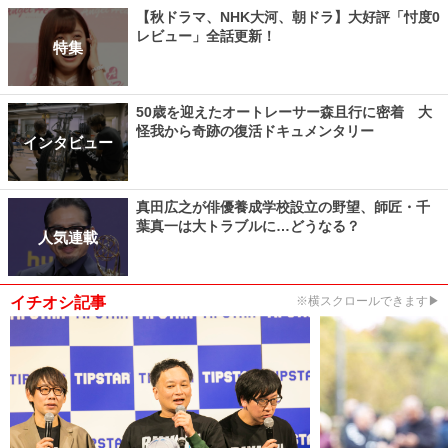
【秋ドラマ、NHK大河、朝ドラ】大好評「忖度0
レビュー」全話更新！
特集
50歳を迎えたオートレーサー森且行に密着 大
怪我から奇跡の復活ドキュメンタリー
インタビュー
真田広之が俳優養成学校設立の野望、師匠・千
葉真一は大トラブルに…どうなる？
人気連載
イチオシ記事
※横スクロールできます▶