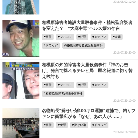
2016/08/02 12:00
相模原障害者施設大量殺傷事件・植松聖容疑者
を変えた？ “大麻中毒”ヘルス嬢の存在
事件
マスコミ
犯罪
メディア
大麻
ドラッグ
相模原障害者施設殺傷事件
2016/07/29 20:00
相模原の知的障害者大量殺傷事件「神のお告
げ」発言で揺れるテレビ局 匿名報道に切り替
え検討も
事件
マスコミ
犯罪
メディア
相模原障害者施設殺傷事件
2016/07/29 10:00
名物船長“覚せい剤100キロ運搬”逮捕で、釣りフ
ァンに衝撃広がる「なぜ、あの人が……」
事件
犯罪
覚せい剤
ドラッグ
2016/02/16 20:00