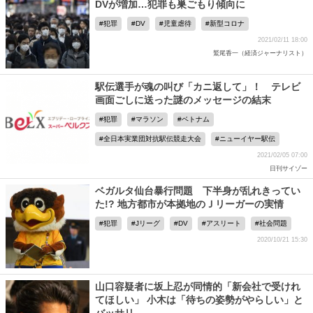
DVが増加…犯罪も巣ごもり傾向に
犯罪
DV
児童虐待
新型コロナ
2021/02/11 18:00
鷲尾香一（経済ジャーナリスト）
駅伝選手が魂の叫び「カニ返して」！ テレビ
画面ごしに送った謎のメッセージの結末
犯罪
マラソン
ベトナム
全日本実業団対抗駅伝競走大会
ニューイヤー駅伝
2021/02/05 07:00
日刊サイゾー
ベガルタ仙台暴行問題 下半身が乱れきってい
た!? 地方都市が本拠地のＪリーガーの実情
犯罪
Jリーグ
DV
アスリート
社会問題
2020/10/21 15:30
山口容疑者に坂上忍が同情的「新会社で受けれ
てほしい」 小木は「待ちの姿勢がやらしい」と