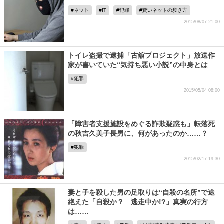
ネット
IT
犯罪
賢いネットの歩き方
2015/08/07 21:00
トイレ盗撮で逮捕「古舘プロジェクト」放送作
家が書いていた“気持ち悪い小説”の中身とは
犯罪
2015/05/04 08:00
「障害者支援施設をめぐる詐欺疑惑も」転落死
の秋吉久美子長男に、何があったのか……？
犯罪
2015/02/17 19:30
妻と子を殺した男の足取りは“自殺の名所”で途
絶えた「自殺か？ 逃走中か!?」真実の行方
は……