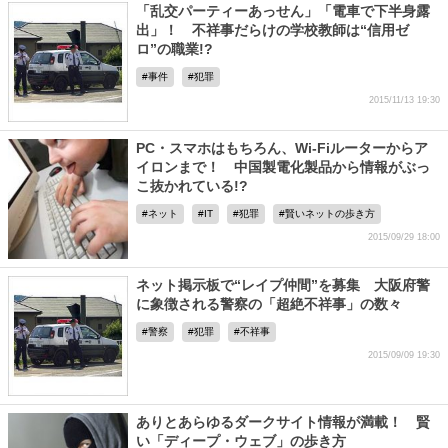
「乱交パーティーあっせん」「電車で下半身露
出」！ 不祥事だらけの学校教師は“信用ゼ
ロ”の職業!?
事件
犯罪
2015/11/13 19:30
PC・スマホはもちろん、Wi-Fiルーターからア
イロンまで！ 中国製電化製品から情報がぶっ
こ抜かれている!?
ネット
IT
犯罪
賢いネットの歩き方
2015/09/29 18:00
ネット掲示板で“レイプ仲間”を募集 大阪府警
に象徴される警察の「超絶不祥事」の数々
警察
犯罪
不祥事
2015/09/09 19:30
ありとあらゆるダークサイト情報が満載！ 賢
い「ディープ・ウェブ」の歩き方