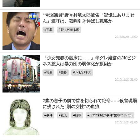
“号泣議員”野々村竜太郎被告「記憶にありませ
ん」連呼は、裁判引き伸ばし戦略か
犯罪
野々村竜太郎
2016/02/06 18:00
「少女売春の温床に……」半グレ経営のJKビジ
ネス拡大は暴力団の弱体化が原因か
犯罪
売春
JKビジネス
2015/12/29 21:00
2歳の息子の前で首を切られて絶命……殺害現場
に残された“別の女性”の血痕
事件
殺人
犯罪
日本"未解決事件"犯罪ファイル
2015/12/24 08:00