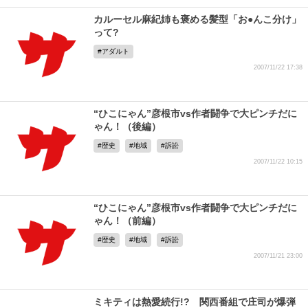
カルーセル麻紀姉も褒める髪型「お●んこ分け」
って?
アダルト
2007/11/22 17:38
“ひこにゃん”彦根市vs作者闘争で大ピンチだに
ゃん！（後編）
歴史
地域
訴訟
2007/11/22 10:15
“ひこにゃん”彦根市vs作者闘争で大ピンチだに
ゃん！（前編）
歴史
地域
訴訟
2007/11/21 23:00
ミキティは熱愛続行!? 関西番組で庄司が爆弾