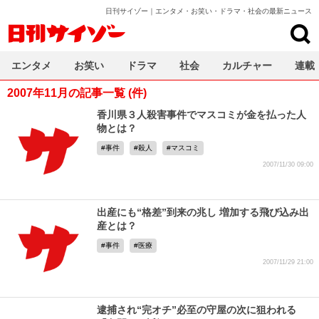
日刊サイゾー｜エンタメ・お笑い・ドラマ・社会の最新ニュース
日刊サイゾー
エンタメ
お笑い
ドラマ
社会
カルチャー
連載
2007年11月の記事一覧 (件)
香川県３人殺害事件でマスコミが金を払った人
物とは？
事件
殺人
マスコミ
2007/11/30 09:00
出産にも“格差”到来の兆し 増加する飛び込み出
産とは？
事件
医療
2007/11/29 21:00
逮捕され“完オチ”必至の守屋の次に狙われる