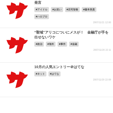
発言
アイドル
お笑い
庄司智春
藤本美貴
ハロプロ
2007/11/21 12:00
“聖域”アリコについにメスが！ 金融庁が手を
出せないワケ
政治
海外
事件
金融
2007/11/20 22:11
10月の人気エントリー＠はてな
ネット
はてな
2007/11/20 22:09