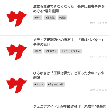
遺族も無視できなくなった 長井氏殺害事件を
めぐる“場外乱闘”
事件
週刊誌
訴訟
2007/11/26 20:00
メディア規制強化の布石！ 『僕はパパを～』
事件の狙い
事件
マスコミ
ジャーナリズム
2007/11/26 17:00
ひろゆきは『王様は裸だ』と言った少年 by 小
飼弾
ネット
2ちゃんねる
2007/11/26 11:20
ジュニアアイドルが年齢詐称!? 未成年“偽装問