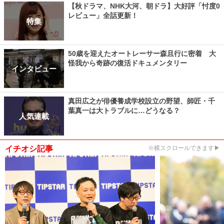
【秋ドラマ、NHK大河、朝ドラ】大好評「忖度0
レビュー」全話更新！
特集
50歳を迎えたオートレーサー森且行に密着 大
怪我から奇跡の復活ドキュメンタリー
インタビュー
真田広之が俳優養成学校設立の野望、師匠・千
葉真一は大トラブルに…どうなる？
人気連載
イチオシ記事
※横スクロールできます▶