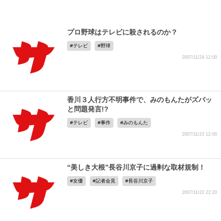
プロ野球はテレビに殺されるのか？
テレビ
野球
2007/11/24 12:00
香川３人行方不明事件で、みのもんたがズバッ
と問題発言!?
テレビ
事件
みのもんた
2007/11/23 12:00
“美しき大根”長谷川京子に過剰な取材規制！
女優
記者会見
長谷川京子
2007/11/22 22:20