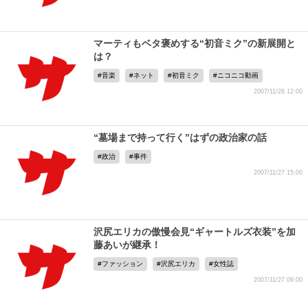
マーティもベタ褒めする“初音ミク”の新展開と
は？
音楽
ネット
初音ミク
ニコニコ動画
2007/11/28 12:00
“墓場まで持って行く”はずの政治家の話
政治
事件
2007/11/27 15:00
沢尻エリカの傲慢会見“ギャートルズ衣装”を加
藤あいが継承！
ファッション
沢尻エリカ
女性誌
2007/11/27 09:00