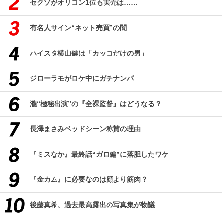
セクゾがオリコン1位も実売は……
有名人サイン“ネット売買”の闇
ハイスタ横山健は「カッコだけの男」
ジローラモがロケ中にガチナンパ
瀧“極秘出演”の『全裸監督』はどうなる？
長澤まさみベッドシーン称賛の理由
『ミスなか』最終話“ガロ編”に落胆したワケ
『金カム』に必要なのは顔より筋肉？
後藤真希、過去最高露出の写真集が物議