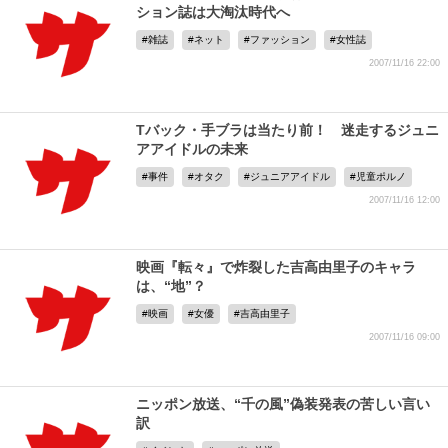
ション誌は大淘汰時代へ
雑誌
ネット
ファッション
女性誌
2007/11/16 22:00
Tバック・手ブラは当たり前！ 迷走するジュニ
アアイドルの未来
事件
オタク
ジュニアアイドル
児童ポルノ
2007/11/16 12:00
映画『転々』で炸裂した吉高由里子のキャラ
は、“地”？
映画
女優
吉高由里子
2007/11/16 09:00
ニッポン放送、“千の風”偽装発表の苦しい言い
訳