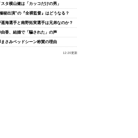
イスタ横山健は「カッコだけの男」
“極秘出演”の『全裸監督』はどうなる？
野遥海選手と南野拓実選手は兄弟なのか？
持由香、結婚で「騙された」の声
澤まさみベッドシーン称賛の理由
12:20更新