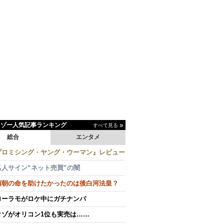
イゾー人気記事ランキング
すべて見る
総合
エンタメ
プロミシング・ヤング・ウーマン』レビュー
名人サイン“ネット売買”の闇
頼朝の命を助けたかったのは後白河法皇？
ローラモがロケ中にガチナンパ
クゾがオリコン1位も実売は……