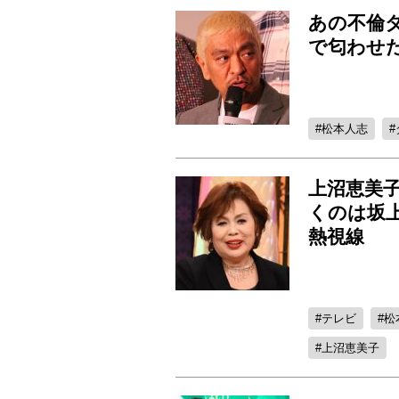
あの不倫タ
で匂わせ
松本人志
上沼恵美子
くのは坂
熱視線
テレビ
松
上沼恵美子