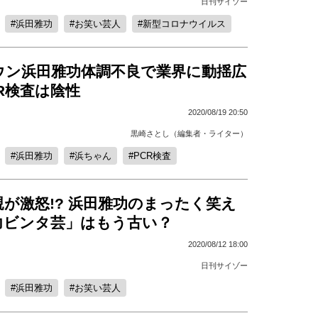
日刊サイゾー
浜田雅功
お笑い芸人
新型コロナウイルス
ウン浜田雅功体調不良で業界に動揺広
R検査は陰性
2020/08/19 20:50
黒崎さとし（編集者・ライター）
浜田雅功
浜ちゃん
PCR検査
が激怒!? 浜田雅功のまったく笑え
力ビンタ芸」はもう古い？
2020/08/12 18:00
日刊サイゾー
浜田雅功
お笑い芸人