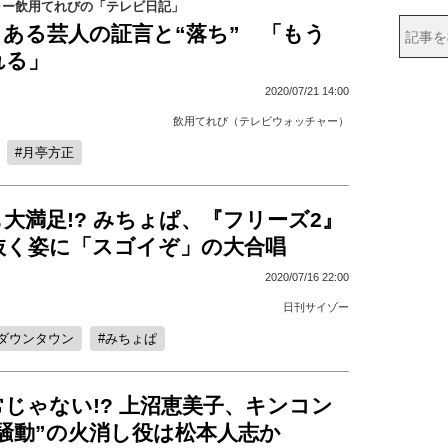
ャー飲用てれびの「テレビ日記」
ある芸人の証言と“落ち” 「もう
れる」
2020/07/21 14:00
飲用てれび（テレビウォッチャー）
月亭方正
大満足!? みちょぱ、『フリーズ2』
抜く姿に「スゴイぞ」の大合唱
2020/07/16 22:00
日刊サイゾー
ダウンタウン
みちょぱ
じゃない!? 上沼恵美子、キンコン
騒動”の火消し役は松本人志か