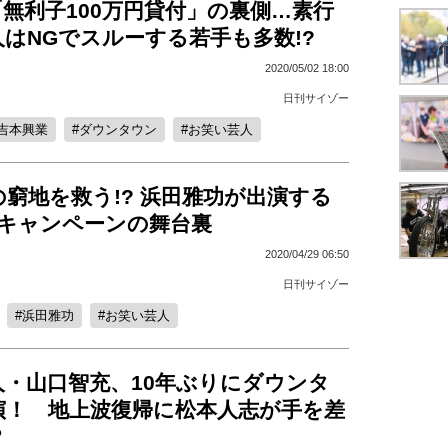
無利子100万円貸付」の裏側…素行
はNGでスルーする若手も多数!?
2020/05/02 18:00
日刊サイゾー
吉本興業
ダウンタウン
お笑い芸人
窮地を救う!? 浜田雅功が出演する
秘キャンペーンの舞台裏
2020/04/29 06:50
日刊サイゾー
浜田雅功
お笑い芸人
人・山口智充、10年ぶりにダウンタ
演！ 地上波復帰に松本人志が手を差
？