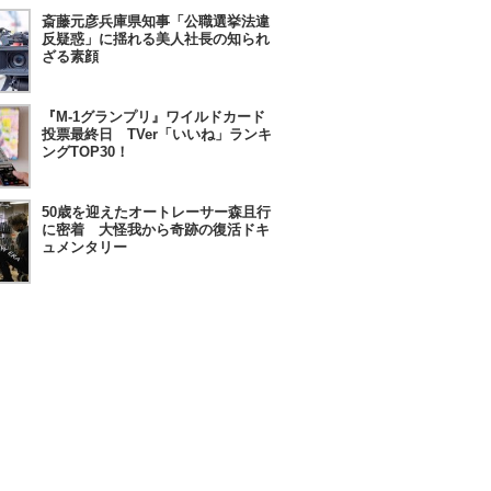
斎藤元彦兵庫県知事「公職選挙法違
反疑惑」に揺れる美人社長の知られ
ざる素顔
『M-1グランプリ』ワイルドカード
投票最終日 TVer「いいね」ランキ
ングTOP30！
50歳を迎えたオートレーサー森且行
に密着 大怪我から奇跡の復活ドキ
ュメンタリー