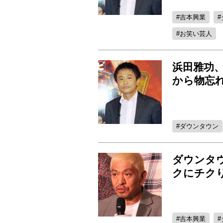
吉本興業
お笑い芸人
浜田雅功、
から物忘
ダウンタウン
ダウンタ
クにチク
吉本興業