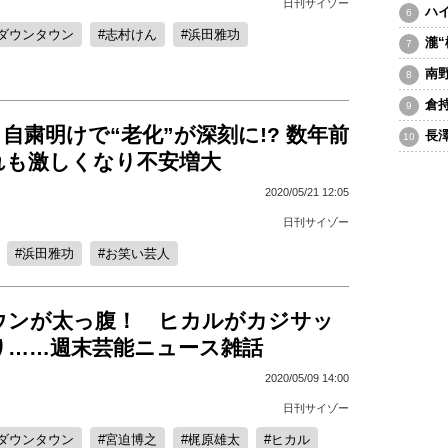
日刊サイゾー
ハ
ダウンタウン
志村けん
浜田雅功
瀧
南
倉
自粛明けで“老化”が深刻に!? 数年前
長
れも激しくなり不安増大
2020/05/21 12:05
日刊サイゾー
浜田雅功
お笑い芸人
ウンが太っ腹！ ヒカルがカジサッ
り……週末芸能ニュース雑話
2020/05/09 14:00
日刊サイゾー
ダウンタウン
宮迫博之
梶原雄太
ヒカル