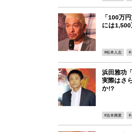
「100万
には1,5
松本人志
浜田雅功
実際はさ
か!?
吉本興業