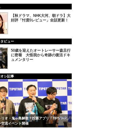
集
【秋ドラマ、NHK大河、朝ドラ】大
好評「忖度0レビュー」全話更新！
ンタビュー
50歳を迎えたオートレーサー森且行
に密着 大怪我から奇跡の復活ドキ
ュメンタリー
チオシ記事
リオ・鬼ヶ島解散？投票アプリ「TIPSTAR」
ン交流イベント開催