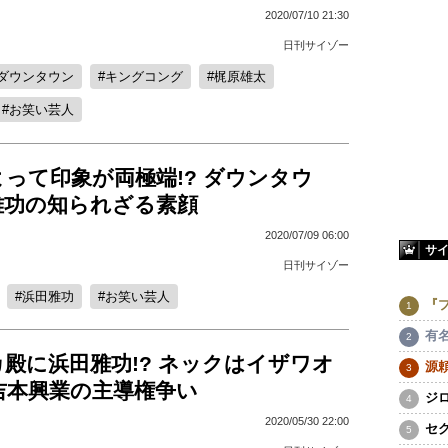
2020/07/10 21:30
日刊サイゾー
ダウンタウン
キングコング
梶原雄太
お笑い芸人
って印象が両極端!? ダウンタウ
雅功の知られざる素顔
2020/07/09 06:00
サ
日刊サイゾー
浜田雅功
お笑い芸人
『
有
殿に浜田雅功!? ネックはイザワオ
源
吉本興業の主導権争い
ジ
2020/05/30 22:00
セ