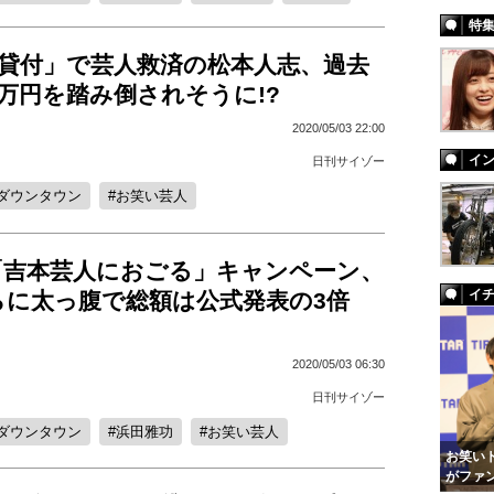
特
円貸付」で芸人救済の松本人志、過去
00万円を踏み倒されそうに!?
2020/05/03 22:00
イ
日刊サイゾー
ダウンタウン
お笑い芸人
「吉本芸人におごる」キャンペーン、
イ
らに太っ腹で総額は公式発表の3倍
2020/05/03 06:30
日刊サイゾー
ダウンタウン
浜田雅功
お笑い芸人
お笑いト
がファ