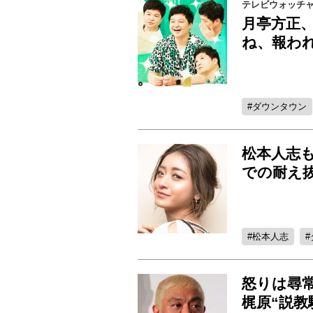
テレビウォッチ
月亭方正、
ね、報わ
ダウンタウン
松本人志も
での耐え
松本人志
怒りは尋常
梶原“説教