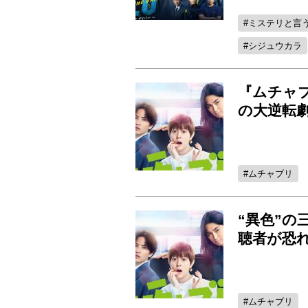
ミステリと言
シジュウカラ
『ムチャ
の大逆転
ムチャブリ
“異色”
聴者が恐
ムチャブリ