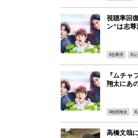
視聴率回
ン”は志
志尊淳
ム
『ムチャ
翔太にあ
松田翔太
高橋文哉