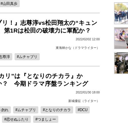
山田真歩
リ！』志尊淳vs松田翔太の“キュン
、第1Rは松田の破壊力に軍配か？
2022/02/02 12:00
東海林かな（ドラマライター）
志尊淳
ムチャブリ
ッカリ”は『となりのチカラ』か
』か？ 今期ドラマ序盤ランキング
2022/01/30 18:00
新城優征（ライター）
う勿れ
ムチャブリ
となりのチカラ
DCU
恋せぬふたり
つましょー