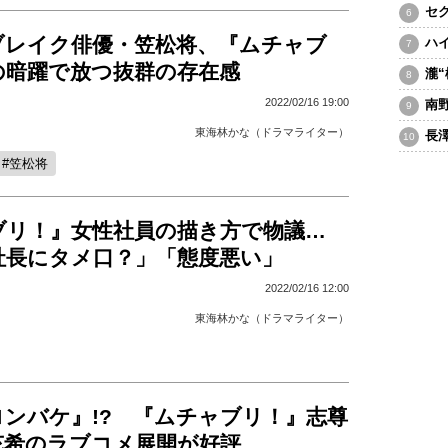
セ
ブレイク俳優・笠松将、『ムチャブ
ハ
の暗躍で放つ抜群の存在感
瀧
2022/02/16 19:00
南
東海林かな（ドラマライター）
長
笠松将
ブリ！』女性社員の描き方で物議…
社長にタメ口？」「態度悪い」
2022/02/16 12:00
東海林かな（ドラマライター）
ロンバケ』!? 『ムチャブリ！』志尊
充希のラブコメ展開が好評