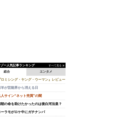
イゾー人気記事ランキング
すべて見る
総合
エンタメ
プロミシング・ヤング・ウーマン』レビュー
田羊が芸能界から消える日
名人サイン“ネット売買”の闇
頼朝の命を助けたかったのは後白河法皇？
ローラモがロケ中にガチナンパ