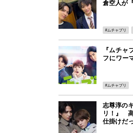
倉空人が
ムチャブリ
『ムチャ
フにワー
ムチャブリ
志尊淳の
リ！』 
仕掛けだ