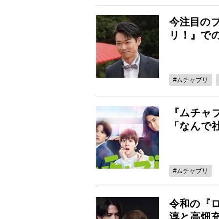
今注目の
リ！』で
ムチャブリ
『ムチャ
「なんで
ムチャブリ
令和の『
淳と高畑