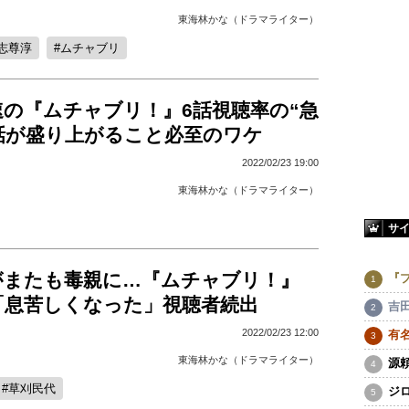
東海林かな（ドラマライター）
志尊淳
ムチャブリ
速の『ムチャブリ！』6話視聴率の“急
7話が盛り上がること必至のワケ
2022/02/23 19:00
東海林かな（ドラマライター）
サ
がまたも毒親に…『ムチャブリ！』
『
「息苦しくなった」視聴者続出
吉
2022/02/23 12:00
有
東海林かな（ドラマライター）
源
草刈民代
ジ