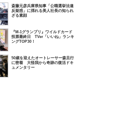
斎藤元彦兵庫県知事「公職選挙法違
反疑惑」に揺れる美人社長の知られ
ざる素顔
『M-1グランプリ』ワイルドカード
投票最終日 TVer「いいね」ランキ
ングTOP30！
50歳を迎えたオートレーサー森且行
に密着 大怪我から奇跡の復活ドキ
ュメンタリー