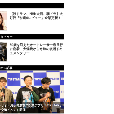
集
【秋ドラマ、NHK大河、朝ドラ】大
好評「忖度0レビュー」全話更新！
ンタビュー
50歳を迎えたオートレーサー森且行
に密着 大怪我から奇跡の復活ドキ
ュメンタリー
チオシ記事
リオ・鬼ヶ島解散？投票アプリ「TIPSTAR」
ン交流イベント開催