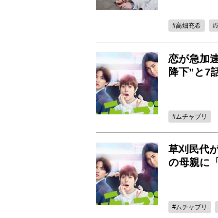
高畑充希
恋が急加
降下”と
ムチャブリ
草刈民代
の母親に
ムチャブリ