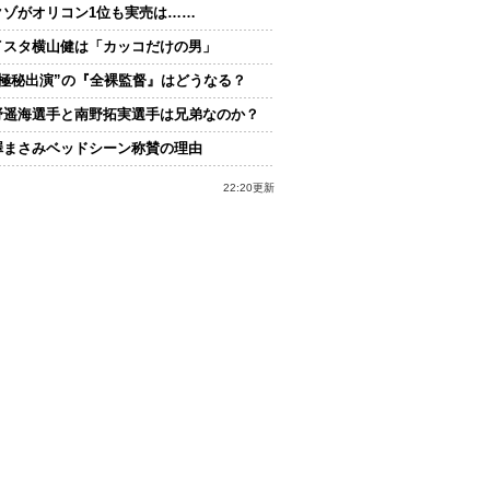
クゾがオリコン1位も実売は……
イスタ横山健は「カッコだけの男」
“極秘出演”の『全裸監督』はどうなる？
野遥海選手と南野拓実選手は兄弟なのか？
澤まさみベッドシーン称賛の理由
22:20更新