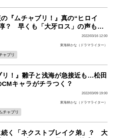
復の『ムチャブリ！』真の“ヒロイ
尊淳？ 早くも「大牙ロス」の声も…
2022/03/16 12:00
東海林かな（ドラマライター）
チャブリ
ブリ！』雛子と浅海が急接近も…松田
のCMキャラがチラつく？
2022/03/09 19:00
東海林かな（ドラマライター）
ムチャブリ
に続く「ネクストブレイク弟」？ 大