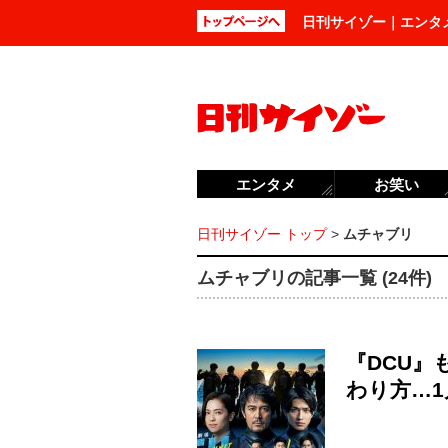
日刊サイゾー｜エンタ
エンタメ
お笑い
日刊サイゾー トップ
>
ムチャブリ
ムチャブリの記事一覧 (24件)
『DCU
わり方…