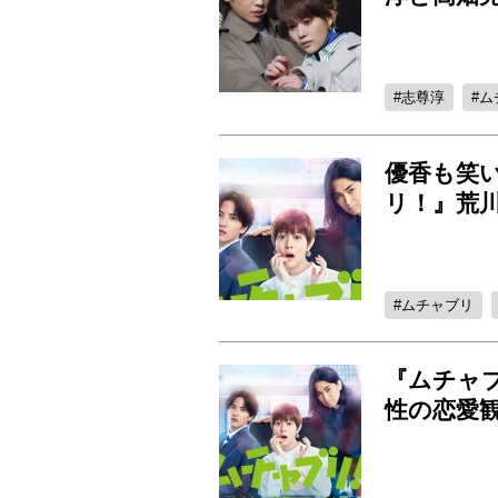
志尊淳
ム
優香も笑い
リ！』荒
ムチャブリ
『ムチャ
性の恋愛観