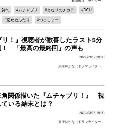
新城優征（ライター）
う勿れ
ムチャブリ
となりのチカラ
DCU
恋せぬふたり
つましょー
ブリ！』視聴者が歓喜したラスト5分
劇！ 「最高の最終回」の声も
2022/03/17 20:00
東海林かな（ドラマライター）
の三角関係描いた『ムチャブリ！』 視
れている結末とは？
2022/03/16 19:00
東海林かな（ドラマライター）