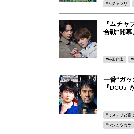
ムチャブリ
『ムチャブ
合戦”開幕
松田翔太
一番“ガ
『DCU
ミステリと言
シジュウカラ