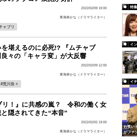
特
2022/02/09 19:00
東海林かな（ドラマライター）
チャブリ
イ
を堪えるのに必死!? 『ムチャブ
川良々の「キャラ変」が大反響
2022/02/09 12:00
東海林かな（ドラマライター）
イ
荒川良々
ブリ！』に共感の嵐？ 令和の働く女
と隠されてきた“本音”
2022/02/02 19:00
お笑いト
東海林かな（ドラマライター）
がファ