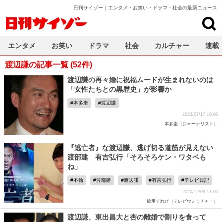
日刊サイゾー｜エンタメ・お笑い・ドラマ・社会の最新ニュース
日刊サイゾー
エンタメ
お笑い
ドラマ
社会
カルチャー
連載
渡辺謙の記事一覧 (52件)
渡辺謙の再々婚に祝福ムードが生まれないのは
「女性たちとの黒歴史」が影響か
本多圭
渡辺謙
2023/07/17 16:00
本多圭（ジャーナリスト）
『逃亡者』な渡辺謙、逃げ切る道筋が見えない
渡部建 有吉弘行「そろそろケン・ワタベも
ね」
不倫
渡部建
渡辺謙
有吉弘行
テレビ日記
2020/12/09 13:00
飲用てれび（テレビウォッチャー）
渡辺謙、東出昌大と杏の離婚で割りを食って