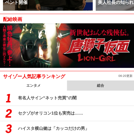
ベント開催
美人社長の知られ
配給映画
サイゾー人気記事ランキング
06:20更新
エンタメ
総合
有名人サイン“ネット売買”の闇
セクゾがオリコン1位も実売は……
ハイスタ横山健は「カッコだけの男」