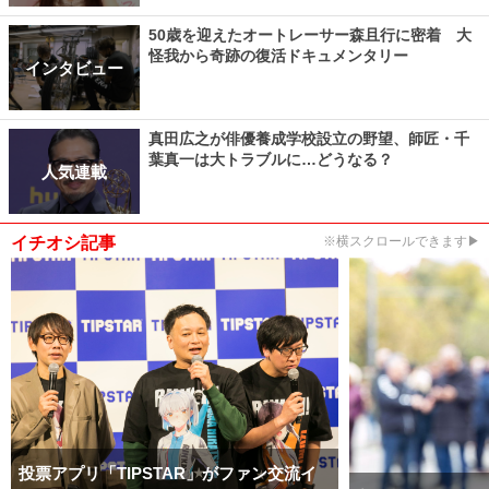
50歳を迎えたオートレーサー森且行に密着 大
怪我から奇跡の復活ドキュメンタリー
インタビュー
真田広之が俳優養成学校設立の野望、師匠・千
葉真一は大トラブルに…どうなる？
人気連載
イチオシ記事
※横スクロールできます▶
投票アプリ「TIPSTAR」がファン交流イ