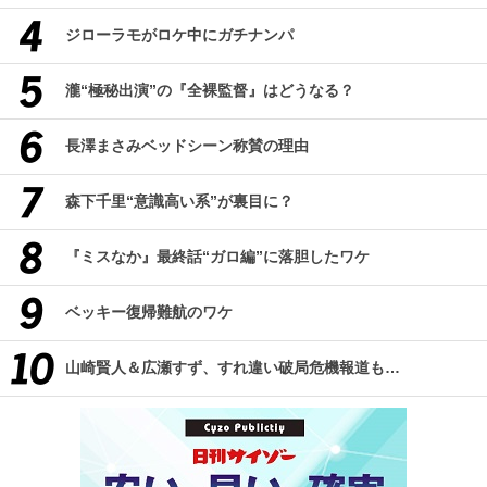
ジローラモがロケ中にガチナンパ
瀧“極秘出演”の『全裸監督』はどうなる？
長澤まさみベッドシーン称賛の理由
森下千里“意識高い系”が裏目に？
『ミスなか』最終話“ガロ編”に落胆したワケ
ベッキー復帰難航のワケ
山崎賢人＆広瀬すず、すれ違い破局危機報道も…