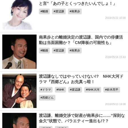
と言”「あの子とくっつきたいんでしょ！」
離婚
渡辺謙
南果歩
2018/05/22 10:00
南果歩との離婚決定の渡辺謙、国内での俳優活
動は当面困難か？「CM降板の可能性も」
離婚
渡辺謙
南果歩
2018/05/18 15:43
渡辺謙なしではやっていけない!? NHK大河ド
ラマ『西郷どん』お先真っ暗！
ドラマ
NHK
渡辺謙
NHK大河
鈴木亮平
西郷どん
2018/05/13 18:00
渡辺謙、離婚交渉で財産が南果歩に……“深刻な
金欠”状態で、バラエティー進出も!?？