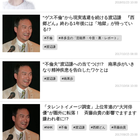
2018/01/23 10:00
“ゲス不倫”から現実逃避を続ける渡辺謙 『西
郷どん』終わる1年後には「地獄」が待ってい
る!?
不倫
本多圭の「芸能界・今昔・裏・レポート」
渡辺謙
2017/10/15 08:00
“不倫夫”渡辺謙への当てつけ!? 南果歩がいき
なり精神疾患を告白したワケとは
渡辺謙
南果歩
2017/10/04 10:00
「タレントイメージ調査」上位常連の“大河俳
優”が圏外に転落！ 斉藤由貴の影響でますます
嫌われ者に!?
NHK
不倫
渡辺謙
西郷どん
斉藤由貴
2017/09/25 23:00