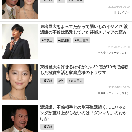
2020/03/08 06:00
日刊サイゾー
東出昌大をよってたかって弱いものイジメ!? 渡
辺謙の不倫は黙殺していた芸能メディアの歪み
本多圭
渡辺謙
東出昌大
2020/02/15 22:00
本多圭（ジャーナリスト）
東出昌大を許せるはずがない!? 杏が10代で経験
した極貧生活と家庭崩壊のトラウマ
渡辺謙
杏
東出昌大
2020/01/31 06:00
本多圭（ジャーナリスト）
渡辺謙、不倫相手との別荘生活続く……バッシ
ングが盛り上がらないのは「ダンマリ」のおか
げか
渡辺謙