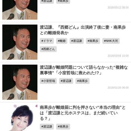
渡辺謙
南果歩
2018/05/12 08:00
渡辺謙、『西郷どん』出演終了後に妻・南果歩
との離婚発表か
ドラマ
離婚
渡辺謙
南果歩
NHK大河
西郷どん
2018/03/04 10:00
渡辺謙が離婚問題について語らなかった“複雑な
裏事情”「小室哲哉に救われた!?」
小室哲哉
渡辺謙
南果歩
2018/01/28 06:00
南果歩が離婚届に判を押さない“本当の理由”と
は「渡辺謙と元ホステスは、まだ続いてい
る？」
渡辺謙
南果歩