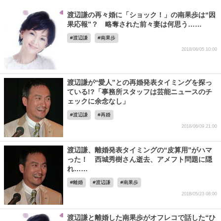
渡辺謙の再々婚に「ショック！」の南果歩は“因
果応報”？ 略奪された前々妻は何思う……
渡辺謙
南果歩
2018/08/05 10:00
渡辺謙が“愛人”との再婚発表タイミングを探っ
ている!?「事務所スタッフは芸能ニュースのチ
ェックに余念なし」
渡辺謙
再婚
2018/06/09 21:00
渡辺謙、離婚発表タイミングの“皮算用”がハマ
った！ 西城秀樹さん逝去、アメフト問題に隠
れ……
離婚
渡辺謙
南果歩
2018/05/23 08:00
渡辺謙と離婚した南果歩がオフレコで話した“ひ