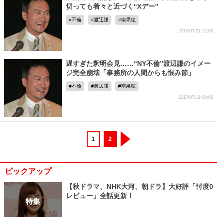
切っても着々と近づく“Xデー”
不倫
渡辺謙
南果穂
2017/07/21 12:00
遅すぎた釈明会見……“NY不倫”渡辺謙のイメー
ジ完全崩壊「事務所の人間からも恨み節」
不倫
渡辺謙
南果穂
2017/07/19 08:00
1
2
ピックアップ
【秋ドラマ、NHK大河、朝ドラ】大好評「忖度0
レビュー」全話更新！
特集