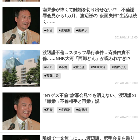
南果歩が怖くて離婚を切り出せない!? 不倫謝
罪会見から1カ月、渡辺謙の“仮面夫婦”生活は続
く……
不倫
渡辺謙
南果歩
2017/08/17 12:00
渡辺謙不倫→スタッフ暴行事件→斉藤由貴不
倫……NHK大河『西郷どん』が呪われすぎ!?
NHK
不倫
渡辺謙
NHK大河
西郷どん
斉藤由貴
2017/08/09 10:00
“NYゲス不倫”謝罪会見でも消えない、渡辺謙の
「離婚→不倫相手と再婚」説
不倫
渡辺謙
南果穂
2017/07/28 10:00
離婚で一文無しに……渡辺謙、釈明会見を乗り