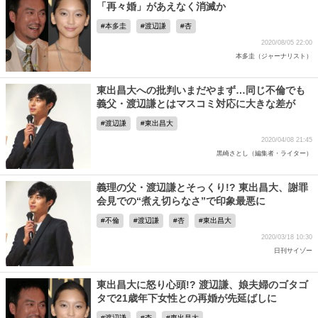
「再々婚」があえなく消滅か
本多圭
渡辺謙
杏
2020/08/05 22:00
本多圭（ジャーナリスト）
東出昌大への批判いまだやまず…同じ不倫でも
義父・渡辺謙とはマスコミ対応に大きな差が
渡辺謙
東出昌大
2020/04/08 21:45
黒崎さとし（編集者・ライター）
義理の父・渡辺謙とそっくり!? 東出昌大、謝罪
会見での“煮え切らなさ”で印象最悪に
不倫
渡辺謙
杏
東出昌大
2020/03/18 10:30
日刊サイゾー
東出昌大に怒り心頭!? 渡辺謙、娘夫婦のゴタゴ
タで21歳年下女性との再婚が先延ばしに
渡辺謙
杏
東出昌大