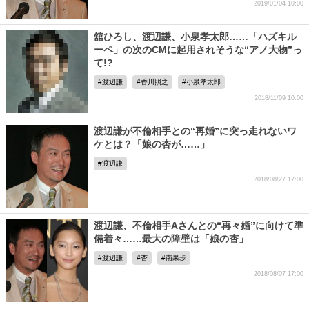
2019/01/04 10:00
舘ひろし、渡辺謙、小泉孝太郎……「ハズキル
ーペ」の次のCMに起用されそうな“アノ大物”っ
て!?
渡辺謙
香川照之
小泉孝太郎
2018/11/09 10:00
渡辺謙が不倫相手との“再婚”に突っ走れないワ
ケとは？「娘の杏が……」
渡辺謙
2018/08/27 17:00
渡辺謙、不倫相手Aさんとの“再々婚”に向けて準
備着々……最大の障壁は「娘の杏」
渡辺謙
杏
南果歩
2018/08/07 17:00