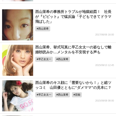
西山茉希の事務所トラブルが地獄絵図！ 社長
が『ビビット』で猛反論「子どもできてドラマ
飛ばした」
西山茉希
2017/06/06 16:00
西山茉希、挙式写真に早乙女太一の姿なしで離
婚秒読みか…メンタルを不安視する声も
早乙女太一
西山茉希
2015/09/13 12:45
西山茉希のキス顔に「需要ないから！」と総ツ
ッコミ 山田優とともに“ダメママ”の見本に？
早乙女太一
西山茉希
芸能
2015/09/08 08:00