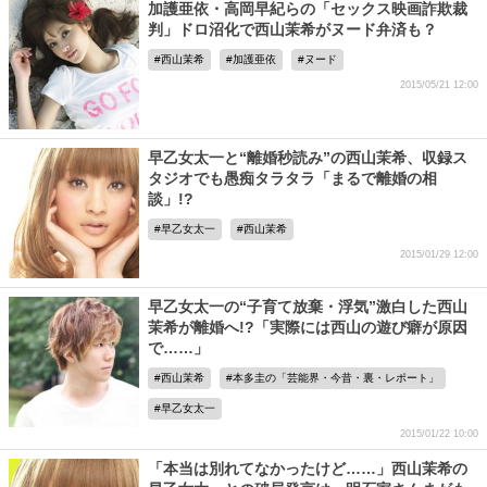
加護亜依・高岡早紀らの「セックス映画詐欺裁
判」ドロ沼化で西山茉希がヌード弁済も？
西山茉希
加護亜依
ヌード
2015/05/21 12:00
早乙女太一と“離婚秒読み”の西山茉希、収録ス
タジオでも愚痴タラタラ「まるで離婚の相
談」!?
早乙女太一
西山茉希
2015/01/29 12:00
早乙女太一の“子育て放棄・浮気”激白した西山
茉希が離婚へ!?「実際には西山の遊び癖が原因
で……」
西山茉希
本多圭の「芸能界・今昔・裏・レポート」
早乙女太一
2015/01/22 10:00
「本当は別れてなかったけど……」西山茉希の