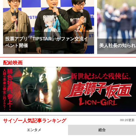
投票アプリ「TIPSTAR」がファン交流イ
ベント開催
美人社長の知られ
配給映画
サイゾー人気記事ランキング
00:20更新
エンタメ
総合