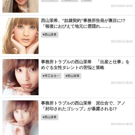
2017/10/03 19:30
西山茉希、“奴隷契約”事務所告発が裏目に!?
「報復におびえて地元に雲隠れ……」
西山茉希
2017/06/19 08:00
事務所トラブルの西山茉希 「出産と仕事」を
めぐる女性タレントの苦悩と策略
早乙女太一
西山茉希
2017/06/12 06:00
事務所トラブルの西山茉希 泥仕合で、アノ
「封印されたゴシップ」が暴露される!?
西山茉希
2017/06/10 08:00