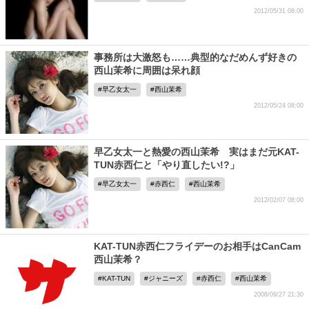
2012/05/31 08:00
事務所は大激怒も……典型的なだめんず好きの
西山茉希に周囲は呆れ顔
早乙女太一
西山茉希
2012/05/24 08:00
早乙女太一と熱愛の西山茉希 実はまだ元KAT-
TUN赤西仁と「やり直したい!?」
早乙女太一
赤西仁
西山茉希
2012/02/07 08:00
KAT-TUN赤西仁フライデーのお相手はCanCam
西山茉希？
KAT-TUN
ジャニーズ
赤西仁
西山茉希
2008/09/27 21:30