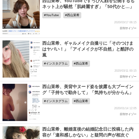
西山茉希、YouTubeですっぴん顔を公開するも
ネット上が騒然「肌綺麗すぎ」「50代かと…」
YouTube
西山茉希
2020/03/17 06:15
日刊サイゾー
西山茉希、ギャルメイク自撮りに「そのつけま
はヤバい！」「アイメイクが不自然」と酷評の
嵐
インスタグラム
西山茉希
2020/03/11 00:15
日刊サイゾー
西山茉希、美背中ヌード姿を披露も大ブーイン
グ「子持ちで勘弁して」「気持ちが分からん」
インスタグラム
西山茉希
2020/01/14 12:05
日刊サイゾー
西山茉希、離婚直後の結婚記念日に投稿した内
容が「違和感しかない」と疑問の声が相次ぐ