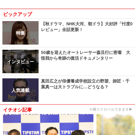
ピックアップ
【秋ドラマ、NHK大河、朝ドラ】大好評「忖度0
レビュー」全話更新！
特集
50歳を迎えたオートレーサー森且行に密着 大
怪我から奇跡の復活ドキュメンタリー
インタビュー
真田広之が俳優養成学校設立の野望、師匠・千
葉真一は大トラブルに…どうなる？
人気連載
イチオシ記事
※横スクロールできます▶