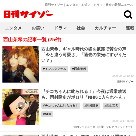
日刊サイゾー｜エンタメ・お笑い・ドラマ・社会の最新ニュース
日刊サイゾー
エンタメ
お笑い
ドラマ
社会
カルチャー
連載
西山茉希の記事一覧 (25件)
西山茉希、ギャル時代の姿を披露で賛否の声
「今と違う可愛さ」「過去の栄光にすがりた
い？」
インスタグラム
西山茉希
2020/06/02 10:30
日刊サイゾー
『チコちゃんに叱られる！』今夜は通常放送
も、岡村隆史がポロリ「NHKに入られへん」
チコちゃんに叱られる！
岡村隆史
西山茉希
NHK
2020/04/17 16:00
寺西ジャジューカ（芸能・テレビウォッチャー）