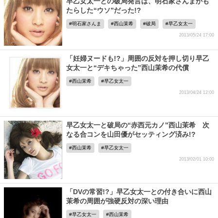
早乙女太一との破局発言は、明石家さんまがも
たらした“ウソ”だった!?
明石家さんま
西山茉希
破局
早乙女太一
2013/05/24 17:00
「妊婦ヌードも!?」周囲の反対を押し切り早乙
女太一と“デキちゃった”西山茉希の代償
西山茉希
早乙女太一
2013/04/24 12:00
早乙女太一と破局の“赤西元カノ”西山茉希 次
なる合コンを山田優がセッティング済み!?
西山茉希
早乙女太一
2013/02/01 10:00
「DVの常習!?」早乙女太一との付き合いに西山
茉希の周囲が強硬反対の深い理由
早乙女太一
西山茉希