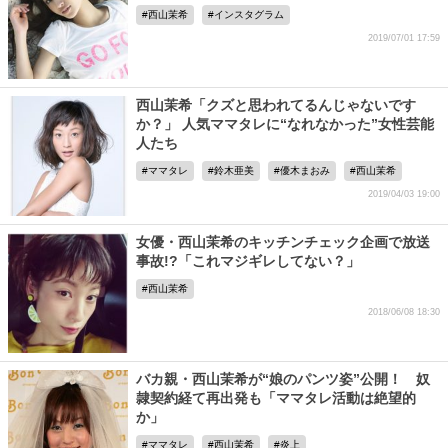
西山茉希
インスタグラム
2019/07/01 17:59
西山茉希「クズと思われてるんじゃないです
か？」 人気ママタレに“なれなかった”女性芸能
人たち
ママタレ
鈴木亜美
優木まおみ
西山茉希
2019/04/03 19:00
女優・西山茉希のキッチンチェック企画で放送
事故!?「これマジギレしてない？」
西山茉希
2018/06/08 18:30
バカ親・西山茉希が“娘のパンツ姿”公開！ 奴
隷契約経て再出発も「ママタレ活動は絶望的
か」
ママタレ
西山茉希
炎上