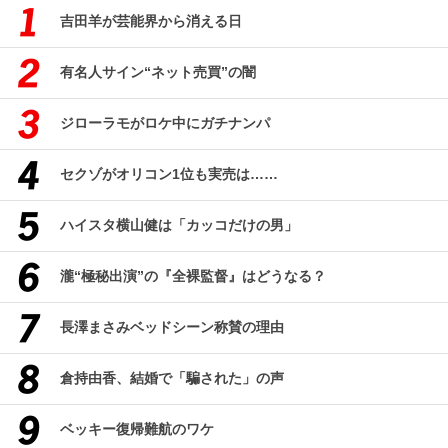
吉田羊が芸能界から消える日
有名人サイン“ネット売買”の闇
ジローラモがロケ中にガチナンパ
セクゾがオリコン1位も実売は……
ハイスタ横山健は「カッコだけの男」
瀧“極秘出演”の『全裸監督』はどうなる？
長澤まさみベッドシーン称賛の理由
倉持由香、結婚で「騙された」の声
ベッキー復帰難航のワケ