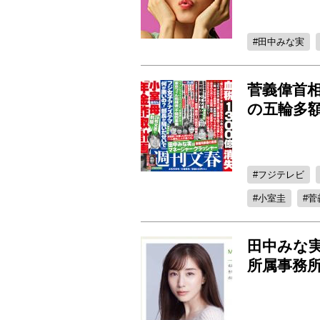
田中みな実
菅義偉首相
の五輪多
フジテレビ
小室圭
菅
田中みな
所属事務