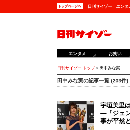
日刊サイゾー｜エンタ
エンタメ
お笑い
日刊サイゾー トップ
>
田中みな実
田中みな実の記事一覧 (203件)
宇垣美里
―「ジェン
事が平然