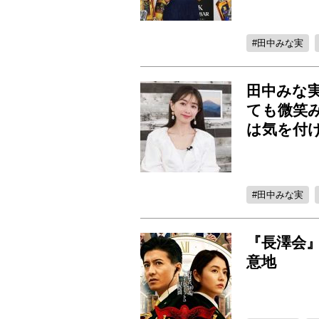
田中みな実
田中みな
ても微笑
は気を付
田中みな実
『長澤会
意地