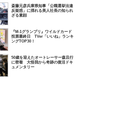
斎藤元彦兵庫県知事「公職選挙法違
反疑惑」に揺れる美人社長の知られ
ざる素顔
『M-1グランプリ』ワイルドカード
投票最終日 TVer「いいね」ランキ
ングTOP30！
50歳を迎えたオートレーサー森且行
に密着 大怪我から奇跡の復活ドキ
ュメンタリー