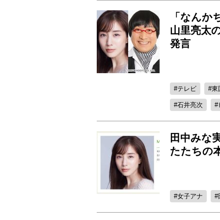
「なんか
山里亮太
発言
テレビ
東
石井亮次
田中みな
たたちの
女子アナ