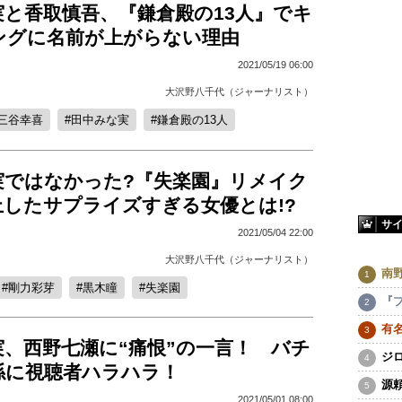
実と香取慎吾、『鎌倉殿の13人』でキ
ングに名前が上がらない理由
2021/05/19 06:00
大沢野八千代（ジャーナリスト）
三谷幸喜
田中みな実
鎌倉殿の13人
実ではなかった?『失楽園』リメイク
上したサプライズすぎる女優とは!?
サ
2021/05/04 22:00
大沢野八千代（ジャーナリスト）
南
剛力彩芽
黒木瞳
失楽園
『
有
、西野七瀬に“痛恨”の一言！ バチ
ジ
係に視聴者ハラハラ！
源
2021/05/01 08:00