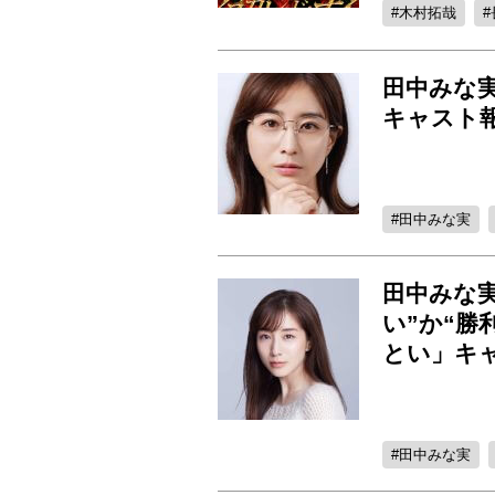
木村拓哉
田中みな実
キャスト報
田中みな実
田中みな
い”か“勝
とい」キ
田中みな実