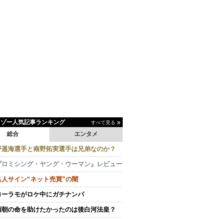
イゾー人気記事ランキング
すべて見る
総合
エンタメ
野遥海選手と南野拓実選手は兄弟なのか？
プロミシング・ヤング・ウーマン』レビュー
名人サイン“ネット売買”の闇
ローラモがロケ中にガチナンパ
頼朝の命を助けたかったのは後白河法皇？