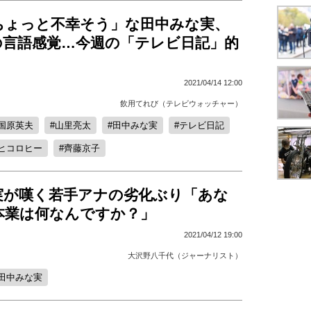
ちょっと不幸そう」な田中みな実、
の言語感覚…今週の「テレビ日記」的
2021/04/14 12:00
飲用てれび（テレビウォッチャー）
国原英夫
山里亮太
田中みな実
テレビ日記
ヒコロヒー
齊藤京子
実が嘆く若手アナの劣化ぶり「あな
本業は何なんですか？」
2021/04/12 19:00
大沢野八千代（ジャーナリスト）
田中みな実