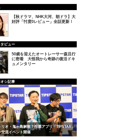
集
【秋ドラマ、NHK大河、朝ドラ】大
好評「忖度0レビュー」全話更新！
ンタビュー
50歳を迎えたオートレーサー森且行
に密着 大怪我から奇跡の復活ドキ
ュメンタリー
チオシ記事
リオ・鬼ヶ島解散？投票アプリ「TIPSTAR」
ン交流イベント開催