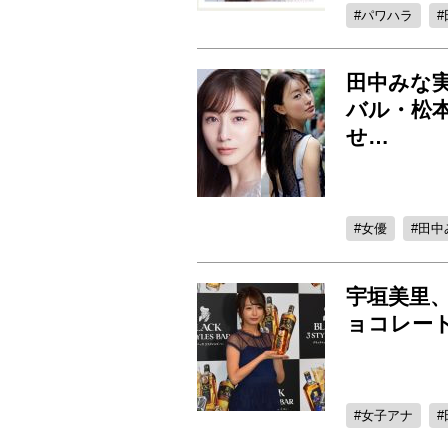
パワハラ
田中みな
バル・松
せ…
女優
田中
宇垣美里
ョコレー
女子アナ