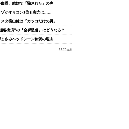
持由香、結婚で「騙された」の声
クゾがオリコン1位も実売は……
イスタ横山健は「カッコだけの男」
“極秘出演”の『全裸監督』はどうなる？
澤まさみベッドシーン称賛の理由
22:20更新