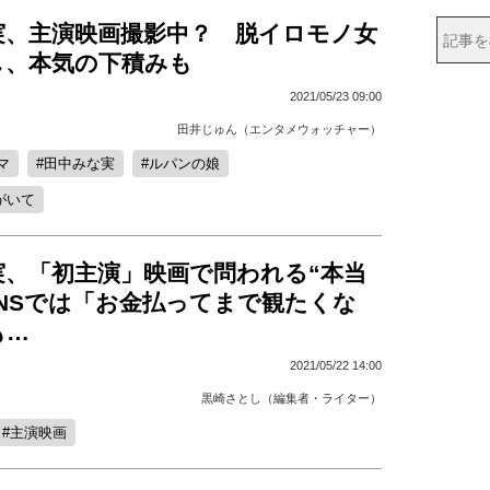
実、主演映画撮影中？ 脱イロモノ女
し、本気の下積みも
2021/05/23 09:00
田井じゅん（エンタメウォッチャー）
マ
田中みな実
ルパンの娘
がいて
実、「初主演」映画で問われる“本当
SNSでは「お金払ってまで観たくな
も…
2021/05/22 14:00
黒崎さとし（編集者・ライター）
主演映画