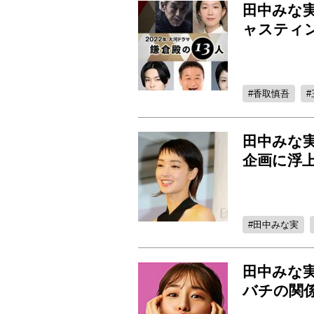
田中みな
ャスティ
香取慎吾
田中みな
企画に浮
田中みな実
田中みな実
バチの関