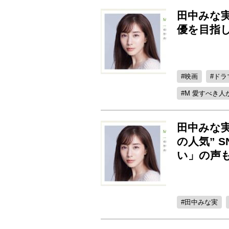
田中みな
優を目指
映画
ドラ
M 愛すべき人
田中みな
の人気” 
い」の声
田中みな実