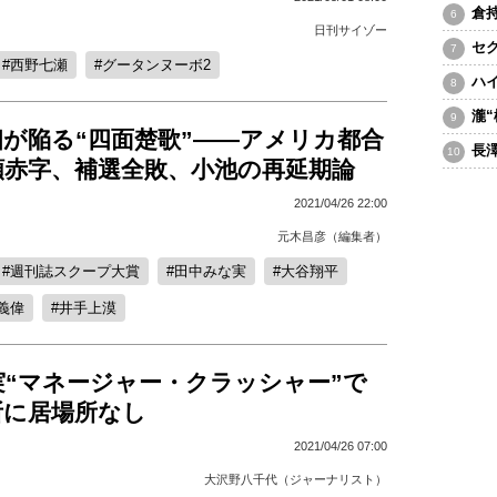
倉
日刊サイゾー
セ
西野七瀬
グータンヌーボ2
ハ
瀧
が陥る“四面楚歌”――アメリカ都合
長
額赤字、補選全敗、小池の再延期論
2021/04/26 22:00
元木昌彦（編集者）
週刊誌スクープ大賞
田中みな実
大谷翔平
義偉
井手上漠
実“マネージャー・クラッシャー”で
所に居場所なし
2021/04/26 07:00
大沢野八千代（ジャーナリスト）