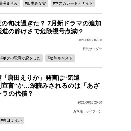
長澤まさみ
田中みな実
マスカレード・ナイト
の旬は過ぎた？ 7月新ドラマの追加
道の静けさで危険視号点滅!?
2021/06/17 07:00
日刊サイゾー
ボクの殺意が恋をした
追加キャスト
実「唐田えりか」発言は“気遣
利宣言”か…深読みされるのは「あざ
ャラの代償？
2021/06/10 20:00
斉木順（ライター）
唐田えりか