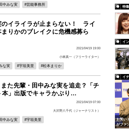
田中みな実
芸能事務所
特
実のイライラが止まらない！ ライ
本まりかのブレイクに危機感募ら
イ
2021/04/19 19:00
小林真一（フリーライター）
みな実
宇垣美里
松本まりか
イ
、また先輩・田中みな実を追走？「チ
ト本」出版でキャラかぶり…
2021/04/19 07:00
大沢野八千代（ジャーナリスト）
お笑いト
田中みな実
宇垣美里
がファ