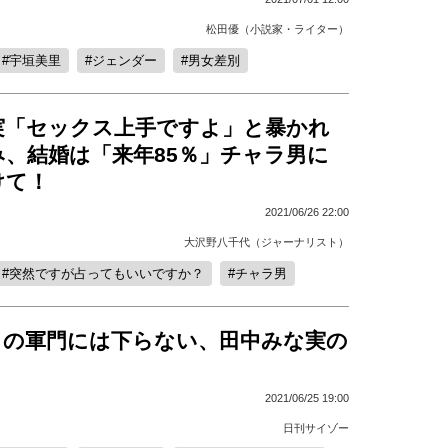
松田優（小説家・ライター）
宇垣美里
ジェンダー
男女差別
実「セックス上手ですよ」と暴かれ
み、結婚は「来年85％」チャラ男に
けて！
2021/06/26 22:00
大沢野八千代（ジャーナリスト）
突然ですが占ってもいいですか？
チャラ男
』の軍門には下らない、田中みな実の
2021/06/25 19:00
日刊サイゾー