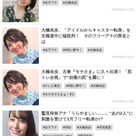
女子アナ
大橋未歩
2019/09/24 12:05
大橋未歩、「アイドルからキャスター転身」を
生報道中に猛批判！ そのフリーアナの実名と
は
女子アナ
5時に夢中！
大橋未歩
2019/09/02 06:00
大橋未歩、古巣『モヤさま』に久々出演！ 「尻
トレ企画」で“自慢の尻”を露に！
テレビ東京
5時に夢中！
大橋未歩
モヤモヤさまぁ～ず2
2019/06/16 10:00
鷲見玲奈アナ「うらやましい……」“あの2人”に
刺激を受けて3月フリー転身か!?
女子アナ
TBS
大橋未歩
宇垣美里
フリーアナウンサー
鷲見玲奈