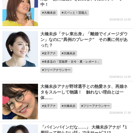
中！
大橋未歩
ズバッと！芸能人
2018/08/16 14:00
大橋未歩「テレ東出身」「離婚でイメージダウ
ン」なのに“異例のブレーク” その裏に何があ
った？
女子アナ
大橋未歩
本多圭の「芸能界・古今・裏・レポート」
フリーアナウンサー
2018/06/14 12:00
大橋未歩アナが野球選手との熱愛ネタ、再婚ネ
タをスルーして物議！ 触れない理由とは一
体……
女子アナ
大橋未歩
フリーアナウンサー
2018/06/06 17:30
「バインバインだな……」 大橋未歩アナが『1
周回って知らない話』で大サービス!?