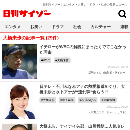
日刊サイゾー｜エンタメ・お笑い・ドラマ・社会の最新ニュース
日刊サイゾー
エンタメ
お笑い
ドラマ
社会
カルチャー
連載
大橋未歩の記事一覧 (29件)
イチローがWBCの解説にまったくでてこなかっ
た理由
WBC
大橋未歩
2023/03/22 20:00
黒崎さとし（編集者・ライター）
日テレ・石川みなみアナの熱愛報道めぐり、大
橋未歩と水卜アナが“流れ弾”食らう!?
大橋未歩
水卜麻美
石川みなみ
佐藤義朗
2021/12/10 06:00
大沢野八千代（ジャーナリスト）
大橋未歩、ナイナイ矢部、出川哲朗…人気タレ