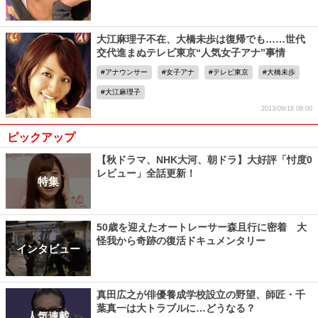
大江麻理子不在、大橋未歩は復帰でも……世代
交代進まぬテレビ東京“人気女子アナ”事情
アナウンサー
女子アナ
テレビ東京
大橋未歩
大江麻理子
2013/09/18 08:00
ピックアップ
【秋ドラマ、NHK大河、朝ドラ】大好評「忖度0
レビュー」全話更新！
特集
50歳を迎えたオートレーサー森且行に密着 大
怪我から奇跡の復活ドキュメンタリー
インタビュー
真田広之が俳優養成学校設立の野望、師匠・千
葉真一は大トラブルに…どうなる？
人気連載