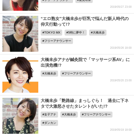
2019/05/27 23:00
“エロ熟女”大橋未歩が巨乳で悩んだ新人時代の
仰天行動って!?
TOKYO MX
5時に夢中！
大橋未歩
フリーアナウンサー
2019/05/26 18:00
大橋未歩アナが鍼灸院で「マッサージ系AV」に
出演危機!?
大橋未歩
フリーアナウンサー
2019/05/20 23:00
大橋未歩「艶路線」まっしぐら！ 過去に下ネ
タで大激怒させたタレントがいた!?
女子アナ
大橋未歩
フリーアナウンサー
ダンカン
2019/05/19 18:00