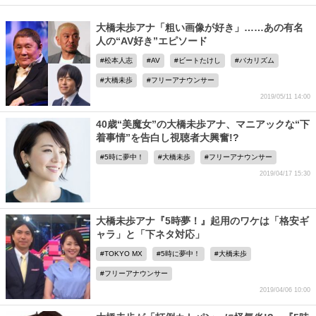
大橋未歩アナ「粗い画像が好き」……あの有名
人の“AV好き”エピソード
松本人志
AV
ビートたけし
バカリズム
大橋未歩
フリーアナウンサー
2019/05/11 14:00
40歳“美魔女”の大橋未歩アナ、マニアックな“下
着事情”を告白し視聴者大興奮!?
5時に夢中！
大橋未歩
フリーアナウンサー
2019/04/17 15:30
大橋未歩アナ『5時夢！』起用のワケは「格安ギ
ャラ」と「下ネタ対応」
TOKYO MX
5時に夢中！
大橋未歩
フリーアナウンサー
2019/04/06 10:00