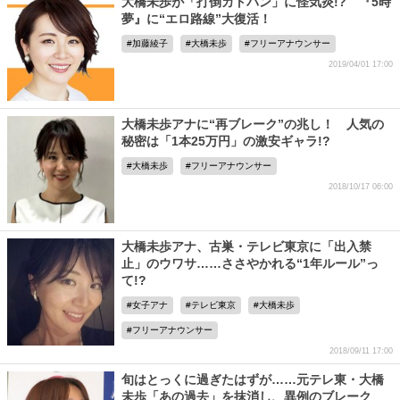
大橋未歩が「打倒カトパン」に怪気炎!? 『5時
夢』に“エロ路線”大復活！
加藤綾子
大橋未歩
フリーアナウンサー
2019/04/01 17:00
大橋未歩アナに“再ブレーク”の兆し！ 人気の
秘密は「1本25万円」の激安ギャラ!?
大橋未歩
フリーアナウンサー
2018/10/17 06:00
大橋未歩アナ、古巣・テレビ東京に「出入禁
止」のウワサ……ささやかれる“1年ルール”っ
て!?
女子アナ
テレビ東京
大橋未歩
フリーアナウンサー
2018/09/11 17:00
旬はとっくに過ぎたはずが……元テレ東・大橋
未歩「あの過去」を抹消し、異例のブレーク