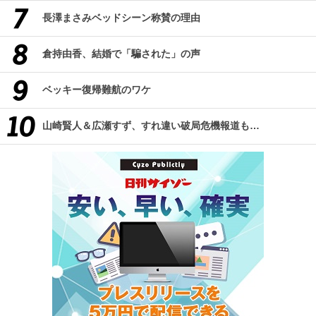
長澤まさみベッドシーン称賛の理由
倉持由香、結婚で「騙された」の声
ベッキー復帰難航のワケ
山崎賢人＆広瀬すず、すれ違い破局危機報道も…