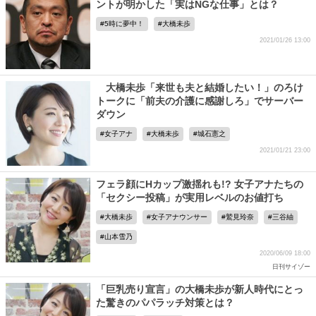
ントが明かした「実はNGな仕事」とは？
5時に夢中！
大橋未歩
2021/01/26 13:00
大橋未歩「来世も夫と結婚したい！」のろけ
トークに「前夫の介護に感謝しろ」でサーバー
ダウン
女子アナ
大橋未歩
城石憲之
2021/01/21 23:00
フェラ顔にHカップ激揺れも!? 女子アナたちの
「セクシー投稿」が実用レベルのお値打ち
大橋未歩
女子アナウンサー
鷲見玲奈
三谷紬
山本雪乃
2020/06/09 18:00
日刊サイゾー
「巨乳売り宣言」の大橋未歩が新人時代にとっ
た驚きのパパラッチ対策とは？