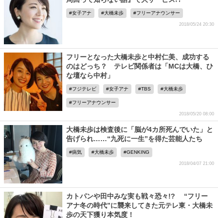
女子アナ
大橋未歩
フリーアナウンサー
2018/05/24 20:30
フリーとなった大橋未歩と中村仁美、成功する
のはどっち？ テレビ関係者は「MCは大橋、ひ
な壇なら中村」
フジテレビ
女子アナ
TBS
大橋未歩
フリーアナウンサー
2018/05/20 08:00
大橋未歩は検査後に「脳が4カ所死んでいた」と
告げられ……“九死に一生”を得た芸能人たち
病気
大橋未歩
GENKING
2018/04/07 21:00
カトパンや田中みな実も戦々恐々!? “フリー
アナ冬の時代”に襲来してきた元テレ東・大橋未
歩の天下獲り本気度！