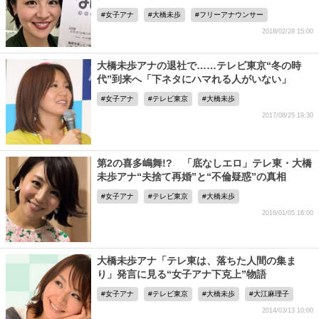
女子アナ
大橋未歩
フリーアナウンサー
2018/02/28 15:00
大橋未歩アナの退社で……テレビ東京“冬の時
代”到来へ「下ネタにハマれる人がいない」
女子アナ
テレビ東京
大橋未歩
2017/08/25 19:30
第2の喜多嶋舞!? 「底なしエロ」テレ東・大橋
未歩アナ“夫捨て再婚”と“不倫疑惑”の真相
女子アナ
テレビ東京
大橋未歩
2016/01/05 16:00
大橋未歩アナ「テレ東は、落ちた人間の集ま
り」発言に見る“女子アナ下克上”物語
女子アナ
テレビ東京
大橋未歩
大江麻理子
2014/03/13 10:00