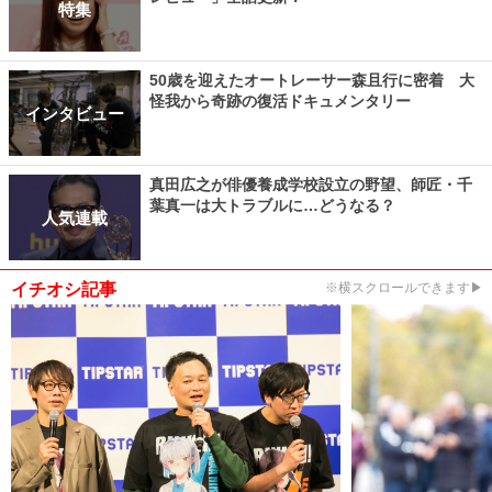
特集
50歳を迎えたオートレーサー森且行に密着 大
怪我から奇跡の復活ドキュメンタリー
インタビュー
真田広之が俳優養成学校設立の野望、師匠・千
葉真一は大トラブルに…どうなる？
人気連載
イチオシ記事
※横スクロールできます▶