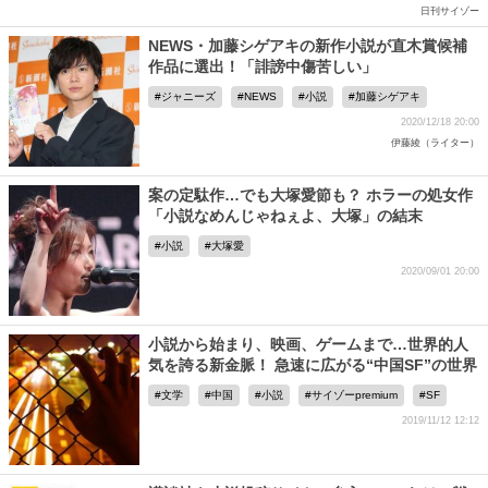
日刊サイゾー
NEWS・加藤シゲアキの新作小説が直木賞候補
作品に選出！「誹謗中傷苦しい」
ジャニーズ
NEWS
小説
加藤シゲアキ
2020/12/18 20:00
伊藤綾（ライター）
案の定駄作…でも大塚愛節も？ ホラーの処女作
「小説なめんじゃねぇよ、大塚」の結末
小説
大塚愛
2020/09/01 20:00
小説から始まり、映画、ゲームまで…世界的人
気を誇る新金脈！ 急速に広がる“中国SF”の世界
文学
中国
小説
サイゾーpremium
SF
2019/11/12 12:12