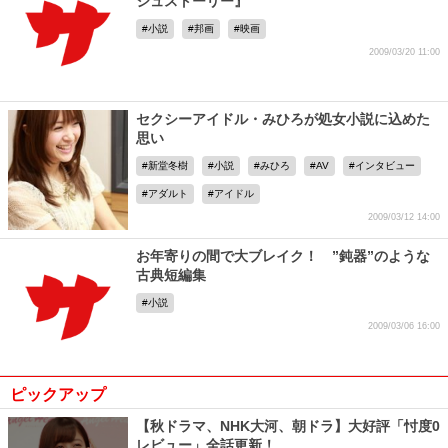
シュストーリー』
小説
邦画
映画
2009/03/20 11:00
セクシーアイドル・みひろが処女小説に込めた
思い
新堂冬樹
小説
みひろ
AV
インタビュー
アダルト
アイドル
2009/03/12 14:00
お年寄りの間で大ブレイク！ ”鈍器”のような
古典短編集
小説
2009/03/06 16:00
ピックアップ
【秋ドラマ、NHK大河、朝ドラ】大好評「忖度0
レビュー」全話更新！