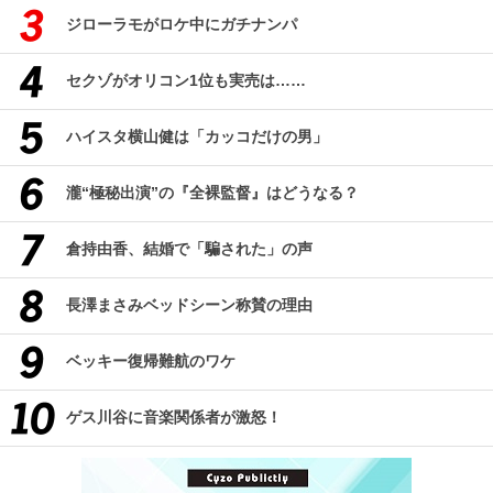
ジローラモがロケ中にガチナンパ
セクゾがオリコン1位も実売は……
ハイスタ横山健は「カッコだけの男」
瀧“極秘出演”の『全裸監督』はどうなる？
倉持由香、結婚で「騙された」の声
長澤まさみベッドシーン称賛の理由
ベッキー復帰難航のワケ
ゲス川谷に音楽関係者が激怒！