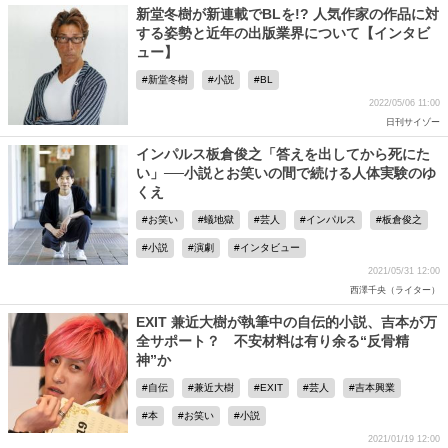
新堂冬樹が新連載でBLを!? 人気作家の作品に対
する姿勢と近年の出版業界について【インタビ
ュー】
新堂冬樹
小説
BL
2022/05/06 11:00
日刊サイゾー
インパルス板倉俊之「答えを出してから死にた
い」──小説とお笑いの間で続ける人体実験のゆ
くえ
お笑い
蟻地獄
芸人
インパルス
板倉俊之
小説
演劇
インタビュー
2021/05/31 12:00
西澤千央（ライター）
EXIT 兼近大樹が執筆中の自伝的小説、吉本が万
全サポート？ 不安材料は有り余る“反骨精
神”か
自伝
兼近大樹
EXIT
芸人
吉本興業
本
お笑い
小説
2021/01/19 12:00