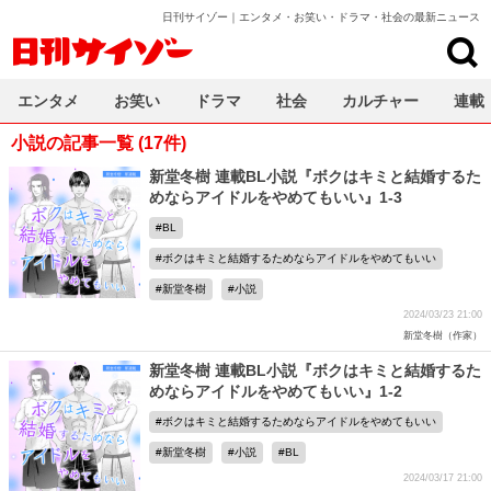
日刊サイゾー｜エンタメ・お笑い・ドラマ・社会の最新ニュース
日刊サイゾー
エンタメ
お笑い
ドラマ
社会
カルチャー
連載
小説の記事一覧 (17件)
新堂冬樹 連載BL小説『ボクはキミと結婚するた
めならアイドルをやめてもいい』1-3
BL
ボクはキミと結婚するためならアイドルをやめてもいい
新堂冬樹
小説
2024/03/23 21:00
新堂冬樹（作家）
新堂冬樹 連載BL小説『ボクはキミと結婚するた
めならアイドルをやめてもいい』1-2
ボクはキミと結婚するためならアイドルをやめてもいい
新堂冬樹
小説
BL
2024/03/17 21:00