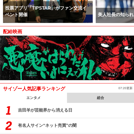
投票アプリ「TIPSTAR」がファン交流イ
ベント開催
美人社長の知られ
配給映画
サイゾー人気記事ランキング
07:20更新
エンタメ
総合
吉田羊が芸能界から消える日
有名人サイン“ネット売買”の闇