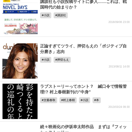
講談社も小説投稿サイトに参入……これは、戦
国時代の始まりか？
小説
講談社
2018/09/06 23:00
正論すぎてツライ、押切もえの「ポジティブ自
分磨き」志向
小説
押切もえ
2013/08/11 14:00
ラブストーリーってホント？ 緘口令で情報管
理!? 村上春樹新刊の”中身”
文藝春秋
村上春樹
小説
本
2013/03/24 09:30
続々映画化の伊坂幸太郎作品 まずは『フィッ