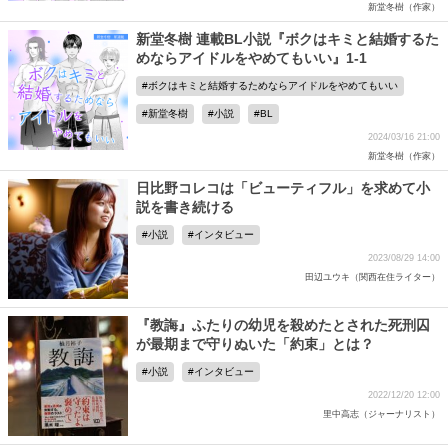
新堂冬樹（作家）
新堂冬樹 連載BL小説『ボクはキミと結婚するた
めならアイドルをやめてもいい』1-1
ボクはキミと結婚するためならアイドルをやめてもいい
新堂冬樹
小説
BL
2024/03/16 21:00
新堂冬樹（作家）
日比野コレコは「ビューティフル」を求めて小
説を書き続ける
小説
インタビュー
2023/08/29 14:00
田辺ユウキ（関西在住ライター）
『教誨』ふたりの幼児を殺めたとされた死刑囚
が最期まで守りぬいた「約束」とは？
小説
インタビュー
2022/12/20 12:00
里中高志（ジャーナリスト）