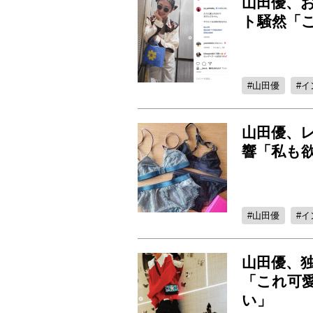
山田優、
ト騒然「
山田優
イ
山田優、
響「私も
山田優
イ
山田優、
「これ可
い」