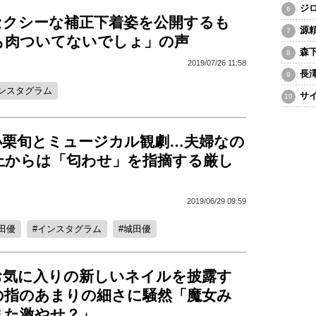
ジ
セクシーな補正下着姿を公開するも
源
も肉ついてないでしょ」の声
森
2019/07/26 11:58
長
ンスタグラム
サ
小栗旬とミュージカル観劇…夫婦なの
上からは「匂わせ」を指摘する厳し
2019/06/29 09:59
田優
インスタグラム
城田優
お気に入りの新しいネイルを披露す
の指のあまりの細さに騒然「魔女み
また激やせ？」