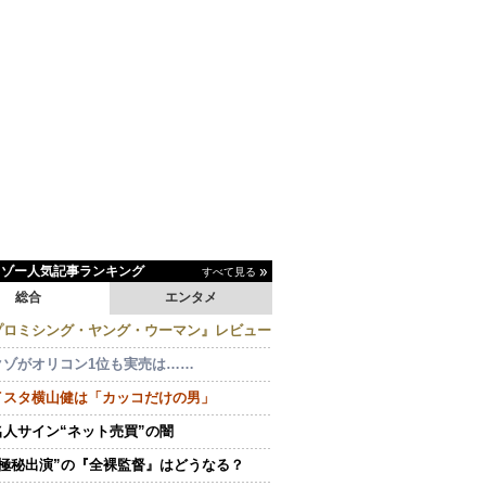
イゾー人気記事ランキング
すべて見る
総合
エンタメ
プロミシング・ヤング・ウーマン』レビュー
クゾがオリコン1位も実売は……
イスタ横山健は「カッコだけの男」
名人サイン“ネット売買”の闇
“極秘出演”の『全裸監督』はどうなる？