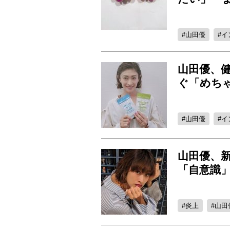
山田優
イ
山田優、
ぐ「めち
山田優
イ
山田優、新
「自意識
炎上
山田