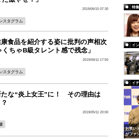
特
2019/06/15 07:30
ンスタグラム
健康食品を紹介する姿に批判の声相次
イ
ゃくちゃB級タレント感で残念」
2019/06/11 17:50
ンスタグラム
イ
たな“炎上女王”に！ その理由は
」？
2019/05/11 20:00
優
お笑いト
がファ