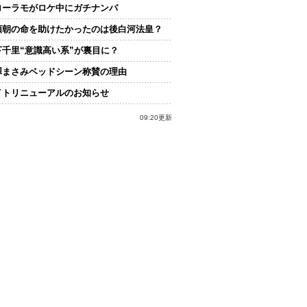
ローラモがロケ中にガチナンパ
頼朝の命を助けたかったのは後白河法皇？
下千里“意識高い系”が裏目に？
澤まさみベッドシーン称賛の理由
イトリニューアルのお知らせ
09:20更新