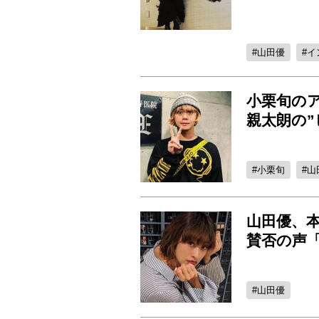
山田優
イ
小栗旬のア
親太朗の”
小栗旬
山
山田優、
賛否の声
山田優