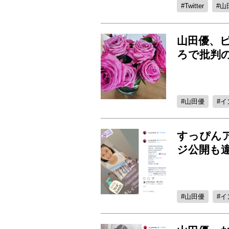
Twitter
山
山田優、
ろで批判
山田優
イ
すっぴん
ジ公開も
山田優
イ