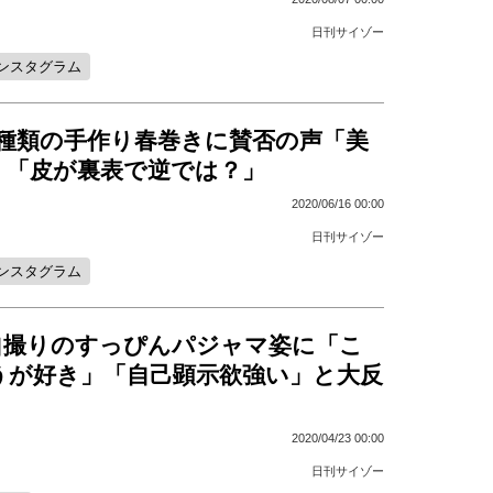
日刊サイゾー
ンスタグラム
3種類の手作り春巻きに賛否の声「美
」「皮が裏表で逆では？」
2020/06/16 00:00
日刊サイゾー
ンスタグラム
自撮りのすっぴんパジャマ姿に「こ
うが好き」「自己顕示欲強い」と大反
2020/04/23 00:00
日刊サイゾー