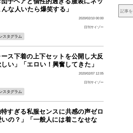
お団子ヘアと個性的過ぎる服装にネッ
こんな人いたら爆笑する」
2020/02/10 00:00
日刊サイゾー
ンスタグラム
レース下着の上下セットを公開し大反
欲しい」「エロい！興奮してきた」
2020/02/07 12:05
日刊サイゾー
ンスタグラム
独特すぎる私服センスに共感の声ゼロ
愛いの？」「一般人には着こなせな