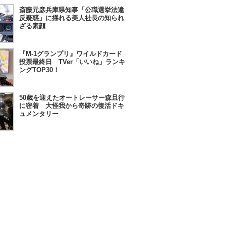
斎藤元彦兵庫県知事「公職選挙法違
反疑惑」に揺れる美人社長の知られ
ざる素顔
『M-1グランプリ』ワイルドカード
投票最終日 TVer「いいね」ランキ
ングTOP30！
50歳を迎えたオートレーサー森且行
に密着 大怪我から奇跡の復活ドキ
ュメンタリー