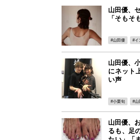
山田優、
「そもそ
山田優
イ
山田優、
にネット
い声
小栗旬
山
山田優、
るも、足
たい」「