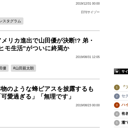
2019/12/31 00:00
日刊サイゾー
ンスタグラム
メリカ進出で山田優が決断!? 弟・
ヒモ生活”がついに終焉か
2019/08/31 12:05
田優
山田親太朗
サ
『
本物のような蜂ピアスを披露するも
「可愛過ぎる」「無理です」
セ
ハ
2019/08/23 00:00
有
瀧