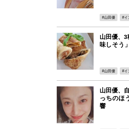
山田優
イ
山田優、
味しそう
山田優
イ
山田優、
っちのほ
響