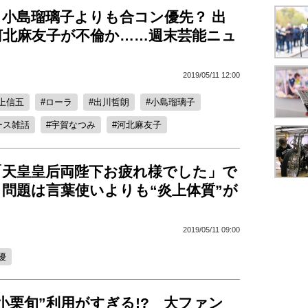
、小島瑠璃子よりも合コン優先？ 出
河北麻友子が不倫か……週末芸能ニュ
2019/05/11 12:00
上信五
ローラ
出川哲朗
小島瑠璃子
ース雑話
宇賀なつみ
河北麻友子
「天皇皇后両陛下お疲れ様でした」で
問題は言葉使いよりも“炎上体質”が
2019/05/11 09:00
優
小栗旬”利用がすぎる!? 大ファン