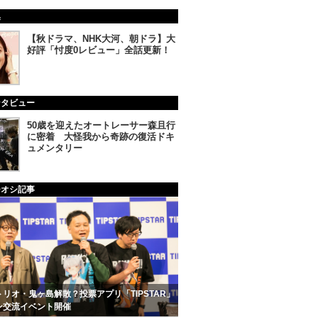
集
【秋ドラマ、NHK大河、朝ドラ】大
好評「忖度0レビュー」全話更新！
ンタビュー
50歳を迎えたオートレーサー森且行
に密着 大怪我から奇跡の復活ドキ
ュメンタリー
チオシ記事
リオ・鬼ヶ島解散？投票アプリ「TIPSTAR」
ン交流イベント開催