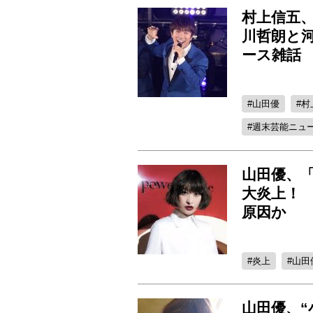
村上信五
川哲朗と
ース雑話
山田優
村
週末芸能ニュ
山田優、
大炎上！ 
原因か
炎上
山田
山田優、“