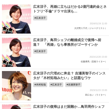
広末涼子、再婚に立ちはだかる2億円違約金とネ
トフリ“不倫”ドラマ出演も…
広末涼子
2024/01/24 11:00
大沢野八千代（ジャーナリスト）
広末涼子、鳥羽シェフの離婚成立で復帰へ前
進？ 「再婚」なら事務所がゴーサインか
広末涼子
2023/12/28 15:00
佐藤勇馬（芸能ライター）
広末涼子の穴埋めに奔走？ 吉瀬美智子のインス
タが「木村拓哉みたい」と話題なワケ
木村拓哉
広末涼子
吉瀬美智子
2023/11/23 15:00
田口るい（ライター）
広末涼子の復帰はまだ困難か…鳥羽周作シェフ