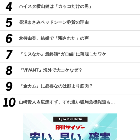
ハイスタ横山健は「カッコだけの男」
長澤まさみベッドシーン称賛の理由
倉持由香、結婚で「騙された」の声
『ミスなか』最終話“ガロ編”に落胆したワケ
『VIVANT』海外で大コケなぜ？
『金カム』に必要なのは顔より筋肉？
山崎賢人＆広瀬すず、すれ違い破局危機報道も…