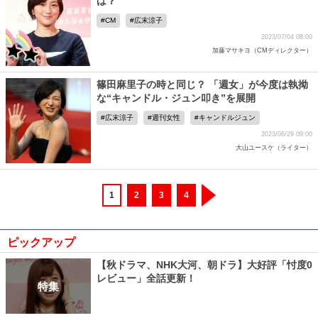
は？
CM
広末涼子
2023/07/04 08:00
加藤マサキヨ（CMディレクター）
篠田麻里子の時と同じ？ 「週女」が今度は執拗
な“キャンドル・ジュン叩き”を展開
広末涼子
週刊女性
キャンドルジュン
2023/06/29 09:00
大山ユースケ（ライター）
1
2
3
4
ピックアップ
【秋ドラマ、NHK大河、朝ドラ】大好評「忖度0
レビュー」全話更新！
特集