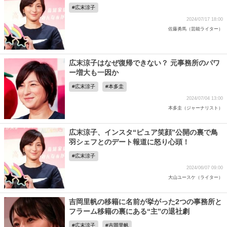
広末涼子
2024/07/17 18:00
佐藤勇馬（芸能ライター）
広末涼子はなぜ復帰できない？ 元事務所のパワ
ー増大も一因か
広末涼子
本多圭
2024/07/04 13:00
本多圭（ジャーナリスト）
広末涼子、インスタ“ピュア笑顔”公開の裏で鳥
羽シェフとのデート報道に怒り心頭！
広末涼子
2024/06/07 09:00
大山ユースケ（ライター）
吉岡里帆の移籍に名前が挙がった2つの事務所と
フラーム移籍の裏にある“主”の退社劇
広末涼子
吉岡里帆