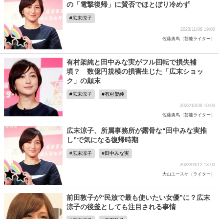
の「電撃復帰」に賛否でほとぼり冷めず
広末涼子
2023/11/08 19:00
佐藤勇馬（芸能ライター）
有村架純と田中みな実がフル回転で損失補
填？ 数億円規模の損害生じた「広末ショッ
ク」の顛末
広末涼子
有村架純
2023/10/08 10:00
佐藤勇馬（芸能ライター）
広末涼子、所属事務所が露骨な“田中みな実推
し”で気になる復帰時期
広末涼子
田中みな実
2023/09/12 13:00
大山ユースケ（ライター）
前田敦子が“民放で最も使いたい女優”に？広末
涼子の後釜としても注目される事情