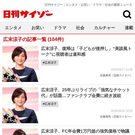
日刊サイゾー｜エンタメ・お笑い・ドラマ・社会の最新ニュース
日刊サイゾー
エンタメ
お笑い
ドラマ
社会
カルチャー
連載
広末涼子の記事一覧 (104件)
広末涼子、復帰は「子どもが後押し」“美談風ト
ーク”に視聴者は違和感
広末涼子
2024/09/17 14:30
佐藤勇馬（芸能ライター）
広末涼子、25年ぶりライブの「強気なチケット
代」が話題…ファンクラブ会費に続き波紋
広末涼子
2024/08/08 18:00
佐藤勇馬（芸能ライター）
広末涼子、FC年会費1万円超の強気価格で物議