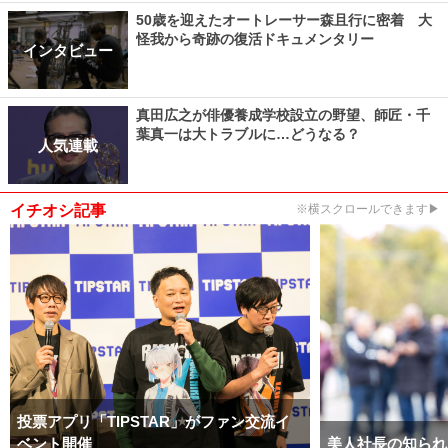
50歳を迎えたオートレーサー森且行に密着 大
怪我から奇跡の復活ドキュメンタリー
インタビュー
真田広之が俳優養成学校設立の野望、師匠・千
葉真一は大トラブルに…どうなる？
人気連載
イチオシ記事
※横スクロールできます▶
投票アプリ「TIPSTAR」がファン交流イ
ベント開催
美人社長の知られ