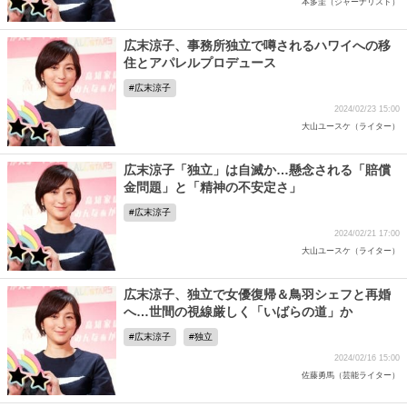
本多圭（ジャーナリスト）
広末涼子、事務所独立で噂されるハワイへの移
住とアパレルプロデュース
広末涼子
2024/02/23 15:00
大山ユースケ（ライター）
広末涼子「独立」は自滅か…懸念される「賠償
金問題」と「精神の不安定さ」
広末涼子
2024/02/21 17:00
大山ユースケ（ライター）
広末涼子、独立で女優復帰＆鳥羽シェフと再婚
へ…世間の視線厳しく「いばらの道」か
広末涼子
独立
2024/02/16 15:00
佐藤勇馬（芸能ライター）