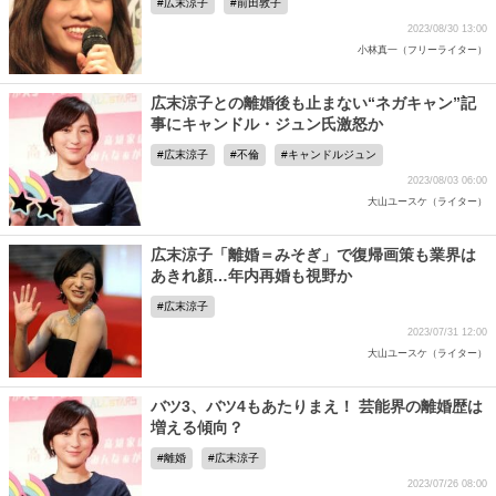
広末涼子
前田敦子
2023/08/30 13:00
小林真一（フリーライター）
広末涼子との離婚後も止まない“ネガキャン”記
事にキャンドル・ジュン氏激怒か
広末涼子
不倫
キャンドルジュン
2023/08/03 06:00
大山ユースケ（ライター）
広末涼子「離婚＝みそぎ」で復帰画策も業界は
あきれ顔…年内再婚も視野か
広末涼子
2023/07/31 12:00
大山ユースケ（ライター）
バツ3、バツ4もあたりまえ！ 芸能界の離婚歴は
増える傾向？
離婚
広末涼子
2023/07/26 08:00