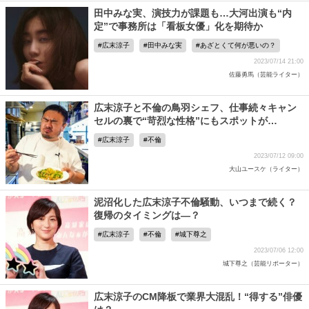
田中みな実、演技力が課題も…大河出演も“内
定”で事務所は「看板女優」化を期待か
広末涼子
田中みな実
あざとくて何が悪いの？
2023/07/14 21:00
佐藤勇馬（芸能ライター）
広末涼子と不倫の鳥羽シェフ、仕事続々キャン
セルの裏で“苛烈な性格”にもスポットが…
広末涼子
不倫
2023/07/12 09:00
大山ユースケ（ライター）
泥沼化した広末涼子不倫騒動、いつまで続く？
復帰のタイミングは―？
広末涼子
不倫
城下尊之
2023/07/06 12:00
城下尊之（芸能リポーター）
広末涼子のCM降板で業界大混乱！“得する”俳優