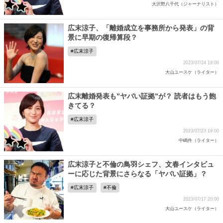
大沢野八千代（ジャーナリスト）
広末涼子、「離婚成立を事務所から発表」の背
景に早期の復帰算段？
広末涼子
2023/07/24 19:00
大山ユースケ（ライター）
広末離婚発表も”ヤバい証拠”が？ 読者はもう飽
きてる？
広末涼子
2023/07/23 19:00
中嶋件（ライター）
広末涼子と不倫の鳥羽シェフ、文春インタビュ
ーに応じた背景にさらなる「ヤバい証拠」？
広末涼子
不倫
2023/07/17 20:00
大山ユースケ（ライター）