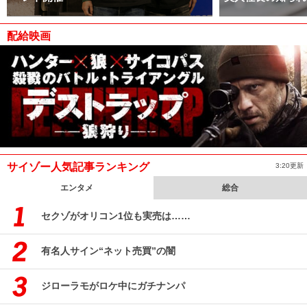
配給映画
サイゾー人気記事ランキング
3:20更新
エンタメ
総合
セクゾがオリコン1位も実売は……
有名人サイン“ネット売買”の闇
ジローラモがロケ中にガチナンパ