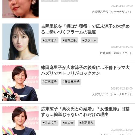
2024/04/13 09:00
大沢野八千代（ジャーナリスト）
吉岡里帆を「棚ぼた獲得」で広末涼子の穴埋め
る…勢いづくフラームの強運
広末涼子
吉岡里帆
フラーム
2024/04/08 15:00
佐藤勇馬（芸能ライター）
篠田麻里子が広末涼子の後釜に…不倫ドラマ大
バズリでネトフリがロックオン
広末涼子
篠田麻里子
2024/04/02 15:00
大沢野八千代（ジャーナリスト）
広末涼子「鳥羽氏との結婚」「女優復帰」目指
すも…簡単じゃないこれだけの理由
広末涼子
本多圭
鳥羽周作
2024/03/11 13:00