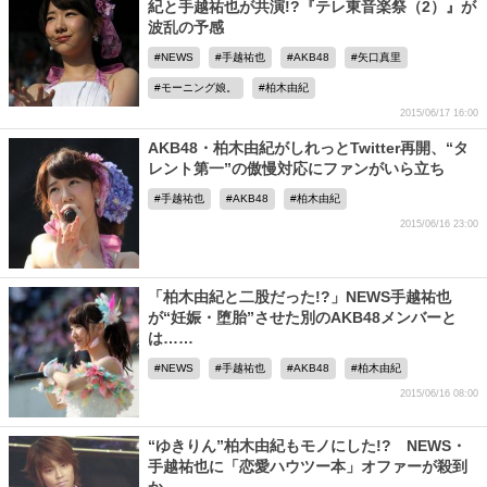
紀と手越祐也が共演!?『テレ東音楽祭（2）』が
波乱の予感
NEWS
手越祐也
AKB48
矢口真里
モーニング娘。
柏木由紀
2015/06/17 16:00
AKB48・柏木由紀がしれっとTwitter再開、“タ
レント第一”の傲慢対応にファンがいら立ち
手越祐也
AKB48
柏木由紀
2015/06/16 23:00
「柏木由紀と二股だった!?」NEWS手越祐也
が“妊娠・堕胎”させた別のAKB48メンバーと
は……
NEWS
手越祐也
AKB48
柏木由紀
2015/06/16 08:00
“ゆきりん”柏木由紀もモノにした!? NEWS・
手越祐也に「恋愛ハウツー本」オファーが殺到