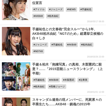
位宣言
アイドル
ジャニーズ
NEWS
手越祐也
AKB48
柏木由紀
2016/05/17 08:00
手越祐也との文春砲“完全スルー”から1年、
AKB48柏木由紀「NGTのため」総選挙立候補の
白々しさ
ジャニーズ
手越祐也
AKB48
柏木由紀
NGT48
2016/03/29 23:00
手越＆柏木「抱擁写真」の真相、木梨憲武に殺
意？……「2015芸能ニュースランキング」（上
半期）
手越祐也
AKB48
木梨憲武
辻希美
柏木由紀
高橋ジョージ
2016/01/01 12:00
スキャンダル連発の現メンバーに、死屍累々の
卒業生たち……AKB48・鎮魂の2015年