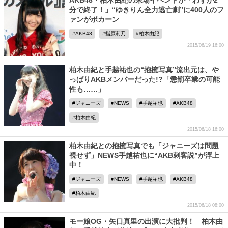
AKB48・柏木由紀の来場イベントが「わずか2
分で終了！」“ゆきりん全力逃亡劇”に400人のフ
ァンがポカーン
AKB48
指原莉乃
柏木由紀
2015/06/19 16:00
柏木由紀と手越祐也の“抱擁写真”流出元は、や
っぱりAKBメンバーだった!?「懲罰卒業の可能
性も……」
ジャニーズ
NEWS
手越祐也
AKB48
柏木由紀
2015/06/18 16:00
柏木由紀との抱擁写真でも「ジャニーズは問題
視せず」NEWS手越祐也に“AKB刺客説”が浮上
中！
ジャニーズ
NEWS
手越祐也
AKB48
柏木由紀
2015/06/18 08:00
モー娘OG・矢口真里の出演に大批判！ 柏木由