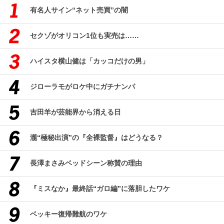
有名人サイン“ネット売買”の闇
セクゾがオリコン1位も実売は……
ハイスタ横山健は「カッコだけの男」
ジローラモがロケ中にガチナンパ
吉田羊が芸能界から消える日
瀧“極秘出演”の『全裸監督』はどうなる？
長澤まさみベッドシーン称賛の理由
『ミスなか』最終話“ガロ編”に落胆したワケ
ベッキー復帰難航のワケ