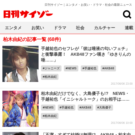
日刊サイゾー｜エンタメ・お笑い・ドラマ・社会の最新ニュース
日刊サイゾー
エンタメ
お笑い
ドラマ
社会
カルチャー
連載
柏木由紀の記事一覧 (68件)
手越祐也のセフレが「彼は唾液の匂いフェチ」
と衝撃暴露！ AKB48ファン嘆き「ゆきりんの
唾……」
ジャニーズ
NEWS
手越祐也
AKB48
柏木由紀
2017/06/06 23:00
柏木由紀だけでなく、大島優子も!? NEWS・
手越祐也「イニシャルトーク」のお相手は……
NEWS
手越祐也
AKB48
大島優子
柏木由紀
2017/06/06 10:00
「不潔」すぎて結婚は無理!? AKB48・柏木由