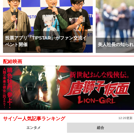
投票アプリ「TIPSTAR」がファン交流イ
ベント開催
美人社長の知られ
配給映画
サイゾー人気記事ランキング
12:20更新
エンタメ
総合