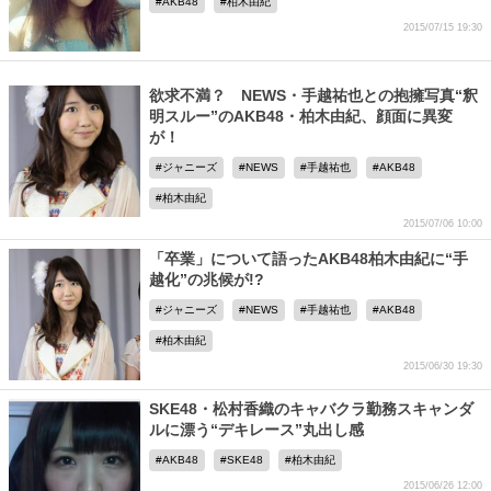
AKB48
柏木由紀
2015/07/15 19:30
欲求不満？ NEWS・手越祐也との抱擁写真“釈
明スルー”のAKB48・柏木由紀、顔面に異変
が！
ジャニーズ
NEWS
手越祐也
AKB48
柏木由紀
2015/07/06 10:00
「卒業」について語ったAKB48柏木由紀に“手
越化”の兆候が!?
ジャニーズ
NEWS
手越祐也
AKB48
柏木由紀
2015/06/30 19:30
SKE48・松村香織のキャバクラ勤務スキャンダ
ルに漂う“デキレース”丸出し感
AKB48
SKE48
柏木由紀
2015/06/26 12:00