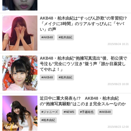
AKB48・柏木由紀は“すっぴん詐欺”の常習犯!?
「メイクに3時間」のリアルすっぴんに「ヤバ
い」の声
AKB48
柏木由紀
2015/06/24 16:21
AKB48・柏木由紀“抱擁写真流出”後、初公演で
号泣も“完全にウソ泣き”疑う声「誰か目薬貸し
てやれよ！」
AKB48
柏木由紀
2015/06/23 16:00
近日中に重大発表も!? AKB48・柏木由紀
の“抱擁写真騒動”はこのまま完全スルーなのか
ジャニーズ
NEWS
手越祐也
AKB48
柏木由紀
2015/06/23 12:00