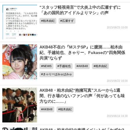
“スタッフ軽視発言”で大炎上中の広瀬すずに
「あの国民的アイドルよりマシ」の声
柏木由紀
広瀬すず
2015/06/23 10:00
AKB48不在の『MステSP』に臆測……柏木由
紀、手越祐也、きゃりー、Fukaseの“四角関係
共演”ならず
NEWS
手越祐也
AKB48
柏木由紀
きゃりーぱみゅぱみゅ
2015/06/22 16:00
AKB48・柏木由紀“抱擁写真”スルーから1週
間、行き場のないファンの声「何があっても味
方なのに……」
AKB48
柏木由紀
2015/06/19 19:30