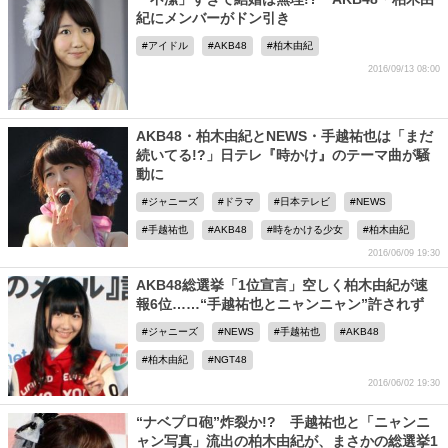
紀にメンバーがドン引き
アイドル
AKB48
柏木由紀
2016/09/13 08:00
AKB48・柏木由紀とNEWS・手越祐也は「まだ
続いてる!?」日テレ『時かけ』のテーマ曲が騒
動に
ジャニーズ
ドラマ
日本テレビ
NEWS
手越祐也
AKB48
時をかける少女
柏木由紀
2016/06/09 19:30
AKB48総選挙「1位宣言」空しく柏木由紀が速
報6位……“手越祐也とニャンニャン”許されず
ジャニーズ
NEWS
手越祐也
AKB48
柏木由紀
NGT48
2016/06/02 19:30
“ナベプロ砲”炸裂か!? 手越祐也と「ニャンニ
ャン写真」流出の柏木由紀が、まさかの総選挙1