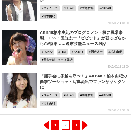
か
ジャニーズ
NEWS
手越祐也
AKB48
柏木由紀
2015/06/14 08:00
AKB48柏木由紀のブログコメント欄に異常事
態、TBS・国分太一『ビビット』が朝っぱらか
らAV特集……週末芸能ニュース雑話
TOKIO
TBS
AKB48
国分太一
柏木由紀
週末芸能ニュース雑話
2015/06/13 12:00
「握手会に手越を呼べ！」AKB48・柏木由紀の
衝撃ツーショット写真流出でファンがヤケクソ
に！
ジャニーズ
NEWS
手越祐也
AKB48
柏木由紀
2015/06/13 10:00
1
2
3