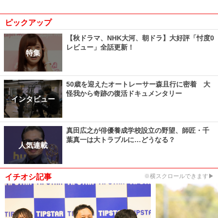
ピックアップ
【秋ドラマ、NHK大河、朝ドラ】大好評「忖度0
レビュー」全話更新！
特集
50歳を迎えたオートレーサー森且行に密着 大
怪我から奇跡の復活ドキュメンタリー
インタビュー
真田広之が俳優養成学校設立の野望、師匠・千
葉真一は大トラブルに…どうなる？
人気連載
イチオシ記事
※横スクロールできます▶