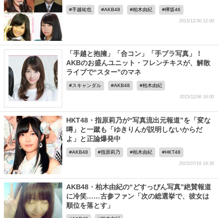
手越祐也
AKB48
柏木由紀
欅坂46
2015/12/30 12:00
「手越と抱擁」「合コン」「手ブラ写真」！
AKBのお盛んユニット・フレンチキスが、解散
ライブで“スター”のマネ
スキャンダル
AKB48
柏木由紀
2015/11/06 16:00
HKT48・指原莉乃が“写真流出元報道”を「変な
噂」と一蹴も「ゆきりんが説明しないからだ
よ」と正論爆発中
AKB48
指原莉乃
柏木由紀
HKT48
2015/07/16 19:30
AKB48・柏木由紀の“どすっぴん写真”絶賛報道
に冷笑……古参ファン「次の総選挙で、彼女は
順位を落とす」