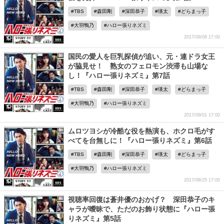
TBS
森田剛
深田恭子
瑛太
どらまっ子
大羽鴨乃
ハロー張りネズミ
2017/09/08 17:00
国民の愛人を巨乳探偵が追い、元・連ドラ女王
が脇見せ！ 熟女のフェロモン渋滞も山場な
し！『ハロー張りネズミ』第7話
TBS
森田剛
深田恭子
瑛太
どらまっ子
大羽鴨乃
ハロー張りネズミ
2017/09/01 17:00
ムロツヨシが冷酷な役を熱演も、ホクロ毛がす
べてを台無しに！『ハロー張りネズミ』第6話
TBS
森田剛
深田恭子
瑛太
どらまっ子
大羽鴨乃
ハロー張りネズミ
2017/08/25 17:00
視聴率回復は蒼井優のおかげ？ 深田恭子のキ
ャラが曖昧で、ただのお飾り状態に『ハロー張
りネズミ』第5話