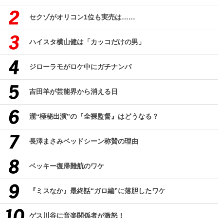
セクゾがオリコン1位も実売は……
ハイスタ横山健は「カッコだけの男」
ジローラモがロケ中にガチナンパ
吉田羊が芸能界から消える日
瀧“極秘出演”の『全裸監督』はどうなる？
長澤まさみベッドシーン称賛の理由
ベッキー復帰難航のワケ
『ミスなか』最終話“ガロ編”に落胆したワケ
ゲス川谷に音楽関係者が激怒！