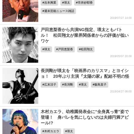
吉本興業
瑛太
市井紗耶香
週末芸能ニュース雑話
2019/07/27 14:00
戸田恵梨香から共演NG指定、瑛太ともバト
ル！ 松田翔太が業界関係者からの評価が低い
ワケ
瑛太
戸田恵梨香
松田翔太
2019/05/07 20:00
長渕剛が瑛太を「映画界のカリスマ」とヨイシ
ョ！ 20年ぶり主演『太陽の家』配給不明の怪
広末涼子
長渕剛
瑛太
飯島直子
2019/04/27 06:00
木村カエラ、幼稚園発表会に“全身真っ青”姿で
登場！ 身バレを気にしないのは夫婦円満アピ
ール!?
木村カエラ
瑛太