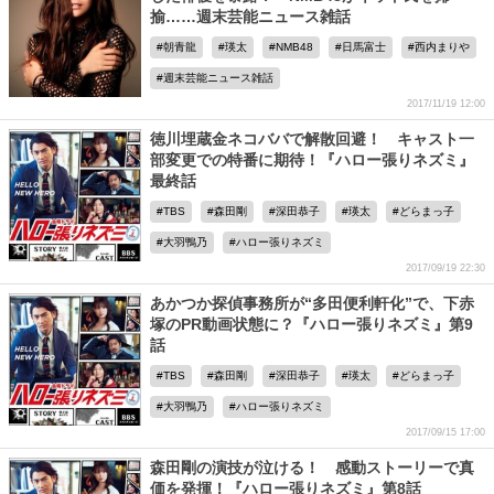
揄……週末芸能ニュース雑話
朝青龍
瑛太
NMB48
日馬富士
西内まりや
週末芸能ニュース雑話
2017/11/19 12:00
徳川埋蔵金ネコババで解散回避！ キャスト一
部変更での特番に期待！『ハロー張りネズミ』
最終話
TBS
森田剛
深田恭子
瑛太
どらまっ子
大羽鴨乃
ハロー張りネズミ
2017/09/19 22:30
あかつか探偵事務所が“多田便利軒化”で、下赤
塚のPR動画状態に？『ハロー張りネズミ』第9
話
TBS
森田剛
深田恭子
瑛太
どらまっ子
大羽鴨乃
ハロー張りネズミ
2017/09/15 17:00
森田剛の演技が泣ける！ 感動ストーリーで真
価を発揮！『ハロー張りネズミ』第8話