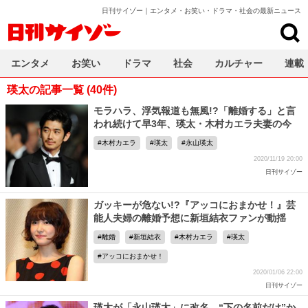
日刊サイゾー｜エンタメ・お笑い・ドラマ・社会の最新ニュース
日刊サイゾー
エンタメ
お笑い
ドラマ
社会
カルチャー
連載
瑛太の記事一覧 (40件)
モラハラ、浮気報道も無風!?「離婚する」と言
われ続けて早3年、瑛太・木村カエラ夫妻の今
木村カエラ
瑛太
永山瑛太
2020/11/19 20:00
日刊サイゾー
ガッキーが危ない!?『アッコにおまかせ！』芸
能人夫婦の離婚予想に新垣結衣ファンが動揺
離婚
新垣結衣
木村カエラ
瑛太
アッコにおまかせ！
2020/01/06 22:00
日刊サイゾー
瑛太が「永山瑛太」に改名…“下の名前だけ”か