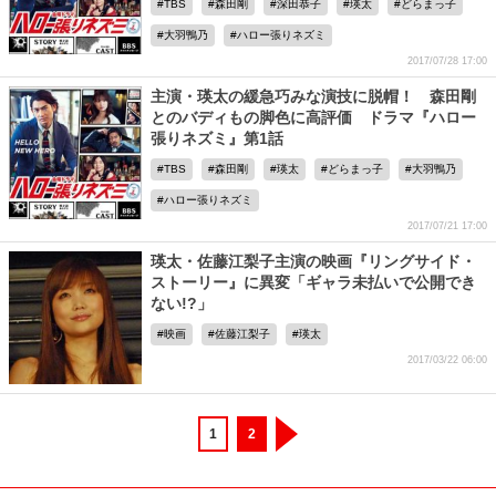
TBS
森田剛
深田恭子
瑛太
どらまっ子
大羽鴨乃
ハロー張りネズミ
2017/07/28 17:00
主演・瑛太の緩急巧みな演技に脱帽！ 森田剛
とのバディもの脚色に高評価 ドラマ『ハロー
張りネズミ』第1話
TBS
森田剛
瑛太
どらまっ子
大羽鴨乃
ハロー張りネズミ
2017/07/21 17:00
瑛太・佐藤江梨子主演の映画『リングサイド・
ストーリー』に異変「ギャラ未払いで公開でき
ない!?」
映画
佐藤江梨子
瑛太
2017/03/22 06:00
1
2