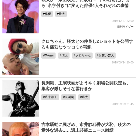
ら“名字付き”に変えた俳優4人それぞれの事情
俳優
瑛太
2019/12/27 22:00
日刊サイゾー
クロちゃん、瑛太との仲良し2ショットを公開す
るも痛烈なツッコミが殺到
Twitter
瑛太
クロちゃん
お笑い芸人
2019/09/14 10:00
長渕剛、主演映画がようやく劇場公開決定も、
集客が厳しそうな雲行きか
広末涼子
長渕剛
瑛太
2019/09/09 21:45
吉本騒動に興ざめ、市井紗耶香が大恥、瑛太の
意外な過去……週末芸能ニュース雑話