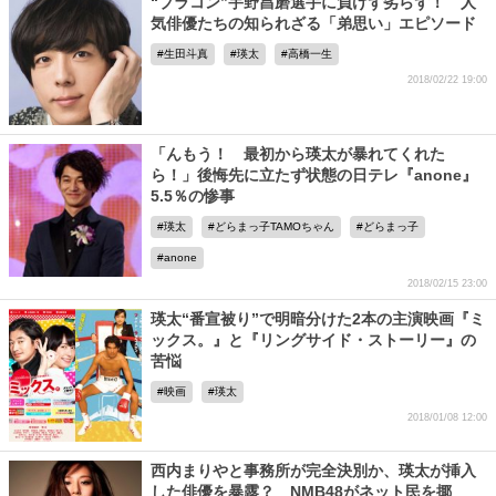
“ブラコン”宇野昌磨選手に負けず劣らず！ 人
気俳優たちの知られざる「弟思い」エピソード
生田斗真
瑛太
高橋一生
2018/02/22 19:00
「んもう！ 最初から瑛太が暴れてくれた
ら！」後悔先に立たず状態の日テレ『anone』
5.5％の惨事
瑛太
どらまっ子TAMOちゃん
どらまっ子
anone
2018/02/15 23:00
瑛太“番宣被り”で明暗分けた2本の主演映画『ミ
ックス。』と『リングサイド・ストーリー』の
苦悩
映画
瑛太
2018/01/08 12:00
西内まりやと事務所が完全決別か、瑛太が挿入
した俳優を暴露？ NMB48がネット民を揶