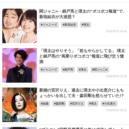
関ジャニ∞・錦戸亮と瑛太の“ボコボコ報道”で、
新垣結衣が大迷惑？
ジャニーズ
新垣結衣
瑛太
2018/04/25 08:00
「瑛太はやりそう」「前もやらかしてる」 瑛太
と錦戸亮の“馬乗りボコボコ”報道に飛び交う憶
測
ジャニーズ
錦戸亮
瑛太
関ジャ二∞
2018/04/20 19:30
新婚の宮沢りえ、過去に瑛太や小出恵介にもち
ょっかいを出して夫・森田剛を怒らせていた!?
結婚
森田剛
宮沢りえ
瑛太
小出恵介
2018/03/20 09:00