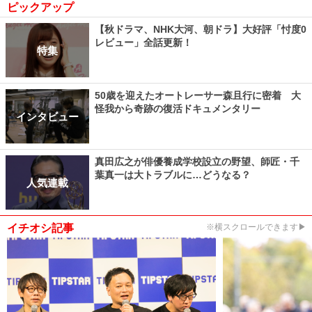
ピックアップ
【秋ドラマ、NHK大河、朝ドラ】大好評「忖度0
レビュー」全話更新！
特集
50歳を迎えたオートレーサー森且行に密着 大
怪我から奇跡の復活ドキュメンタリー
インタビュー
真田広之が俳優養成学校設立の野望、師匠・千
葉真一は大トラブルに…どうなる？
人気連載
イチオシ記事
※横スクロールできます▶