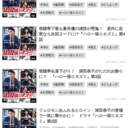
TBS
森田剛
深田恭子
瑛太
どらまっ子
大羽鴨乃
ハロー張りネズミ
2017/08/18 17:00
視聴率下落も蒼井優の演技が秀逸！ 原作に忠
実なら次回ヌードに!?『ハロー張りネズミ』第4
話
TBS
森田剛
深田恭子
瑛太
どらまっ子
大羽鴨乃
ハロー張りネズミ
2017/08/11 18:00
視聴率右肩下がり！ 深田恭子がただのお飾り
に？ 『ハロー張りネズミ』第3話
TBS
森田剛
深田恭子
瑛太
どらまっ子
大羽鴨乃
ハロー張りネズミ
2017/08/04 17:00
フェロモンあふれるヒロイン・深田恭子の登場
で一気に華やかに！ ドラマ『ハロー張りネズ
ミ』第2話