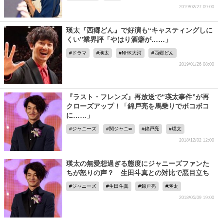
2019/02/27 09:00
瑛太『西郷どん』で好演も“キャスティングしに
くい”業界評「やはり酒癖が……」
ドラマ
瑛太
NHK大河
西郷どん
2019/01/26 08:00
『ラスト・フレンズ』再放送で“瑛太事件”が再
クローズアップ！「錦戸亮を馬乗りでボコボコ
に……」
ジャニーズ
関ジャニ∞
錦戸亮
瑛太
2018/12/02 12:00
瑛太の無愛想過ぎる態度にジャニーズファンた
ちが怒りの声？ 生田斗真との対比で悪目立ち
ジャニーズ
生田斗真
錦戸亮
瑛太
2018/05/09 19:00