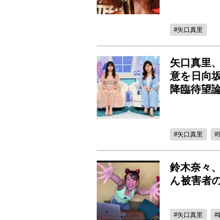
矢口真里
矢口真里
意を日向
降臨待望
矢口真里
鈴木奈々
ん被害者
矢口真里