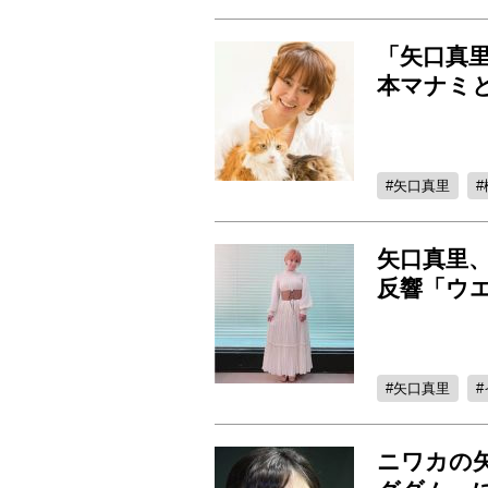
「矢口真
本マナミ
矢口真里
矢口真里
反響「ウ
矢口真里
ニワカの矢