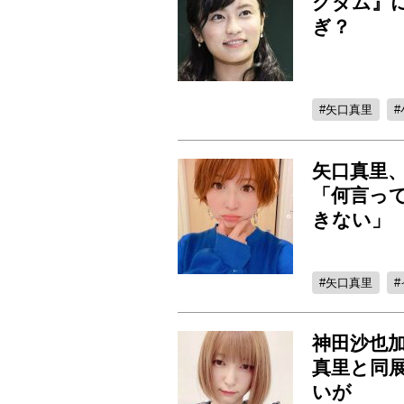
グダム』
ぎ？
矢口真里
矢口真里
「何言っ
きない」
矢口真里
神田沙也
真里と同
いが