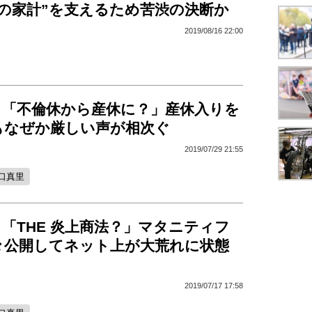
車の家計”を支えるため苦渋の決断か
2019/08/16 22:00
、「不倫休から産休に？」産休入りを
もなぜか厳しい声が相次ぐ
2019/07/29 21:55
口真里
「THE 炎上商法？」マタニティフ
々公開してネット上が大荒れに状態
2019/07/17 17:58