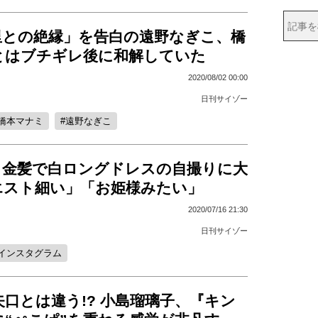
里との絶縁」を告白の遠野なぎこ、橋
とはブチギレ後に和解していた
2020/08/02 00:00
日刊サイゾー
橋本マナミ
遠野なぎこ
、金髪で白ロングドレスの自撮りに大
エスト細い」「お姫様みたい」
2020/07/16 21:30
日刊サイゾー
インスタグラム
口とは違う!? 小島瑠璃子、『キン