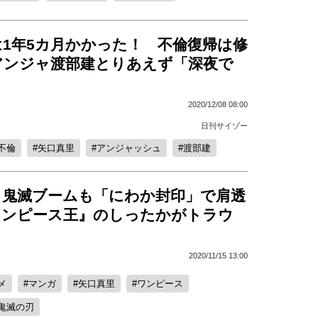
は1年5カ月かかった！ 不倫復帰は修
アンジャ渡部建とりあえず「深夜で
2020/12/08 08:00
日刊サイゾー
不倫
矢口真里
アンジャッシュ
渡部建
、鬼滅ブームも「にわか封印」で肩透
『ワンピース王』のしったかがトラウ
2020/11/15 13:00
メ
マンガ
矢口真里
ワンピース
鬼滅の刃