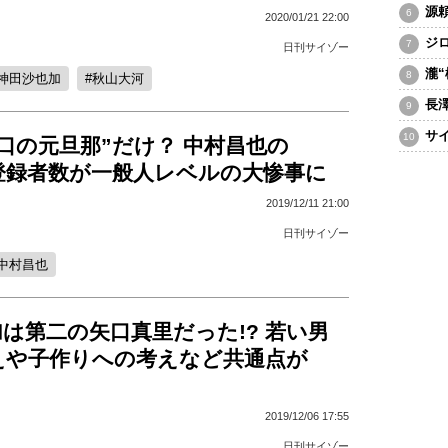
源
2020/01/21 22:00
ジ
日刊サイゾー
瀧
神田沙也加
秋山大河
長
サ
口の元旦那”だけ？ 中村昌也の
be登録者数が一般人レベルの大惨事に
2019/12/11 21:00
日刊サイゾー
中村昌也
は第二の矢口真里だった!? 若い男
えや子作りへの考えなど共通点が
2019/12/06 17:55
日刊サイゾー