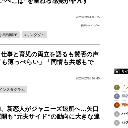
に“ぺこぱ”を重ねる感覚が非凡す
2020/03/14 06:15
日刊サイゾー
小島瑠璃子
キングダム
、仕事と育児の両立を語るも賛否の声
ても薄っぺらい」「同情も共感もで
サ
2020/02/16 07:45
『
インスタグラム
有
吉
加、新恋人がジャニーズ退所へ…矢口
ハ
展開も“元夫サイド”の動向に大きな違
セ