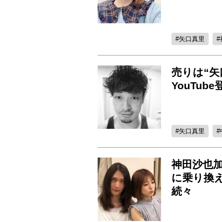
矢口真里
売りは“矢
YouTu
矢口真里
神田沙也加
に乗り換
続々