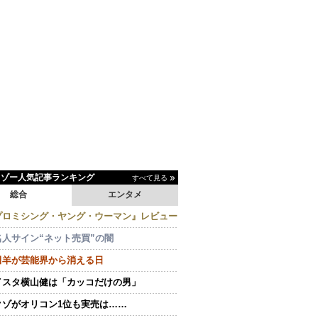
イゾー人気記事ランキング
すべて見る
総合
エンタメ
プロミシング・ヤング・ウーマン』レビュー
名人サイン“ネット売買”の闇
田羊が芸能界から消える日
イスタ横山健は「カッコだけの男」
クゾがオリコン1位も実売は……