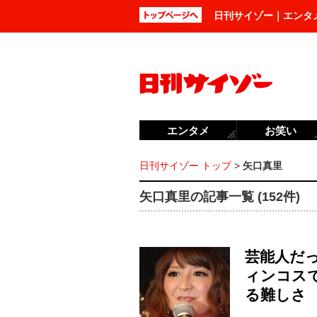
日刊サイゾー｜エンタ
エンタメ
お笑い
日刊サイゾー トップ
>
矢口真里
矢口真里の記事一覧 (152件)
芸能人だ
ィンコス
る難しさ