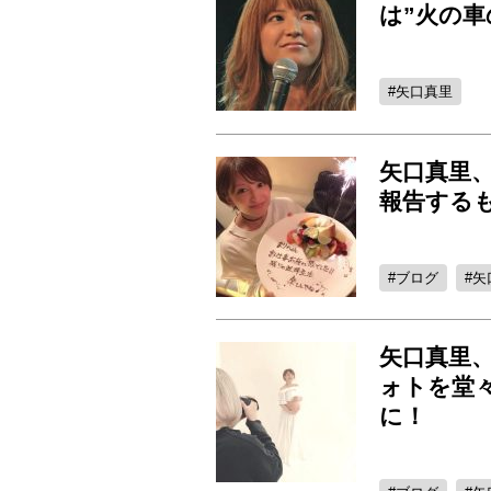
は”火の
矢口真里
矢口真里
報告する
ブログ
矢
矢口真里、
ォトを堂
に！