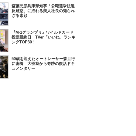
斎藤元彦兵庫県知事「公職選挙法違
反疑惑」に揺れる美人社長の知られ
ざる素顔
『M-1グランプリ』ワイルドカード
投票最終日 TVer「いいね」ランキ
ングTOP30！
50歳を迎えたオートレーサー森且行
に密着 大怪我から奇跡の復活ドキ
ュメンタリー