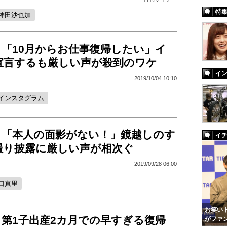
特
神田沙也加
、「10月からお仕事復帰したい」イ
宣言するも厳しい声が殺到のワケ
イ
2019/10/04 10:10
インスタグラム
、「本人の面影がない！」鏡越しのす
イ
撮り披露に厳しい声が相次ぐ
2019/09/28 06:00
口真里
お笑いト
、第1子出産2カ月での早すぎる復帰
がファ