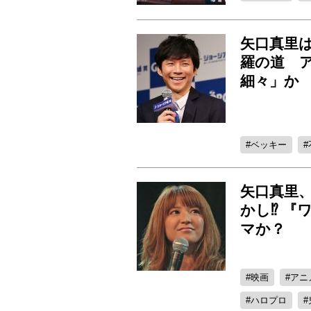
矢口真里
羅の道 
細々」か
ベッキー
矢口真里
かし⁉ 
マか？
映画
アニ
ハロプロ