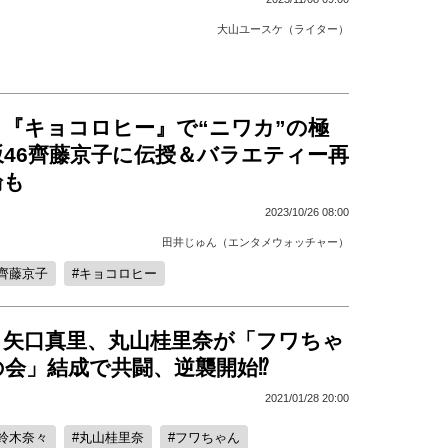
大山ユースケ（ライター）
、『キョコロヒー』で“ニワカ”の極
坂46齊藤京子に伝授＆バラエティー再
論も
2023/10/26 08:00
田井じゅん（エンタメウォッチャー）
齊藤京子
キョコロヒー
、矢口真里、丸山桂里奈が「フワちゃ
の会」結成で共闘、逆襲開始⁉
2021/01/28 20:00
鈴木奈々
丸山桂里奈
フワちゃん