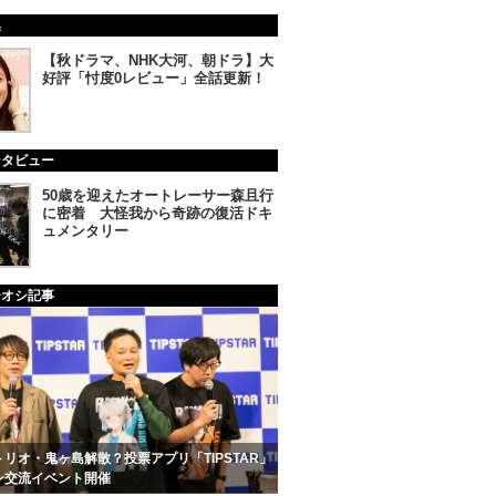
集
【秋ドラマ、NHK大河、朝ドラ】大
好評「忖度0レビュー」全話更新！
ンタビュー
50歳を迎えたオートレーサー森且行
に密着 大怪我から奇跡の復活ドキ
ュメンタリー
チオシ記事
リオ・鬼ヶ島解散？投票アプリ「TIPSTAR」
ン交流イベント開催