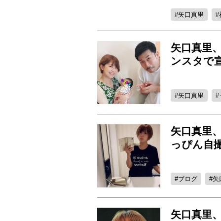
矢口真里
矢口真里
ンスタで
矢口真里
矢口真里
っぴん自
ブログ
矢
矢口真里