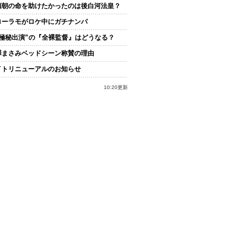
頼朝の命を助けたかったのは後白河法皇？
ローラモがロケ中にガチナンパ
“極秘出演”の『全裸監督』はどうなる？
澤まさみベッドシーン称賛の理由
イトリニューアルのお知らせ
10:20更新