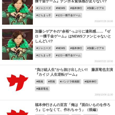
獲千金ゲーム』テンポ＆緊張感が足りない!?
ジャニーズ
NEWS
福本伸行
加藤シゲアキ
どらまっ子
ゼロ一獲千金ゲーム
2018/07/29 16:00
加藤シゲアキの“余裕”っぷりに違和感……『ゼ
ロ 一獲千金ゲーム』はNEWSファンじゃないと
しんどい!?
ジャニーズ
NEWS
福本伸行
加藤シゲアキ
どらまっ子
ゼロ一獲千金ゲーム
2018/07/22 16:00
“負け組人生”から抜け出したい!! 藤原竜也主演
『カイジ 人生逆転ゲーム』
映画
邦画
パンドラ映画館
福本伸行
藤原竜也
2009/10/06 11:00
福本伸行さんの至言「俺は『面白いものを作ろ
う』じゃなくて、作れちゃう」（後編）