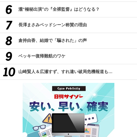
瀧“極秘出演”の『全裸監督』はどうなる？
長澤まさみベッドシーン称賛の理由
倉持由香、結婚で「騙された」の声
ベッキー復帰難航のワケ
山崎賢人＆広瀬すず、すれ違い破局危機報道も…