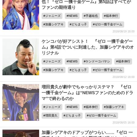
也！『ゼロ 一獲千金ゲーム』第5話はすべてが
ファンの期待通り
ジャニーズ
NEWS
手越祐也
福本伸行
加藤シゲアキ
どらまっ子
ゼロ一獲千金ゲーム
2018/08/19 16:00
ケンコバが好アシスト！ 『ゼロ 一獲千金ゲー
ム』第4話でついに到達した、加藤シゲアキのオ
リジナル
ジャニーズ
NEWS
ケンドーコバヤシ
福本伸行
加藤シゲアキ
どらまっ子
ゼロ一獲千金ゲーム
2018/08/12 16:00
増田貴久が劇中でちゃっかりステマ？ 『ゼロ
一獲千金ゲーム』は“NEWSファンのためのドラ
マ”で終わるのか
ジャニーズ
NEWS
福本伸行
加藤シゲアキ
増田貴久
どらまっ子
ゼロ一獲千金ゲーム
2018/08/05 16:00
加藤シゲアキのドアップがつらい……『ゼロ 一