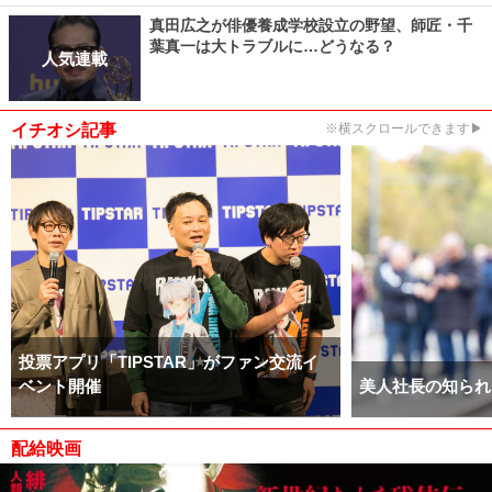
真田広之が俳優養成学校設立の野望、師匠・千
葉真一は大トラブルに…どうなる？
人気連載
イチオシ記事
※横スクロールできます▶
投票アプリ「TIPSTAR」がファン交流イ
ベント開催
美人社長の知られ
配給映画