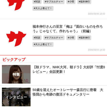
対談
サブカルチャー
小明
福本伸行
大人よ教えて！
2009/09/06 18:00
福本伸行さんの至言「俺は『面白いものを作ろ
う』じゃなくて、作れちゃう」（前編）
対談
サブカルチャー
小明
福本伸行
大人よ教えて！
2009/09/05 18:00
ピックアップ
【秋ドラマ、NHK大河、朝ドラ】大好評「忖度0
レビュー」全話更新！
特集
50歳を迎えたオートレーサー森且行に密着 大
怪我から奇跡の復活ドキュメンタリー
インタビュー