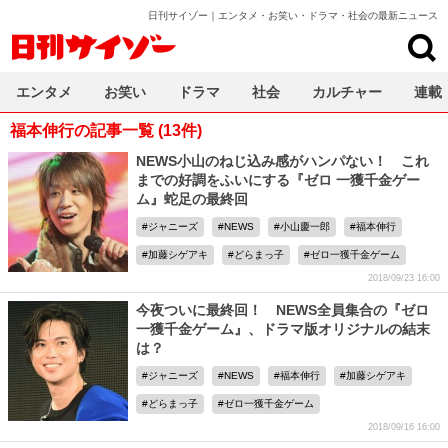
日刊サイゾー｜エンタメ・お笑い・ドラマ・社会の最新ニュース
日刊サイゾー
エンタメ
お笑い
ドラマ
社会
カルチャー
連載
福本伸行の記事一覧 (13件)
NEWS小山のねじ込み感がハンパない！ これ
までの好調をふいにする『ゼロ 一獲千金ゲー
ム』蛇足の最終回
ジャニーズ
NEWS
小山慶一郎
福本伸行
加藤シゲアキ
どらまっ子
ゼロ一獲千金ゲーム
2018/09/23 16:00
今夜ついに最終回！ NEWS全員集合の『ゼロ
一獲千金ゲーム』、ドラマ版オリジナルの結末
は？
ジャニーズ
NEWS
福本伸行
加藤シゲアキ
どらまっ子
ゼロ一獲千金ゲーム
2018/09/16 16:00