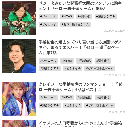
ベジータみたいな間宮祥太朗のツンデレに胸キ
ュン！『ゼロ 一獲千金ゲーム』第8話
ジャニーズ
NEWS
福本伸行
加藤シゲアキ
どらまっ子
ゼロ一獲千金ゲーム
2018/09/09 16:00
手越祐也の過去をズバリ言い当てる加藤シゲア
キが、まるでエスパー！『ゼロ 一獲千金ゲー
ム』第7話
ジャニーズ
NEWS
手越祐也
福本伸行
加藤シゲアキ
どらまっ子
ゼロ一獲千金ゲーム
2018/09/02 16:00
クレイジーな手越祐也のワンマンショー！『ゼ
ロ 一獲千金ゲーム』6話はベスト回
ジャニーズ
NEWS
手越祐也
福本伸行
加藤シゲアキ
どらまっ子
ゼロ一獲千金ゲーム
2018/08/26 16:00
イケメンの人口呼吸からの”そのまんま”手越祐