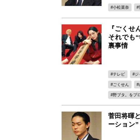
小松菜奈
『ごくせ
それでも
裏事情
テレビ
ジ
ごくせん
野ブタ。をプ
菅田将暉
ーション