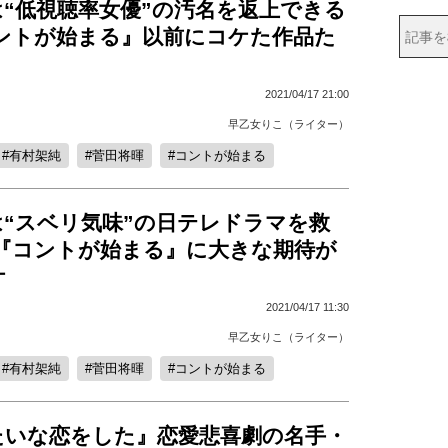
“低視聴率女優”の汚名を返上できる
コントが始まる』以前にコケた作品た
2021/04/17 21:00
早乙女りこ（ライター）
有村架純
菅田将暉
コントが始まる
は“スベリ気味”の日テレドラマを救
 『コントが始まる』に大きな期待が
ケ
2021/04/17 11:30
早乙女りこ（ライター）
有村架純
菅田将暉
コントが始まる
たいな恋をした』恋愛悲喜劇の名手・