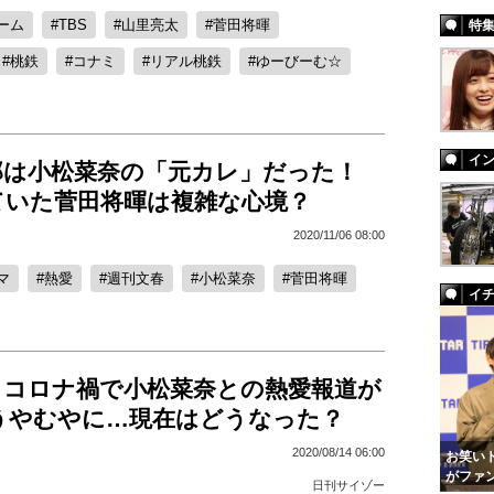
ーム
TBS
山里亮太
菅田将暉
特
桃鉄
コナミ
リアル桃鉄
ゆーびーむ☆
イ
郎は小松菜奈の「元カレ」だった！
ていた菅田将暉は複雑な心境？
2020/11/06 08:00
マ
熱愛
週刊文春
小松菜奈
菅田将暉
イ
、コロナ禍で小松菜奈との熱愛報道が
うやむやに…現在はどうなった？
2020/08/14 06:00
お笑いト
がファ
日刊サイゾー