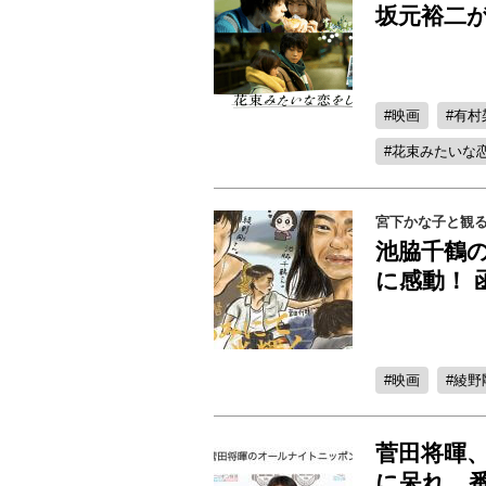
坂元裕二が
映画
有村
花束みたいな
宮下かな子と観る
池脇千鶴
に感動！ 
映画
綾野
菅田将暉
に呆れ…