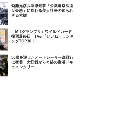
斎藤元彦兵庫県知事「公職選挙法違
反疑惑」に揺れる美人社長の知られ
ざる素顔
『M-1グランプリ』ワイルドカード
投票最終日 TVer「いいね」ランキ
ングTOP30！
50歳を迎えたオートレーサー森且行
に密着 大怪我から奇跡の復活ドキ
ュメンタリー