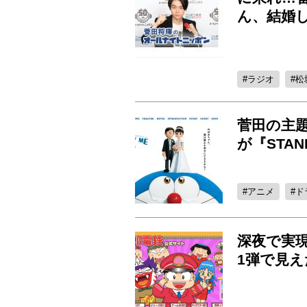
ん、結婚
ラジオ
松
菅田の主
が『STA
アニメ
ド
深夜で実
1弾で見