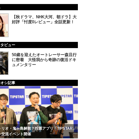
集
【秋ドラマ、NHK大河、朝ドラ】大
好評「忖度0レビュー」全話更新！
ンタビュー
50歳を迎えたオートレーサー森且行
に密着 大怪我から奇跡の復活ドキ
ュメンタリー
チオシ記事
リオ・鬼ヶ島解散？投票アプリ「TIPSTAR」
ン交流イベント開催