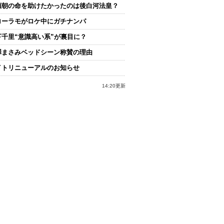
頼朝の命を助けたかったのは後白河法皇？
ローラモがロケ中にガチナンパ
下千里“意識高い系”が裏目に？
澤まさみベッドシーン称賛の理由
イトリニューアルのお知らせ
14:20更新