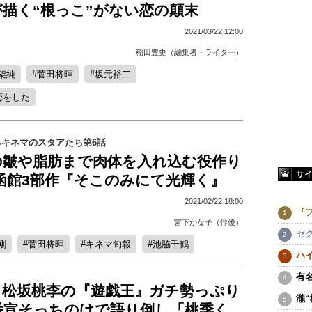
描く“根っこ”がない恋の顛末
2021/03/22 12:00
稲田豊史（編集者・ライター）
架純
菅田将暉
坂元裕二
恋をした
キネマのスタアたち第6話
の皺や脂肪まで肉体を入れ込む役作り
サ
函館3部作『そこのみにて光輝く』
2021/02/22 18:00
『
宮下かな子（俳優）
セ
剛
菅田将暉
キネマ旬報
池脇千鶴
ハ
有
、松坂桃李の『遊戯王』ガチ勢っぷり
瀧
番宣そっちのけで語り倒し「桃季く