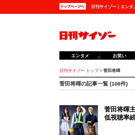
日刊サイゾー｜エンタ
エンタメ
お笑い
日刊サイゾー トップ
>
菅田将暉
菅田将暉の記事一覧 (106件)
菅田将暉
低視聴率続