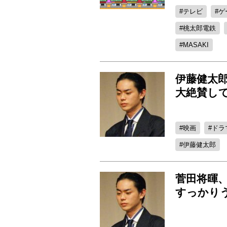
テレビ
ゲ
桃太郎電鉄
MASAKI
伊藤健太
大絶賛し
映画
ドラ
伊藤健太郎
菅田将暉
すっかり