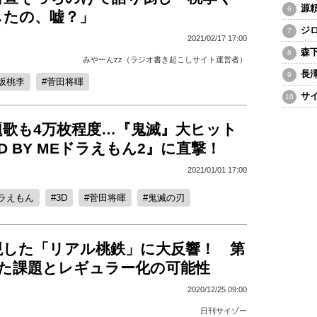
源
したの、嘘？」
ジ
2021/02/17 17:00
森
みやーんzz（ラジオ書き起こしサイト運営者）
長
坂桃李
菅田将暉
サ
題歌も4万枚程度…『鬼滅』大ヒット
ND BY MEドラえもん2』に直撃！
2021/01/01 17:00
ラえもん
3D
菅田将暉
鬼滅の刃
現した「リアル桃鉄」に大反響！ 第
えた課題とレギュラー化の可能性
2020/12/25 09:00
日刊サイゾー