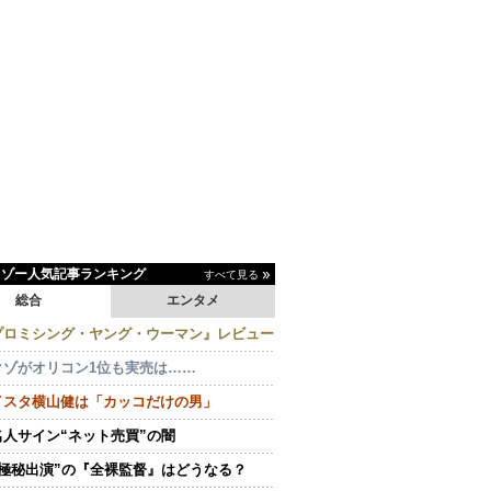
イゾー人気記事ランキング
すべて見る
総合
エンタメ
プロミシング・ヤング・ウーマン』レビュー
クゾがオリコン1位も実売は……
イスタ横山健は「カッコだけの男」
名人サイン“ネット売買”の闇
“極秘出演”の『全裸監督』はどうなる？