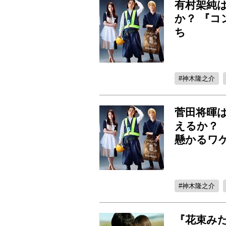
有村架純は
か？ 『
ち
神木隆之介
菅田将暉
えるか？
懸かるワ
神木隆之介
『花束み