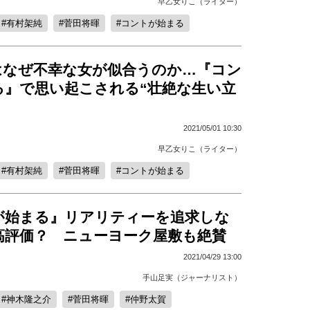
早乙女りこ（ライター）
有村架純
菅田将暉
コントが始まる
はなぜ不幸な女が似合うのか…『コン
る』で思い起こされる“壮絶な生い立
2021/05/01 10:30
早乙女りこ（ライター）
有村架純
菅田将暉
コントが始まる
が始まる』リアリティーを追求しな
高評価？ ニューヨーク屋敷も絶賛
2021/04/29 13:00
手山足実（ジャーナリスト）
神木隆之介
菅田将暉
仲野太賀