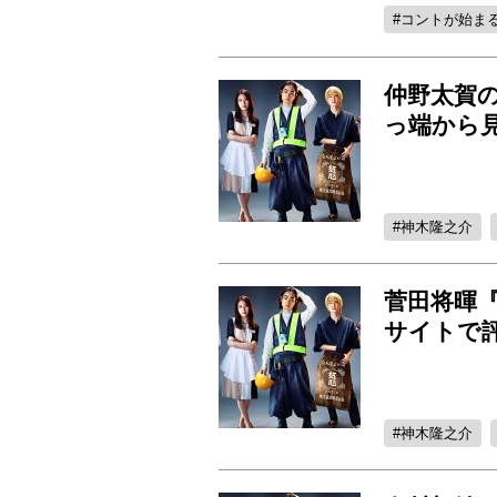
コントが始ま
仲野太賀の
っ端から
神木隆之介
菅田将暉『
サイトで
神木隆之介