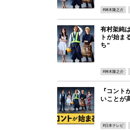
神木隆之介
有村架純
トが始ま
ち”
神木隆之介
『コント
いことが
日本テレビ