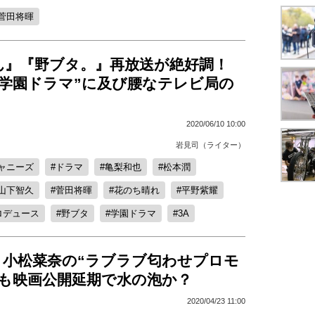
菅田将暉
ん』『野ブタ。』再放送が絶好調！
“学園ドラマ”に及び腰なテレビ局の
2020/06/10 10:00
岩見司（ライター）
ャニーズ
ドラマ
亀梨和也
松本潤
山下智久
菅田将暉
花のち晴れ
平野紫耀
ロデュース
野ブタ
学園ドラマ
3A
と小松菜奈の“ラブラブ匂わせプロモ
”も映画公開延期で水の泡か？
2020/04/23 11:00