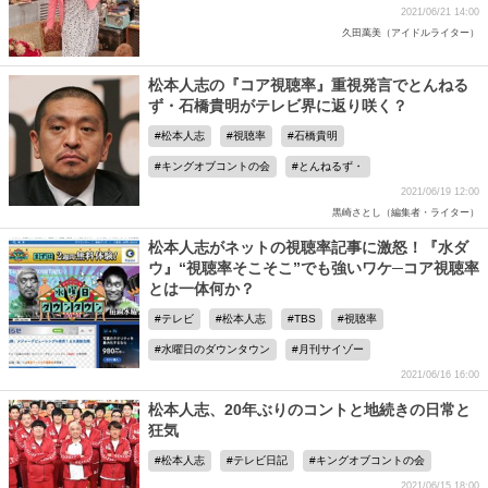
2021/06/21 14:00
久田萬美（アイドルライター）
松本人志の『コア視聴率』重視発言でとんねる
ず・石橋貴明がテレビ界に返り咲く？
松本人志
視聴率
石橋貴明
キングオブコントの会
とんねるず・
2021/06/19 12:00
黒崎さとし（編集者・ライター）
松本人志がネットの視聴率記事に激怒！『水ダ
ウ』“視聴率そこそこ”でも強いワケ─コア視聴率
とは一体何か？
テレビ
松本人志
TBS
視聴率
水曜日のダウンタウン
月刊サイゾー
2021/06/16 16:00
松本人志、20年ぶりのコントと地続きの日常と
狂気
松本人志
テレビ日記
キングオブコントの会
2021/06/15 18:00