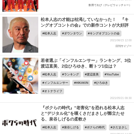
飲用てれび（テレビウォッチャー）
松本人志の才能は枯渇していなかった！ 『キ
ングオブコントの会』での新作コントが大好評
松本人志
ダウンタウン
キングオブコントの会
2021/06/15 12:00
日刊サイゾー
若者選ぶ「インフルエンサー」ランキング、3位
渡辺直美、2位ひろゆき、断トツ1位は？
松本人志
ランキング
渡辺直美
YouTube
インフルエンサー
HIKAKIN
ひろゆき
オトナライフ
2021/05/21 09:30
『ボクらの時代』“老害化”を恐れる松本人志
と“デジタル化”を嘆くさだまさしが際立たせ
る、泉谷しげるの柔軟さ
松本人志
泉谷しげる
ボクらの時代
さだまさし