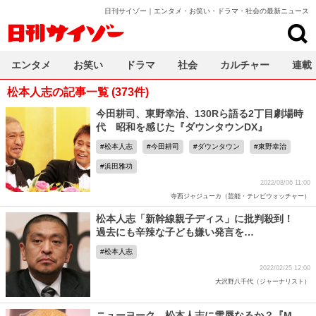
日刊サイゾー｜エンタメ・お笑い・ドラマ・社会の最新ニュース
日刊サイゾー
エンタメ
お笑い
ドラマ
社会
カルチャー
連載
松本人志の記事一覧 (373件)
今田耕司、東野幸治、130Rら語る2丁目劇場時
代 昭和を感じた『ダウンタウンDX』
松本人志
今田耕司
ダウンタウン
東野幸治
浜田雅功
2022/08/06 11:00
寺西ジャジューカ（芸能・テレビウォッチャー）
松本人志「新幹線親子ディス」に批判殺到！
過去にも辛辣な子ども嫌い発言を…
松本人志
2022/02/25 12:00
大沢野八千代（ジャーナリスト）
ニューヨーク、松本人志に雪辱なるか？『M-