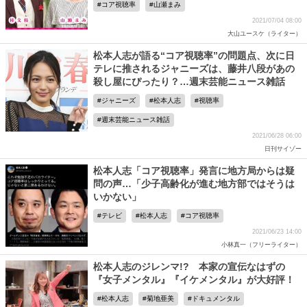
コア視聴率
山瀬まみ
2021/07/04 08:00
大山ユースケ（ライター）
松本人志が語る“コア視聴率”の問題点、次に日
テレに推されるジャニーズは、藤井八段があの
殺し屋にぴったり？…週末芸能ニュース雑話
ジャニーズ
松本人志
視聴率
週末芸能ニュース雑話
2021/06/28 06:00
日刊サイゾー
松本人志「コア視聴率」発言に地方局からは疑
問の声…「少子高齢化が進む地方部ではそうは
いかない」
テレビ
松本人志
コア視聴率
2021/06/23 14:00
小林真一（フリーライター）
松本人志のジレンマ!? 本家の宣伝なはずの
『女子メンタル』『イケメンタル』が大好評！
松本人志
菊地亜美
ドキュメンタル