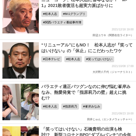
1』2021敗者復活も超実力派ばかりに
松本人志
M-1グランプリ
関西バラエティ番組事件簿
2021/12/18 19:00
田辺ユウキ（関西在住ライター）
“リニューアル”にもNO！ 松本人志が『笑って
はいけない』の「休止」にこだわったワケ
日本テレビ
松本人志
笑ってはいけない
2021/10/08 17:00
大沢野八千代（ジャーナリスト）
バラエティ適正バツグンなのに伸び悩む峯岸み
なみ、熱愛発覚で「指原莉乃の壁」超えに挑
む!?
松本人志
指原莉乃
峯岸みなみ
2021/09/23 19:00
田井じゅん（エンタメウォッチャー）
「笑ってはいけない」石橋貴明の出演も検
討!? 新型コロナとBPO“ダブルパンチ”の今年