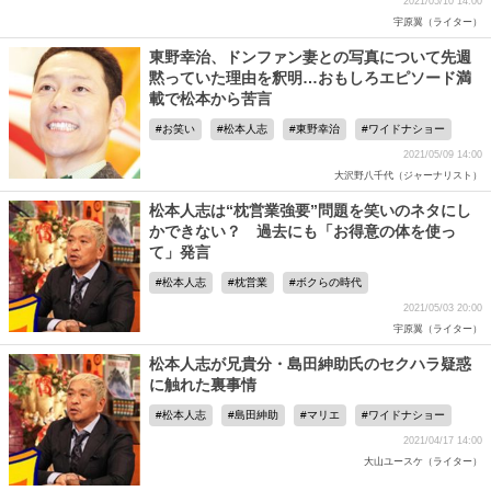
2021/05/10 14:00
宇原翼（ライター）
東野幸治、ドンファン妻との写真について先週
黙っていた理由を釈明…おもしろエピソード満
載で松本から苦言
お笑い
松本人志
東野幸治
ワイドナショー
2021/05/09 14:00
大沢野八千代（ジャーナリスト）
松本人志は“枕営業強要”問題を笑いのネタにし
かできない？ 過去にも「お得意の体を使っ
て」発言
松本人志
枕営業
ボクらの時代
2021/05/03 20:00
宇原翼（ライター）
松本人志が兄貴分・島田紳助氏のセクハラ疑惑
に触れた裏事情
松本人志
島田紳助
マリエ
ワイドナショー
2021/04/17 14:00
大山ユースケ（ライター）