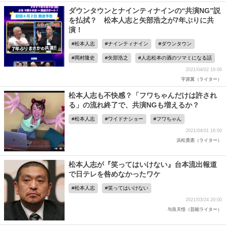
ダウンタウンとナインティナインの“共演NG”説
を払拭？ 松本人志と矢部浩之が7年ぶりに共
演！
松本人志
ナインティナイン
ダウンタウン
岡村隆史
矢部浩之
人志松本の酒のツマミになる話
2021/04/02 19:00
宇原翼（ライター）
松本人志も不快感？「フワちゃんだけは許され
る」の流れ終了で、共演NGも増えるか？
松本人志
ワイドナショー
フワちゃん
2021/04/01 16:00
浜松貴憲（ライター）
松本人志が『笑ってはいけない』台本流出報道
で日テレを咎めなかったワケ
松本人志
笑ってはいけない
2021/03/24 20:00
与良天悟（芸能ライター）