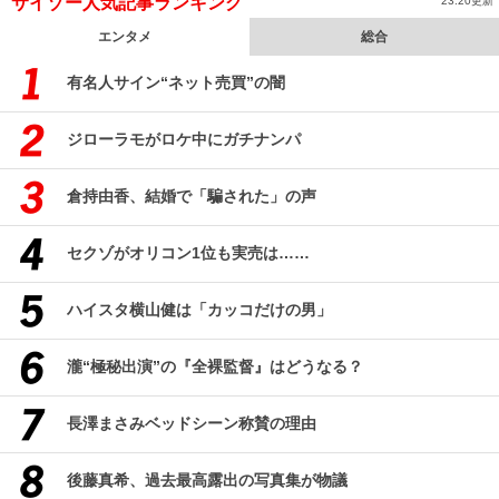
サイゾー人気記事ランキング
23:20更新
エンタメ
総合
有名人サイン“ネット売買”の闇
ジローラモがロケ中にガチナンパ
倉持由香、結婚で「騙された」の声
セクゾがオリコン1位も実売は……
ハイスタ横山健は「カッコだけの男」
瀧“極秘出演”の『全裸監督』はどうなる？
長澤まさみベッドシーン称賛の理由
後藤真希、過去最高露出の写真集が物議