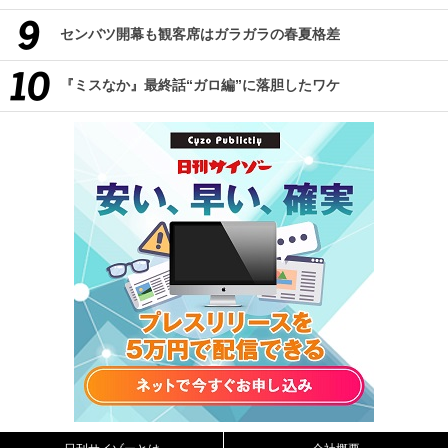
センバツ開幕も観客席はガラガラの春夏格差
『ミスなか』最終話“ガロ編”に落胆したワケ