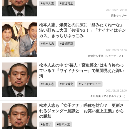
松本人志
宮迫博之
2021/08/29 20:00
日刊サイゾー
松本人志、爆笑との共演に「絡みたくねーな」
渋い顔も…大田「共演NG！」「ナイナイはチン
カス」きっちりぶっこみ
松本人志
爆笑問題
2021/08/29 18:00
大沢野八千代（ジャーナリスト）
松本人志の中で“芸人・宮迫博之”はもう終わっ
ている？『ワイドナショー』で垣間見えた深い
溝
松本人志
宮迫博之
ワイドナショー
2021/08/23 22:00
久田萬美（アイドルライター）
松本人志も「女子アナ」呼称を封印？ 更新さ
れるジェンダー意識と「お笑い至上主義」から
の脱却
お笑い
松本人志