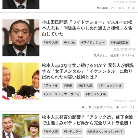
2021/08/10 22:00
久田萬美（アイドルライター）
小山田氏問題『ワイドナショー』でスルーの松
本人志も「同級生をいじめた過去と後悔」を告
白していた
松本人志
いじめ
ワイドナショー
小山田圭吾
2021/07/25 07:00
黒崎さとし（編集者・ライター）
松本人志はなぜ笑い続けるのか？ 元芸人が解説
する「女子メンタル」「イケメンタル」に散り
ばめられたお笑い技術とは？
アイドル
俳優
松本人志
ドキュメンタル
ファーストサマーウイカ
女子メンタル
2021/07/24 19:00
檜山 豊（元お笑いコンビ・ホームチーム）
松本人志発言の影響？『アタック25』終了余波
で山瀬まみがテレビ界から完全リストラ危機！
松本人志
レギュラー
新婚さんいらっしゃい！