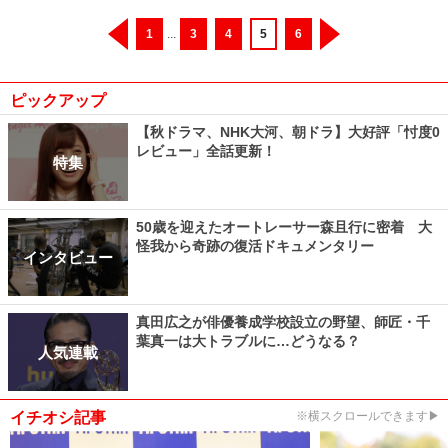
1
...
3
4
5
6
ピックアップ
【秋ドラマ、NHK大河、朝ドラ】大好評「忖度0
レビュー」全話更新！
特集
50歳を迎えたオートレーサー森且行に密着 大
怪我から奇跡の復活ドキュメンタリー
インタビュー
真田広之が俳優養成学校設立の野望、師匠・千
葉真一は大トラブルに…どうなる？
人気連載
イチオシ記事
※横スクロールできます▶