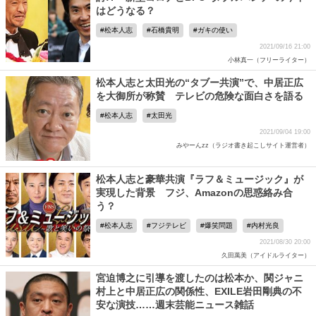
はどうなる？
松本人志
石橋貴明
ガキの使い
2021/09/16 21:00
小林真一（フリーライター）
松本人志と太田光の“タブー共演”で、中居正広
を大御所が称賛 テレビの危険な面白さを語る
松本人志
太田光
2021/09/04 19:00
みやーんzz（ラジオ書き起こしサイト運営者）
松本人志と豪華共演『ラフ＆ミュージック』が
実現した背景 フジ、Amazonの思惑絡み合
う？
松本人志
フジテレビ
爆笑問題
内村光良
2021/08/30 20:00
久田萬美（アイドルライター）
宮迫博之に引導を渡したのは松本か、関ジャニ
村上と中居正広の関係性、EXILE岩田剛典の不
安な演技……週末芸能ニュース雑話