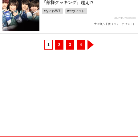
『舘様クッキング』超え!?
なにわ男子
ラヴィット!
2022/11/28 08:00
大沢野八千代（ジャーナリスト）
1
2
3
4