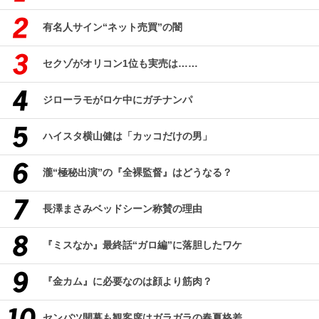
有名人サイン“ネット売買”の闇
セクゾがオリコン1位も実売は……
ジローラモがロケ中にガチナンパ
ハイスタ横山健は「カッコだけの男」
瀧“極秘出演”の『全裸監督』はどうなる？
長澤まさみベッドシーン称賛の理由
『ミスなか』最終話“ガロ編”に落胆したワケ
『金カム』に必要なのは顔より筋肉？
センバツ開幕も観客席はガラガラの春夏格差