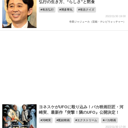
弘行の生き方、“らしさ”と黙食
有吉弘行
博多華丸
有吉クイズ
2022/11/30 19:00
寺西ジャジューカ（芸能・テレビウォッチャー）
ヨネスケがUFOに殴り込み！バカ映画巨匠・河
崎実、最新作『突撃！隣のUFO』公開決定！
河崎実
配給映画
エクストリーム
バカ映画
2022/11/30 17:00