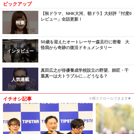
ピックアップ
【秋ドラマ、NHK大河、朝ドラ】大好評「忖度0
レビュー」全話更新！
特集
50歳を迎えたオートレーサー森且行に密着 大
怪我から奇跡の復活ドキュメンタリー
インタビュー
真田広之が俳優養成学校設立の野望、師匠・千
葉真一は大トラブルに…どうなる？
人気連載
イチオシ記事
※横スクロールできます▶