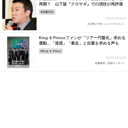
再開？ 山下版『クロサギ』での演技が再評価
加藤浩次
2022/11/30 06:00
大沢野八千代（ジャーナリスト）
King & Princeファンが「ツアー円盤化」求める
運動…「迷惑」「暴走」と自重を求める声も
King ＆ Prince
2022/11/29 21:00
佐藤勇馬（芸能ライター）