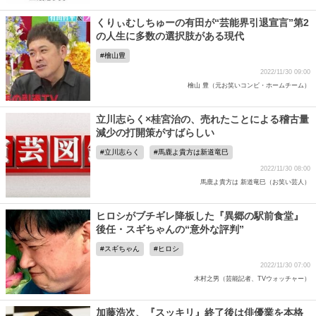
くりぃむしちゅーの有田が“芸能界引退宣言”第2
の人生に多数の選択肢がある現代
檜山豊
2022/11/30 09:00
檜山 豊（元お笑いコンビ・ホームチーム）
立川志らく×桂宮治の、売れたことによる稽古量
減少の打開策がすばらしい
立川志らく
馬鹿よ貴方は新道竜巳
2022/11/30 08:00
馬鹿よ貴方は 新道竜巳（お笑い芸人）
ヒロシがブチギレ降板した『異郷の駅前食堂』
後任・スギちゃんの“意外な評判”
スギちゃん
ヒロシ
2022/11/30 07:00
木村之男（芸能記者、TVウォッチャー）
加藤浩次、『スッキリ』終了後は俳優業を本格