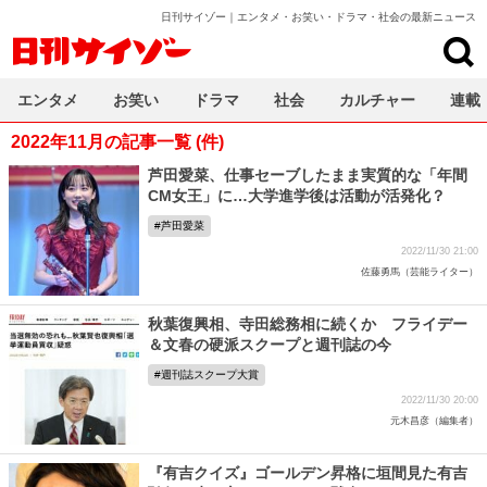
日刊サイゾー｜エンタメ・お笑い・ドラマ・社会の最新ニュース
日刊サイゾー
エンタメ
お笑い
ドラマ
社会
カルチャー
連載
2022年11月の記事一覧 (件)
芦田愛菜、仕事セーブしたまま実質的な「年間
CM女王」に…大学進学後は活動が活発化？
芦田愛菜
2022/11/30 21:00
佐藤勇馬（芸能ライター）
秋葉復興相、寺田総務相に続くか フライデー
＆文春の硬派スクープと週刊誌の今
週刊誌スクープ大賞
2022/11/30 20:00
元木昌彦（編集者）
『有吉クイズ』ゴールデン昇格に垣間見た有吉