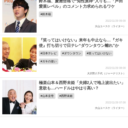
鈴木福、慶應合格で“知性派枠”入りも…「芦田
愛菜レベル」のコメント力求められるワケ
鈴木福
2022/11/29 09:00
大山ユースケ（ライター）
『笑ってはいけない』来年も中止なら…『ガキ
使』打ち切りで日テレ“ダウンタウン離れ”か
日本テレビ
ダウンタウン
笑ってはいけない
ガキの使い
2022/11/29 08:00
大沢野八千代（ジャーナリスト）
極楽山本＆西野未姫「夫婦2人で地上波出たい」
意欲も…ハードルはやはり高い？
山本圭壱
西野未姫
2022/11/29 07:00
大山ユースケ（ライター）