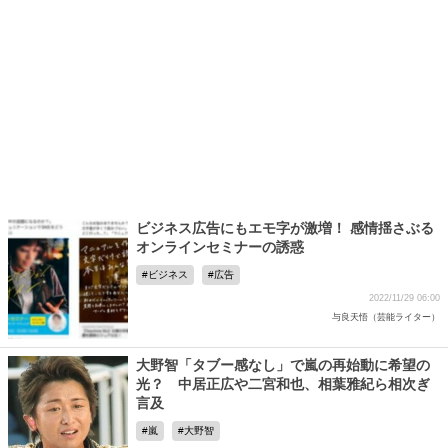
ビジネス広告にもエモ字が激増！ 感情揺さぶる
オンラインセミナーの誘惑
ビジネス
広告
2022/11/29 06:00
与良天悟（芸能ライター）
大野智「タブー感なし」で嵐の再始動に希望の
光？ 中居正広や二宮和也、相葉雅紀ら相次ぎ
言及
嵐
大野智