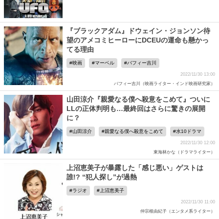
『ブラックアダム』ドウェイン・ジョンソン待
望のアメコミヒーローにDCEUの運命も懸かっ
てる理由
映画
マーベル
バフィー吉川
2022/11/30 13:00
バフィー吉川（映画ライター・インド映画研究家）
山田涼介『親愛なる僕へ殺意をこめて』ついに
LLの正体判明も…最終回はさらに驚きの展開
に？
山田涼介
親愛なる僕へ殺意をこめて
水10ドラマ
2022/11/30 12:00
東海林かな（ドラマライター）
上沼恵美子が暴露した「感じ悪い」ゲストは
誰!? “犯人探し”が過熱
ラジオ
上沼恵美子
2022/11/30 11:00
仲宗根由紀子（エンタメ系ライター）