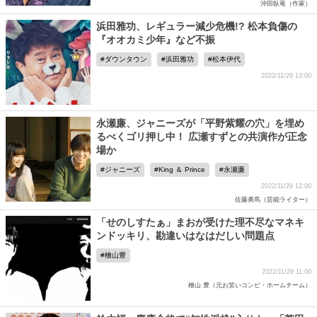
沖田臥竜（作家）
浜田雅功、レギュラー減少危機!? 松本負傷の
『オオカミ少年』など不振
ダウンタウン
浜田雅功
松本伊代
2022/11/29 13:00
永瀬廉、ジャニーズが「平野紫耀の穴」を埋め
るべくゴリ押し中！ 広瀬すずとの共演作が正念
場か
ジャニーズ
King ＆ Prince
永瀬廉
2022/11/29 12:00
佐藤勇馬（芸能ライター）
「せのしすたぁ」まおが受けた理不尽なマネキ
ンドッキリ、勘違いはなはだしい問題点
檜山豊
2022/11/29 11:00
檜山 豊（元お笑いコンビ・ホームチーム）