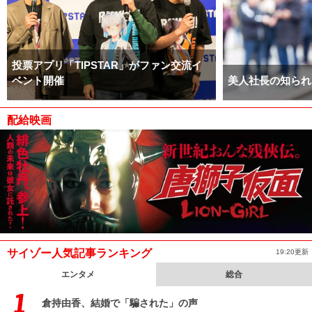
投票アプリ「TIPSTAR」がファン交流イ
ベント開催
美人社長の知られ
配給映画
サイゾー人気記事ランキング
19:20更新
エンタメ
総合
倉持由香、結婚で「騙された」の声