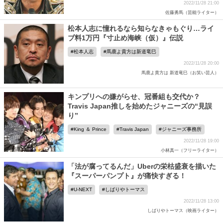
2022/11/28 21:00
佐藤勇馬（芸能ライター）
松本人志に憧れるなら知らなきゃもぐり…ライ
ブ料1万円『寸止め海峡（仮）』伝説
松本人志
馬鹿よ貴方は新道竜巳
2022/11/28 20:00
馬鹿よ貴方は 新道竜巳（お笑い芸人）
キンプリへの嫌がらせ、冠番組も交代か？
Travis Japan推しを始めたジャニーズの“見誤
り”
King ＆ Prince
Travis Japan
ジャニーズ事務所
2022/11/28 19:00
小林真一（フリーライター）
「法が腐ってるんだ」Uberの栄枯盛衰を描いた
『スーパーパンプト』が痛快すぎる！
U-NEXT
しばりやトーマス
2022/11/28 13:00
しばりやトーマス（映画ライター）