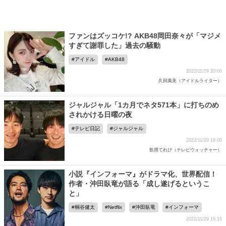
ファンはズッコケ!? AKB48岡田奈々が「マジメ
すぎて謝罪した」過去の騒動
アイドル
AKB48
2022/11/29 20:00
久田萬美（アイドルライター）
ジャルジャル「1カ月でネタ571本」に打ちのめ
されかける日曜の夜
テレビ日記
ジャルジャル
2022/11/29 19:00
飲用てれび（テレビウォッチャー）
小説『インフォーマ』がドラマ化、世界配信！
作者・沖田臥竜が語る「成し遂げるというこ
と」
桐谷健太
Netflix
沖田臥竜
インフォーマ
2022/11/29 16:15