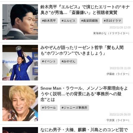
鈴木亮平『エルピス』で演じたエリートの“キナ
臭さ”が秀逸…「斎藤嫌い」と視聴者賞賛
鈴木亮平
エルピス
眞栄田郷敦
月10ドラマ
2022/11/28 12:00
東海林かな（ドラマライター）
みやぞんが語ったリーゼント哲学「髪も人間
も“ホワンホワン”でいきましょう」
イベント
みやぞん
2022/11/28 11:00
伊藤綾（ライター）
Snow Man・ラウール、メンノン卒業理由をよ
うやく説明…その背景にある“事務所への疑
念”とは
ラウール
ジャニーズ事務所
2022/11/28 09:00
宇原翼（ライター）
なにわ男子・大橋、麒麟・川島とのコンビ芸で