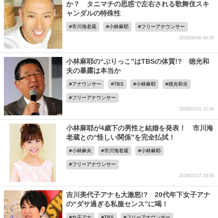
か？ タニマチの思惑で左右される歌舞伎スキ
ャンダルの特殊性
市川海老蔵
小林麻耶
フリーアナウンサー
2018/08/06 08:00
小林麻耶の“ぶりっこ”はTBSの体質!? 徳光和
夫の暴露は本当か
アナウンサー
TBS
小林麻耶
徳光和夫
フリーアナウンサー
2018/07/31 10:00
小林麻耶が4歳下の男性と結婚を発表！ 市川海
老蔵との“怪しい関係”を完全払拭！
小林麻央
市川海老蔵
小林麻耶
フリーアナウンサー
2018/07/27 19:00
吉川美代子アナも大激怒!? 20代年下女子アナ
の“ダサ過ぎる私服センス”に喝！
女子アナ
TBS
フリーアナウンサー