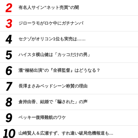
有名人サイン“ネット売買”の闇
ジローラモがロケ中にガチナンパ
セクゾがオリコン1位も実売は……
ハイスタ横山健は「カッコだけの男」
瀧“極秘出演”の『全裸監督』はどうなる？
長澤まさみベッドシーン称賛の理由
倉持由香、結婚で「騙された」の声
ベッキー復帰難航のワケ
山崎賢人＆広瀬すず、すれ違い破局危機報道も…