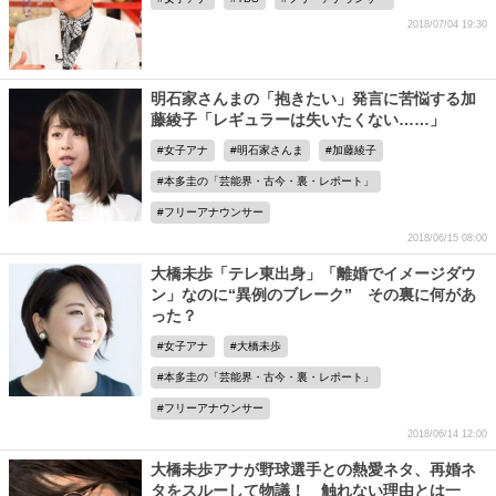
2018/07/04 19:30
明石家さんまの「抱きたい」発言に苦悩する加
藤綾子「レギュラーは失いたくない……」
女子アナ
明石家さんま
加藤綾子
本多圭の「芸能界・古今・裏・レポート」
フリーアナウンサー
2018/06/15 08:00
大橋未歩「テレ東出身」「離婚でイメージダウ
ン」なのに“異例のブレーク” その裏に何があ
った？
女子アナ
大橋未歩
本多圭の「芸能界・古今・裏・レポート」
フリーアナウンサー
2018/06/14 12:00
大橋未歩アナが野球選手との熱愛ネタ、再婚ネ
タをスルーして物議！ 触れない理由とは一