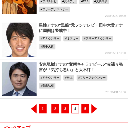
フジテレビ
女子アナ
TBS
大橋未歩
フリーアナウンサー
2018/05/20 08:00
男性アナの“黒船”元フジテレビ・田中大貴アナ
に周囲は警戒中！
アナウンサー
オスカー
フリーアナウンサー
田中大貴
2018/05/14 16:00
安東弘樹アナの“変態キャラアピール”赤裸々発
言が「気持ち悪い」と大不評！
アナウンサー
炎上
フリーアナウンサー
安東弘樹
2018/04/11 16:30
1
...
2
3
4
5
ピックアップ