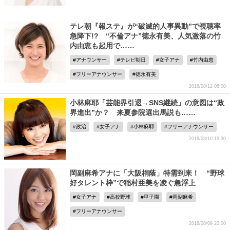
テレ朝『報ステ』が“破滅的人事異動”で視聴率
急降下!? “不倫アナ”徳永有美、人気激落の竹
内由恵も起用で……
アナウンサー
テレビ朝日
女子アナ
竹内由恵
フリーアナウンサー
徳永有美
2018/08/12 06:00
小林麻耶「芸能界引退→SNS継続」の意図は“政
界進出”か？ 来夏参院選出馬説も……
政治
女子アナ
小林麻耶
フリーアナウンサー
2018/08/10 19:30
岡副麻希アナに「大阪桐蔭」特需到来！ “野球
好タレント枠”で稲村亜美を凌ぐ急浮上
女子アナ
高校野球
甲子園
岡副麻希
フリーアナウンサー
2018/08/09 20:00