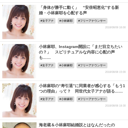
「身体が勝手に動く」 “安倍昭恵化”する新
婚・小林麻耶を心配する声
女子アナ
小林麻耶
フリーアナウンサー
2018/08/09 16:00
小林麻耶、Instagram開設に「まだ目立ちたい
の？」 スピリチュアルな内容に心配の声
も……
女子アナ
小林麻耶
フリーアナウンサー
2018/08/08 15:00
小林麻耶の“寿引退”に同業者が感心する「もう1
つの理由」って？ 同世代女子アナが語る……
女子アナ
小林麻耶
フリーアナウンサー
2018/08/06 19:30
海老蔵＆小林麻耶結婚説とはなんだったの