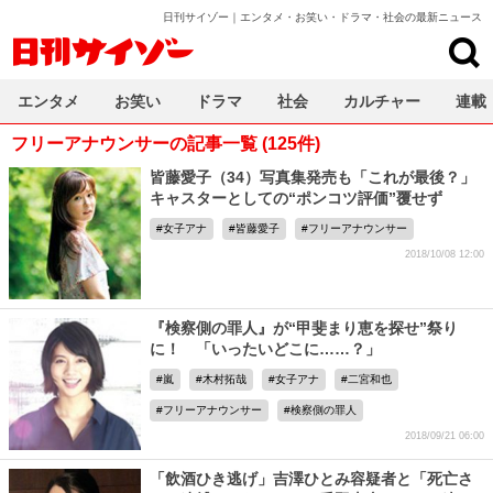
日刊サイゾー｜エンタメ・お笑い・ドラマ・社会の最新ニュース
日刊サイゾー
エンタメ
お笑い
ドラマ
社会
カルチャー
連載
フリーアナウンサーの記事一覧 (125件)
皆藤愛子（34）写真集発売も「これが最後？」
キャスターとしての“ポンコツ評価”覆せず
女子アナ
皆藤愛子
フリーアナウンサー
2018/10/08 12:00
『検察側の罪人』が“甲斐まり恵を探せ”祭り
に！ 「いったいどこに……？」
嵐
木村拓哉
女子アナ
二宮和也
フリーアナウンサー
検察側の罪人
2018/09/21 06:00
「飲酒ひき逃げ」吉澤ひとみ容疑者と「死亡さ