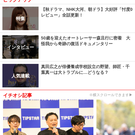
【秋ドラマ、NHK大河、朝ドラ】大好評「忖度0
レビュー」全話更新！
特集
50歳を迎えたオートレーサー森且行に密着 大
怪我から奇跡の復活ドキュメンタリー
インタビュー
真田広之が俳優養成学校設立の野望、師匠・千
葉真一は大トラブルに…どうなる？
人気連載
イチオシ記事
※横スクロールできます▶