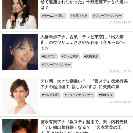
せて逮捕されなかった」千野志麻アナとの違い
は？
モーニング娘。
吉澤ひとみ
フリーアナウンサー
2018/09/13 10:00
大橋未歩アナ、古巣・テレビ東京に「出入禁
止」のウワサ……ささやかれる“1年ルール”っ
て!?
女子アナ
テレビ東京
大橋未歩
フリーアナウンサー
2018/09/11 17:00
テレ朝、大きな勘違い？ 『報ステ』徳永有美
アナの起用理由“親しみやすさ”に失笑の嵐
テレビ朝日
フリーアナウンサー
徳永有美
2018/09/08 10:00
徳永有美アナ『報ステ』起用で、夫・内村光良
「テレ朝出禁解除」なる？ “久本雅美の圧