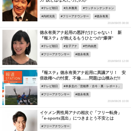
力”説とはなんだったのか
テレビ朝日
久本雅美
ウッチャンナンチャン
内村光良
フリーアナウンサー
徳永有美
2018/09/05 08:00
徳永有美アナ起用の悪評だけじゃない！ 新
『報ステ』が抱えるもうひとつの“爆弾”
テレビ朝日
女子アナ
竹内由恵
フリーアナウンサー
徳永有美
2018/09/03 12:00
『報ステ』徳永有美アナ起用に異議アリ！ 安
倍政権への忖度、不倫……問題は山積みだ!!
テレビ朝日
本多圭の「芸能界・古今・裏・レポート」
フリーアナウンサー
徳永有美
2018/08/26 10:00
イケメン男性局アナの相次ぐ「フリー転身」
「e-sports流出」につきまとう不安とは
フリーアナウンサー