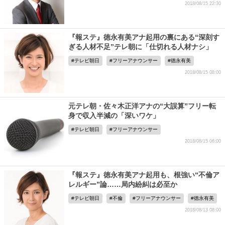
2018/08/15 22:30
『報ステ』徳永有美アナ起用の裏にある“深刻す
ぎる人材不足”テレ朝に「仕切れる人材ナシ」
テレビ朝日
フリーアナウンサー
徳永有美
2018/08/15 08:00
元テレ朝・佐々木正洋アナの“大誤算”フリー転
身で収入半減の「深いワケ」
テレビ朝日
フリーアナウンサー
2018/08/15 06:00
『報ステ』徳永有美アナ起用も、根強い“不倫ア
レルギー”論……局内紛糾は必至か
テレビ朝日
不倫
フリーアナウンサー
徳永有美
2018/08/13 08:00