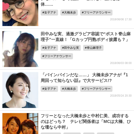
体……
女子アナ
大橋未歩
フリーアナウンサー
2018/06/06 17:30
田中みな実、過激グラビア容認で“ポスト脊山麻
理子”一直線！「Gカップ円熟ボディ披露も？」
女子アナ
田中みな実
脊山麻理子
フリーアナウンサー
2018/06/03 08:00
「バインバインだな……」 大橋未歩アナが『1
周回って知らない話』で大サービス!?
女子アナ
大橋未歩
フリーアナウンサー
2018/05/24 20:30
フリーとなった大橋未歩と中村仁美、成功する
のはどっち？ テレビ関係者は「MCは大橋、ひ
な壇なら中村」