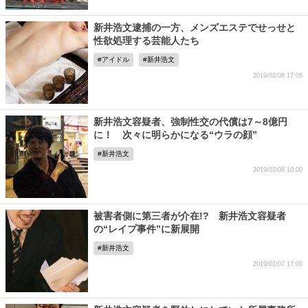
新井浩文逮捕の一方、メンズエステでせっせと
性欲処理する芸能人たち
アイドル
新井浩文
2019/02/08 17:05
新井浩文容疑者、強制性交の代償は7～8億円
に！ 次々に明らかになる“ウラの顔”
新井浩文
2019/02/08 10:00
被害者側に第三者が介在!? 新井浩文容疑者
の“レイプ事件”に新展開
新井浩文
2019/02/07 17:00