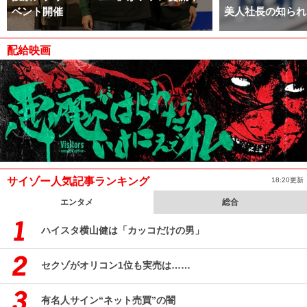
ベント開催
美人社長の知られ
配給映画
サイゾー人気記事ランキング
18:20更新
エンタメ
総合
ハイスタ横山健は「カッコだけの男」
セクゾがオリコン1位も実売は……
有名人サイン“ネット売買”の闇