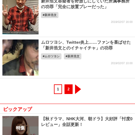
新井浩文容疑者を野放しにしていた所属事務所
の功罪「完全に放置プレーだった」
新井浩文
2019/02/07 16:00
ムロツヨシ、Twitter炎上……ファンを喜ばせた
「新井浩文とのイチャイチャ」の功罪
ムロツヨシ
新井浩文
2019/02/07 10:00
1
2
ピックアップ
【秋ドラマ、NHK大河、朝ドラ】大好評「忖度0
レビュー」全話更新！
特集