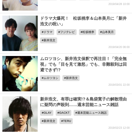
2019/04/28 10:00
ドラマ大爆死！ 松坂桃李＆山本美月に「新井
浩文の呪い」
ドラマ
フジテレビ
松坂桃李
山本美月
新井浩文
2019/04/20 06:00
ムロツヨシ、新井浩文保釈で再注目！「完全無
視」でも「目を見て激怒」でも、非難殺到は回
避できず!?
ムロツヨシ
新井浩文
2019/03/01 22:00
新井浩文、有罪は確実!?＆島袋寛子の解散理由
に疑問の声殺到……週末芸能ニュース雑話
GLAY
GACKT
週末芸能ニュース雑話
新井浩文
TERU
2019/02/23 12:00