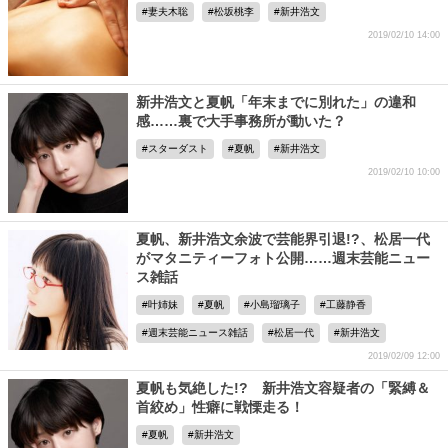
妻夫木聡
松坂桃李
新井浩文
2019/02/10 14:00
新井浩文と夏帆「年末までに別れた」の違和
感……裏で大手事務所が動いた？
スターダスト
夏帆
新井浩文
2019/02/10 10:00
夏帆、新井浩文余波で芸能界引退!?、松居一代
がマタニティーフォト公開……週末芸能ニュー
ス雑話
叶姉妹
夏帆
小島瑠璃子
工藤静香
週末芸能ニュース雑話
松居一代
新井浩文
2019/02/09 12:00
夏帆も気絶した!? 新井浩文容疑者の「緊縛＆
首絞め」性癖に戦慄走る！
夏帆
新井浩文