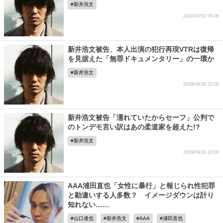
新井浩文
2019/10/02 06:00
新井浩文被告、本人出演の犯行再現VTRは復帰
を見据えた「無罪ドキュメンタリー」の一環か
新井浩文
2019/09/28 22:00
新井浩文被告「濡れていたからセーフ」公判で
のトンデモ言い訳はあの柔道家を超えた!?
新井浩文
2019/09/10 10:00
AAA浦田直也「女性に暴行」と報じられ性犯罪
と勘違いする人多数？ イメージダウンは計り
知れない……
山口達也
新井浩文
AAA
浦田直也