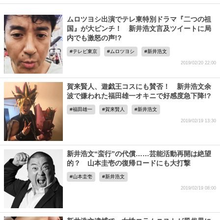
ムロツヨシ出演でテレ東特別ドラマ『二つの祖
国』が大ピンチ！ 新井浩文言及ツイートに局
内でも激怒の声!?
テレビ東京
ムロツヨシ
新井浩文
2019/02/20 22:00
賀来賢人、遊戯王コスにも賛否！ 新井浩文余
波で嫌われた福田雄一オキニで好感度急下降!?
福田雄一
賀来賢人
新井浩文
2019/02/19 13:30
新井浩文“蛮行”の代償……芸能活動再開は絶望
的？ 山本圭壱の復帰ロードにも大打撃
山本圭壱
新井浩文
2019/02/19 08:00