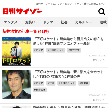
日刊サイゾー｜エンタメ・お笑い・ドラマ・社会の最新ニュース
日刊サイゾー
エンタメ
お笑い
ドラマ
社会
カルチャー
連載
新井浩文の記事一覧 (41件)
『下町ロケット』総集編から新井浩文の存在を
消した“神業”編集マンにオファー殺到
ドラマ
下町ロケット
新井浩文
2020/04/16 10:30
日刊サイゾー
『下町ロケット』総集編、新井浩文を全カット
したTBSの“技術力”に称賛の声
ドラマ
TBS
下町ロケット
阿部寛
新井浩文
2020/04/07 10:00
日刊サイゾー
逆転無罪を狙う!? 新井浩文被告、即日控訴も今