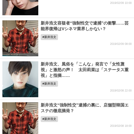
2019/02/09 10:00
新井浩文容疑者“強制性交で逮捕”の衝撃……芸
能界復帰はVシネマ業界しかない？
新井浩文
2019/02/09 08:00
新井浩文、風俗を「こんな」発言で「女性蔑
視」と激怒の声！ 太田莉菜は「ステータス重
視」と指摘……
新井浩文
2019/02/08 22:00
新井浩文“強制性交”逮捕の裏に、店舗型韓国エ
ステの徹底摘発？
新井浩文
2019/02/08 18:00