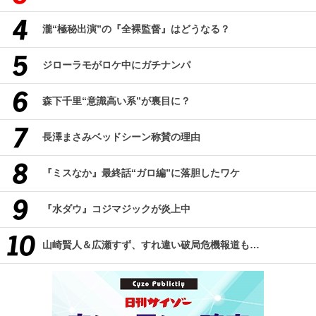
瀧“極秘出演”の『全裸監督』はどうなる？
ジローラモがロケ中にガチナンパ
森下千里“意識高い系”が裏目に？
長澤まさみベッドシーン称賛の理由
『ミスなか』最終話“ガロ編”に落胆したワケ
『水ダウ』コジマジックが炎上中
山崎賢人＆広瀬すず、すれ違い破局危機報道も…