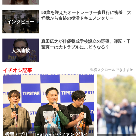
50歳を迎えたオートレーサー森且行に密着 大
怪我から奇跡の復活ドキュメンタリー
インタビュー
真田広之が俳優養成学校設立の野望、師匠・千
葉真一は大トラブルに…どうなる？
人気連載
イチオシ記事
※横スクロールできます▶
投票アプリ「TIPSTAR」がファン交流イ