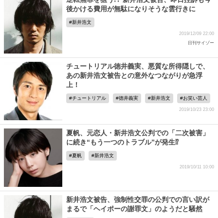
後かける費用が無駄になりそうな雲行きに
新井浩文
2019/12/09 22:00
日刊サイゾー
チュートリアル徳井義実、悪質な所得隠しで、
あの新井浩文被告との意外なつながりが急浮
上！
チュートリアル
徳井義実
新井浩文
お笑い芸人
2019/10/23 23:00
夏帆、元恋人・新井浩文公判での「二次被害」
に続き“もう一つのトラブル”が発生⁉
夏帆
新井浩文
2019/10/11 10:00
新井浩文被告、強制性交罪の公判での言い訳が
まるで「ヘイポーの謝罪文」のようだと騒然