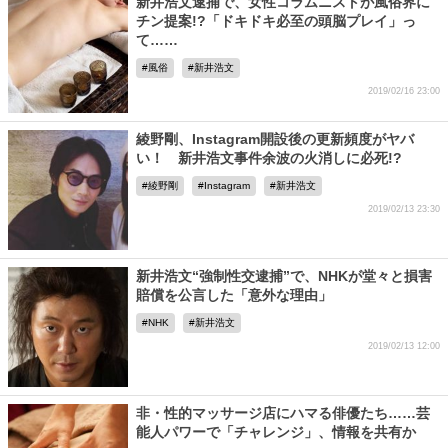
新井浩文逮捕で、女性コラムニストが風俗界に
チン提案!?「ドキドキ必至の頭脳プレイ」っ
て……
風俗
新井浩文
2019/02/16 23:00
綾野剛、Instagram開設後の更新頻度がヤバ
い！ 新井浩文事件余波の火消しに必死!?
綾野剛
Instagram
新井浩文
2019/02/13 23:30
新井浩文“強制性交逮捕”で、NHKが堂々と損害
賠償を公言した「意外な理由」
NHK
新井浩文
2019/02/13 12:00
非・性的マッサージ店にハマる俳優たち……芸
能人パワーで「チャレンジ」、情報を共有か