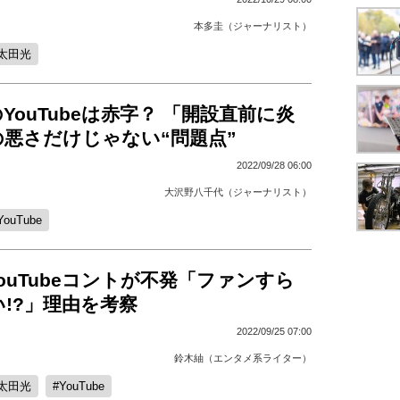
本多圭（ジャーナリスト）
太田光
YouTubeは赤字？ 「開設直前に炎
悪さだけじゃない“問題点”
2022/09/28 06:00
大沢野八千代（ジャーナリスト）
YouTube
ouTubeコントが不発「ファンすら
!?」理由を考察
2022/09/25 07:00
鈴木紬（エンタメ系ライター）
太田光
YouTube