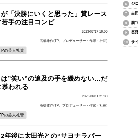
ジ
田が「決勝にいくと思った」賞レース
吉
す若手の注目コンビ
瀧
2023/07/17 19:00
長
高橋雄作(TP、プロデューサー・作家・社長)
サ
TPの芸人礼賛
田は”笑い”の追及の手を緩めない…だ
に慕われる
2023/06/11 21:00
高橋雄作(TP、プロデューサー・作家・社長)
TPの芸人礼賛
、2年後に太田光との“サヨナラパー