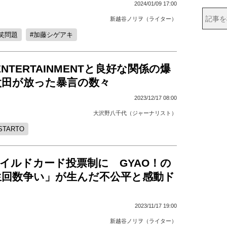
2024/01/09 17:00
新越谷ノリヲ（ライター）
笑問題
加藤シゲアキ
 ENTERTAINMENTと良好な関係の爆
太田が放った暴言の数々
2023/12/17 08:00
大沢野八千代（ジャーナリスト）
STARTO
ワイルドカード投票制に GYAO！の
生回数争い」が生んだ不公平と感動ド
2023/11/17 19:00
新越谷ノリヲ（ライター）