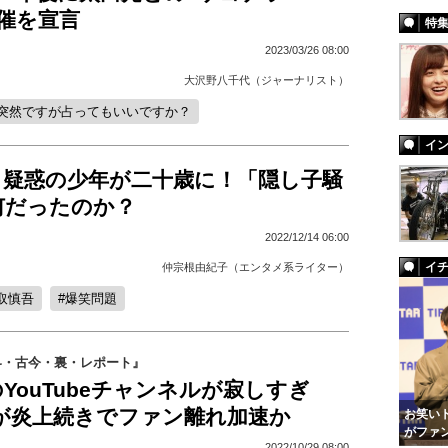
催を宣言
特
2023/03/26 08:00
大沢野八千代（ジャーナリスト）
突然ですが占ってもいいですか？
イ
、疑惑の少年が二十歳に！「隠し子騒
何だったのか？
2022/12/14 06:00
イ
仲宗根由紀子（エンタメ系ライター）
取慎吾
爆笑問題
界・古今・裏・レポート』
YouTubeチャンネルが寂しすぎ
田が炎上続きでファン離れ加速か
お笑いト
がファ
2022/10/29 08:00