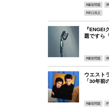
爆笑問題
井口浩之
『ENGE
題ですら
爆笑問題
ウエスト
「30年
爆笑問題