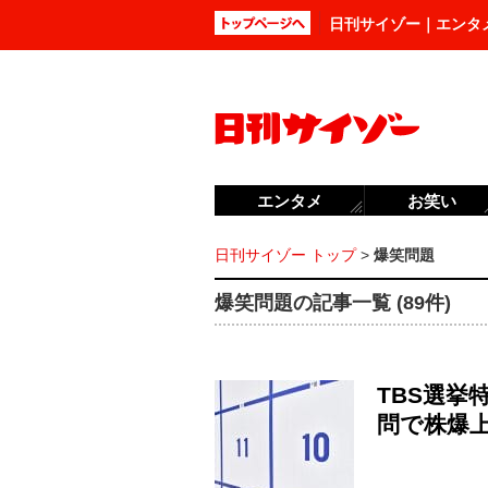
日刊サイゾー｜エンタ
エンタメ
お笑い
日刊サイゾー トップ
>
爆笑問題
爆笑問題の記事一覧 (89件)
TBS選挙
問で株爆