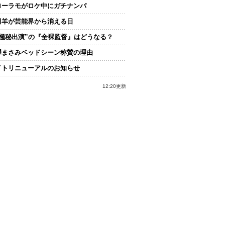
ローラモがロケ中にガチナンパ
田羊が芸能界から消える日
“極秘出演”の『全裸監督』はどうなる？
澤まさみベッドシーン称賛の理由
イトリニューアルのお知らせ
12:20更新