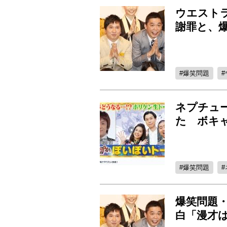
ウエスト
謝罪と、爆
爆笑問題
ネプチュ
た ボキ
爆笑問題
爆笑問題・
白「漫才