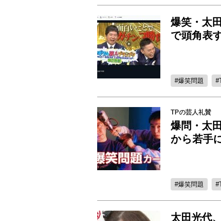
爆笑・太
で頭角表
爆笑問題
TPの芸人礼賛
爆問・太
から若手
爆笑問題
太田光代