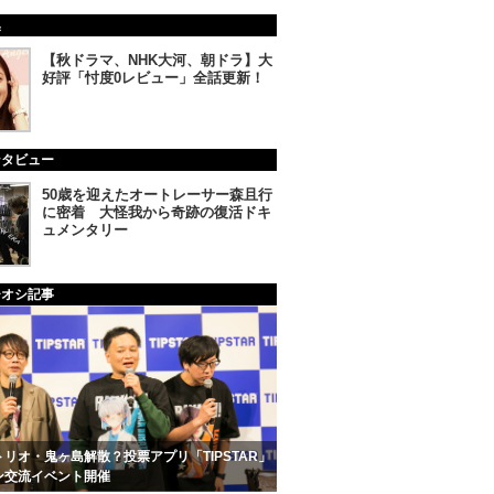
集
【秋ドラマ、NHK大河、朝ドラ】大
好評「忖度0レビュー」全話更新！
ンタビュー
50歳を迎えたオートレーサー森且行
に密着 大怪我から奇跡の復活ドキ
ュメンタリー
チオシ記事
リオ・鬼ヶ島解散？投票アプリ「TIPSTAR」
ン交流イベント開催