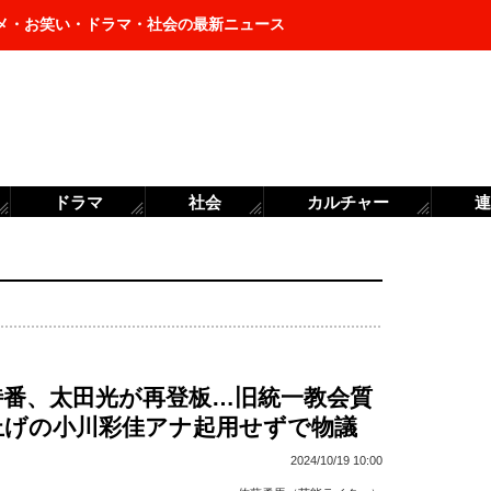
メ・お笑い・ドラマ・社会の最新ニュース
ドラマ
社会
カルチャー
連
特番、太田光が再登板…旧統一教会質
上げの小川彩佳アナ起用せずで物議
2024/10/19 10:00