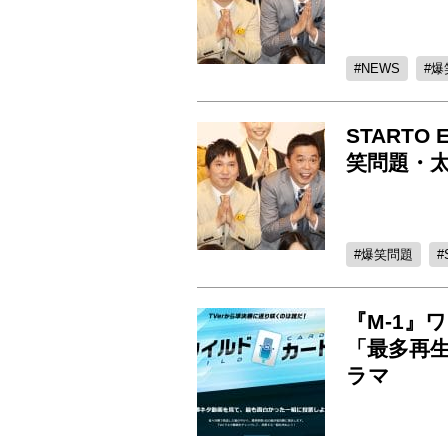
NEWS
爆
STARTO
笑問題・
爆笑問題
『M-1』
「最多再
ラマ