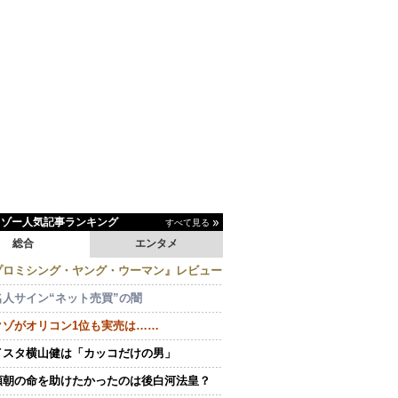
イゾー人気記事ランキング
すべて見る
総合
エンタメ
プロミシング・ヤング・ウーマン』レビュー
名人サイン“ネット売買”の闇
クゾがオリコン1位も実売は……
イスタ横山健は「カッコだけの男」
頼朝の命を助けたかったのは後白河法皇？