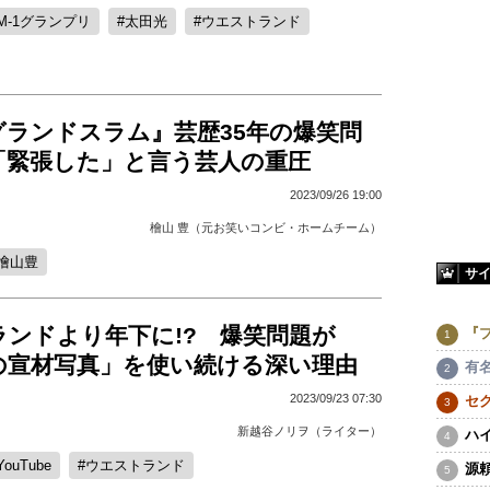
M-1グランプリ
太田光
ウエストランド
Iグランドスラム』芸歴35年の爆笑問
「緊張した」と言う芸人の重圧
2023/09/26 19:00
檜山 豊（元お笑いコンビ・ホームチーム）
檜山豊
サ
ランドより年下に!? 爆笑問題が
『
前の宣材写真」を使い続ける深い理由
有
2023/09/23 07:30
セ
新越谷ノリヲ（ライター）
ハ
YouTube
ウエストランド
源