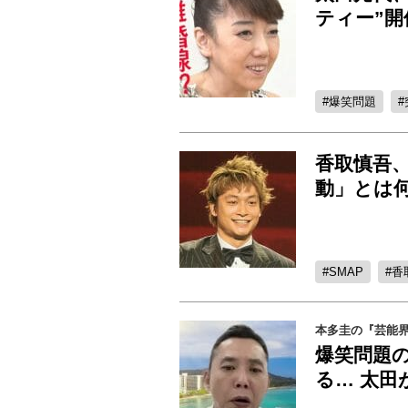
ティー”開
爆笑問題
香取慎吾
動」とは
SMAP
香
本多圭の『芸能
爆笑問題の
る… 太