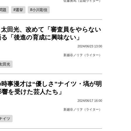
佐藤勇馬（芸能ライター）
問題
選挙
小川彩佳
・太田光、改めて「審査員をやらない
語る「後進の育成に興味ない」
2024/06/23 13:00
新越谷ノリヲ（ライター）
太田光
の時事漫才は“優しさ”ナイツ・塙が明
影響を受けた芸人たち」
2024/06/17 16:00
新越谷ノリヲ（ライター）
ナイツ