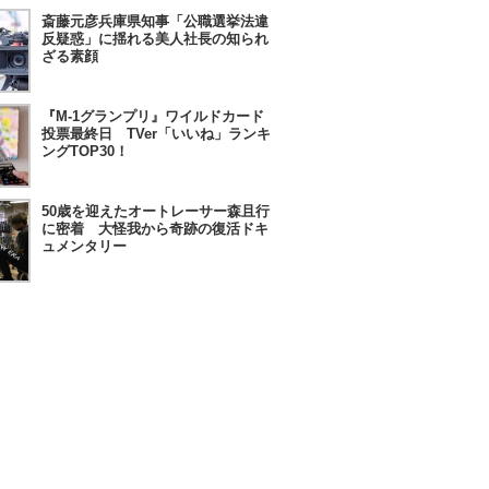
斎藤元彦兵庫県知事「公職選挙法違
反疑惑」に揺れる美人社長の知られ
ざる素顔
『M-1グランプリ』ワイルドカード
投票最終日 TVer「いいね」ランキ
ングTOP30！
50歳を迎えたオートレーサー森且行
に密着 大怪我から奇跡の復活ドキ
ュメンタリー