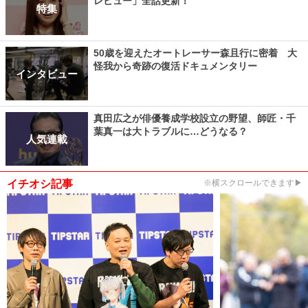
レビュー」全話更新！
特集
50歳を迎えたオートレーサー森且行に密着 大
怪我から奇跡の復活ドキュメンタリー
インタビュー
真田広之が俳優養成学校設立の野望、師匠・千
葉真一は大トラブルに…どうなる？
人気連載
イチオシ記事
※横スクロールできます▶