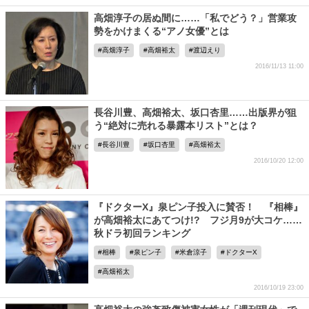
高畑淳子の居ぬ間に……「私でどう？」営業攻
勢をかけまくる“アノ女優”とは
高畑淳子
高畑裕太
渡辺えり
2016/11/13 11:00
長谷川豊、高畑裕太、坂口杏里……出版界が狙
う“絶対に売れる暴露本リスト”とは？
長谷川豊
坂口杏里
高畑裕太
2016/10/20 12:00
『ドクターX』泉ピン子投入に賛否！ 『相棒』
が高畑裕太にあてつけ!? フジ月9が大コケ……
秋ドラ初回ランキング
相棒
泉ピン子
米倉涼子
ドクターX
高畑裕太
2016/10/19 23:00