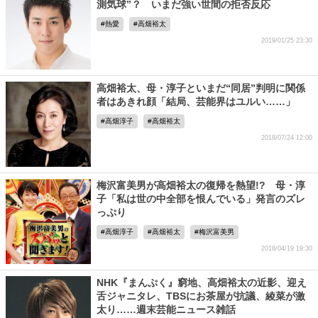
測気球”？ いまだ強い世間の拒否反応
熱愛
高畑裕太
2019/01/25 23:30
高畑裕太、母・淳子といまだ“同居”判明に関係
者はあきれ顔「結局、芸能界はユルい……」
高畑淳子
高畑裕太
2018/07/24 12:00
梅沢富美男が高畑裕太の復帰を熱望!? 母・淳
子「私は世の中全部を恨んでいる」発言のズレ
っぷり
高畑淳子
高畑裕太
梅沢富美男
2018/04/19 19:30
NHK『まんぷく』窮地、高畑裕太の近影、迎え
舌ジャニタレ、TBSにお茶屋が抗議、綾菜が激
太り……週末芸能ニュース雑話