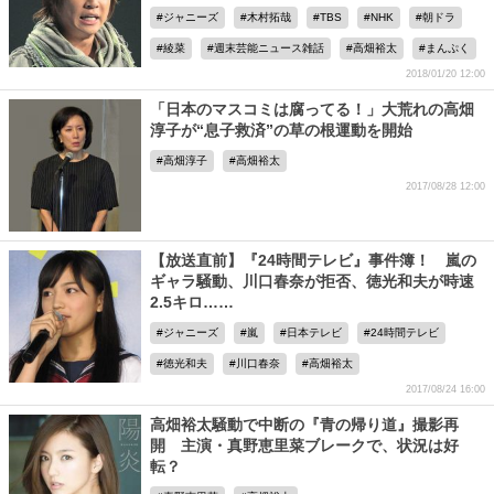
ジャニーズ
木村拓哉
TBS
NHK
朝ドラ
綾菜
週末芸能ニュース雑話
高畑裕太
まんぷく
2018/01/20 12:00
「日本のマスコミは腐ってる！」大荒れの高畑
淳子が“息子救済”の草の根運動を開始
高畑淳子
高畑裕太
2017/08/28 12:00
【放送直前】『24時間テレビ』事件簿！ 嵐の
ギャラ騒動、川口春奈が拒否、徳光和夫が時速
2.5キロ……
ジャニーズ
嵐
日本テレビ
24時間テレビ
徳光和夫
川口春奈
高畑裕太
2017/08/24 16:00
高畑裕太騒動で中断の『青の帰り道』撮影再
開 主演・真野恵里菜ブレークで、状況は好
転？