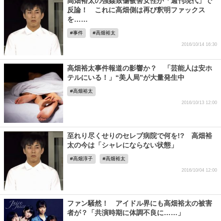
高畑裕太の強姦致傷被害女性が「週刊現代」で
反論！ これに高畑側は再び釈明ファックス
を……
事件
高畑裕太
2016/10/14 16:30
高畑裕太事件報道の影響か？ 「芸能人は安ホ
テルにいる！」“美人局”が大量発生中
高畑裕太
2016/10/13 12:00
至れり尽くせりのセレブ病院で何を!? 高畑裕
太の今は「シャレにならない状態」
高畑淳子
高畑裕太
2016/10/04 12:00
ファン騒然！ アイドル界にも高畑裕太の被害
者が？「共演時期に体調不良に……」