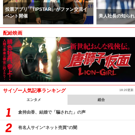
投票アプリ「TIPSTAR」がファン交流イ
ベント開催
美人社長の知られ
配給映画
サイゾー人気記事ランキング
18:20更新
エンタメ
総合
倉持由香、結婚で「騙された」の声
有名人サイン“ネット売買”の闇