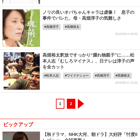
ノリの良いオバちゃんキャラは虚像！ 息子の
事件でバレた、母・高畑淳子の気難しさ
高畑淳子
高畑裕太
2016/09/14 08:00
高畑裕太釈放ですっかり“腫れ物親子”に……松
本人志「むしろマイナス」、日テレは淳子の声
を全カット
松本人志
ワイドナショー
高畑淳子
高畑裕太
2016/09/12 23:00
1
2
ピックアップ
【秋ドラマ、NHK大河、朝ドラ】大好評「忖度0