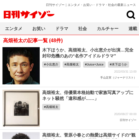
日刊サイゾー｜エンタメ・お笑い・ドラマ・社会の最新ニュース
日刊サイゾー
エンタメ
お笑い
ドラマ
社会
カルチャー
連載
高畑裕太の記事一覧 (48件)
木下ほうか、高畑裕太、小出恵介が出演…完全
封印危機のあの“名作アイドルドラマ”
小出恵介
高畑裕太
Juice=Juice
木下ほうか
2022/03/31 13:00
手山足実（ジャーナリスト）
高畑裕太、俳優業本格始動で家族写真アップに
ネット騒然「違和感が……」
高畑裕太
2020/08/27 00:00
日刊サイゾー
高畑裕太、菅原小春との熱愛は高畑サイドの“観