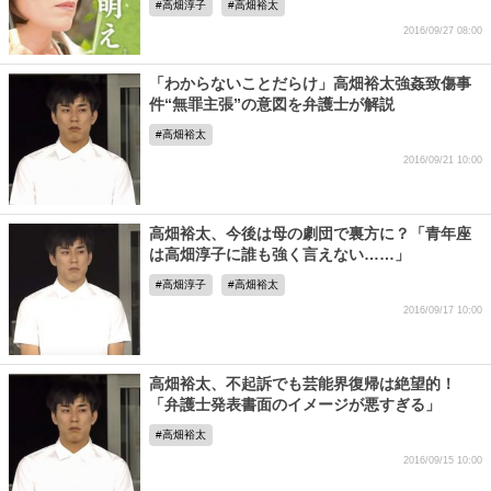
高畑淳子
高畑裕太
2016/09/27 08:00
「わからないことだらけ」高畑裕太強姦致傷事
件“無罪主張”の意図を弁護士が解説
高畑裕太
2016/09/21 10:00
高畑裕太、今後は母の劇団で裏方に？「青年座
は高畑淳子に誰も強く言えない……」
高畑淳子
高畑裕太
2016/09/17 10:00
高畑裕太、不起訴でも芸能界復帰は絶望的！
「弁護士発表書面のイメージが悪すぎる」
高畑裕太
2016/09/15 10:00