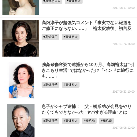
真野恵里菜
高畑裕太
2017/08/17 10:00
高畑淳子が超強気コメント「事実でない報道を
ご修正にならない……」 裕太釈放後、初言及
高畑淳子
高畑裕太
2017/07/24 16:00
強姦致傷容疑で逮捕から10カ月、高畑裕太は“引
きこもり生活”ではなかった!?「インドに旅行に
も……」
高畑淳子
高畑裕太
2017/06/23 10:00
息子がシャブ逮捕！ 父・橋爪功が会見をやり
たくてもできなかった“ヤバすぎる理由”とは
高畑淳子
高畑裕太
橋爪功
橋爪遼
2017/06/08 12:00