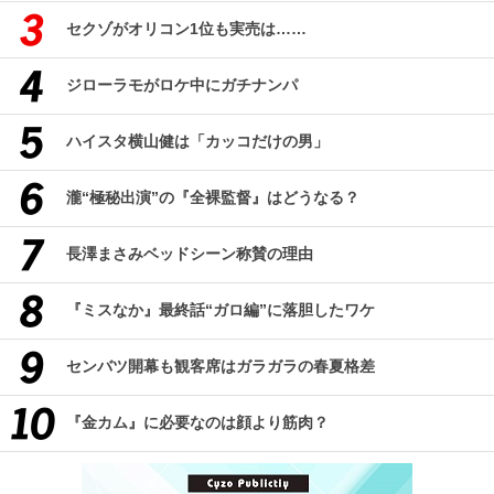
セクゾがオリコン1位も実売は……
ジローラモがロケ中にガチナンパ
ハイスタ横山健は「カッコだけの男」
瀧“極秘出演”の『全裸監督』はどうなる？
長澤まさみベッドシーン称賛の理由
『ミスなか』最終話“ガロ編”に落胆したワケ
センバツ開幕も観客席はガラガラの春夏格差
『金カム』に必要なのは顔より筋肉？