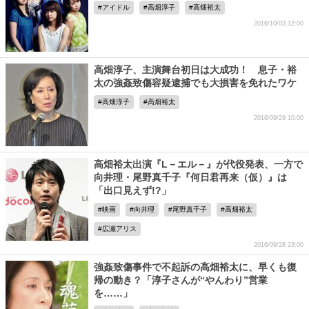
アイドル
高畑淳子
高畑裕太
2016/10/03 12:00
高畑淳子、主演舞台初日は大成功！ 息子・裕
太の強姦致傷容疑逮捕でも大損害を免れたワケ
高畑淳子
高畑裕太
2016/09/29 10:00
高畑裕太出演『L－エル－』が代役発表、一方で
向井理・尾野真千子『何日君再来（仮）』は
「出口見えず!?」
映画
向井理
尾野真千子
高畑裕太
広瀬アリス
2016/09/28 23:00
強姦致傷事件で不起訴の高畑裕太に、早くも復
帰の動き？「淳子さんが“やんわり”営業
を……」