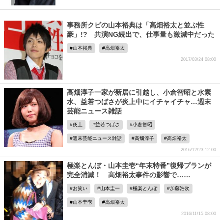
事務所クビの山本裕典は「高畑裕太と並ぶ性
豪」!? 共演NG続出で、仕事量も激減中だった
山本裕典
高畑裕太
2017/03/24 08:00
高畑淳子一家が新居に引越し、小倉智昭と水素
水、益若つばさが炎上中にイチャイチャ…週末
芸能ニュース雑話
炎上
益若つばさ
小倉智昭
週末芸能ニュース雑話
高畑淳子
高畑裕太
2016/12/23 12:00
極楽とんぼ・山本圭壱“年末特番”復帰プランが
完全消滅！ 高畑裕太事件の影響で……
お笑い
山本圭一
極楽とんぼ
加藤浩次
山本圭壱
高畑裕太
2016/11/15 08:00