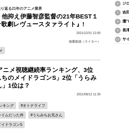
ジ
り返る21年のアニメ業界
吉
他抑え伊藤智彦監督の21年BEST１
瀧
☆歌劇レヴュースタァライト』!
長
2021/12/31 12:00
サ
徳重龍徳（ライター）
メ
夏アニメ視聴継続率ランキング、3位
んちのメイドラゴンS」2位「うらみ
ん」1位は？
2021/08/12 11:30
ンキング
オトナライフ
ライムだった件
うらみちお兄さん
メイドラゴンS