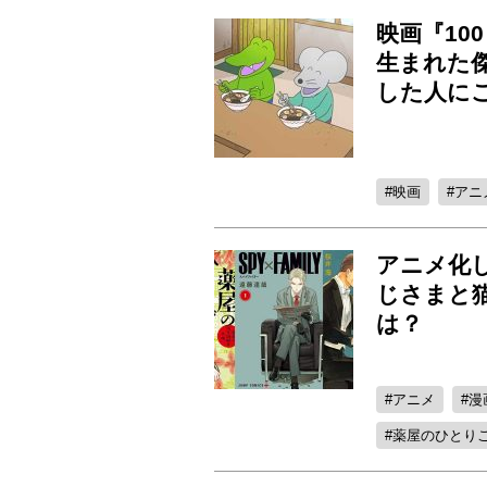
映画『10
生まれた
した人に
映画
アニ
アニメ化
じさまと
は？
アニメ
漫
薬屋のひとり