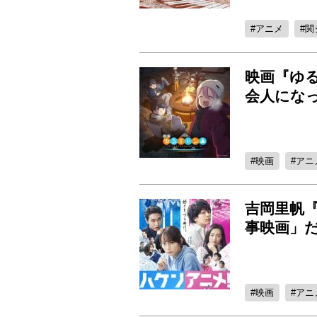
アニメ
関
映画『ゆ
会人にな
映画
アニ
吉岡里帆
事映画」
映画
アニ