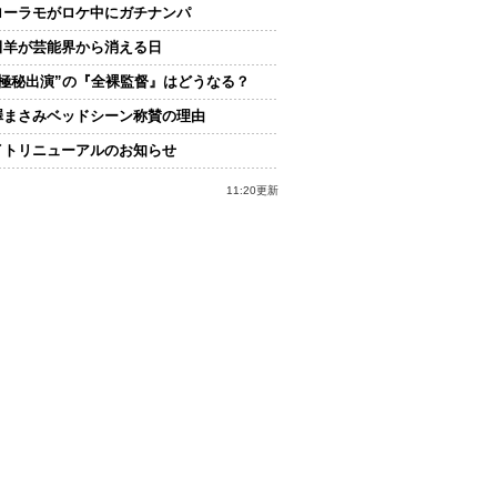
ローラモがロケ中にガチナンパ
田羊が芸能界から消える日
“極秘出演”の『全裸監督』はどうなる？
澤まさみベッドシーン称賛の理由
イトリニューアルのお知らせ
11:20更新