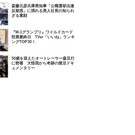
斎藤元彦兵庫県知事「公職選挙法違
反疑惑」に揺れる美人社長の知られ
ざる素顔
『M-1グランプリ』ワイルドカード
投票最終日 TVer「いいね」ランキ
ングTOP30！
50歳を迎えたオートレーサー森且行
に密着 大怪我から奇跡の復活ドキ
ュメンタリー