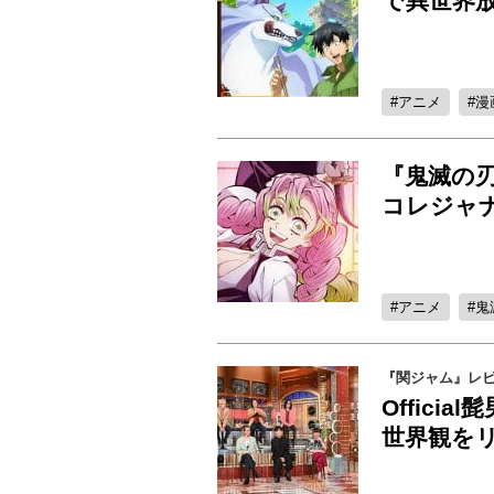
で異世界
アニメ
漫
『鬼滅の
コレジャ
アニメ
鬼
『関ジャム』レ
Offici
世界観を