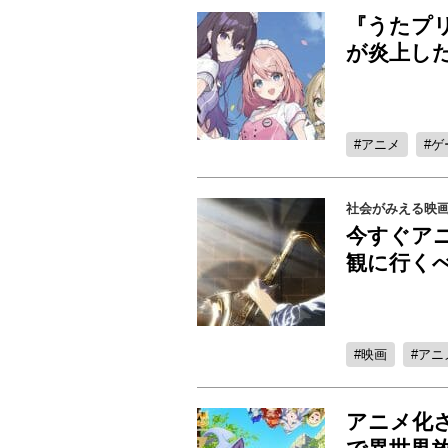
『うたプ
が炎上し
アニメ
ゲ
社会がみえる映画
今すぐアニ
観に行く
映画
アニ
アニメ化