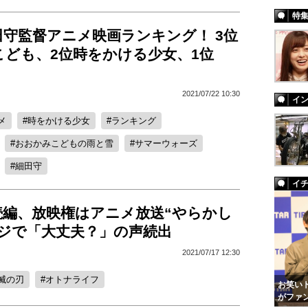
特
守監督アニメ映画ランキング！ 3位
こども、2位時をかける少女、1位
2021/07/22 10:30
イ
メ
時をかける少女
ランキング
おおかみこどもの雨と雪
サマーウォーズ
細田守
イ
続編、放映権はアニメ放送“やらかし
フジで「大丈夫？」の声続出
2021/07/17 12:30
滅の刃
オトナライフ
お笑いト
がファ