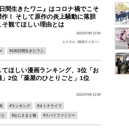
0日間生きたワニ』はコロナ禍でこそ
傑作！ そして原作の炎上騒動に落胆
こそ観てほしい理由とは
2021/07/09 12:00
ヒナタカ（映画ライター）
メ
100日間生きたワニ
してほしい漫画ランキング、3位「お
猫」2位「薬屋のひとりごと」1位
2021/07/06 12:30
画
ランキング
オトナライフ
ごと
おじさまと猫
スパイファミリー