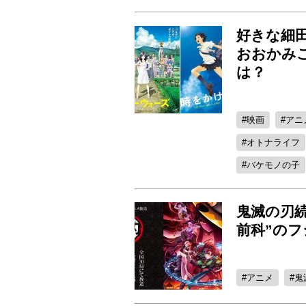
好きな細田
おおかみ
は？
映画
アニ
オトナライフ
バケモノの子
鬼滅の刃
前科”の
アニメ
鬼