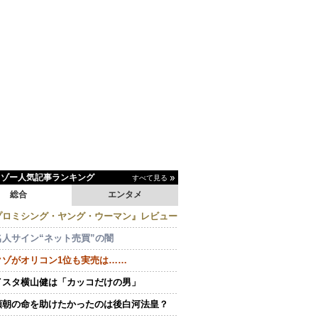
イゾー人気記事ランキング
すべて見る
総合
エンタメ
プロミシング・ヤング・ウーマン』レビュー
名人サイン“ネット売買”の闇
クゾがオリコン1位も実売は……
イスタ横山健は「カッコだけの男」
頼朝の命を助けたかったのは後白河法皇？