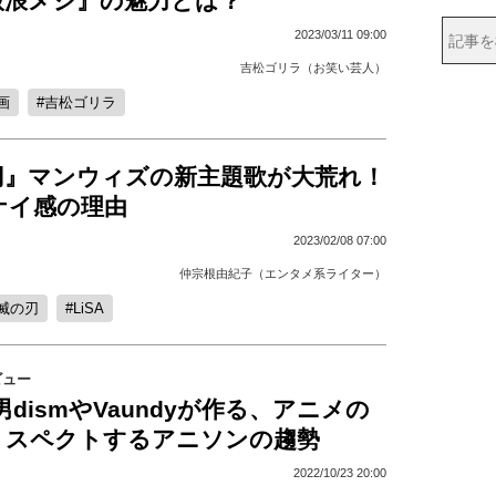
放浪メシ』の魅力とは？
2023/03/11 09:00
吉松ゴリラ（お笑い芸人）
画
吉松ゴリラ
刃』マンウィズの新主題歌が大荒れ！
ナイ感の理由
2023/02/08 07:00
仲宗根由紀子（エンタメ系ライター）
滅の刃
LiSA
ビュー
al髭男dismやVaundyが作る、アニメの
リスペクトするアニソンの趨勢
2022/10/23 20:00