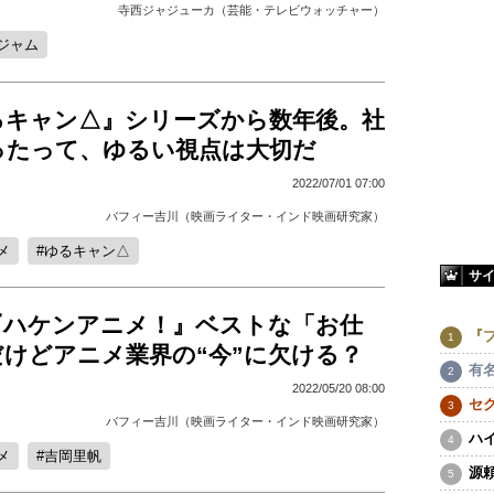
寺西ジャジューカ（芸能・テレビウォッチャー）
ジャム
るキャン△』シリーズから数年後。社
ったって、ゆるい視点は大切だ
2022/07/01 07:00
バフィー吉川（映画ライター・インド映画研究家）
メ
ゆるキャン△
サ
『ハケンアニメ！』ベストな「お仕
『
だけどアニメ業界の“今”に欠ける？
有
2022/05/20 08:00
セ
バフィー吉川（映画ライター・インド映画研究家）
ハ
メ
吉岡里帆
源