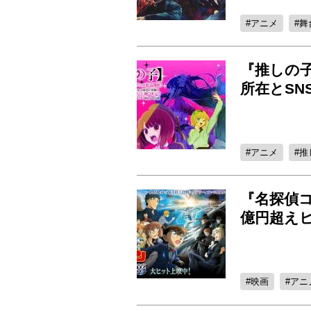
アニメ
舞
『推しの
所在とSN
アニメ
推
『名探偵コ
億円超え
映画
アニ