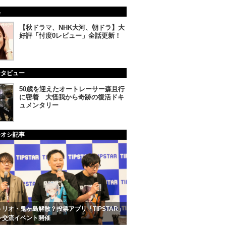
集
【秋ドラマ、NHK大河、朝ドラ】大
好評「忖度0レビュー」全話更新！
ンタビュー
50歳を迎えたオートレーサー森且行
に密着 大怪我から奇跡の復活ドキ
ュメンタリー
チオシ記事
リオ・鬼ヶ島解散？投票アプリ「TIPSTAR」
ン交流イベント開催