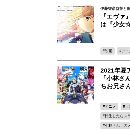
伊藤智彦監督と振
『エヴァ』
は『少女
映画
アニ
2021年
「小林さ
ちお兄さ
アニメ
ラ
転生したらス
小林さんちの