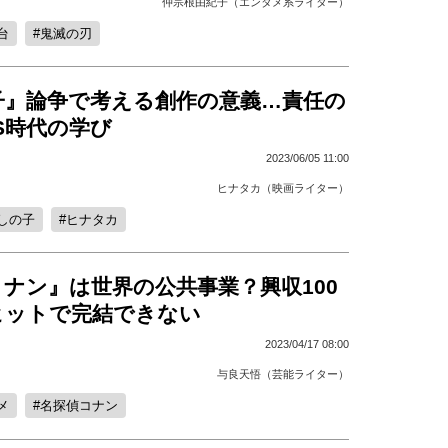
仲宗根由紀子（エンタメ系ライター）
台
鬼滅の刃
子』論争で考える創作の意義…責任の
S時代の学び
2023/06/05 11:00
ヒナタカ（映画ライター）
しの子
ヒナタカ
ナン』は世界の公共事業？興収100
ヒットで完結できない
2023/04/17 08:00
与良天悟（芸能ライター）
メ
名探偵コナン