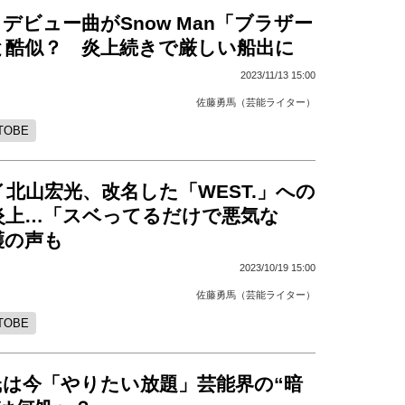
デビュー曲がSnow Man「ブラザー
と酷似？ 炎上続きで厳しい船出に
2023/11/13 15:00
佐藤勇馬（芸能ライター）
TOBE
北山宏光、改名した「WEST.」への
炎上…「スベってるだけで悪気な
護の声も
2023/10/19 15:00
佐藤勇馬（芸能ライター）
TOBE
氏は今「やりたい放題」芸能界の“暗