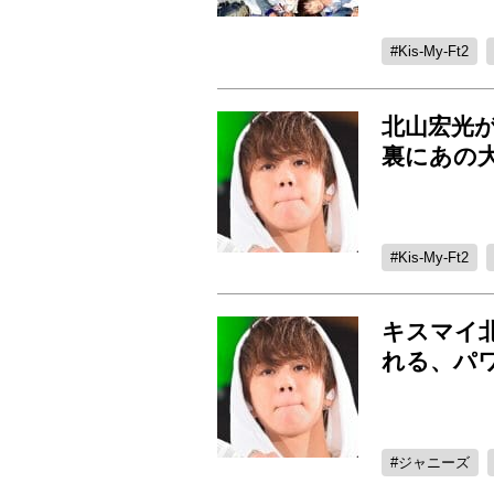
Kis-My-Ft2
北山宏光
裏にあの
Kis-My-Ft2
キスマイ
れる、パ
ジャニーズ