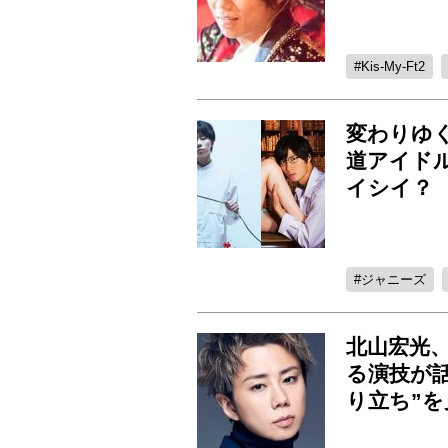
Kis-My-Ft2
変わりゆ
道アイド
イシイ？
ジャニーズ
北山宏光
る演技が話
り立ち”