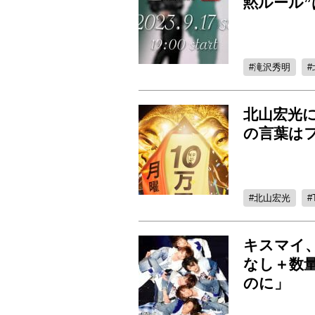
黙ルール”
滝沢秀明
北山宏光
の言葉は
北山宏光
キスマイ
なし＋数
のに」