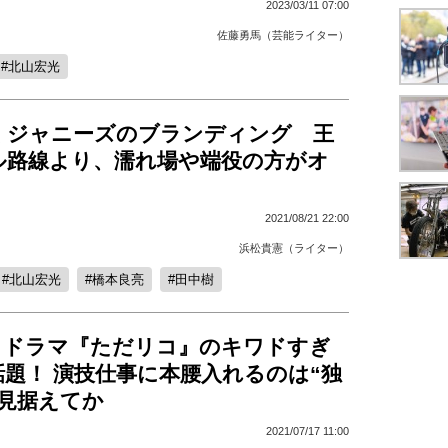
2023/03/11 07:00
佐藤勇馬（芸能ライター）
北山宏光
くジャニーズのブランディング 王
ル路線より、濡れ場や端役の方がオ
2021/08/21 22:00
浜松貴憲（ライター）
北山宏光
橋本良亮
田中樹
、ドラマ『ただリコ』のキワドすぎ
題！ 演技仕事に本腰入れるのは“独
を見据えてか
2021/07/17 11:00