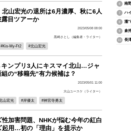
南
・北山宏光の退所は6月濃厚、秋に6人
ハ
披露目ツアーか
瀧
2023/05/08 08:00
倉
黒崎さとし（編集者・ライター）
長
Kis-My-Ft2
北山宏光
らキンプリ3人にキスマイ北山…ジャ
組の“移籍先”有力候補は？
2023/05/01 11:00
大山ユースケ（ライター）
北山宏光
岸優太
神宮寺勇太
ズ性加害問題、NHKが悩む今年の紅白
ズ起用…初の「理由」を提示か