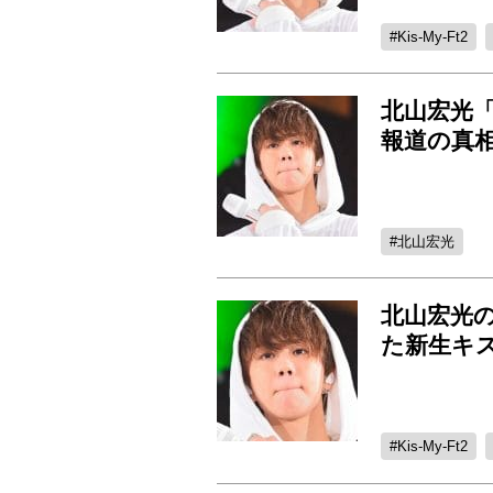
Kis-My-Ft2
北山宏光
報道の真
北山宏光
北山宏光
た新生キス
Kis-My-Ft2