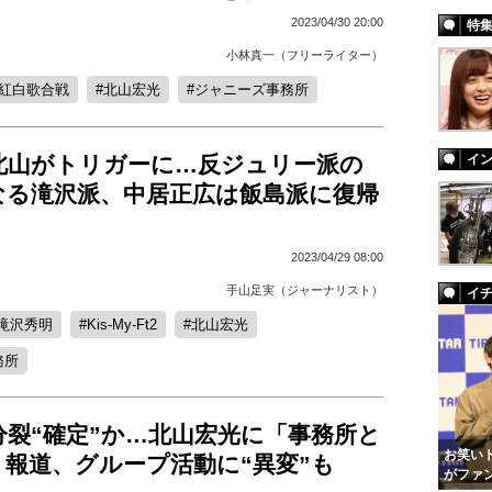
2023/04/30 20:00
特
小林真一（フリーライター）
K紅白歌合戦
北山宏光
ジャニーズ事務所
北山がトリガーに…反ジュリー派の
イ
なる滝沢派、中居正広は飯島派に復帰
2023/04/29 08:00
手山足実（ジャーナリスト）
イ
滝沢秀明
Kis-My-Ft2
北山宏光
務所
分裂“確定”か…北山宏光に「事務所と
お笑いト
報道、グループ活動に“異変”も
がファ