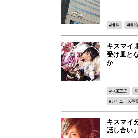
NHK
NH
キスマイ
受け皿と
か
中居正広
ジャニーズ事
キスマイ
話し合い」