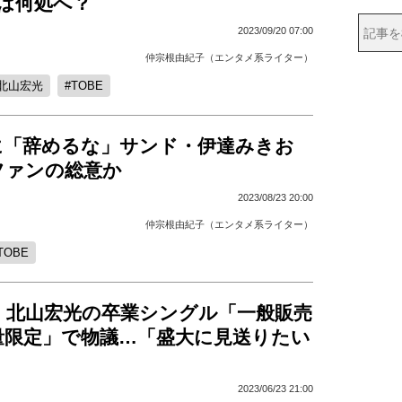
は何処へ？
2023/09/20 07:00
仲宗根由紀子（エンタメ系ライター）
北山宏光
TOBE
に「辞めるな」サンド・伊達みきお
ファンの総意か
2023/08/23 20:00
仲宗根由紀子（エンタメ系ライター）
TOBE
、北山宏光の卒業シングル「一般販売
量限定」で物議…「盛大に見送りたい
2023/06/23 21:00