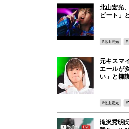
北山宏光、
ビート」
北山宏光
元キスマイ
エールが
い」と擁
北山宏光
滝沢秀明