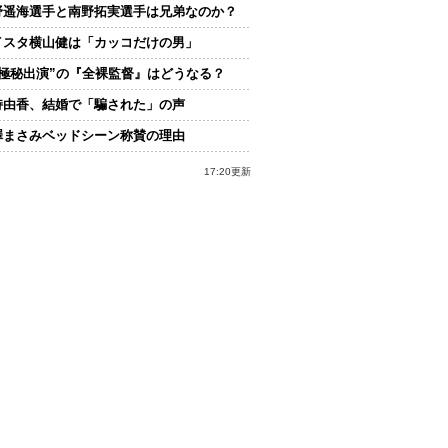
野遥海選手と南野拓実選手は兄弟なのか？
イスタ横山健は「カッコだけの男」
“極秘出演”の『全裸監督』はどうなる？
持由香、結婚で「騙された」の声
澤まさみベッドシーン称賛の理由
17:20更新