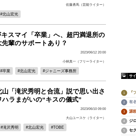
佐藤勇馬（芸能ライター）
北山宏光
がキスマイ「卒業」へ、超円満退所の
大先輩のサポートあり？
2023/06/12 20:00
小林真一（フリーライター）
卒業
北山宏光
ジャニーズ事務所
サ
北山「滝沢秀明と合流」説で思い出さ
『
ワハラまがいの“キスの儀式”
有
2023/06/10 09:00
源
大山ユースケ（ライター）
ジ
滝沢秀明
北山宏光
TOBE
セ