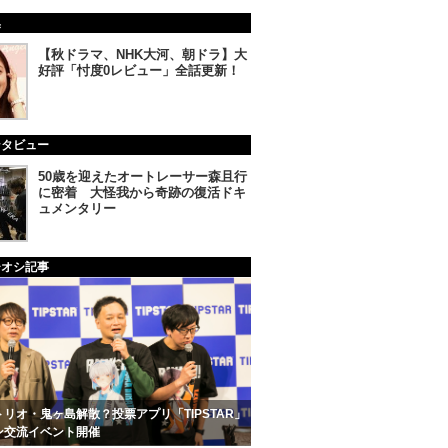
集
【秋ドラマ、NHK大河、朝ドラ】大
好評「忖度0レビュー」全話更新！
ンタビュー
50歳を迎えたオートレーサー森且行
に密着 大怪我から奇跡の復活ドキ
ュメンタリー
チオシ記事
リオ・鬼ヶ島解散？投票アプリ「TIPSTAR」
ン交流イベント開催