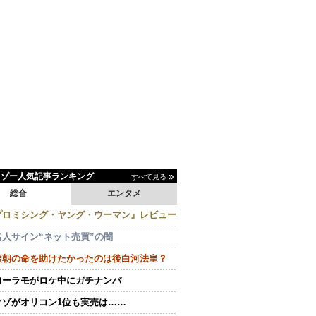
イゾー人気記事ランキング
すべて見る
総合
エンタメ
プロミシング・ヤング・ウーマン』レビュー
名人サイン“ネット売買”の闇
頼朝の命を助けたかったのは後白河法皇？
ローラモがロケ中にガチナンパ
クゾがオリコン1位も実売は……