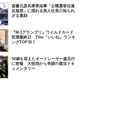
斎藤元彦兵庫県知事「公職選挙法違
反疑惑」に揺れる美人社長の知られ
ざる素顔
『M-1グランプリ』ワイルドカード
投票最終日 TVer「いいね」ランキ
ングTOP30！
50歳を迎えたオートレーサー森且行
に密着 大怪我から奇跡の復活ドキ
ュメンタリー