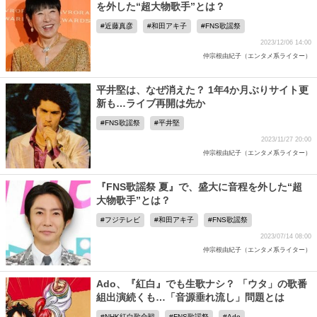
を外した“超大物歌手”とは？
近藤真彦
和田アキ子
FNS歌謡祭
2023/12/06 14:00
仲宗根由紀子（エンタメ系ライター）
平井堅は、なぜ消えた？ 1年4か月ぶりサイト更
新も…ライブ再開は先か
FNS歌謡祭
平井堅
2023/11/27 20:00
仲宗根由紀子（エンタメ系ライター）
『FNS歌謡祭 夏』で、盛大に音程を外した“超
大物歌手”とは？
フジテレビ
和田アキ子
FNS歌謡祭
2023/07/14 08:00
仲宗根由紀子（エンタメ系ライター）
Ado、『紅白』でも生歌ナシ？ 「ウタ」の歌番
組出演続くも…「音源垂れ流し」問題とは
NHK紅白歌合戦
FNS歌謡祭
Ado