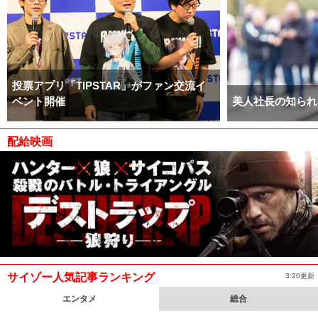
投票アプリ「TIPSTAR」がファン交流イ
ベント開催
美人社長の知られ
配給映画
サイゾー人気記事ランキング
3:20更新
エンタメ
総合