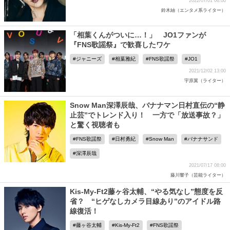
2022/07/01 06:00
鈴木紬（エンタメ系ライター）
「相葉くんがついに…！」 JO1ファンが
『FNS歌謡祭』で歓喜したワケ
ジャニーズ
相葉雅紀
FNS歌謡祭
JO1
2021/12/02 13:00
宇原翼（ライター）
Snow Man深澤辰哉、バナナマン日村直伝の“静
止芸”でトレンド入り！ 一方で「放送事故？」
と驚く視聴者も
FNS歌謡祭
日村勇紀
Snow Man
バナナサンド
深澤辰哉
2021/07/17 08:00
藤川響子（芸能ライター）
Kis-My-Ft2藤ヶ谷太輔、“やる気なし”態度を反
省？ “ヒゲなしカメラ目線あり”のアイドル路
線復活！
藤ヶ谷太輔
Kis-My-Ft2
FNS歌謡祭