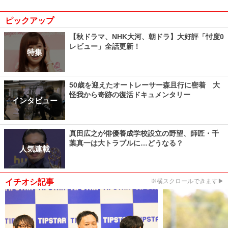
ピックアップ
【秋ドラマ、NHK大河、朝ドラ】大好評「忖度0
レビュー」全話更新！
特集
50歳を迎えたオートレーサー森且行に密着 大
怪我から奇跡の復活ドキュメンタリー
インタビュー
真田広之が俳優養成学校設立の野望、師匠・千
葉真一は大トラブルに…どうなる？
人気連載
イチオシ記事
※横スクロールできます▶