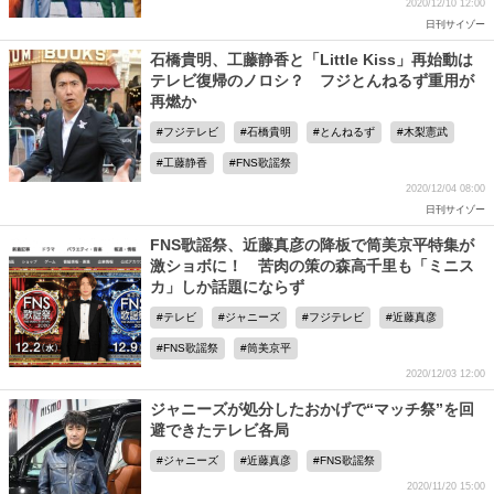
2020/12/10 12:00
日刊サイゾー
石橋貴明、工藤静香と「Little Kiss」再始動は
テレビ復帰のノロシ？ フジとんねるず重用が
再燃か
フジテレビ
石橋貴明
とんねるず
木梨憲武
工藤静香
FNS歌謡祭
2020/12/04 08:00
日刊サイゾー
FNS歌謡祭、近藤真彦の降板で筒美京平特集が
激ショボに！ 苦肉の策の森高千里も「ミニス
カ」しか話題にならず
テレビ
ジャニーズ
フジテレビ
近藤真彦
FNS歌謡祭
筒美京平
2020/12/03 12:00
ジャニーズが処分したおかげで“マッチ祭”を回
避できたテレビ各局
ジャニーズ
近藤真彦
FNS歌謡祭
2020/11/20 15:00