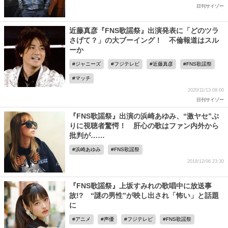
日刊サイゾー
近藤真彦『FNS歌謡祭』出演発表に「どのツラ
さげて？」の大ブーイング！ 不倫報道はスル
ーか
ジャニーズ
フジテレビ
近藤真彦
FNS歌謡祭
マッチ
2020/11/13 08:00
日刊サイゾー
『FNS歌謡祭』出演の浜崎あゆみ、“激ヤセ”ぶ
りに視聴者驚愕！ 肝心の歌はファン内外から
批判が……
浜崎あゆみ
FNS歌謡祭
2018/12/06 23:30
『FNS歌謡祭』上坂すみれの歌唱中に放送事
故!? “謎の男性”が映し出され「怖い」と話題
に
アニメ
声優
フジテレビ
FNS歌謡祭