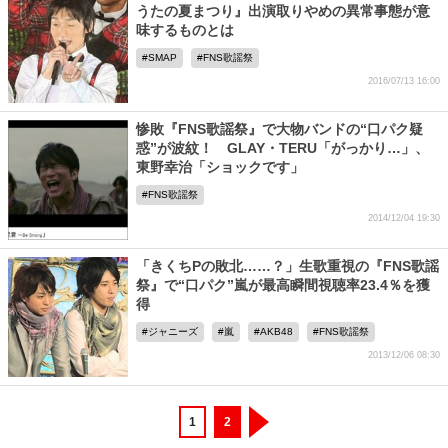
うたの夏まつり』出演取りやめの異常事態が意
味するものとは
SMAP
FNS歌謡祭
2016/07/13 16:00
惨敗『FNS歌謡祭』で大物バンドの“口パク疑
惑”が波紋！ GLAY・TERU「がっかり…」、
東野幸治「ショックです」
FNS歌謡祭
2014/12/04 19:30
「きくちPの敗北……？」生歌重視の『FNS歌謡
祭』で“口パク”嵐が最高瞬間視聴率23.4％を獲
得
ジャニーズ
嵐
AKB48
FNS歌謡祭
2013/12/06 08:30
1
2