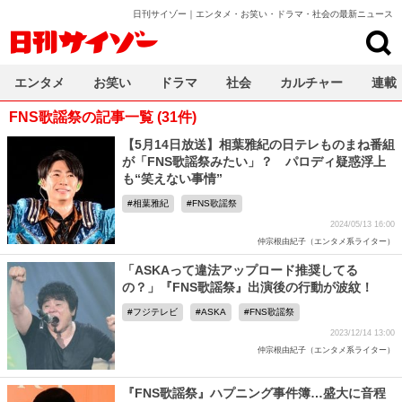
日刊サイゾー｜エンタメ・お笑い・ドラマ・社会の最新ニュース
日刊サイゾー
エンタメ
お笑い
ドラマ
社会
カルチャー
連載
FNS歌謡祭の記事一覧 (31件)
【5月14日放送】相葉雅紀の日テレものまね番組
が「FNS歌謡祭みたい」？ パロディ疑惑浮上
も“笑えない事情”
相葉雅紀
FNS歌謡祭
2024/05/13 16:00
仲宗根由紀子（エンタメ系ライター）
「ASKAって違法アップロード推奨してる
の？」『FNS歌謡祭』出演後の行動が波紋！
フジテレビ
ASKA
FNS歌謡祭
2023/12/14 13:00
仲宗根由紀子（エンタメ系ライター）
『FNS歌謡祭』ハプニング事件簿…盛大に音程