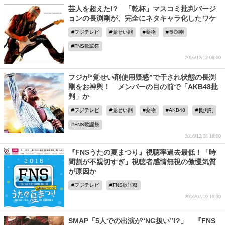
芸人を超えた!? 「乾杯」マスコミ批判バージ
ョンの長渕剛が、完全にネタキャラ化したワケ
フジテレビ
覚せい剤
薬物
長渕剛
FNS歌謡祭
2016/12/12 08:00
フジが“覚せい剤使用疑惑”で干され状態の長渕
剛をお神輿！ メンバーの目の前で「AKB48批
判」か
フジテレビ
覚せい剤
薬物
AKB48
長渕剛
FNS歌謡祭
2016/12/08 16:00
『FNSうたの夏まつり』視聴率過去最低！「時
間割が不親切すぎ」視聴者感情無視の傲慢気質
が原因か
フジテレビ
FNS歌謡祭
2016/07/19 19:30
SMAP「5人での出演が“NG扱い”!?」 『FNS