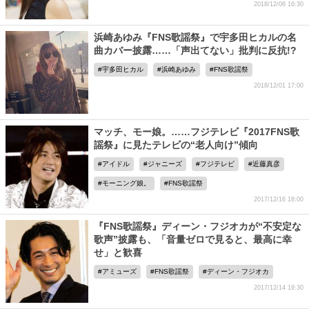
2018/12/06 16:30
浜崎あゆみ『FNS歌謡祭』で宇多田ヒカルの名
曲カバー披露……「声出てない」批判に反抗!?
宇多田ヒカル
浜崎あゆみ
FNS歌謡祭
2018/12/01 17:00
マッチ、モー娘。……フジテレビ『2017FNS歌
謡祭』に見たテレビの“老人向け”傾向
アイドル
ジャニーズ
フジテレビ
近藤真彦
モーニング娘。
FNS歌謡祭
2017/12/16 18:00
『FNS歌謡祭』ディーン・フジオカが“不安定な
歌声”披露も、「音量ゼロで見ると、最高に幸
せ」と歓喜
アミューズ
FNS歌謡祭
ディーン・フジオカ
2017/12/14 19:30