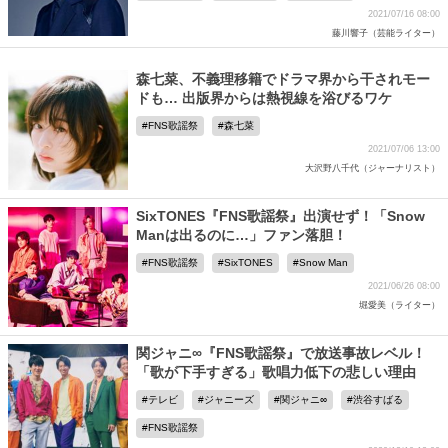
2021/07/16 08:00
藤川響子（芸能ライター）
森七菜、不義理移籍でドラマ界から干されモー
ドも… 出版界からは熱視線を浴びるワケ
FNS歌謡祭
森七菜
2021/07/06 13:00
大沢野八千代（ジャーナリスト）
SixTONES『FNS歌謡祭』出演せず！「Snow
Manは出るのに…」ファン落胆！
FNS歌謡祭
SixTONES
Snow Man
2021/06/26 08:00
堀愛美（ライター）
関ジャニ∞『FNS歌謡祭』で放送事故レベル！
「歌が下手すぎる」歌唱力低下の悲しい理由
テレビ
ジャニーズ
関ジャニ∞
渋谷すばる
FNS歌謡祭