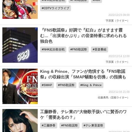
CDTVライブライブ
2022/12/23 09:00
宇原翼（ライター）
『FNS歌謡祭』好調で『紅白』がますます霞
む…「出演者かぶり」の音楽特番に求められる
独自色
NHK紅白歌合戦
FNS歌謡祭
音楽番組
2022/12/14 12:00
宇原翼（ライター）
King & Prince、ファンが危惧する『FNS歌謡
祭』の収録出演「SMAP騒動を彷彿」の指摘も
SMAP
FNS歌謡祭
King ＆ Prince
2022/11/16 21:00
佐藤勇馬（芸能ライター）
工藤静香、テレ東の“大物歌手扱い”に賛否のワ
ケ「需要あるの？」
工藤静香
FNS歌謡祭
テレ東音楽祭