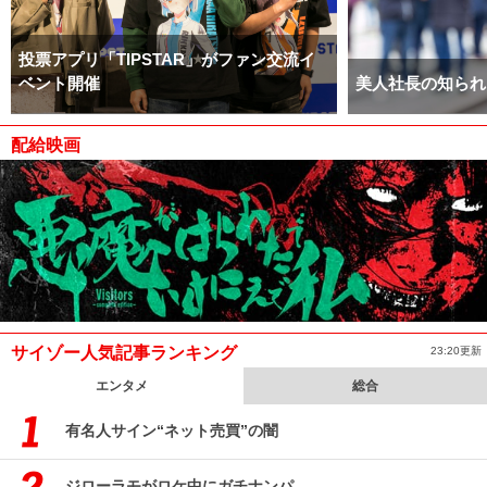
投票アプリ「TIPSTAR」がファン交流イ
ベント開催
美人社長の知られ
配給映画
サイゾー人気記事ランキング
23:20更新
エンタメ
総合
有名人サイン“ネット売買”の闇
ジローラモがロケ中にガチナンパ