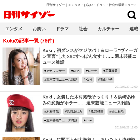
日刊サイゾー｜エンタメ・お笑い・ドラマ・社会の最新ニュース
日刊サイゾー
エンタメ
お笑い
ドラマ
社会
カルチャー
連載
Kokiの記事一覧 (78件)
Koki，初ダンスがマジヤバ！＆ローラ“ヴィーガ
ン宣言”したのにすっぽん食す！……週末芸能ニ
ュース雑話
アナウンサー
NHK
ローラ
工藤静香
週末芸能ニュース雑話
Koki
青山祐子
2019/03/30 12:00
Koki，女装した木村拓哉そっくり！＆浜崎あゆ
みの変顔がホラー……週末芸能ニュース雑話
木村拓哉
浜崎あゆみ
亀梨和也
福山雅治
週末芸能ニュース雑話
Koki
2019/03/23 12:00
Koki，に関西人が大激怒！、あいみょん盗作疑