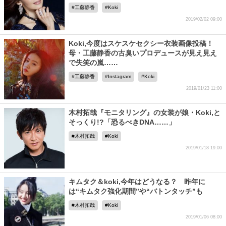
工藤静香
Koki
2019/02/02 09:00
Koki,今度はスケスケセクシー衣装画像投稿！
母・工藤静香の古臭いプロデュースが見え見え
で失笑の嵐……
工藤静香
Instagram
Koki
2019/01/23 11:00
木村拓哉『モニタリング』の女装が娘・Koki,と
そっくり!?「恐るべきDNA……」
木村拓哉
Koki
2019/01/18 19:00
キムタク＆koki,今年はどうなる？ 昨年に
は“キムタク強化期間”や“バトンタッチ”も
木村拓哉
Koki
2019/01/06 08:00