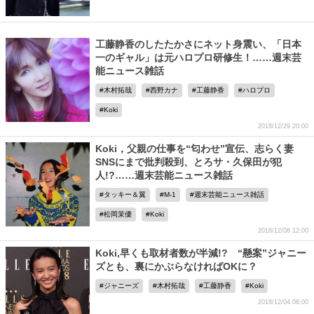
工藤静香のしたたかさにネット身震い、「日本
一のギャル」は元ハロプロ研修生！……週末芸
能ニュース雑話
木村拓哉
西野カナ
工藤静香
ハロプロ
Koki
2018/12/29 20:00
Koki，父親の仕事を“匂わせ”宣伝、志らく妻
SNSにまで批判殺到、とろサ・久保田が犯
人!?……週末芸能ニュース雑話
タッキー＆翼
M-1
週末芸能ニュース雑話
松岡茉優
Koki
2018/12/08 12:00
Koki,早くも取材者数が半減!? “懸案”ジャニー
ズとも、裏にかぶらなければOKに？
ジャニーズ
木村拓哉
工藤静香
Koki
2018/12/04 08:00