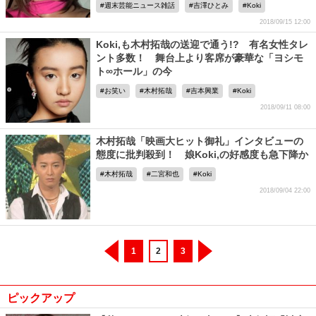
週末芸能ニュース雑話
吉澤ひとみ
Koki
2018/09/15 12:00
Koki,も木村拓哉の送迎で通う!? 有名女性タレ
ント多数！ 舞台上より客席が豪華な「ヨシモ
ト∞ホール」の今
お笑い
木村拓哉
吉本興業
Koki
2018/09/11 08:00
木村拓哉「映画大ヒット御礼」インタビューの
態度に批判殺到！ 娘Koki,の好感度も急下降か
木村拓哉
二宮和也
Koki
2018/09/04 22:00
1
2
3
ピックアップ