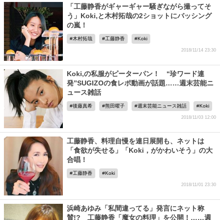
「工藤静香がギャーギャー騒ぎながら撮ってそ
う」Koki,と木村拓哉の2ショットにバッシング
の嵐！
木村拓哉
工藤静香
Koki
2018/11/14 23:30
Koki,の私服がピーターパン！ “珍ワード連
発”SUGIZOの食レポ動画が話題……週末芸能ニ
ュース雑話
後藤真希
熊田曜子
週末芸能ニュース雑話
Koki
2018/11/03 12:00
工藤静香、料理自慢を連日展開も、ネットは
「食欲が失せる」「Koki，がかわいそう」の大
合唱！
工藤静香
Koki
2018/11/01 23:30
浜崎あゆみ「私間違ってる」発言にネット称
賛!? 工藤静香「魔女の料理」を公開！……週