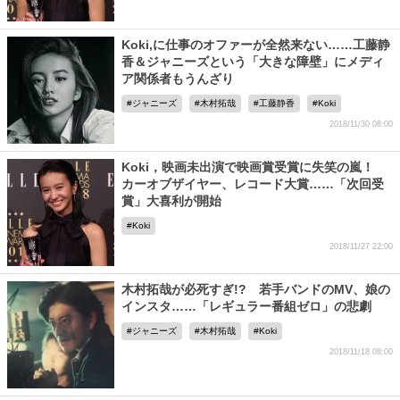
Koki,に仕事のオファーが全然来ない……工藤静
香＆ジャニーズという「大きな障壁」にメディ
ア関係者もうんざり
ジャニーズ
木村拓哉
工藤静香
Koki
2018/11/30 08:00
Koki，映画未出演で映画賞受賞に失笑の嵐！
カーオブザイヤー、レコード大賞……「次回受
賞」大喜利が開始
Koki
2018/11/27 22:00
木村拓哉が必死すぎ!? 若手バンドのMV、娘の
インスタ……「レギュラー番組ゼロ」の悲劇
ジャニーズ
木村拓哉
Koki
2018/11/18 08:00