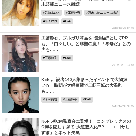
末芸能ニュース雑話
浜崎あゆみ
工藤静香
週末芸能ニュース雑話
平子理沙
Koki
2018/10/20 12:00
工藤静香、ブルガリ商品を“愛用品”としてPR
も、「白々しい」と非難の嵐！「毒母だ」との
声も……
工藤静香
Koki
2018/10/11 23:30
Koki,、記者140人集まったイベントで大物扱
い!? 時間が大幅短縮で二転三転の大混乱
も……
木村拓哉
工藤静香
Koki
2018/10/08 08:00
Koki,初CM発表会に登場！ コンプレックスの
O脚を隠しすぎて“大道芸人化”!? 「エゴサし
すぎ」とネット失笑