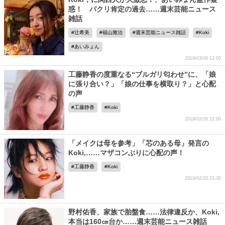
惑！ パクリ肯定の過去……週末芸能ニュース
雑話
辻希美
福山雅治
週末芸能ニュース雑話
Koki
あいみょん
2019/03/09 12:00
工藤静香の度重なる“ブルガリ匂わせ”に、「娘
に張り合い？」「娘の仕事を横取り？」と心配
の声
工藤静香
Koki
2019/02/26 22:00
「メイクは母を参考」「芯のある母」発言の
Koki,……マザコンぶりに心配の声！
工藤静香
Koki
2019/02/20 23:30
野村佑香、家族で胎盤食……法律違反か、Koki,
本当は160㎝台か……週末芸能ニュース雑話