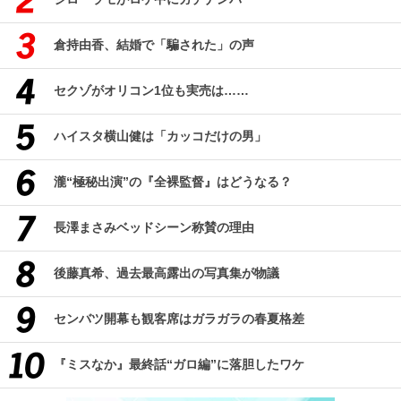
倉持由香、結婚で「騙された」の声
セクゾがオリコン1位も実売は……
ハイスタ横山健は「カッコだけの男」
瀧“極秘出演”の『全裸監督』はどうなる？
長澤まさみベッドシーン称賛の理由
後藤真希、過去最高露出の写真集が物議
センバツ開幕も観客席はガラガラの春夏格差
『ミスなか』最終話“ガロ編”に落胆したワケ