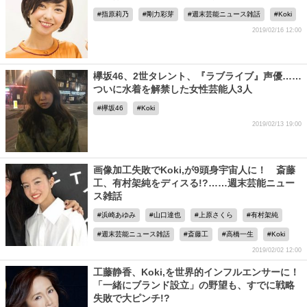
指原莉乃
剛力彩芽
週末芸能ニュース雑話
Koki
2019/02/16 12:00
欅坂46、2世タレント、『ラブライブ』声優……
ついに水着を解禁した女性芸能人3人
欅坂46
Koki
2019/02/13 19:00
画像加工失敗でKoki,が9頭身宇宙人に！ 斎藤
工、有村架純をディスる!?……週末芸能ニュー
ス雑話
浜崎あゆみ
山口達也
上原さくら
有村架純
週末芸能ニュース雑話
斎藤工
高橋一生
Koki
2019/02/02 12:00
工藤静香、Koki,を世界的インフルエンサーに！
「一緒にブランド設立」の野望も、すでに戦略
失敗で大ピンチ!?