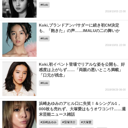
Koki
2018/10/03 22:00
Koki,ブランドアンバサダーに続き初CM決定
も、「飽きた」の声……IMALUの二の舞いか
Koki
2018/10/01 22:00
Koki,初イベント登場でリアルな姿を公開も、好
感度は上がらず……「両親の悪いところ満載」
「口元が残念」
Koki
2018/09/29 06:00
浜崎あゆみのアヒル口に失笑！＆シングル1，
000枚も売れず、大塚愛はもうオワコン!?……週
末芸能ニュース雑話
浜崎あゆみ
窪塚洋介
大塚愛