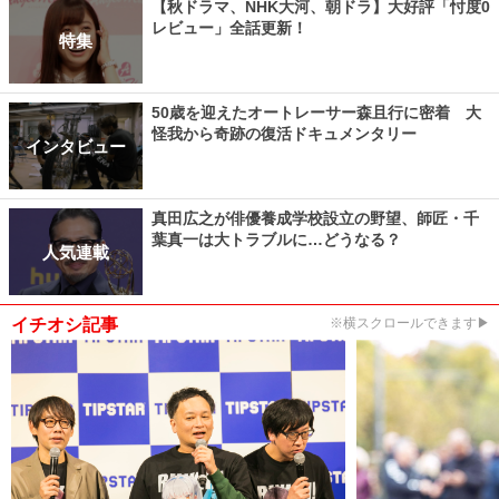
【秋ドラマ、NHK大河、朝ドラ】大好評「忖度0
レビュー」全話更新！
特集
50歳を迎えたオートレーサー森且行に密着 大
怪我から奇跡の復活ドキュメンタリー
インタビュー
真田広之が俳優養成学校設立の野望、師匠・千
葉真一は大トラブルに…どうなる？
人気連載
イチオシ記事
※横スクロールできます▶