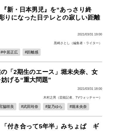
、『新・日本男児』を“あっさり終
き彫りになった日テレとの寂しい距離
2021/03/31 19:00
黒崎さとし（編集者・ライター）
中居正広
距離感
業の「2期生のエース」堀未央奈、女
妨げる“重大問題”
2021/03/31 18:00
木村之男（芸能記者、TVウォッチャー）
宮脇咲良
武田玲奈
架乃ゆら
堀未央奈
と「付き合って5年半」みちょぱ ギ