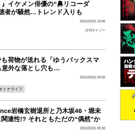
ミ』イケメン俳優の“鼻リコーダ
視聴者が騒然…トレンド入りも
2021/03/31 10:00
日刊サイゾー
でも荷物が送れる「ゆうパックスマ
も意外な落とし穴も…
2021/03/31 09:30
オトナライフ
 Prince岩橋玄樹退所と乃木坂46・堀未
関連性!? それともただの“偶然”か
2021/03/31 09:30