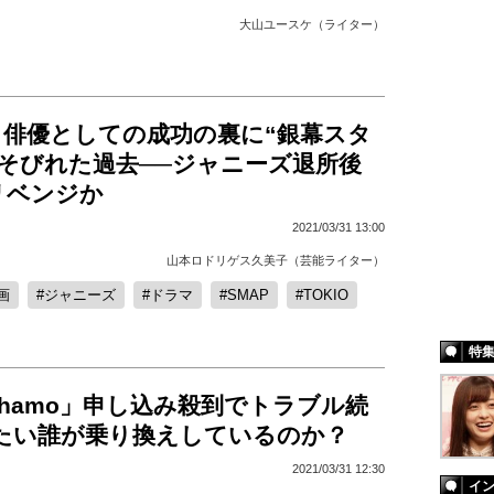
大山ユースケ（ライター）
、俳優としての成功の裏に“銀幕スタ
りそびれた過去──ジャニーズ退所後
リベンジか
2021/03/31 13:00
山本ロドリゲス久美子（芸能ライター）
画
ジャニーズ
ドラマ
SMAP
TOKIO
特
hamo」申し込み殺到でトラブル続
ったい誰が乗り換えしているのか？
2021/03/31 12:30
イ