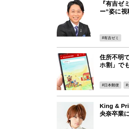
『有吉ゼ
ー”姿に
有吉ゼミ
住所不明
ホ割」で
日本郵便
King &
央奈卒業に