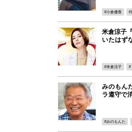
小倉優香
米倉涼子『
いたはず
米倉涼子
みのもん
ラ遵守で
みのもんた