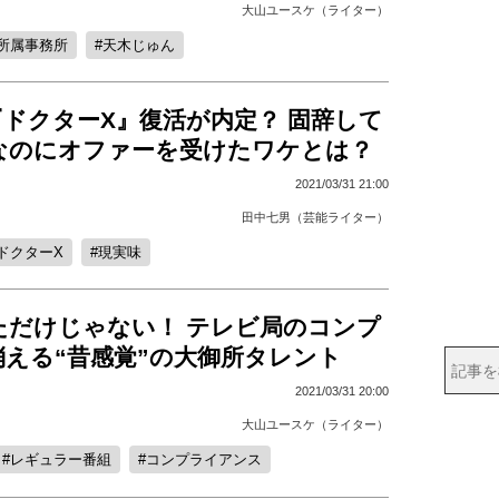
大山ユースケ（ライター）
所属事務所
天木じゅん
ドクターX』復活が内定？ 固辞して
なのにオファーを受けたワケとは？
2021/03/31 21:00
田中七男（芸能ライター）
ドクターX
現実味
ただけじゃない！ テレビ局のコンプ
消える“昔感覚”の大御所タレント
2021/03/31 20:00
大山ユースケ（ライター）
レギュラー番組
コンプライアンス