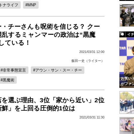
トナライフ
MNP
ー・チーさんも呪術を信じる？ クー
混乱するミャンマーの政治は“黒魔
イ
係している！
2021/03/31 12:00
飯田一史（ライター）
非常事態宣言
アウン・サン・スー・チー
お笑いト
黒魔術
がファ
店を選ぶ理由、3位「家から近い」2位
新鮮」を上回る圧倒的1位は
2021/03/31 11:30