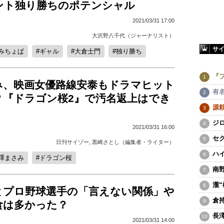
ント独り勝ちのポテンシャル
2021/03/31 17:00
大沢野八千代（ジャーナリスト）
サ
みちょぱ
ギャル
大倉士門
独り勝ち
『
み、映画女優路線安泰もドラマヒット
有
？『ドラゴン桜2』で汚名返上はでき
源
ジ
2021/03/31 16:00
セ
日刊サイゾー
,
黒崎さとし（編集者・ライター）
ハ
澤まさみ
ドラゴン桜
南
瀧
とプロ野球選手の「言えない関係」や
倉
食は多かった？
長
2021/03/31 14:00