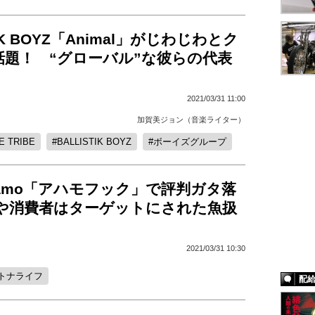
TIK BOYZ「Animal」がじわじわとク
話題！ “グローバル”な彼らの代表
2021/03/31 11:00
加賀美ジョン（音楽ライター）
E TRIBE
BALLISTIK BOYZ
ボーイズグループ
amo「アハモフック」で評判ガタ落
はや消費者はターゲットにされた魚扱
2021/03/31 10:30
トナライフ
配