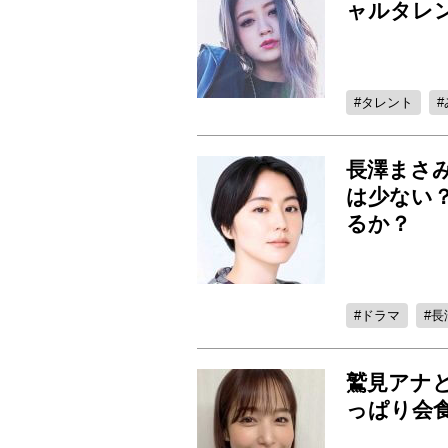
ャルタレ
タレント
長澤まさ
は少ない
るか？
ドラマ
長
鷲見アナ
っぱり会