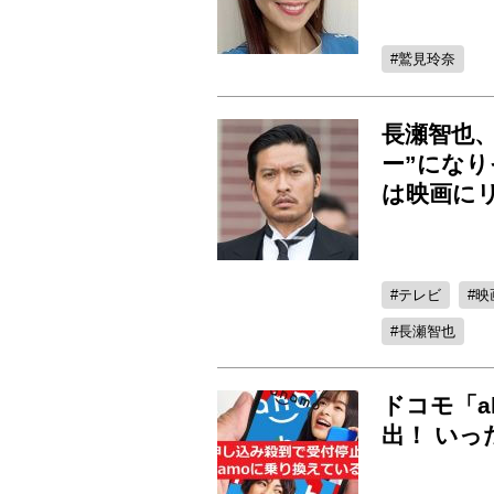
鷲見玲奈
長瀬智也
ー”にな
は映画に
テレビ
映
長瀬智也
ドコモ「a
出！ い