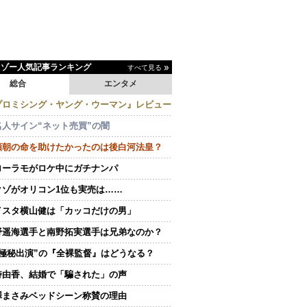
イゾー人気記事ランキング
すべて見る
総合
エンタメ
プロミシング・ヤング・ウーマン』レビュー
名人サイン“ネット売買”の闇
頼朝の命を助けたかったのは後白河法皇？
ローラモがロケ中にガチナンパ
クゾがオリコン1位も実売は……
イスタ横山健は「カッコだけの男」
野遥海選手と南野拓実選手は兄弟なのか？
“極秘出演”の『全裸監督』はどうなる？
持由香、結婚で「騙された」の声
澤まさみベッドシーン称賛の理由