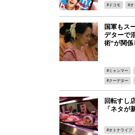
ドコモ
オ
国軍もス
デターで
術”が関
ミャンマー
クーデター
回転すし
「ネタが
オトナライフ