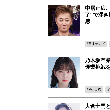
中居正広
了”で浮
感
日本テレビ
乃木坂卒
優業挑戦を
松井玲奈
大倉士門