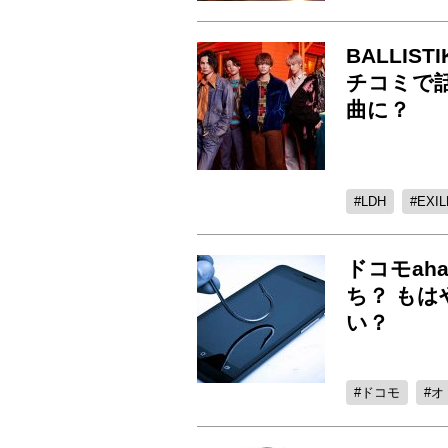
BALLIS
チコミで
曲に？
LDH
EXIL
ドコモah
ち？ も
い？
ドコモ
オ