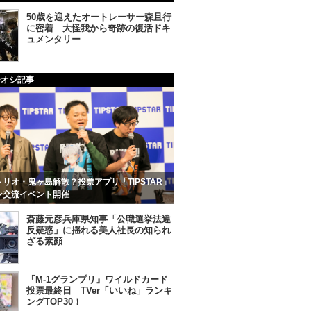
50歳を迎えたオートレーサー森且行
に密着 大怪我から奇跡の復活ドキ
ュメンタリー
チオシ記事
リオ・鬼ヶ島解散？投票アプリ「TIPSTAR」
ン交流イベント開催
斎藤元彦兵庫県知事「公職選挙法違
反疑惑」に揺れる美人社長の知られ
ざる素顔
『M-1グランプリ』ワイルドカード
投票最終日 TVer「いいね」ランキ
ングTOP30！