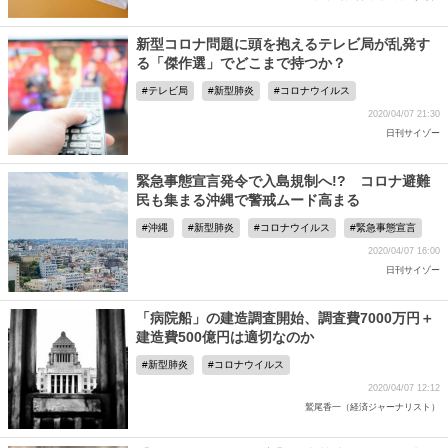
新型コロナ問題に頭を抱えるテレビ局が乱発す
る「傑作選」でどこまで持つか？
テレビ局
新型肺炎
コロナウイルス
2020/04/07 21:30
日刊サイゾー
緊急事態宣言発令で入島規制へ!? コロナ避難
民も集まる沖縄で警戒ムード高まる
沖縄
新型肺炎
コロナウイルス
緊急事態宣言
2020/04/07 16:00
日刊サイゾー
「病院船」の建造調査開始、調査費7000万円＋
建造費500億円は適切なのか
新型肺炎
コロナウイルス
2020/04/07 12:12
鷲尾香一（経済ジャーナリスト）