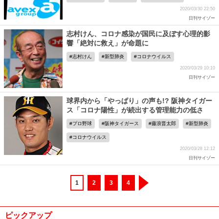
2020/03/30 22:50
日刊サイゾー
志村けん、コロナ感染が国民に及ぼす心理的影
響「絶対に救え」が命題に
志村けん
新型肺炎
コロナウイルス
2020/03/29 10:10
日刊サイゾー
球界内から「やっぱり」の声も!? 阪神タイガー
ス「コロナ陽性」が続出する管理能力の低さ
プロ野球
阪神タイガース
藤浪晋太郎
新型肺炎
コロナウイルス
2020/03/28 12:12
日刊サイゾー
1
2
3
4
ピックアップ