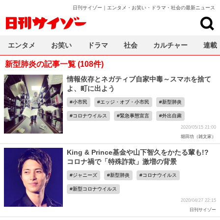
日刊サイゾー｜エンタメ・お笑い・ドラマ・社会の最新ニュース
日刊サイゾー
エンタメ
お笑い
ドラマ
社会
カルチャー
連載
新型肺炎の記事一覧 (108件)
情報依存とネガティブ自家中毒～スマホを捨て
よ、町に出よう
小市民
エッジ・オブ・小市民
新型肺炎
コロナウイルス
緊急事態宣言
外出自粛
2020/05/15 21:00
堀田功（雑文家）
King & Prince基金や山下智久をかたる輩も!?
コロナ禍で「特殊詐欺」激増の背景
ジャニーズ
新型肺炎
コロナウイルス
新型コロナウイルス
2020/04/27 22:15
日刊サイゾー