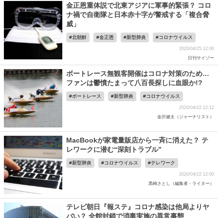
金正恩重体説で北東アジアに軍事的緊張？ コロ
ナ禍で自衛隊と日本赤十字が警戒する「複合脅
威」
北朝鮮
金正恩
新型肺炎
コロナウイルス
2020/04/25 12:00
日刊サイゾー
ボートレース無観客開催はコロナ対策のため…
ファンは鬱憤たまって八百長探しに血眼か!?
ボートレース
新型肺炎
コロナウイルス
2020/04/22 12:12
金沢健太（ジャーナリスト）
MacBookが家電量販店から一斉に消えた？ テ
レワークに潜む“深刻トラブル”
新型肺炎
コロナウイルス
テレワーク
2020/04/22 12:00
黒崎さとし（編集者・ライター）
テレビ朝日『報ステ』コロナ感染は他局よりヤ
バい？ 全館封鎖で消毒実施の異常事態