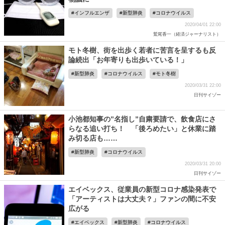
インフルエンザ
新型肺炎
コロナウイルス
2020/04/01 22:00
鷲尾香一（経済ジャーナリスト）
モト冬樹、街を出歩く若者に苦言を呈するも反
論続出「お年寄りも出歩いている！」
新型肺炎
コロナウイルス
モト冬樹
2020/03/31 22:00
日刊サイゾー
小池都知事の”名指し”自粛要請で、飲食店にさ
らなる追い打ち！ 「後ろめたい」と休業に踏
み切る店も……
新型肺炎
コロナウイルス
2020/03/31 20:00
日刊サイゾー
エイベックス、従業員の新型コロナ感染発表で
「アーティストは大丈夫？」ファンの間に不安
広がる
エイベックス
新型肺炎
コロナウイルス