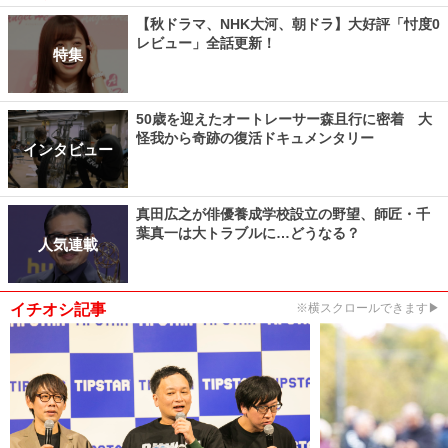
【秋ドラマ、NHK大河、朝ドラ】大好評「忖度0
レビュー」全話更新！
特集
50歳を迎えたオートレーサー森且行に密着 大
怪我から奇跡の復活ドキュメンタリー
インタビュー
真田広之が俳優養成学校設立の野望、師匠・千
葉真一は大トラブルに…どうなる？
人気連載
イチオシ記事
※横スクロールできます▶