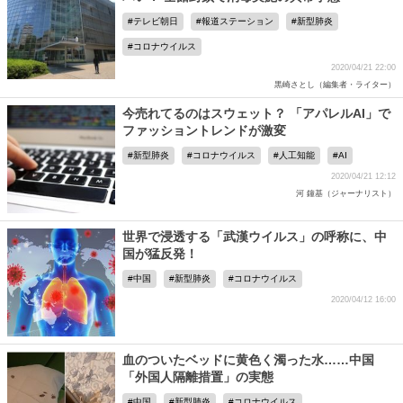
テレビ朝日
報道ステーション
新型肺炎
コロナウイルス
2020/04/21 22:00
黒崎さとし（編集者・ライター）
今売れてるのはスウェット？ 「アパレルAI」で
ファッショントレンドが激変
新型肺炎
コロナウイルス
人工知能
AI
2020/04/21 12:12
河 鐘基（ジャーナリスト）
世界で浸透する「武漢ウイルス」の呼称に、中
国が猛反発！
中国
新型肺炎
コロナウイルス
2020/04/12 16:00
血のついたベッドに黄色く濁った水……中国
「外国人隔離措置」の実態
中国
新型肺炎
コロナウイルス