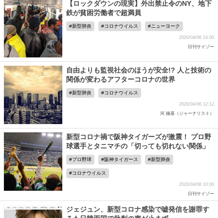
【ロックダウンの現実】外出禁止令のNY、地下
鉄が貧困労働者で超満員
新型肺炎
コロナウイルス
ニューヨーク
2020/04/06 14:00
日刊サイゾー
自由よりも監視社会のほうが安全!? 人と技術の
関係が変わるアフターコロナの世界
新型肺炎
コロナウイルス
2020/04/06 12:12
河 鐘基（ジャーナリスト）
新型コロナ禍で阪神タイガーズが激震！ プロ野
球選手とタニマチの「切っても切れない関係」
プロ野球
阪神タイガース
新型肺炎
コロナウイルス
2020/04/06 10:00
日刊サイゾー
ジェジュン、新型コロナ感染で嘘発信を謝罪す