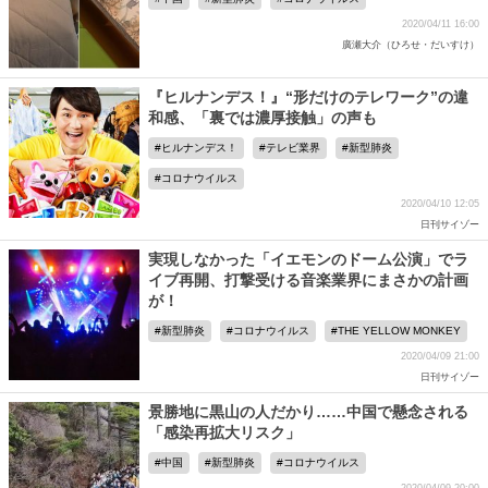
2020/04/11 16:00
廣瀬大介（ひろせ・だいすけ）
『ヒルナンデス！』“形だけのテレワーク”の違
和感、「裏では濃厚接触」の声も
ヒルナンデス！
テレビ業界
新型肺炎
コロナウイルス
2020/04/10 12:05
日刊サイゾー
実現しなかった「イエモンのドーム公演」でラ
イブ再開、打撃受ける音楽業界にまさかの計画
が！
新型肺炎
コロナウイルス
THE YELLOW MONKEY
2020/04/09 21:00
日刊サイゾー
景勝地に黒山の人だかり……中国で懸念される
「感染再拡大リスク」
中国
新型肺炎
コロナウイルス