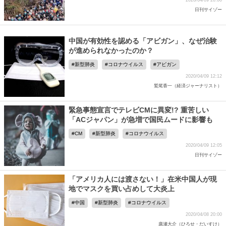
2020/04/09 20:00
日刊サイゾー
中国が有効性を認める「アビガン」、なぜ治験
が進められなかったのか？
新型肺炎
コロナウイルス
アビガン
2020/04/09 12:12
鷲尾香一（経済ジャーナリスト）
緊急事態宣言でテレビCMに異変!? 重苦しい
「ACジャパン」が急増で国民ムードに影響も
CM
新型肺炎
コロナウイルス
2020/04/09 12:05
日刊サイゾー
「アメリカ人には渡さない！」在米中国人が現
地でマスクを買い占めして大炎上
中国
新型肺炎
コロナウイルス
2020/04/08 20:00
廣瀬大介（ひろせ・だいすけ）