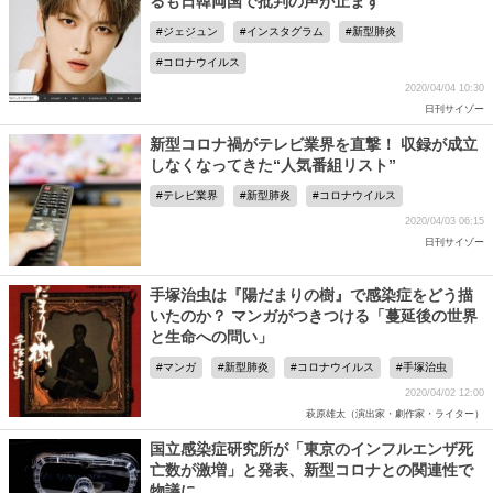
るも日韓両国で批判の声が止まず
ジェジュン
インスタグラム
新型肺炎
コロナウイルス
2020/04/04 10:30
日刊サイゾー
新型コロナ禍がテレビ業界を直撃！ 収録が成立
しなくなってきた“人気番組リスト”
テレビ業界
新型肺炎
コロナウイルス
2020/04/03 06:15
日刊サイゾー
手塚治虫は『陽だまりの樹』で感染症をどう描
いたのか？ マンガがつきつける「蔓延後の世界
と生命への問い」
マンガ
新型肺炎
コロナウイルス
手塚治虫
2020/04/02 12:00
萩原雄太（演出家・劇作家・ライター）
国立感染症研究所が「東京のインフルエンザ死
亡数が激増」と発表、新型コロナとの関連性で
物議に