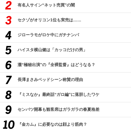
有名人サイン“ネット売買”の闇
セクゾがオリコン1位も実売は……
ジローラモがロケ中にガチナンパ
ハイスタ横山健は「カッコだけの男」
瀧“極秘出演”の『全裸監督』はどうなる？
長澤まさみベッドシーン称賛の理由
『ミスなか』最終話“ガロ編”に落胆したワケ
センバツ開幕も観客席はガラガラの春夏格差
『金カム』に必要なのは顔より筋肉？