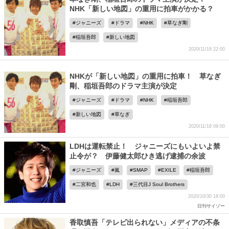
NHK「新しい地図」の重用に拍車がかかる？
ジャニーズ
ドラマ
NHK
草なぎ剛
稲垣吾郎
新しい地図
2020/11/18 22:00
NHKが「新しい地図」の重用に拍車！ 草なぎ
剛、稲垣吾郎のドラマ主演が決定
ジャニーズ
ドラマ
NHK
稲垣吾郎
新しい地図
草なぎ
2020/11/18 09:00
LDHは運転禁止！ ジャニーズにもいよいよ禁
止令が？ 伊藤健太郎ひき逃げ逮捕の余波
ジャニーズ
嵐
SMAP
EXILE
稲垣吾郎
二宮和也
LDH
三代目J Soul Brothers
2020/10/30 18:00
日刊サイゾー
香取慎吾「テレビ出られない」メディアの不条