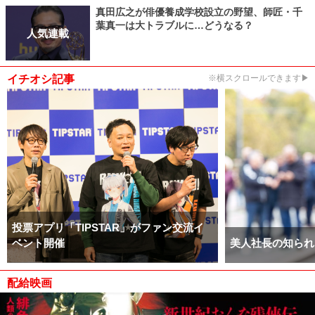
真田広之が俳優養成学校設立の野望、師匠・千
葉真一は大トラブルに…どうなる？
人気連載
イチオシ記事
※横スクロールできます▶
投票アプリ「TIPSTAR」がファン交流イ
ベント開催
美人社長の知られ
配給映画