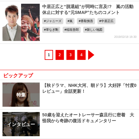
中居正広と“脱退組”が同時に言及!? 嵐の活動
休止に対する“元SMAP”たちのコメント
ジャニーズ
嵐
香取慎吾
中居正広
草なぎ剛
稲垣吾郎
新しい地図
2019/02/18 16:30
1
2
3
4
ピックアップ
【秋ドラマ、NHK大河、朝ドラ】大好評「忖度0
レビュー」全話更新！
特集
50歳を迎えたオートレーサー森且行に密着 大
怪我から奇跡の復活ドキュメンタリー
インタビュー