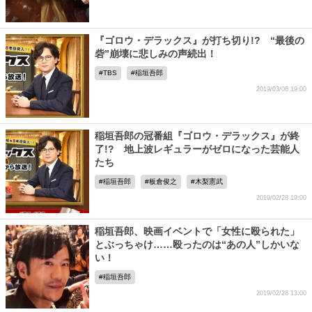
『ゴロウ・デラックス』が打ち切り!? “最後の
砦”崩壊に悲しみの声続出！
TBS
稲垣吾郎
2019/03/06 19:00
稲垣吾郎の冠番組『ゴロウ・デラックス』が終
了!? 地上波レギュラーがゼロになった芸能人
たち
稲垣吾郎
板倉俊之
木梨憲武
2019/02/28 19:00
稲垣吾郎、映画イベントで「女性に殴られた」
とぶっちゃけ……殴ったのは“あの人”しかいな
い！
稲垣吾郎
2019/02/28 13:00