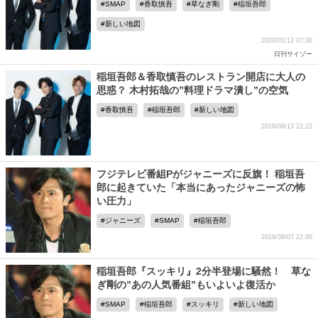
SMAP
香取慎吾
草なぎ剛
稲垣吾郎
新しい地図
2020/01/12 07:30
日刊サイゾー
稲垣吾郎＆香取慎吾のレストラン開店に大人の
思惑？ 木村拓哉の”料理ドラマ潰し”の空気
香取慎吾
稲垣吾郎
新しい地図
2019/09/13 22:22
フジテレビ番組Pがジャニーズに反旗！ 稲垣吾
郎に起きていた「本当にあったジャニーズの怖
い圧力」
ジャニーズ
SMAP
稲垣吾郎
2019/09/07 22:00
稲垣吾郎『スッキリ』2分半登場に騒然！ 草な
ぎ剛の”あの人気番組”もいよいよ復活か
SMAP
稲垣吾郎
スッキリ
新しい地図