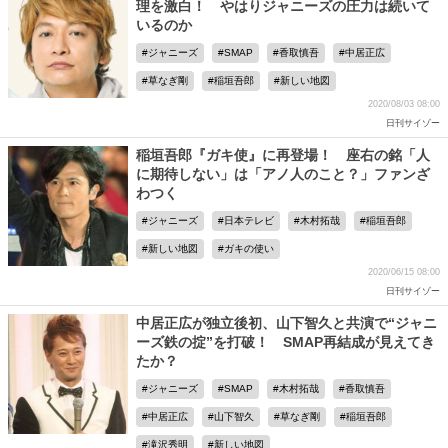
理を激白！ やはりジャニーズの圧力は続いて
いるのか
ジャニーズ
SMAP
香取慎吾
中居正広
草なぎ剛
稲垣吾郎
新しい地図
2020/08/03 08:00
日刊サイゾー
稲垣吾郎『ガキ使』に再登場！ 座右の銘「人
に期待しない」は「アノ人のこと？」ファンざ
わつく
ジャニーズ
日本テレビ
木村拓哉
稲垣吾郎
新しい地図
ガキの使い
2020/06/15 08:00
日刊サイゾー
中居正広が独立後初、山下智久と共演で“ジャニ
ーズ鉄の掟”を打破！ SMAP再結成が見えてき
たか？
ジャニーズ
SMAP
木村拓哉
香取慎吾
中居正広
山下智久
草なぎ剛
稲垣吾郎
滝沢秀明
新しい地図