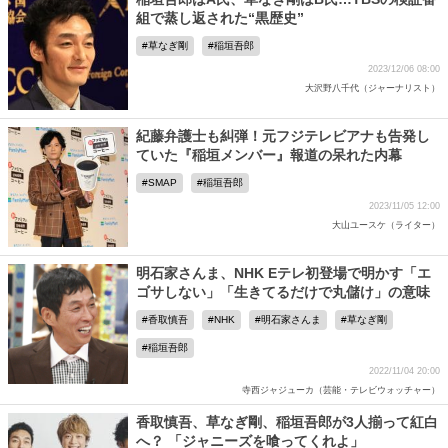
組で蒸し返された“黒歴史”
草なぎ剛
稲垣吾郎
2023/12/06 08:00
大沢野八千代（ジャーナリスト）
紀藤弁護士も糾弾！元フジテレビアナも告発し
ていた『稲垣メンバー』報道の呆れた内幕
SMAP
稲垣吾郎
2023/11/05 12:00
大山ユースケ（ライター）
明石家さんま、NHK Eテレ初登場で明かす「エ
ゴサしない」「生きてるだけで丸儲け」の意味
香取慎吾
NHK
明石家さんま
草なぎ剛
稲垣吾郎
2022/11/04 20:00
寺西ジャジューカ（芸能・テレビウォッチャー）
香取慎吾、草なぎ剛、稲垣吾郎が3人揃って紅白
へ？ 「ジャニーズを喰ってくれよ」