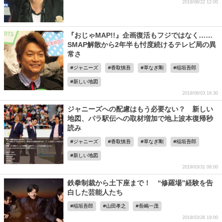
2019/08/22 12:00
『おじゃMAP!!』企画復活もフジではなく……
SMAP解散から2年半も忖度続けるテレビ局の異
常さ
ジャニーズ
香取慎吾
草なぎ剛
稲垣吾郎
新しい地図
2019/06/03 16:30
ジャニーズへの配慮はもう必要ない？ 新しい
地図、パラ駅伝への取材増加で地上波本復帰秒
読み
ジャニーズ
香取慎吾
草なぎ剛
稲垣吾郎
新しい地図
2019/03/31 08:00
鉄拳制裁から土下座まで！ “修羅場”経験を告
白した芸能人たち
稲垣吾郎
山田孝之
長嶋一茂
2019/03/26 19:00