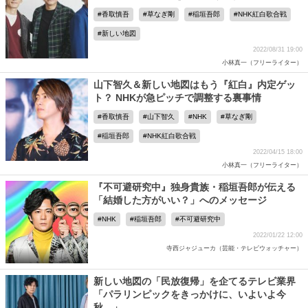
香取慎吾
草なぎ剛
稲垣吾郎
NHK紅白歌合戦
新しい地図
2022/08/31 19:00
小林真一（フリーライター）
山下智久＆新しい地図はもう『紅白』内定ゲッ
ト？ NHKが急ピッチで調整する裏事情
香取慎吾
山下智久
NHK
草なぎ剛
稲垣吾郎
NHK紅白歌合戦
2022/04/15 18:00
小林真一（フリーライター）
『不可避研究中』独身貴族・稲垣吾郎が伝える
「結婚した方がいい？」へのメッセージ
NHK
稲垣吾郎
不可避研究中
2022/01/22 12:00
寺西ジャジューカ（芸能・テレビウォッチャー）
新しい地図の「民放復帰」を企てるテレビ業界
「パラリンピックをきっかけに、いよいよ今
秋…」