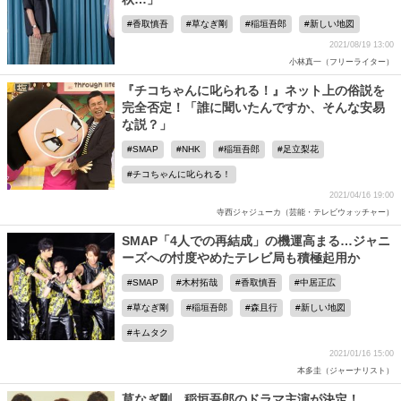
香取慎吾
草なぎ剛
稲垣吾郎
新しい地図
2021/08/19 13:00
小林真一（フリーライター）
『チコちゃんに叱られる！』ネット上の俗説を
完全否定！「誰に聞いたんですか、そんな安易
な説？」
SMAP
NHK
稲垣吾郎
足立梨花
チコちゃんに叱られる！
2021/04/16 19:00
寺西ジャジューカ（芸能・テレビウォッチャー）
SMAP「4人での再結成」の機運高まる…ジャニ
ーズへの忖度やめたテレビ局も積極起用か
SMAP
木村拓哉
香取慎吾
中居正広
草なぎ剛
稲垣吾郎
森且行
新しい地図
キムタク
2021/01/16 15:00
本多圭（ジャーナリスト）
草なぎ剛、稲垣吾郎のドラマ主演が決定！