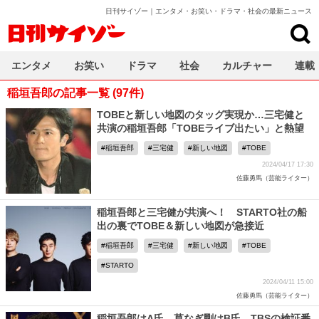
日刊サイゾー｜エンタメ・お笑い・ドラマ・社会の最新ニュース
日刊サイゾー
エンタメ
お笑い
ドラマ
社会
カルチャー
連載
稲垣吾郎の記事一覧 (97件)
TOBEと新しい地図のタッグ実現か…三宅健と
共演の稲垣吾郎「TOBEライブ出たい」と熱望
稲垣吾郎
三宅健
新しい地図
TOBE
2024/04/17 17:30
佐藤勇馬（芸能ライター）
稲垣吾郎と三宅健が共演へ！ STARTO社の船
出の裏でTOBE＆新しい地図が急接近
稲垣吾郎
三宅健
新しい地図
TOBE
STARTO
2024/04/11 15:00
佐藤勇馬（芸能ライター）
稲垣吾郎はA氏、草なぎ剛はB氏…TBSの検証番