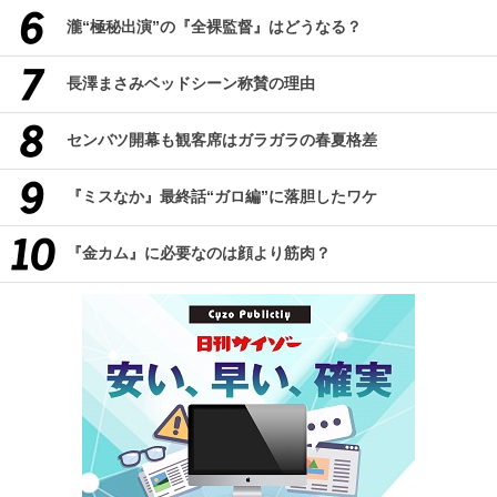
瀧“極秘出演”の『全裸監督』はどうなる？
長澤まさみベッドシーン称賛の理由
センバツ開幕も観客席はガラガラの春夏格差
『ミスなか』最終話“ガロ編”に落胆したワケ
『金カム』に必要なのは顔より筋肉？