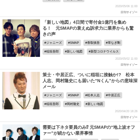
2020/05/06 11:00
日刊サイゾー
「新しい地図」4日間で寄付金1億円を集め
る！ 元SMAPの衰えぬ訴求力に業界からも驚
きの声
ジャニーズ
SMAP
香取慎吾
草なぎ剛
稲垣吾郎
新しい地図
新型コロナウイルス
2020/05/02 11:00
日刊サイゾー
策士・中居正広、ついに稲垣に接触か!? 松本
人志、岡村隆史にも届いた“Nくん”からの意味深
メール
ジャニーズ
SMAP
松本人志
中居正広
稲垣吾郎
岡村隆史
新しい地図
2020/04/20 18:26
日刊サイゾー
需要は下ネタ要員のみ⁉ 元SMAPの“地上波オフ
ァー”が続かない業界事情