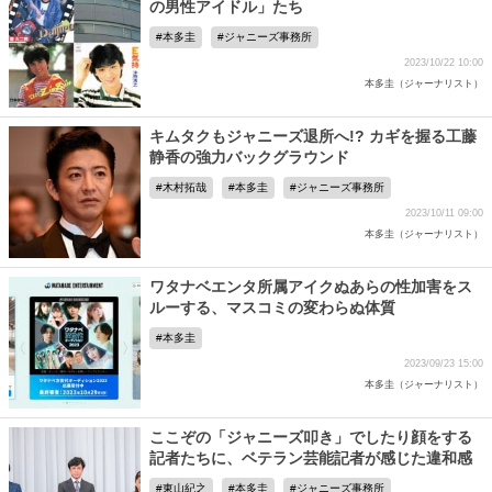
の男性アイドル」たち
本多圭
ジャニーズ事務所
2023/10/22 10:00
本多圭（ジャーナリスト）
キムタクもジャニーズ退所へ!? カギを握る工藤
静香の強力バックグラウンド
木村拓哉
本多圭
ジャニーズ事務所
2023/10/11 09:00
本多圭（ジャーナリスト）
ワタナベエンタ所属アイクぬあらの性加害をス
ルーする、マスコミの変わらぬ体質
本多圭
2023/09/23 15:00
本多圭（ジャーナリスト）
ここぞの「ジャニーズ叩き」でしたり顔をする
記者たちに、ベテラン芸能記者が感じた違和感
東山紀之
本多圭
ジャニーズ事務所