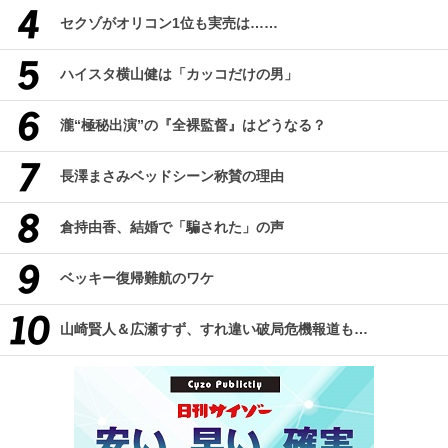
セクゾがオリコン1位も実売は……
ハイスタ横山健は「カッコだけの男」
瀧“極秘出演”の『全裸監督』はどうなる？
長澤まさみベッドシーン称賛の理由
倉持由香、結婚で「騙された」の声
ベッキー復帰難航のワケ
山崎賢人＆広瀬すず、すれ違い破局危機報道も…