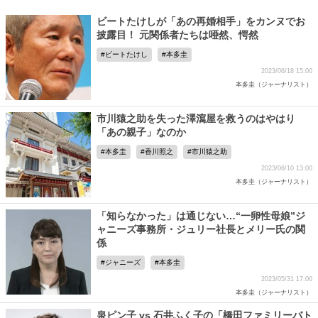
ビートたけしが「あの再婚相手」をカンヌでお
披露目！ 元関係者たちは唖然、愕然
ビートたけし
本多圭
2023/06/18 15:00
本多圭（ジャーナリスト）
市川猿之助を失った澤瀉屋を救うのはやはり
「あの親子」なのか
本多圭
香川照之
市川猿之助
2023/06/10 13:00
本多圭（ジャーナリスト）
「知らなかった」は通じない…“一卵性母娘”ジ
ャニーズ事務所・ジュリー社長とメリー氏の関
係
ジャニーズ
本多圭
2023/05/31 17:00
本多圭（ジャーナリスト）
泉ピン子 vs 石井ふく子の「橋田ファミリーバト