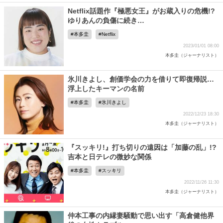
Netflix話題作『極悪女王』がお蔵入りの危機!?
ゆりあんの負傷に続き…
本多圭
Netflix
2023/01/01 08:00
本多圭（ジャーナリスト）
氷川きよし、創価学会の力を借りて即復帰説…
浮上したキーマンの名前
本多圭
氷川きよし
2022/12/23 18:30
本多圭（ジャーナリスト）
『スッキリ!』打ち切りの遠因は「加藤の乱」!?
吉本と日テレの微妙な関係
本多圭
スッキリ
2022/11/26 11:30
本多圭（ジャーナリスト）
仲本工事の内縁妻騒動で思い出す「高倉健他界