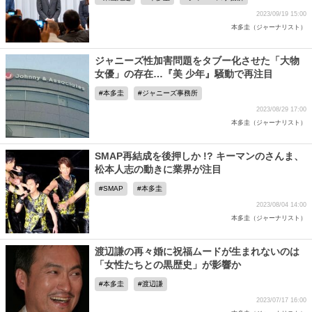
2023/09/19 15:00
本多圭（ジャーナリスト）
ジャニーズ性加害問題をタブー化させた「大物
女優」の存在…『美 少年』騒動で再注目
本多圭
ジャニーズ事務所
2023/08/29 17:00
本多圭（ジャーナリスト）
SMAP再結成を後押しか !? キーマンのさんま、
松本人志の動きに業界が注目
SMAP
本多圭
2023/08/04 14:00
本多圭（ジャーナリスト）
渡辺謙の再々婚に祝福ムードが生まれないのは
「女性たちとの黒歴史」が影響か
本多圭
渡辺謙
2023/07/17 16:00