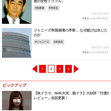
後の女性トラブル」
高倉健
本多圭
2022/11/18 10:00
本多圭（ジャーナリスト）
ジャニーズ帝国崩壊の序章… なぜ綻びは生じた
のか
ジャニーズ
本多圭
2022/11/17 10:00
本多圭（ジャーナリスト）
1
2
3
4
ピックアップ
【秋ドラマ、NHK大河、朝ドラ】大好評「忖度0
レビュー」全話更新！
特集