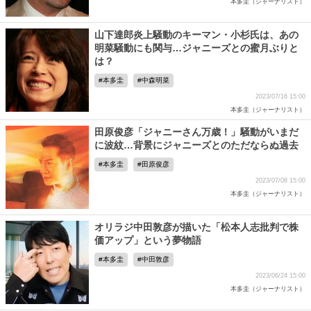
本多圭（ジャーナリスト）
山下達郎炎上騒動のキーマン・小杉氏は、あの
明菜騒動にも関与…ジャニーズとの蜜月ぶりと
は？
本多圭
中森明菜
2023/07/16 15:00
本多圭（ジャーナリスト）
田原俊彦「ジャニーさん万歳！」騒動がいまだ
に波紋…背景にジャニーズとのただならぬ過去
本多圭
田原俊彦
2023/07/08 15:00
本多圭（ジャーナリスト）
オリラジ中田敦彦が描いた「松本人志批判で株
価アップ」という夢物語
本多圭
中田敦彦
2023/06/24 15:00
本多圭（ジャーナリスト）