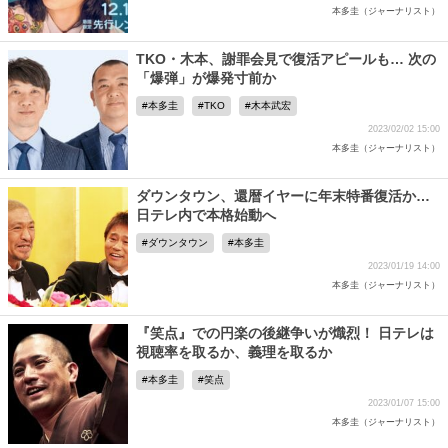
本多圭（ジャーナリスト）
TKO・木本、謝罪会見で復活アピールも… 次の
「爆弾」が爆発寸前か
本多圭
TKO
木本武宏
2023/02/02 15:00
本多圭（ジャーナリスト）
ダウンタウン、還暦イヤーに年末特番復活か…
日テレ内で本格始動へ
ダウンタウン
本多圭
2023/01/19 14:00
本多圭（ジャーナリスト）
『笑点』での円楽の後継争いが熾烈！ 日テレは
視聴率を取るか、義理を取るか
本多圭
笑点
2023/01/07 15:00
本多圭（ジャーナリスト）