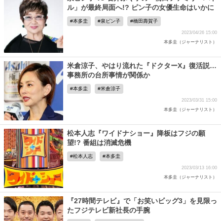
ル」が最終局面へ!? ピン子の女優生命はいかに
本多圭
泉ピン子
橋田壽賀子
2023/04/26 15:00
本多圭（ジャーナリスト）
米倉涼子、やはり流れた『ドクターX』復活説…
事務所の台所事情が関係か
本多圭
米倉涼子
2023/03/31 15:00
本多圭（ジャーナリスト）
松本人志『ワイドナショー』降板はフジの願
望!? 番組は消滅危機
松本人志
本多圭
2023/03/13 16:00
本多圭（ジャーナリスト）
『27時間テレビ』で「お笑いビッグ3」を見限っ
たフジテレビ新社長の手腕