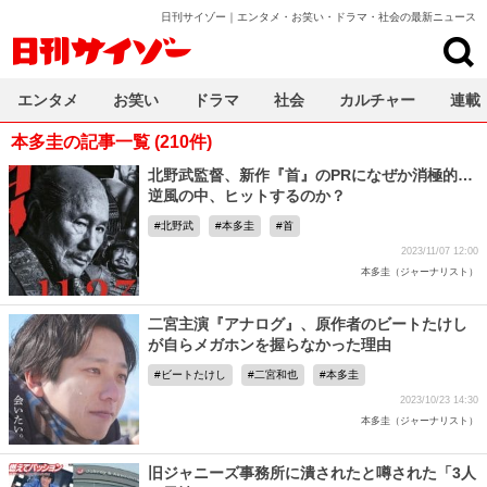
日刊サイゾー｜エンタメ・お笑い・ドラマ・社会の最新ニュース
日刊サイゾー
エンタメ
お笑い
ドラマ
社会
カルチャー
連載
本多圭の記事一覧 (210件)
北野武監督、新作『首』のPRになぜか消極的…
逆風の中、ヒットするのか？
北野武
本多圭
首
2023/11/07 12:00
本多圭（ジャーナリスト）
二宮主演『アナログ』、原作者のビートたけし
が自らメガホンを握らなかった理由
ビートたけし
二宮和也
本多圭
2023/10/23 14:30
本多圭（ジャーナリスト）
旧ジャニーズ事務所に潰されたと噂された「3人