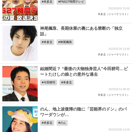
本多圭
FNS27時間テレビ
2023/03/03 15:00
本多圭（ジャーナリスト）
神尾楓珠、長期休業の裏にある禁断の「独立
話」
本多圭
神尾楓珠
2023/02/26 14:00
本多圭（ジャーナリスト）
結婚間近？ “最後の大物独身芸人”今田耕司…ビ
ートたけしの娘との意外な過去
今田耕司
本多圭
2023/02/14 08:00
本多圭（ジャーナリスト）
のん、地上波復帰の陰に「芸能界のドン」のパ
ワーダウンが…
本多圭
のん
2023/02/08 14:00