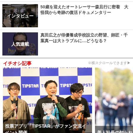
50歳を迎えたオートレーサー森且行に密着 大
怪我から奇跡の復活ドキュメンタリー
インタビュー
真田広之が俳優養成学校設立の野望、師匠・千
葉真一は大トラブルに…どうなる？
人気連載
イチオシ記事
※横スクロールできます▶
投票アプリ「TIPSTAR」がファン交流イ
ベント開催
美人社長の知られ