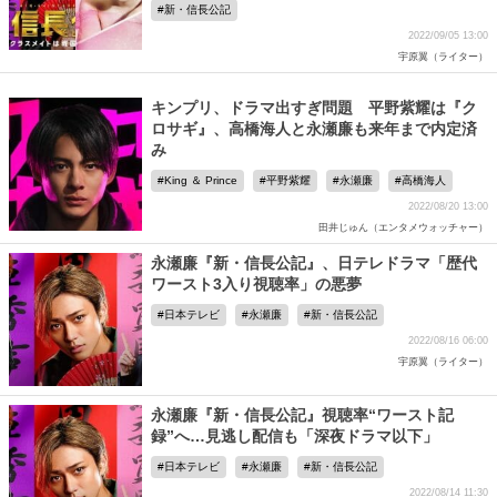
新・信長公記
2022/09/05 13:00
宇原翼（ライター）
キンプリ、ドラマ出すぎ問題 平野紫耀は『ク
ロサギ』、高橋海人と永瀬廉も来年まで内定済
み
King ＆ Prince
平野紫耀
永瀬廉
高橋海人
2022/08/20 13:00
田井じゅん（エンタメウォッチャー）
永瀬廉『新・信長公記』、日テレドラマ「歴代
ワースト3入り視聴率」の悪夢
日本テレビ
永瀬廉
新・信長公記
2022/08/16 06:00
宇原翼（ライター）
永瀬廉『新・信長公記』視聴率“ワースト記
録”へ…見逃し配信も「深夜ドラマ以下」
日本テレビ
永瀬廉
新・信長公記
2022/08/14 11:30