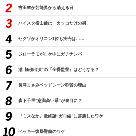
吉田羊が芸能界から消える日
ハイスタ横山健は「カッコだけの男」
セクゾがオリコン1位も実売は……
ジローラモがロケ中にガチナンパ
瀧“極秘出演”の『全裸監督』はどうなる？
長澤まさみベッドシーン称賛の理由
森下千里“意識高い系”が裏目に？
『ミスなか』最終話“ガロ編”に落胆したワケ
ベッキー復帰難航のワケ