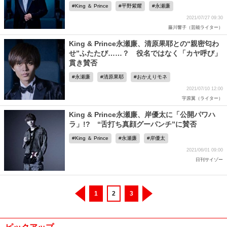
King ＆ Prince
平野紫耀
永瀬廉
2021/07/27 09:30
藤川響子（芸能ライター）
King & Prince永瀬廉、清原果耶との“親密匂わ
せ”ふたたび……？ 役名ではなく「カヤ呼び」
貫き賛否
永瀬廉
清原果耶
おかえりモネ
2021/07/10 12:00
宇原翼（ライター）
King & Prince永瀬廉、岸優太に「公開パワハ
ラ」!? “舌打ち真顔グーパンチ”に賛否
King ＆ Prince
永瀬廉
岸優太
2021/06/01 09:00
日刊サイゾー
1
2
3