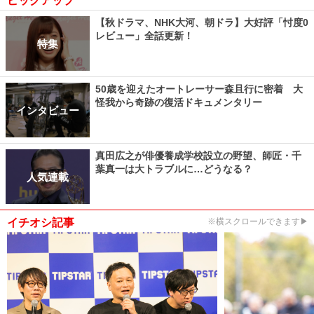
ピックアップ
【秋ドラマ、NHK大河、朝ドラ】大好評「忖度0
レビュー」全話更新！
特集
50歳を迎えたオートレーサー森且行に密着 大
怪我から奇跡の復活ドキュメンタリー
インタビュー
真田広之が俳優養成学校設立の野望、師匠・千
葉真一は大トラブルに…どうなる？
人気連載
イチオシ記事
※横スクロールできます▶