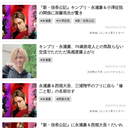
『新・信長公記』キンプリ・永瀬廉＆小澤征悦
の関係に加藤浩次が驚き
永瀬廉
小澤征悦
新・信長公記
2022/07/23 07:00
鈴木紬（エンタメ系ライター）
キンプリ・永瀬廉、70歳差老人との気取らない
交流でただただ高感度爆上がり
永瀬廉
2022/07/22 13:00
大沢野八千代（ジャーナリスト）
永瀬廉＆西畑大吾、三浦翔平のフリに自ら「修
二と彰」の名前出す
永瀬廉
西畑大吾
2022/07/12 08:00
鈴木紬（エンタメ系ライター）
『新・信長公記』に永瀬廉＆西畑大吾！だいれ