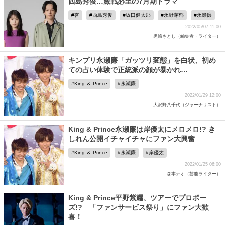
西島秀俊…激戦必至の7月期ドラマ
杏
西島秀俊
坂口健太郎
永野芽郁
永瀬廉
2022/05/07 11:00
黒崎さとし（編集者・ライター）
キンプリ永瀬廉「ガッツリ変態」を白状、初め
ての占い体験で正統派の顔が暴かれ…
King ＆ Prince
永瀬廉
2022/01/29 12:00
大沢野八千代（ジャーナリスト）
King & Prince永瀬廉は岸優太にメロメロ!? き
しれん公開イチャイチャにファン大興奮
King ＆ Prince
永瀬廉
岸優太
2022/01/25 06:00
森本ナオ（芸能ライター）
King & Prince平野紫耀、ツアーでプロポー
ズ!? 「ファンサービス祭り」にファン大歓
喜！