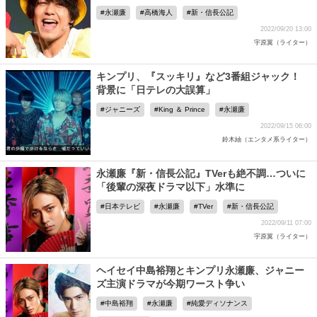
永瀬廉
高橋海人
新・信長公記
2022/09/20 13:00
宇原翼（ライター）
キンプリ、『スッキリ』など3番組ジャック！
背景に「日テレの大誤算」
ジャニーズ
King ＆ Prince
永瀬廉
2022/09/15 06:00
鈴木紬（エンタメ系ライター）
永瀬廉『新・信長公記』TVerも絶不調…ついに
「後輩の深夜ドラマ以下」水準に
日本テレビ
永瀬廉
TVer
新・信長公記
2022/09/11 07:00
宇原翼（ライター）
ヘイセイ中島裕翔とキンプリ永瀬廉、ジャニー
ズ主演ドラマが今期ワースト争い
中島裕翔
永瀬廉
純愛ディソナンス