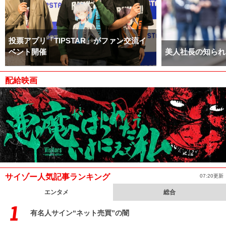
投票アプリ「TIPSTAR」がファン交流イ
ベント開催
美人社長の知られ
配給映画
サイゾー人気記事ランキング
07:20更新
エンタメ
総合
有名人サイン“ネット売買”の闇