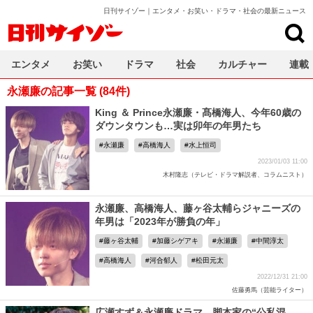
日刊サイゾー｜エンタメ・お笑い・ドラマ・社会の最新ニュース
日刊サイゾー
エンタメ
お笑い
ドラマ
社会
カルチャー
連載
永瀬廉の記事一覧 (84件)
King ＆ Prince永瀬廉・髙橋海人、今年60歳の
ダウンタウンも…実は卯年の年男たち
永瀬廉
高橋海人
水上恒司
2023/01/03 11:00
木村隆志（テレビ・ドラマ解説者、コラムニスト）
永瀬廉、高橋海人、藤ヶ谷太輔らジャニーズの
年男は「2023年が勝負の年」
藤ヶ谷太輔
加藤シゲアキ
永瀬廉
中間淳太
高橋海人
河合郁人
松田元太
2022/12/31 21:00
佐藤勇馬（芸能ライター）
広瀬すず＆永瀬廉ドラマ、脚本家の“公私混