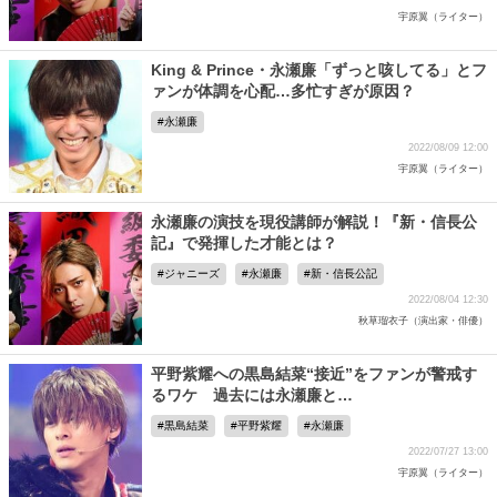
宇原翼（ライター）
King & Prince・永瀬廉「ずっと咳してる」とフ
ァンが体調を心配…多忙すぎが原因？
永瀬廉
2022/08/09 12:00
宇原翼（ライター）
永瀬廉の演技を現役講師が解説！『新・信長公
記』で発揮した才能とは？
ジャニーズ
永瀬廉
新・信長公記
2022/08/04 12:30
秋草瑠衣子（演出家・俳優）
平野紫耀への黒島結菜“接近”をファンが警戒す
るワケ 過去には永瀬廉と…
黒島結菜
平野紫耀
永瀬廉
2022/07/27 13:00
宇原翼（ライター）