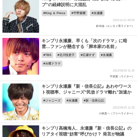
ブ”の経緯説明に大混乱
King ＆ Prince
平野紫耀
永瀬廉
2022/11/12 09:00
鈴木紬（エンタメ系ライター）
キンプリ永瀬廉、早くも「次のドラマ」に暗
雲…ファンが懸念する「脚本家の名前」
TBS
北川悦吏子
広瀬すず
永瀬廉
火曜ドラマ
2022/09/29 11:30
宇原翼（ライター）
キンプリ永瀬廉『新・信長公記』あわやワース
ト視聴率、ジャニーズ“民放ドラマ離れ”加速か
ジャニーズ
永瀬廉
新・信長公記
2022/09/25 11:30
小林真一（フリーライター）
キンプリ高橋海人、永瀬廉『新・信長公記』の
リアタイ視聴“妨害”呼びかけ？ 発言が物議