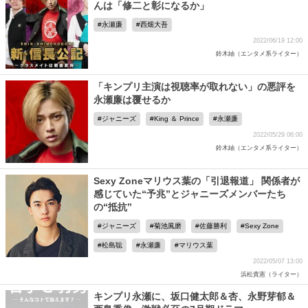
んは「修二と彰になるか」
永瀬廉
西畑大吾
2022/06/19 12:00
鈴木紬（エンタメ系ライター）
「キンプリ主演は視聴率が取れない」の悪評を
永瀬廉は覆せるか
ジャニーズ
King ＆ Prince
永瀬廉
2022/05/29 06:00
鈴木紬（エンタメ系ライター）
Sexy Zoneマリウス葉の「引退報道」 関係者が
感じていた“予兆”とジャニーズメンバーたち
の“抵抗”
ジャニーズ
菊池風磨
佐藤勝利
Sexy Zone
松島聡
永瀬廉
マリウス葉
2022/05/07 13:00
浜松貴憲（ライター）
キンプリ永瀬に、坂口健太郎＆杏、永野芽郁＆