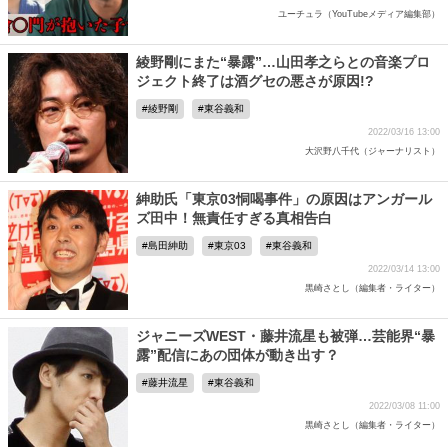
ユーチュラ（YouTubeメディア編集部）
綾野剛にまた“暴露”…山田孝之らとの音楽プロ
ジェクト終了は酒グセの悪さが原因!?
綾野剛
東谷義和
2022/03/16 13:00
大沢野八千代（ジャーナリスト）
紳助氏「東京03恫喝事件」の原因はアンガール
ズ田中！無責任すぎる真相告白
島田紳助
東京03
東谷義和
2022/03/14 13:00
黒崎さとし（編集者・ライター）
ジャニーズWEST・藤井流星も被弾…芸能界“暴
露”配信にあの団体が動き出す？
藤井流星
東谷義和
2022/03/08 11:00
黒崎さとし（編集者・ライター）