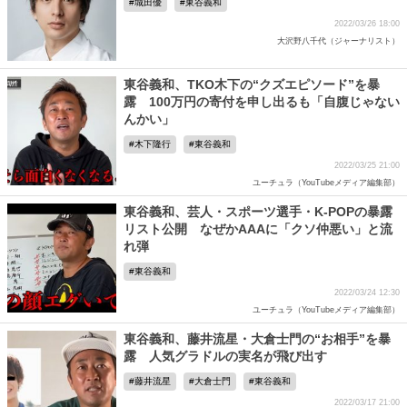
城田優
東谷義和
2022/03/26 18:00
大沢野八千代（ジャーナリスト）
東谷義和、TKO木下の“クズエピソード”を暴
露 100万円の寄付を申し出るも「自腹じゃない
んかい」
木下隆行
東谷義和
2022/03/25 21:00
ユーチュラ（YouTubeメディア編集部）
東谷義和、芸人・スポーツ選手・K-POPの暴露
リスト公開 なぜかAAAに「クソ仲悪い」と流
れ弾
東谷義和
2022/03/24 12:30
ユーチュラ（YouTubeメディア編集部）
東谷義和、藤井流星・大倉士門の“お相手”を暴
露 人気グラドルの実名が飛び出す
藤井流星
大倉士門
東谷義和
2022/03/17 21:00