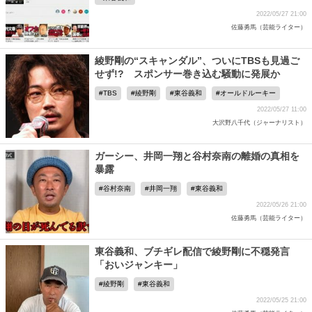
2022/05/27 21:00
佐藤勇馬（芸能ライター）
綾野剛の“スキャンダル”、ついにTBSも見過ご
せず!? スポンサー巻き込む騒動に発展か
TBS
綾野剛
東谷義和
オールドルーキー
2022/05/27 11:00
大沢野八千代（ジャーナリスト）
ガーシー、井岡一翔と谷村奈南の離婚の真相を
暴露
谷村奈南
井岡一翔
東谷義和
2022/05/26 21:00
佐藤勇馬（芸能ライター）
東谷義和、ブチギレ配信で綾野剛に不穏発言
「おいジャンキー」
綾野剛
東谷義和
2022/05/25 21:00