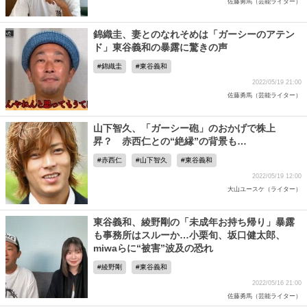
佐藤勇馬（芸能ライター）
錦織圭、妻とのなれそめは「ガーシーのアテン
ド」東谷義和の暴露に驚きの声
錦織圭
東谷義和
2022/05/19 21:00
佐藤勇馬（芸能ライター）
山下智久、「ガーシー砲」のおかげで株上
昇？ 赤西仁との“絶縁”の背景も…
赤西仁
山下智久
東谷義和
2022/05/19 12:00
大山ユースケ（ライター）
東谷義和、綾野剛の「未成年お持ち帰り」暴露
も事務所はスルーか…小栗旬、坂口健太郎、
miwaらに“被害”波及の恐れ
綾野剛
東谷義和
2022/05/16 21:00
佐藤勇馬（芸能ライター）