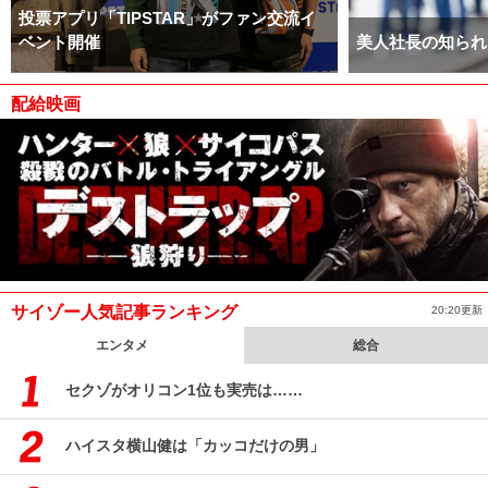
投票アプリ「TIPSTAR」がファン交流イ
ベント開催
美人社長の知られ
配給映画
サイゾー人気記事ランキング
20:20更新
エンタメ
総合
セクゾがオリコン1位も実売は……
ハイスタ横山健は「カッコだけの男」