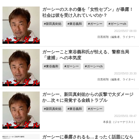
ガーシーのスネの傷を「女性セブン」が暴露！
社会は彼を受け入れていいのか？
新田真剣佑
東谷義和
ガーシー
ガーシーch
2022/05/07 08:00
目黒裕翔（編集者、ライター）
ガーシーこと東谷義和氏が怯える、警察当局
「逮捕」への本気度
東谷義和
ガーシー
ガーシーch
2022/05/03 20:30
目黒裕翔（編集者、ライター）
ガーシー、新田真剣佑からの反撃で大ダメージ
か…次々に発覚する金銭トラブル
新田真剣佑
東谷義和
ガーシー
2022/05/01 09:47
本多圭（ジャーナリスト）
ガーシーに暴露されるも…まったく話題になら