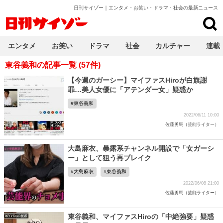
日刊サイゾー｜エンタメ・お笑い・ドラマ・社会の最新ニュース
日刊サイゾー
エンタメ
お笑い
ドラマ
社会
カルチャー
連載
東谷義和の記事一覧 (57件)
【今週のガーシー】マイファスHiroが白旗謝
罪…美人女優に「アテンダー女」疑惑か
東谷義和
2022/06/11 10:00
佐藤勇馬（芸能ライター）
大島麻衣、暴露系チャンネル開設で「女ガーシ
ー」として狙う再ブレイク
大島麻衣
東谷義和
2022/06/08 21:00
佐藤勇馬（芸能ライター）
東谷義和、マイファスHiroの「中絶強要」疑惑