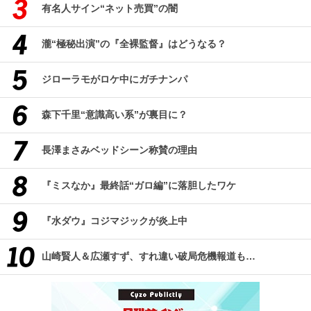
有名人サイン“ネット売買”の闇
瀧“極秘出演”の『全裸監督』はどうなる？
ジローラモがロケ中にガチナンパ
森下千里“意識高い系”が裏目に？
長澤まさみベッドシーン称賛の理由
『ミスなか』最終話“ガロ編”に落胆したワケ
『水ダウ』コジマジックが炎上中
山崎賢人＆広瀬すず、すれ違い破局危機報道も…