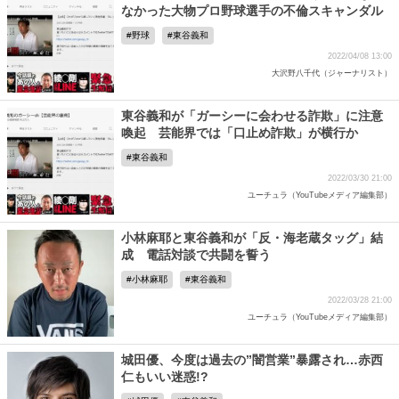
なかった大物プロ野球選手の不倫スキャンダル
野球
東谷義和
2022/04/08 13:00
大沢野八千代（ジャーナリスト）
東谷義和が「ガーシーに会わせる詐欺」に注意
喚起 芸能界では「口止め詐欺」が横行か
東谷義和
2022/03/30 21:00
ユーチュラ（YouTubeメディア編集部）
小林麻耶と東谷義和が「反・海老蔵タッグ」結
成 電話対談で共闘を誓う
小林麻耶
東谷義和
2022/03/28 21:00
ユーチュラ（YouTubeメディア編集部）
城田優、今度は過去の”闇営業”暴露され…赤西
仁もいい迷惑!?