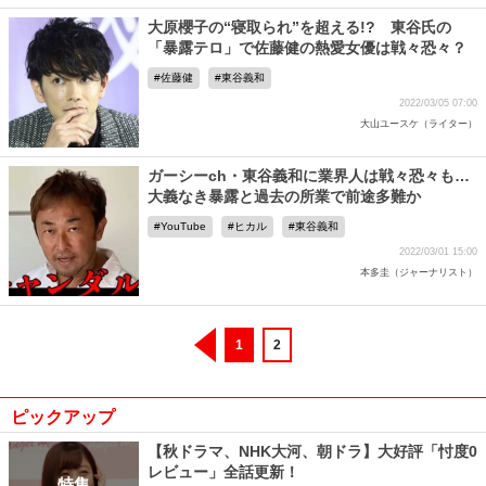
大原櫻子の“寝取られ”を超える!? 東谷氏の
「暴露テロ」で佐藤健の熱愛女優は戦々恐々？
佐藤健
東谷義和
2022/03/05 07:00
大山ユースケ（ライター）
ガーシーch・東谷義和に業界人は戦々恐々も…
大義なき暴露と過去の所業で前途多難か
YouTube
ヒカル
東谷義和
2022/03/01 15:00
本多圭（ジャーナリスト）
1
2
ピックアップ
【秋ドラマ、NHK大河、朝ドラ】大好評「忖度0
レビュー」全話更新！
特集