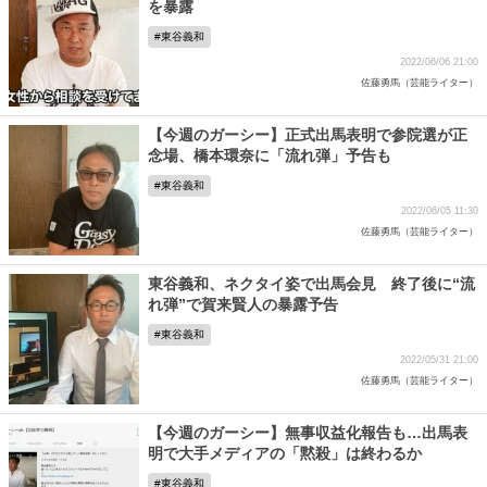
を暴露
東谷義和
2022/06/06 21:00
佐藤勇馬（芸能ライター）
【今週のガーシー】正式出馬表明で参院選が正
念場、橋本環奈に「流れ弾」予告も
東谷義和
2022/06/05 11:30
佐藤勇馬（芸能ライター）
東谷義和、ネクタイ姿で出馬会見 終了後に“流
れ弾”で賀来賢人の暴露予告
東谷義和
2022/05/31 21:00
佐藤勇馬（芸能ライター）
【今週のガーシー】無事収益化報告も…出馬表
明で大手メディアの「黙殺」は終わるか
東谷義和