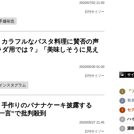
2020/07/02 21:00
日刊サイゾー
手越祐也
、カラフルなパスタ料理に賛否の声
ラダ用では？」「美味しそうに見え
2020/05/30 01:00
サ
日刊サイゾー
インスタグラム
『
有
、手作りのバナナケーキ披露する
セ
一言”で批判殺到
ハ
2020/05/27 21:45
源
日刊サイゾー