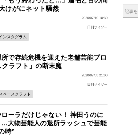
、「もう終わったと…」眉毛と目の間
う大けがにネット騒然
2020/07/10 10:30
日刊サイゾー
インスタグラム
退所で存続危機を迎えた老舗芸能プロ
スクラフト」の断末魔
2020/07/03 21:00
日刊サイゾー
スペースクラフト
やローラだけじゃない！ 神田うのに
も…大物芸能人の退所ラッシュで芸能
の時”