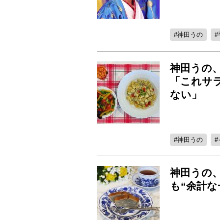
神田うの
神田うの
「これサ
ない」
神田うの
神田うの
も“余計な