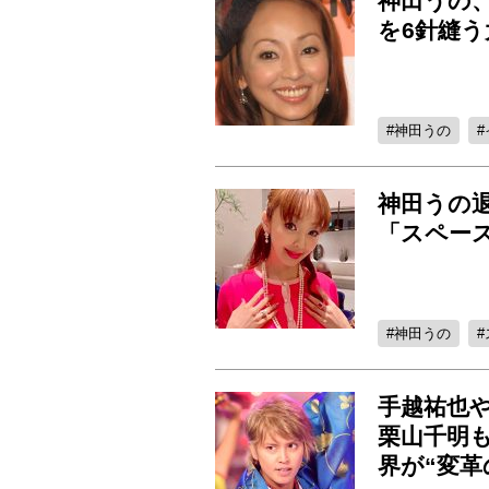
神田うの
を6針縫
神田うの
神田うの
「スペー
神田うの
手越祐也
栗山千明
界が“変革