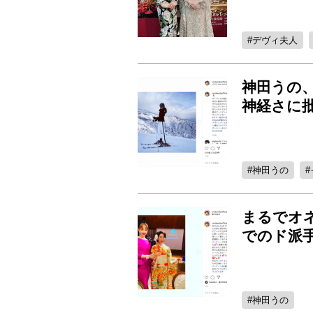
デヴィ夫人
神田うの
神経さに
神田うの
まるでオネ
でのド派
神田うの