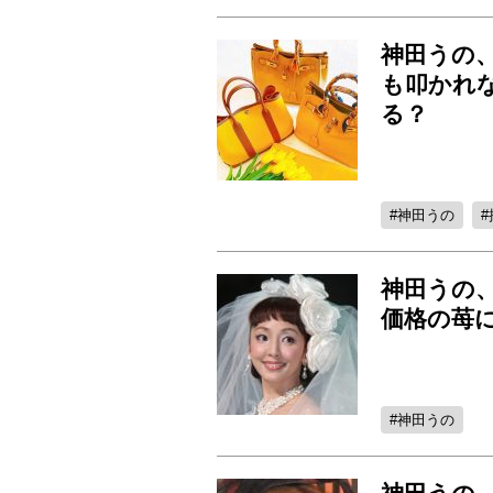
神田うの
も叩かれ
る？
神田うの
神田うの、
価格の苺
神田うの