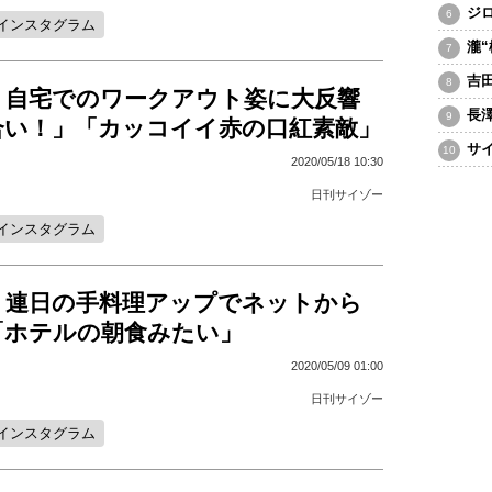
ジ
インスタグラム
瀧
吉
、自宅でのワークアウト姿に大反響
長
合い！」「カッコイイ赤の口紅素敵」
サ
2020/05/18 10:30
日刊サイゾー
インスタグラム
、連日の手料理アップでネットから
「ホテルの朝食みたい」
2020/05/09 01:00
日刊サイゾー
インスタグラム