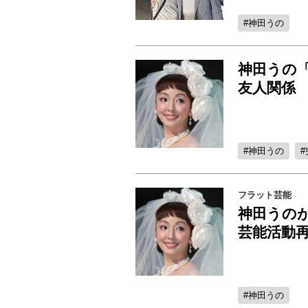
神田うの
神田うの
友人関係
神田うの
フラット芸能
神田うの
芸能活動
神田うの