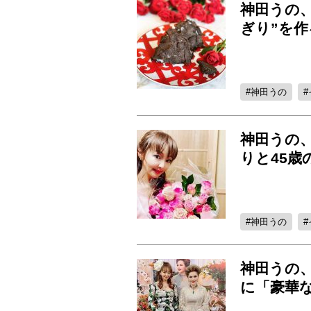
神田うの
ぎり”を
神田うの
神田うの
りと45歳
神田うの
神田うの
に「豪華