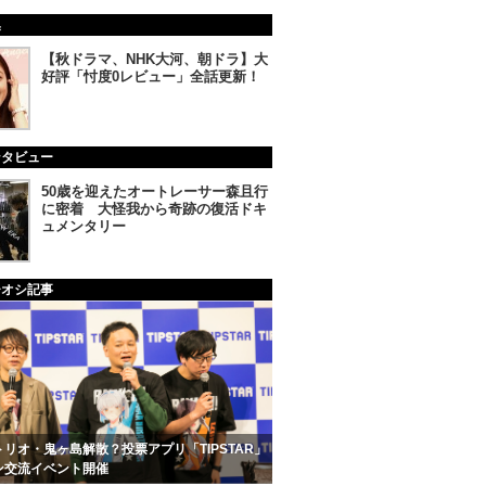
集
【秋ドラマ、NHK大河、朝ドラ】大
好評「忖度0レビュー」全話更新！
ンタビュー
50歳を迎えたオートレーサー森且行
に密着 大怪我から奇跡の復活ドキ
ュメンタリー
チオシ記事
リオ・鬼ヶ島解散？投票アプリ「TIPSTAR」
ン交流イベント開催