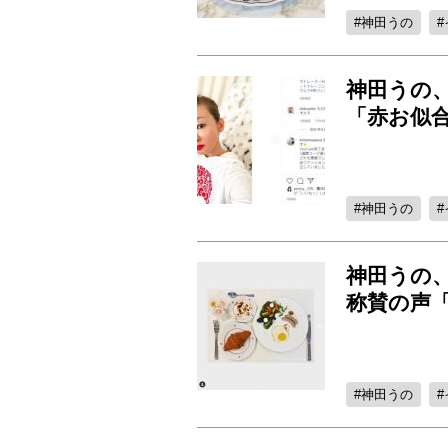
神田うの
神田うの
「赤お似
神田うの
神田うの
称賛の声
神田うの