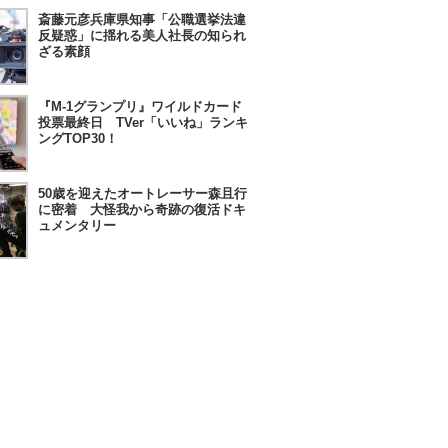
斎藤元彦兵庫県知事「公職選挙法違
反疑惑」に揺れる美人社長の知られ
ざる素顔
『M-1グランプリ』ワイルドカード
投票最終日 TVer「いいね」ランキ
ングTOP30！
50歳を迎えたオートレーサー森且行
に密着 大怪我から奇跡の復活ドキ
ュメンタリー