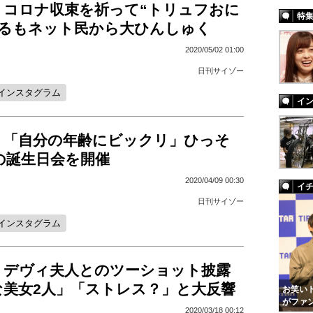
、コロナ収束を祈って“トリュフおに
特
作るもネット民から大ひんしゅく
2020/05/02 01:00
日刊サイゾー
インスタグラム
イ
、「自分の年齢にビックリ」ひっそ
の誕生日会を開催
2020/04/09 00:30
イ
日刊サイゾー
インスタグラム
、デヴィ夫人とのツーショット披露
な美女2人」「ストレス？」と大反響
お笑いト
がファ
2020/03/18 00:12