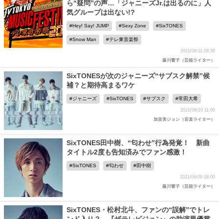
ら“疑問”の声…「ジャニーズJr.は出るのに」人
気グループは出ない!?
Hey! Say! JUMP
Sexy Zone
SixTONES
Snow Man
テレ東音楽祭
2021/06/11 09:30
藤川響子（芸能ライター）
SixTONESが次のジャニーズ“サブスク解禁”候
補？と期待高まるワケ
ジャニーズ
SixTONES
サブスク
常田大希
2021/06/10 11:00
加賀美ジョン（音楽ライター）
SixTONES田中樹、“匂わせ”行為発覚！ 新曲
タイトル2度も告知済みでファン感激！
SixTONES
匂わせ
田中樹
2021/06/09 08:00
藤川響子（芸能ライター）
SixTONES・松村北斗、ファンの“誤解”でトレ