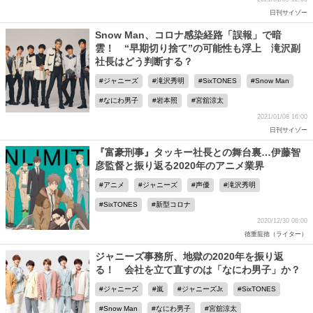
日刊サイゾー
Snow Man、コロナ感染経路「誤報」で暗
雲！ “早期切り捨て”の可能性も浮上 滝沢副
社長はどう判断する？
ジャニーズ
滝沢秀明
SixTONES
Snow Man
なにわ男子
岩本照
宮舘涼太
2021/01/08 16:00
日刊サイゾー
『富豪刑事』タッキー社長との舞台裏…伊藤智
彦監督と振り返る2020年のアニメ業界
アニメ
ジャニーズ
声優
滝沢秀明
SixTONES
新型コロナ
2020/12/30 06:00
徳重龍徳（ライター）
ジャニーズ事務所、地獄の2020年を振り返
る！ 会社を立て直すのは「なにわ男子」か？
ジャニーズ
嵐
ジャニーズJr.
SixTONES
Snow Man
なにわ男子
宮舘涼太