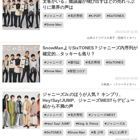
太客がいる」陰謀論が飛び出すほどの売れっぷ
りに業界の声は
ジャニーズ
滝沢秀明
K-POP
SixTONES
Snow Man
2021/01/25 11:00
山本ロドリゲス久美子（芸能ライター）
SnowManよりSixTONES？ジャニーズ内序列が
確定的…タッキーも焦り？
ジャニーズ
週刊誌
滝沢秀明
SixTONES
Snow Man
新型コロナ
2021/01/10 20:00
小林真一（フリーライター）
ジャニーズJr.のほうが人気？ キンプリ、
Hey!Say!JUMP、ジャニーズWESTらデビュー
組から不満の声
ジャニーズ
滝沢秀明
ジャニーズWEST
Hey! Say! JUMP
King ＆ Prince
ジャニーズJr.
SixTONES
Snow Man
美 少年
なにわ男子
2021/01/09 12:00