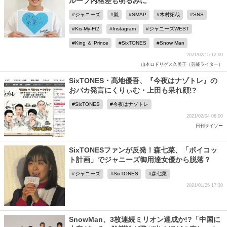
ループ内格差も明るみに
ジャニーズ
嵐
SMAP
木村拓哉
SNS
Kis-My-Ft2
Instagram
ジャニーズWEST
King ＆ Prince
SixTONES
Snow Man
2021/02/15 12:00
山本ロドリゲス久美子（芸能ライター）
SixTONES・髙地優吾、『今夜はナゾトレ』の
おバカ発言にくりぃむ・上田も呆れ顔!?
SixTONES
今夜はナゾトレ
2021/02/04 06:00
日刊サイゾー
SixTONESファンが反発！森七菜、「ボイコッ
ト計画」でジャニーズ御用達女優から脱落？
ジャニーズ
SixTONES
森七菜
2021/01/25 17:30
SnowMan、3枚連続ミリオン達成か!?「中国に