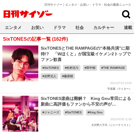
日刊サイゾー｜エンタメ・お笑い・ドラマ・社会の最新ニュース
日刊サイゾー
エンタメ
お笑い
ドラマ
社会
カルチャー
連載
SixTONESの記事一覧 (162件)
SixTONESとTHE RAMPAGEの“本格共演”に期
待!? 「Wほくと」が国宝級イケメン2トップで
ファン歓喜
SixTONES
松村北斗
田中樹
THE RAMPAGE
吉野北人
藤原樹
2021/07/19 10:00
宇原翼（ライター）
SixTONES楽曲は難解？ King Gnu常田による
新曲に高評価もファンから不安の声が…
ジャニーズ
SixTONES
King Gnu
2021/07/05 11:00
大沢野八千代（ジャーナリスト）