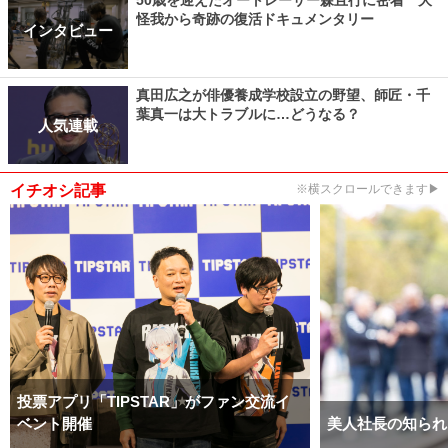
50歳を迎えたオートレーサー森且行に密着 大
怪我から奇跡の復活ドキュメンタリー
インタビュー
真田広之が俳優養成学校設立の野望、師匠・千
葉真一は大トラブルに…どうなる？
人気連載
イチオシ記事
※横スクロールできます▶
投票アプリ「TIPSTAR」がファン交流イ
ベント開催
美人社長の知られ