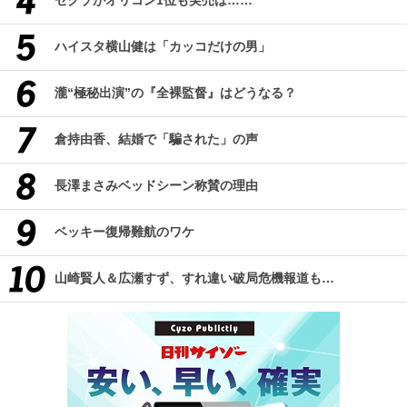
セクゾがオリコン1位も実売は……
ハイスタ横山健は「カッコだけの男」
瀧“極秘出演”の『全裸監督』はどうなる？
倉持由香、結婚で「騙された」の声
長澤まさみベッドシーン称賛の理由
ベッキー復帰難航のワケ
山崎賢人＆広瀬すず、すれ違い破局危機報道も…