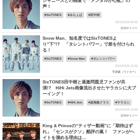
ジャニーズとの熱愛で「メンタルが心配」の
声！
SixTONES
みちょぱ
田中樹
2021/03/26 09:00
日刊サイゾー
Snow Man、知名度ではSixTONESよ
り“下”!? 「タレントパワー」で差を付けられ
る！
SixTONES
Snow Man
タレントパワー
2021/03/20 15:00
宇原翼（ライター）
SixTONES田中樹と過激問題児ファンが共
演!? HiHi Jets画像流出させたヤラカシに大ブ
ーイング！
SixTONES
HiHi Jets
超無敵クラス
ヤラカシ
2021/03/18 10:00
日刊サイゾー
King & Princeの“ティザー動画”に「期待はず
れ」「センスがクソ」酷評の嵐！ ファンがヘ
イトを溜める理由は…