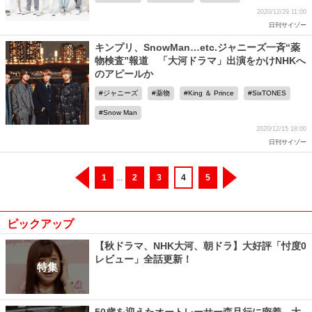
2020/12/29 11:00
日刊サイゾー
キンプリ、SnowMan…etc.ジャニーズ一斉“薬
物検査”報道 「大河ドラマ」出演をかけNHKへ
のアピールか
ジャニーズ
薬物
King ＆ Prince
SixTONES
Snow Man
2020/12/15 18:00
日刊サイゾー
1
...
2
3
4
5
ピックアップ
【秋ドラマ、NHK大河、朝ドラ】大好評「忖度0
レビュー」全話更新！
特集