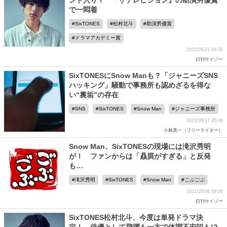
ンド入り？ 『ザテレビジョン』の助演男優賞
で一悶着
SixTONES
松村北斗
助演男優賞
ドラマアカデミー賞
2021/05/21 09:30
日刊サイゾー
SixTONESにSnow Manも？「ジャニーズSNS
ハッキング」騒動で事務所も認めざるを得な
い“裏垢”の存在
SNS
SixTONES
Snow Man
ジャニーズ事務所
2021/05/17 20:00
小林真一（フリーライター）
Snow Man、SixTONESの現場には滝沢秀明
が！ ファンからは「贔屓がすぎる」と反発
も…
滝沢秀明
SixTONES
Snow Man
ごぶごぶ
2021/05/08 08:00
日刊サイゾー
SixTONES松村北斗、今度は単発ドラマ決