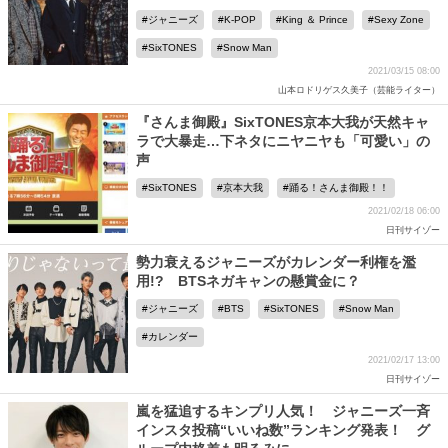
ジャニーズ
K-POP
King ＆ Prince
Sexy Zone
SixTONES
Snow Man
2021/03/15 08:00
山本ロドリゲス久美子（芸能ライター）
『さんま御殿』SixTONES京本大我が天然キャ
ラで大暴走…下ネタにニヤニヤも「可愛い」の
声
SixTONES
京本大我
踊る！さんま御殿！！
2021/02/18 06:00
日刊サイゾー
勢力衰えるジャニーズがカレンダー利権を濫
用!? BTSネガキャンの懸賞金に？
ジャニーズ
BTS
SixTONES
Snow Man
カレンダー
2021/02/17 13:00
日刊サイゾー
嵐を猛追するキンプリ人気！ ジャニーズ一斉
インスタ投稿“いいね数”ランキング発表！ グ