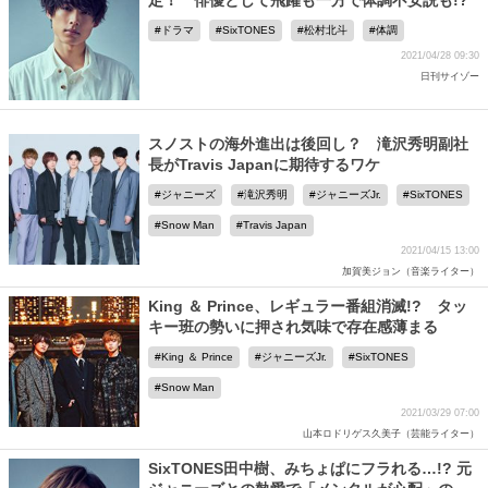
定！ 俳優として飛躍も一方で体調不安説も!?
ドラマ
SixTONES
松村北斗
体調
2021/04/28 09:30
日刊サイゾー
スノストの海外進出は後回し？ 滝沢秀明副社
長がTravis Japanに期待するワケ
ジャニーズ
滝沢秀明
ジャニーズJr.
SixTONES
Snow Man
Travis Japan
2021/04/15 13:00
加賀美ジョン（音楽ライター）
King ＆ Prince、レギュラー番組消滅!? タッ
キー班の勢いに押され気味で存在感薄まる
King ＆ Prince
ジャニーズJr.
SixTONES
Snow Man
2021/03/29 07:00
山本ロドリゲス久美子（芸能ライター）
SixTONES田中樹、みちょぱにフラれる…!? 元