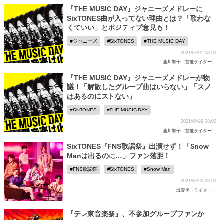
『THE MUSIC DAY』ジャニーズメドレーに
SixTONES曲が入ってない理由とは？「歌わな
くていい」とポジティプ意見も！
ジャニーズ
SixTONES
THE MUSIC DAY
2021/07/01 08:00
藤川響子（芸能ライター）
『THE MUSIC DAY』ジャニーズメドレーが物
議！「解散したグループ曲はいらない」「スノ
はあるのにストない」
SixTONES
THE MUSIC DAY
2021/06/29 08:00
藤川響子（芸能ライター）
SixTONES『FNS歌謡祭』出演せず！「Snow
Manは出るのに…」ファン落胆！
FNS歌謡祭
SixTONES
Snow Man
2021/06/26 08:00
堀愛美（ライター）
『テレ東音楽祭』、不参加グループファンか