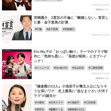
2020/11/29 14:00
日刊サイゾー
宮崎謙介、2度目の不倫に「離婚しない」宣言し
た妻・金子恵美の計算
不倫
金子恵美
宮崎謙介
2020/11/29 13:00
Kis-My-Ft2「おっぱい触り」テーマのドラマ制
作に「気持ち悪い」「発想が昭和」と大ブーイ
ング！
ジャニーズ
Kis-My-Ft2
北山宏光
二階堂高嗣
2020/11/29 12:00
日刊サイゾー
『鎌倉殿の13人』小池栄子が裏主人公になりそ
うな深いワケ 史上最高に“血なまぐさい大河ド
ラマ”の誕生か
小栗旬
大河ドラマ
小池栄子
三谷幸喜
真田丸
麒麟がくる
鎌倉殿の13人