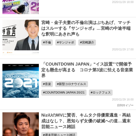
2020/11/29 18:00
宮崎・金子夫妻の不倫出演はぶちあげ、マッチ
はスルーする『サンジャポ』…宮崎の中途半端
な釈明にあきれ声も
不倫
サンジャポ
宮崎謙介
2020/11/29 17:00
「COUNTDOWN JAPAN」“イス設置”で開催予
定も懸念が高まる コロナ第3波に怯える音楽業
界
音楽
新型コロナウイルス
COUNTDOWN JAPAN 20/21
ロックフェス
2020/11/29 16:00
日刊サイゾー
NiziUのMVに賛否、キムタク俳優業邁進・再結
成はなし？、恩知らず女優の破滅への道…週末
芸能ニュース雑話
週末芸能ニュース雑話