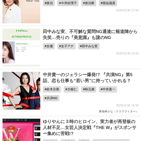
政治
今井絵理子
政治家
国会議員
2020/11/30 17:00
田中みな実、不可解な質問NG通達に報道陣から
失笑…売りの『美意識』も謎のNG
女優
女子アナ
田中みな実
2020/11/30 15:00
中井貴一のジェラシー爆発!? 『共演NG』第5
話、恋も仕事も“若い男”に持っていかれる？
鈴木京香
大根仁
秋元康
中井貴一
共演NG
2020/11/30 14:30
東海林かな（ドラマライター）
ゆりやんに３時のヒロイン、実力者が再登板の
人材不足…女芸人決定戦『THE W』がスポンサ
ー集めに苦戦!?