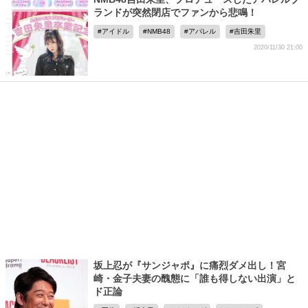
ランドが突然閉店でファンから悲鳴！
アイドル
NMB48
アパレル
吉田朱里
2020/11/30 21:00
坂上忍が『サンジャポ』に痛烈ダメ出し！宮
崎・金子夫妻の醜態に「誰も得しない出演」と
ド正論