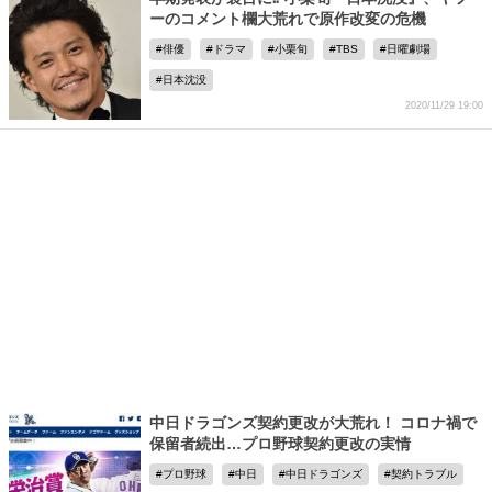
ーのコメント欄大荒れで原作改変の危機
俳優
ドラマ
小栗旬
TBS
日曜劇場
日本沈没
2020/11/29 19:00
中日ドラゴンズ契約更改が大荒れ！ コロナ禍で
保留者続出…プロ野球契約更改の実情
プロ野球
中日
中日ドラゴンズ
契約トラブル