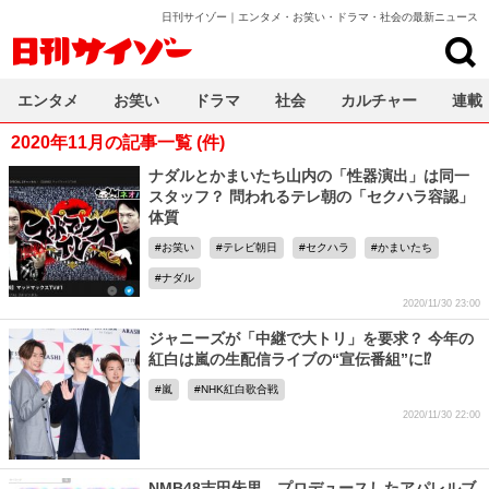
日刊サイゾー｜エンタメ・お笑い・ドラマ・社会の最新ニュース
日刊サイゾー
エンタメ
お笑い
ドラマ
社会
カルチャー
連載
2020年11月の記事一覧 (件)
ナダルとかまいたち山内の「性器演出」は同一
スタッフ？ 問われるテレ朝の「セクハラ容認」
体質
お笑い
テレビ朝日
セクハラ
かまいたち
ナダル
2020/11/30 23:00
ジャニーズが「中継で大トリ」を要求？ 今年の
紅白は嵐の生配信ライブの“宣伝番組”に⁉
嵐
NHK紅白歌合戦
2020/11/30 22:00
NMB48吉田朱里、プロデュースしたアパレルブ