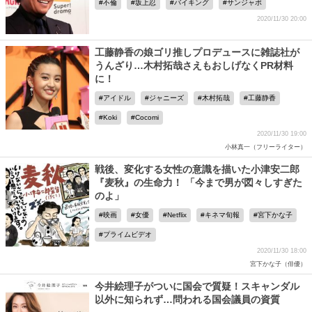
不倫
坂上忍
バイキング
サンジャポ
2020/11/30 20:00
工藤静香の娘ゴリ推しプロデュースに雑誌社が
うんざり…木村拓哉さえもおしげなくPR材料
に！
アイドル
ジャニーズ
木村拓哉
工藤静香
Koki
Cocomi
2020/11/30 19:00
小林真一（フリーライター）
戦後、変化する女性の意識を描いた小津安二郎
『麦秋』の生命力！ 「今まで男が図々しすぎた
のよ」
映画
女優
Netflix
キネマ旬報
宮下かな子
プライムビデオ
2020/11/30 18:00
宮下かな子（俳優）
今井絵理子がついに国会で質疑！スキャンダル
以外に知られず…問われる国会議員の資質