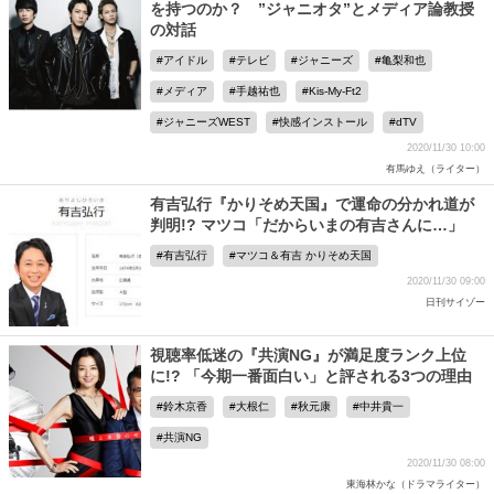
を持つのか？ ”ジャニオタ”とメディア論教授
の対話
アイドル
テレビ
ジャニーズ
亀梨和也
メディア
手越祐也
Kis-My-Ft2
ジャニーズWEST
快感インストール
dTV
2020/11/30 10:00
有馬ゆえ（ライター）
有吉弘行『かりそめ天国』で運命の分かれ道が
判明!? マツコ「だからいまの有吉さんに…」
有吉弘行
マツコ＆有吉 かりそめ天国
2020/11/30 09:00
日刊サイゾー
視聴率低迷の『共演NG』が満足度ランク上位
に!? 「今期一番面白い」と評される3つの理由
鈴木京香
大根仁
秋元康
中井貴一
共演NG
2020/11/30 08:00
東海林かな（ドラマライター）