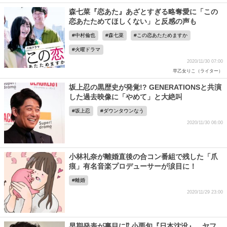
森七菜『恋あた』あざとすぎる略奪愛に「この
恋あたためてほしくない」と反感の声も
中村倫也
森七菜
この恋あたためますか
火曜ドラマ
2020/11/30 07:00
早乙女りこ（ライター）
坂上忍の黒歴史が発覚!? GENERATIONSと共演
した過去映像に「やめて」と大絶叫
坂上忍
ダウンタウンなう
2020/11/30 06:00
小林礼奈が離婚直後の合コン番組で残した「爪
痕」有名音楽プロデューサーが涙目に！
離婚
2020/11/29 23:00
早期発表が裏目に⁉ 小栗旬『日本沈没』、ヤフ