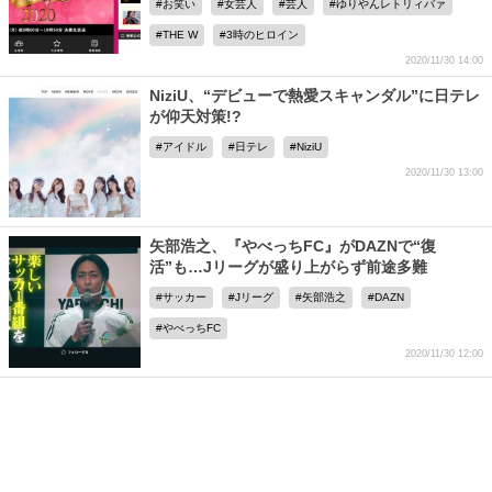
お笑い
女芸人
芸人
ゆりやんレトリィバァ
THE W
3時のヒロイン
2020/11/30 14:00
NiziU、“デビューで熱愛スキャンダル”に日テレ
が仰天対策!?
アイドル
日テレ
NiziU
2020/11/30 13:00
矢部浩之、『やべっちFC』がDAZNで“復
活”も…Jリーグが盛り上がらず前途多難
サッカー
Jリーグ
矢部浩之
DAZN
やべっちFC
2020/11/30 12:00