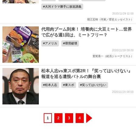
大河ドラマ勝手に放送講義
2020/11/29 11:00
堀江宏樹（作家／歴史エッセイスト）
代用肉ブーム到来！ 培養肉に大豆ミート…世界
で広がる週1回は、ミートフリー？
アメリカ
環境破壊
2020/11/29 09:00
鷲尾香一（経済ジャーナリスト）
松本人志vs東スポ第2R！『笑ってはいけない』
報道を巡る遺恨バトルの舞台裏
松本人志
東スポ
笑ってはいけない
2020/11/29 08:00
1
2
3
4