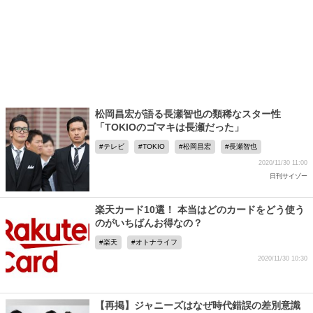
松岡昌宏が語る長瀬智也の類稀なスター性
「TOKIOのゴマキは長瀬だった」
テレビ
TOKIO
松岡昌宏
長瀬智也
2020/11/30 11:00
日刊サイゾー
楽天カード10選！ 本当はどのカードをどう使う
のがいちばんお得なの？
楽天
オトナライフ
2020/11/30 10:30
【再掲】ジャニーズはなぜ時代錯誤の差別意識