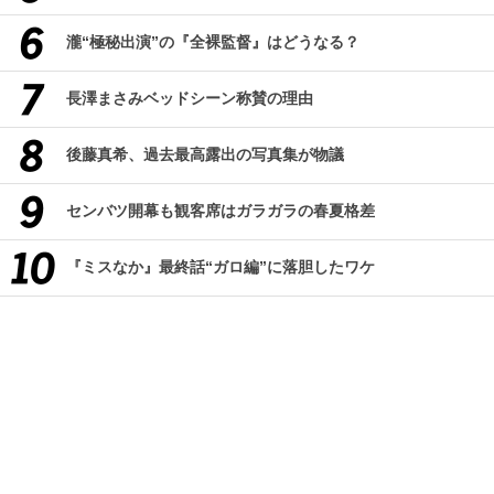
瀧“極秘出演”の『全裸監督』はどうなる？
長澤まさみベッドシーン称賛の理由
後藤真希、過去最高露出の写真集が物議
センバツ開幕も観客席はガラガラの春夏格差
『ミスなか』最終話“ガロ編”に落胆したワケ