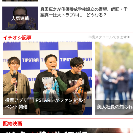
真田広之が俳優養成学校設立の野望、師匠・千
葉真一は大トラブルに…どうなる？
人気連載
イチオシ記事
※横スクロールできます▶
投票アプリ「TIPSTAR」がファン交流イ
ベント開催
美人社長の知られ
配給映画