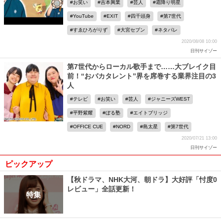
お笑い
吉本興業
芸人
霜降り明星
YouTube
EXIT
四千頭身
第7世代
すゑひろがりず
大宮セブン
ネタパレ
2020/08/08 10:00
日刊サイゾー
第7世代からローカル歌手まで……大ブレイク目
前！“おバカタレント”界を席巻する業界注目の3
人
テレビ
お笑い
芸人
ジャニーズWEST
平野紫耀
ぼる塾
エイトブリッジ
OFFICE CUE
NORD
島太星
第7世代
2020/07/21 13:00
日刊サイゾー
ピックアップ
【秋ドラマ、NHK大河、朝ドラ】大好評「忖度0
レビュー」全話更新！
特集