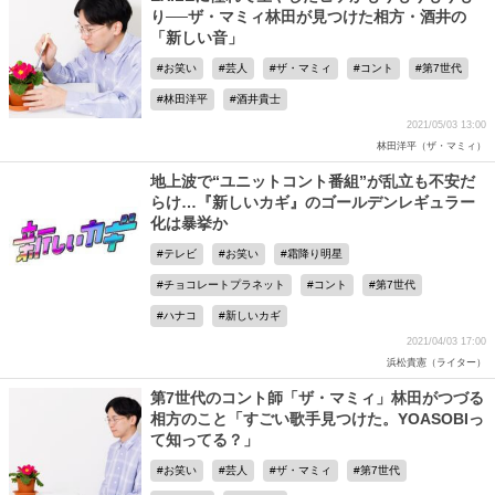
り──ザ・マミィ林田が見つけた相方・酒井の
「新しい音」
お笑い
芸人
ザ・マミィ
コント
第7世代
林田洋平
酒井貴士
2021/05/03 13:00
林田洋平（ザ・マミィ）
地上波で“ユニットコント番組”が乱立も不安だ
らけ…『新しいカギ』のゴールデンレギュラー
化は暴挙か
テレビ
お笑い
霜降り明星
チョコレートプラネット
コント
第7世代
ハナコ
新しいカギ
2021/04/03 17:00
浜松貴憲（ライター）
第7世代のコント師「ザ・マミィ」林田がつづる
相方のこと「すごい歌手見つけた。YOASOBIっ
て知ってる？」
お笑い
芸人
ザ・マミィ
第7世代