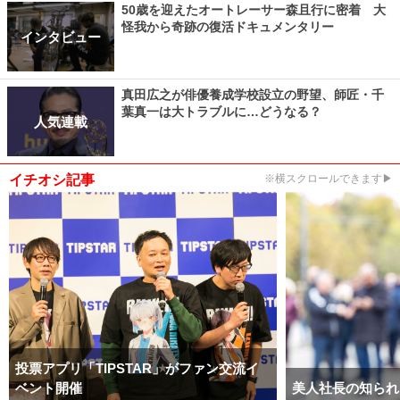
50歳を迎えたオートレーサー森且行に密着 大
怪我から奇跡の復活ドキュメンタリー
インタビュー
真田広之が俳優養成学校設立の野望、師匠・千
葉真一は大トラブルに…どうなる？
人気連載
イチオシ記事
※横スクロールできます▶
投票アプリ「TIPSTAR」がファン交流イ
ベント開催
美人社長の知られ