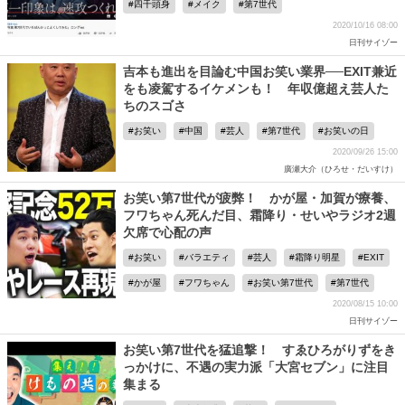
四千頭身
メイク
第7世代
2020/10/16 08:00
日刊サイゾー
吉本も進出を目論む中国お笑い業界──EXIT兼近
をも凌駕するイケメンも！ 年収億超え芸人た
ちのスゴさ
お笑い
中国
芸人
第7世代
お笑いの日
2020/09/26 15:00
廣瀬大介（ひろせ・だいすけ）
お笑い第7世代が疲弊！ かが屋・加賀が療養、
フワちゃん死んだ目、霜降り・せいやラジオ2週
欠席で心配の声
お笑い
バラエティ
芸人
霜降り明星
EXIT
かが屋
フワちゃん
お笑い第7世代
第7世代
2020/08/15 10:00
日刊サイゾー
お笑い第7世代を猛追撃！ すゑひろがりずをき
っかけに、不遇の実力派「大宮セブン」に注目
集まる