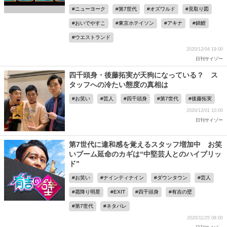
ニューヨーク
第7世代
オズワルド
見取り図
おいでやすこ
東京ホテイソン
アキナ
錦鯉
ウエストランド
2020/12/04 19:00
日刊サイゾー
四千頭身・後藤拓実が天狗になっている？ ス
タッフへの冷たい態度の真相は
お笑い
芸人
四千頭身
第7世代
後藤拓実
2020/12/01 10:00
日刊サイゾー
第7世代に違和感を覚えるスタッフ増加中 お笑
いブーム延命のカギは“中堅芸人とのハイブリッ
ド”
お笑い
ナインティナイン
ダウンタウン
芸人
霜降り明星
EXIT
四千頭身
有吉の壁
第7世代
ネタパレ
2020/11/25 08:00