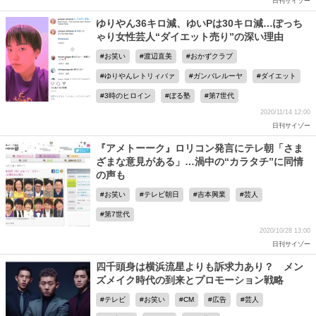
日刊サイゾー
ゆりやん36キロ減、ゆいPは30キロ減…ぽっち
ゃり女性芸人“ダイエット売り”の深い理由
お笑い
渡辺直美
おかずクラブ
ゆりやんレトリィバァ
ガンバレルーヤ
ダイエット
3時のヒロイン
ぼる塾
第7世代
2020/11/14 12:00
日刊サイゾー
『アメトーーク』ロリコン発言にテレ朝「さま
ざまな意見がある」…渦中の“カラタチ”に同情
の声も
お笑い
テレビ朝日
吉本興業
芸人
第7世代
2020/10/28 13:00
日刊サイゾー
四千頭身は横浜流星よりも訴求力あり？ メン
ズメイク時代の到来とプロモーション戦略
テレビ
お笑い
CM
広告
芸人