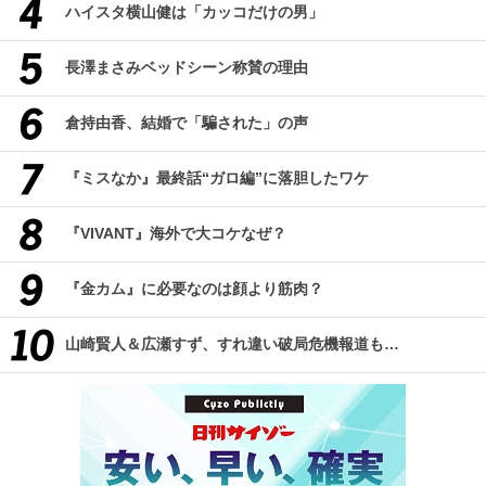
ハイスタ横山健は「カッコだけの男」
長澤まさみベッドシーン称賛の理由
倉持由香、結婚で「騙された」の声
『ミスなか』最終話“ガロ編”に落胆したワケ
『VIVANT』海外で大コケなぜ？
『金カム』に必要なのは顔より筋肉？
山崎賢人＆広瀬すず、すれ違い破局危機報道も…