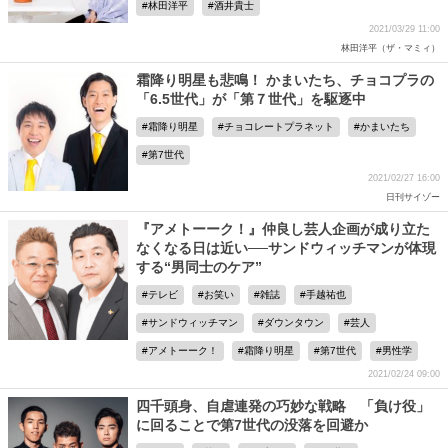
林田洋平
酒井貴士
2021/03/29 11:00
林田洋平（ザ・マミィ）
霜降り明星も悲鳴！ かまいたち、チョコプラの
「6.5世代」が「第７世代」を駆逐中
霜降り明星
チョコレートプラネット
かまいたち
第7世代
2021/02/27 16:00
日刊サイゾー
『アメトーーク！』仲良し芸人企画が成り立た
なくなる日は近い──サンドウィッチマンが体現
する“男同士のケア”
テレビ
お笑い
雑誌
手越祐也
サンドウィッチマン
ダウンタウン
芸人
アメトーーク！
霜降り明星
第7世代
男性学
2021/02/24 09:00
四千頭身、自虐連発の巧妙な戦略 「負け役」
に回ることで第7世代の没落を回避か