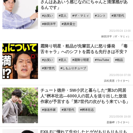
さんはああいう感じなのにちゃんと清潔感があ
るんです」
お笑い
芸人
ザ・マミィ
コント
第7世代
林田洋平
酒井貴士
2021/05/24 13:00
林田洋平（ザ・マミィ）
霜降り明星・粗品が先輩芸人に怒り爆発 「毒
舌キャラ」へのシフトを図るも先行きは不安？
お笑い
芸人
霜降り明星
YouTube
粗品
第7世代
しもふりチューブ
2021/05/16 07:00
浜松貴憲（ライター）
チュート徳井・SW小沢と暮らした“第3の同居
人”桝本壮志―6000人の芸人を送り出した放送
作家が予言する「第7世代の次がもう来ている」
放送作家
第7世代
桝本壮志
2021/05/09 19:00
斎藤岬（ライター）
EXILEに憧れて生やしたヒゲがもりもりもりも