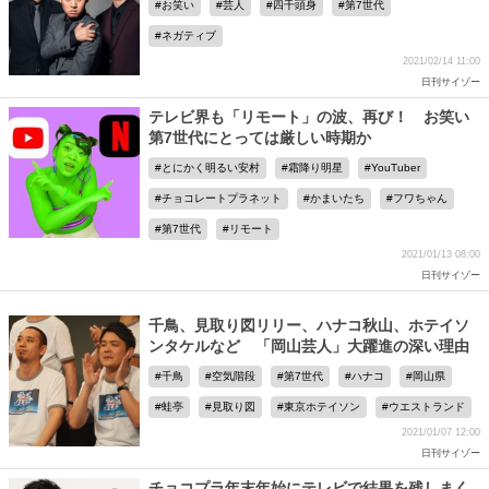
お笑い
芸人
四千頭身
第7世代
ネガティブ
2021/02/14 11:00
日刊サイゾー
テレビ界も「リモート」の波、再び！ お笑い
第7世代にとっては厳しい時期か
とにかく明るい安村
霜降り明星
YouTuber
チョコレートプラネット
かまいたち
フワちゃん
第7世代
リモート
2021/01/13 08:00
日刊サイゾー
千鳥、見取り図リリー、ハナコ秋山、ホテイソ
ンタケルなど 「岡山芸人」大躍進の深い理由
千鳥
空気階段
第7世代
ハナコ
岡山県
蛙亭
見取り図
東京ホテイソン
ウエストランド
2021/01/07 12:00
日刊サイゾー
チョコプラ年末年始にテレビで結果を残しまく