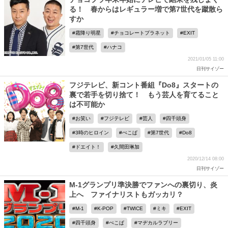
る！ 春からはレギュラー増で第7世代を蹴散ら
すか
霜降り明星
チョコレートプラネット
EXIT
第7世代
ハナコ
2021/01/05 11:00
日刊サイゾー
フジテレビ、新コント番組『Do8』スタートの
裏で若手を切り捨て！ もう芸人を育てること
は不可能か
お笑い
フジテレビ
芸人
四千頭身
3時のヒロイン
ぺこぱ
第7世代
Do8
ドエイト！
久間田琳加
2020/12/14 08:00
日刊サイゾー
M-1グランプリ準決勝でファンへの裏切り、炎
上へ ファイナリストもガッカリ？
M-1
K-POP
TWICE
ミキ
EXIT
四千頭身
ぺこぱ
マヂカルラブリー