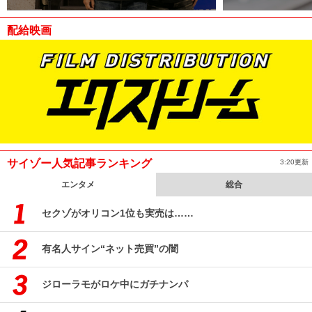
配給映画
サイゾー人気記事ランキング
3:20更新
エンタメ
総合
セクゾがオリコン1位も実売は……
有名人サイン“ネット売買”の闇
ジローラモがロケ中にガチナンパ