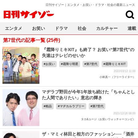
日刊サイゾー｜エンタメ・お笑い・ドラマ・社会の最新ニュース
日刊サイゾー
エンタメ
お笑い
ドラマ
社会
カルチャー
連載
第7世代の記事一覧 (25件)
『霜降りミキXIT』も終了？ お笑い“第7世代”の
失速はテレビのせいか
お笑い
霜降り明星
第7世代
霜降りミキXIT
2022/03/12 11:00
小林真一（フリーライター）
マヂラブ野田が今年1年放ち続けた「ちゃんとし
た人間でありたい」意志の輝き
粗品
マヂカルラブリー
第7世代
2021/12/18 08:00
タカ&ユージ（お笑いウォッチャーコンビ）
ザ・マミィ林田と相方のファッション──「酒井