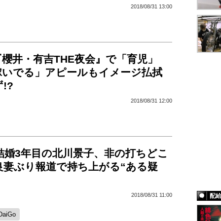
2018/08/31 13:00
櫻井・有吉THE夜会』で「育児」
稼いでる」アピールもイメージ払拭
!?
2018/08/31 12:00
と結婚3年目の北川景子、非の打ちどこ
良妻ぶり報道で持ち上がる“ある疑
2018/08/31 11:00
配
DaiGo