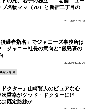
ストの死、若手の独立……老舗ニュー
ラブ名物ママ（70）と新宿二丁目の
2018/08/31 21:00
「後継者指名」でジャニーズ事務所は
? ジャニー社長の意向と“飯島班の
向
2018/08/31 20:00
滝沢秀明
・ドクター』山崎賢人のピュアな心
戸次重幸がグッド・ドクターに!?
化は既定路線か
2018/08/31 19:30