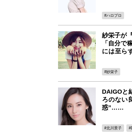
ハロプロ
紗栄子が『
「自分で
には至らず
紗栄子
DAIGO
ろのない
惑”……
北川景子