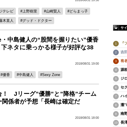
ジテレビ
上野樹里
山崎賢人
どらまっ子
藤木直人
グッド・ドクター
サ
Zone・中島健人の“股間を握りたい”優香
『
 下ネタに乗っかる様子が好評な38
吉
有
2018/08/31 19:00
源
優香
中島健人
Sexy Zone
ジ
セ
合！ Jリーグ”優勝”と”降格”チーム
ハ
ー関係者が予想「長崎は確定だ
瀧
南
2018/08/31 18:00
長