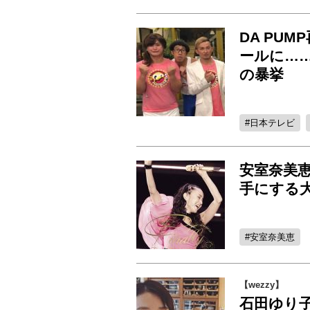
DA PU
ールに…
の暴挙
日本テレビ
安室奈美恵
手にする大
安室奈美恵
【wezzy】
石田ゆり