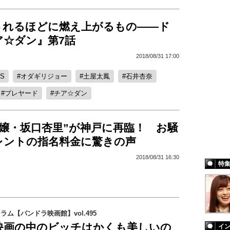
されるほどに燃え上がるもの――ド
ア☆ダン』第7話
2018/08/31 17:00
BS
オダギリジョー
土屋太鳳
石井杏奈
プレヤード
チア☆ダン
ル嬢・坂口杏里”が神戸に再臨！ お騒
レントの指名料金に驚きの声
2018/08/31 16:30
特
コラム【パンドラ映画館】vol.495
映画の中のビッチはかくも美しいの
イ