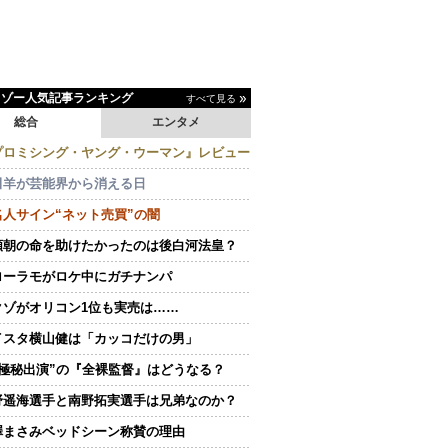
イゾー人気記事ランキング
すべて見る
総合
エンタメ
プロミシング・ヤング・ウーマン』レビュー
田羊が芸能界から消える日
名人サイン“ネット売買”の闇
頼朝の命を助けたかったのは後白河法皇？
ローラモがロケ中にガチナンパ
クゾがオリコン1位も実売は……
イスタ横山健は「カッコだけの男」
“極秘出演”の『全裸監督』はどうなる？
野遥海選手と南野拓実選手は兄弟なのか？
澤まさみベッドシーン称賛の理由