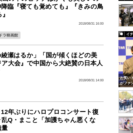
神降臨『寝ても覚めても』『きみの鳥
る』
2018/08/31 16:00
イ
ドラ映画館
の綾瀬はるか」「国が傾くほどの美
ジア大会』で中国から大絶賛の日本人
？
お笑いト
2018/08/31 14:00
がファ
、12年ぶりにハロプロコンサート復
ャ乱Q・まこと「加護ちゃん悪くな
無量