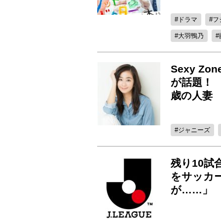
ドラマ
フ
大羽鴨乃
Sexy 
が話題！
歳の人妻
ジャニーズ
残り10試
をサッカ
が……」