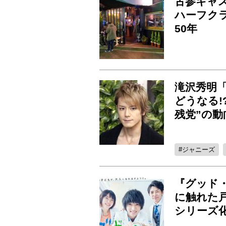
古参キャ
ハーフク
50年
滝沢秀明
どうなる!
残党”の動
ジャニーズ
『グッド
に触れた
シリーズ