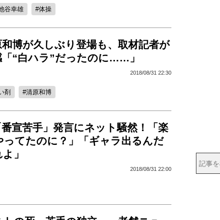
池谷幸雄
体操
原和博が久しぶり登場も、取材記者が
「“白ハラ”だったのに……」
2018/08/31 22:30
い剤
清原和博
「番宣苦手」発言にネット騒然！「楽
やってたのに？」「ギャラ出るんだ
れよ」
2018/08/31 22:00