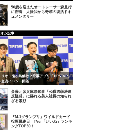
50歳を迎えたオートレーサー森且行
に密着 大怪我から奇跡の復活ドキ
ュメンタリー
チオシ記事
リオ・鬼ヶ島解散？投票アプリ「TIPSTAR」
ン交流イベント開催
斎藤元彦兵庫県知事「公職選挙法違
反疑惑」に揺れる美人社長の知られ
ざる素顔
『M-1グランプリ』ワイルドカード
投票最終日 TVer「いいね」ランキ
ングTOP30！