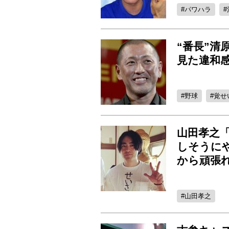
パワハラ
“番長”清
見た違和感
野球
覚せ
山田孝之
しそうに
から頑張
山田孝之