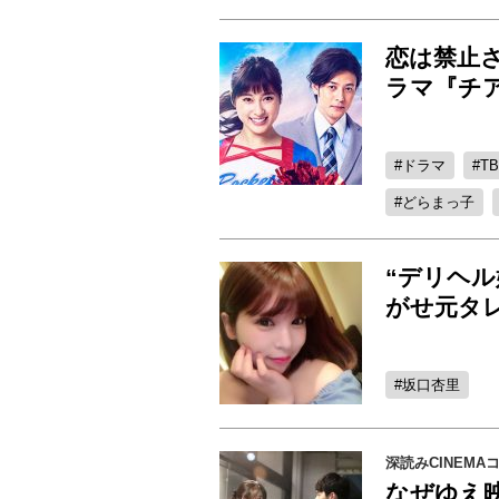
恋は禁止
ラマ『チ
ドラマ
T
どらまっ子
“デリヘ
がせ元タ
坂口杏里
深読みCINEMA
なぜゆえ