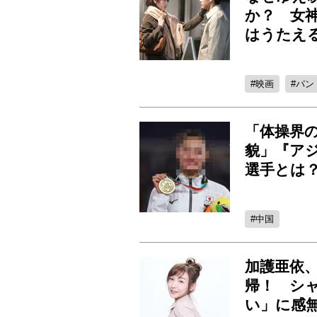
か？ 女
はうたえ
映画
パン
「体操界
貌」『ア
選手とは
中国
加護亜依
帰！ シ
い」に感