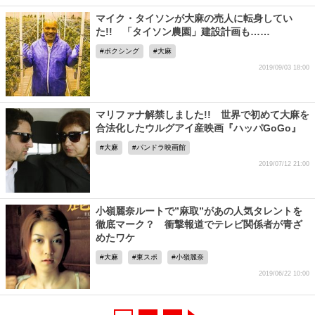
マイク・タイソンが大麻の売人に転身してい
た!! 「タイソン農園」建設計画も……
ボクシング
大麻
2019/09/03 18:00
マリファナ解禁しました!! 世界で初めて大麻を
合法化したウルグアイ産映画『ハッパGoGo』
大麻
パンドラ映画館
2019/07/12 21:00
小嶺麗奈ルートで”麻取”があの人気タレントを
徹底マーク？ 衝撃報道でテレビ関係者が青ざ
めたワケ
大麻
東スポ
小嶺麗奈
2019/06/22 10:00