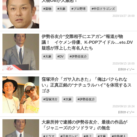
大物OBが大激怒！
薬物
大麻
プロ野球
中日ドラゴンズ
2020/10/27 16:00
伊勢谷友介“交際相手にエアガン”報道が物
議！ イケメン俳優、K-POPアイドル…etc.DV
疑惑が浮上した有名人たち
大麻
DV
伊勢谷友介
2020/09/15 16:00
日刊サイゾー
窪塚洋介「ガサ入れきた」「俺はパクられな
い」正真正銘の“ナチュラルハイ”を体現するス
ゴさ
窪塚洋介
大麻
伊勢谷友介
2020/09/10 16:24
日刊サイゾー
大麻所持で逮捕の伊勢谷友介、最後の作品が
「ジャニーズのクソドラマ」の無念
ドラマ
日本テレビ
炎上
大麻
中島健人