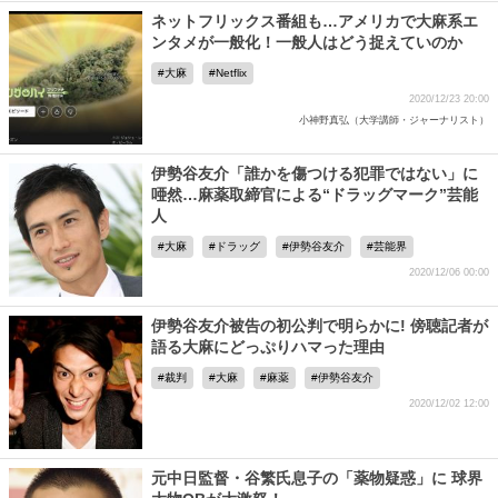
ネットフリックス番組も…アメリカで大麻系エ
ンタメが一般化！一般人はどう捉えていのか
大麻
Netflix
2020/12/23 20:00
小神野真弘（大学講師・ジャーナリスト）
伊勢谷友介「誰かを傷つける犯罪ではない」に
唖然…麻薬取締官による“ドラッグマーク”芸能
人
大麻
ドラッグ
伊勢谷友介
芸能界
2020/12/06 00:00
伊勢谷友介被告の初公判で明らかに! 傍聴記者が
語る大麻にどっぷりハマった理由
裁判
大麻
麻薬
伊勢谷友介
2020/12/02 12:00
元中日監督・谷繁氏息子の「薬物疑惑」に 球界