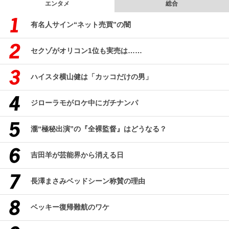
エンタメ
総合
有名人サイン“ネット売買”の闇
セクゾがオリコン1位も実売は……
ハイスタ横山健は「カッコだけの男」
ジローラモがロケ中にガチナンパ
瀧“極秘出演”の『全裸監督』はどうなる？
吉田羊が芸能界から消える日
長澤まさみベッドシーン称賛の理由
ベッキー復帰難航のワケ