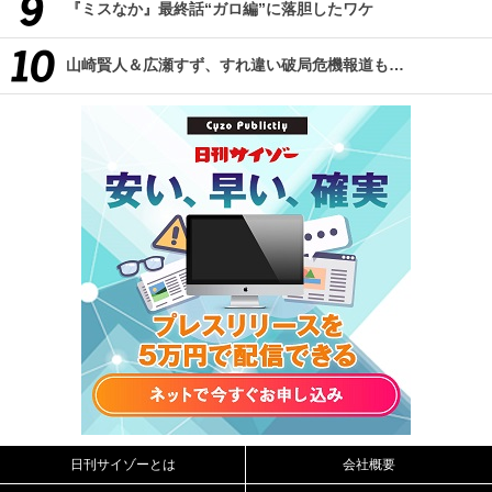
『ミスなか』最終話“ガロ編”に落胆したワケ
山崎賢人＆広瀬すず、すれ違い破局危機報道も…
日刊サイゾーとは
会社概要