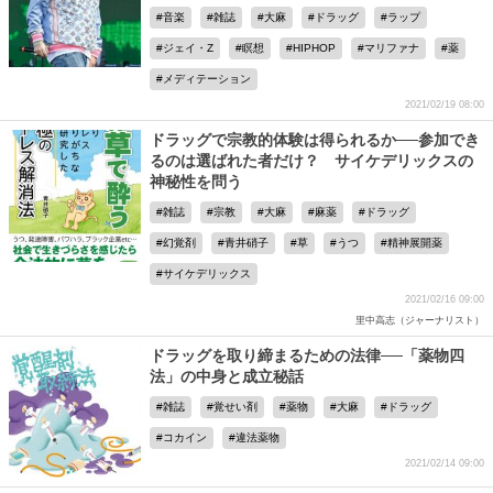
音楽
雑誌
大麻
ドラッグ
ラップ
ジェイ・Z
瞑想
HIPHOP
マリファナ
薬
メディテーション
2021/02/19 08:00
ドラッグで宗教的体験は得られるか──参加でき
るのは選ばれた者だけ？ サイケデリックスの
神秘性を問う
雑誌
宗教
大麻
麻薬
ドラッグ
幻覚剤
青井硝子
草
うつ
精神展開薬
サイケデリックス
2021/02/16 09:00
里中高志（ジャーナリスト）
ドラッグを取り締まるための法律──「薬物四
法」の中身と成立秘話
雑誌
覚せい剤
薬物
大麻
ドラッグ
コカイン
違法薬物
2021/02/14 09:00