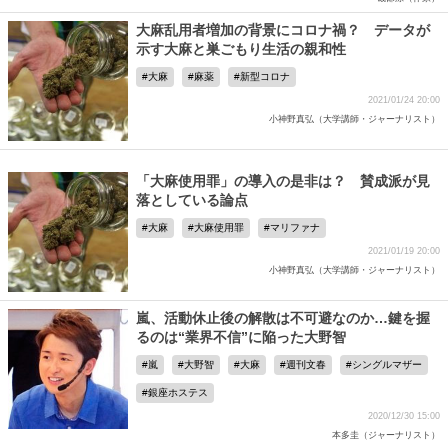
大麻乱用者増加の背景にコロナ禍？ データが
示す大麻と巣ごもり生活の親和性
大麻
麻薬
新型コロナ
2021/01/24 20:00
小神野真弘（大学講師・ジャーナリスト）
「大麻使用罪」の導入の是非は？ 賛成派が見
落としている論点
大麻
大麻使用罪
マリファナ
2021/01/19 20:00
小神野真弘（大学講師・ジャーナリスト）
嵐、活動休止後の解散は不可避なのか…鍵を握
るのは“業界不信”に陥った大野智
嵐
大野智
大麻
週刊文春
シングルマザー
銀座ホステス
2020/12/30 15:00
本多圭（ジャーナリスト）