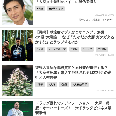
「大麻入手先明かさず」に関係者憤り
大麻
伊勢谷友介
2022/03/07 08:00
黒崎さとし（編集者・ライター）
【再掲】舐達麻がブチかますコンプラ無視
の“超”大麻論──なぜ「たかだか大麻 ガタガタぬ
かすな」とラップするのか
音楽
ヒップホップ
大麻
ラップ
舐達麻
2021/04/16 14:00
警察の違法な職務質問と尿検査が横行する？
「大麻使用罪」導入で危惧される日本社会の逆
行と人権侵害
警察
大麻
法律
大麻使用罪
2021/02/20 18:00
ドラッグ疲れでメディテーション──大麻・瞑
想・オーバードーズ！ 米ドラッグビジネス最
新事情