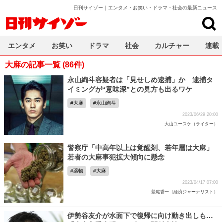
日刊サイゾー｜エンタメ・お笑い・ドラマ・社会の最新ニュース
日刊サイゾー
エンタメ
お笑い
ドラマ
社会
カルチャー
連載
大麻の記事一覧 (86件)
永山絢斗容疑者は「見せしめ逮捕」か 逮捕タ
イミングが“意味深”との見方も出るワケ
大麻
永山絢斗
2023/06/29 20:00
大山ユースケ（ライター）
警察庁「中高年以上は覚醒剤、若年層は大麻」
若者の大麻事犯拡大傾向に懸念
薬物
大麻
2023/04/17 07:00
鷲尾香一（経済ジャーナリスト）
伊勢谷友介が水面下で復帰に向け動き出しも…