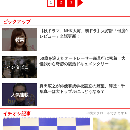
1
2
3
ピックアップ
【秋ドラマ、NHK大河、朝ドラ】大好評「忖度0
レビュー」全話更新！
特集
50歳を迎えたオートレーサー森且行に密着 大
怪我から奇跡の復活ドキュメンタリー
インタビュー
真田広之が俳優養成学校設立の野望、師匠・千
葉真一は大トラブルに…どうなる？
人気連載
イチオシ記事
※横スクロールできます▶