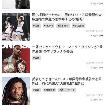
日刊サイゾー
同じ境遇だったのに…元HKT48・谷口愛理の大
麻逮捕で際立つ菅本裕子との“明暗”
大麻
HKT48
菅本裕子
谷口愛理
2020/04/17 18:00
日刊サイゾー
一発でノックアウト!? マイク・タイソンが”世
界最凶”のマリファナを発売
大麻
2020/03/10 20:00
日刊サイゾー
反省してませーん!? スノボ国母和宏被告の初公
判は、前代未聞の“大麻礼賛”裁判に
大麻
国母和宏
スノーボード
2020/01/10 07:30
日刊サイゾー