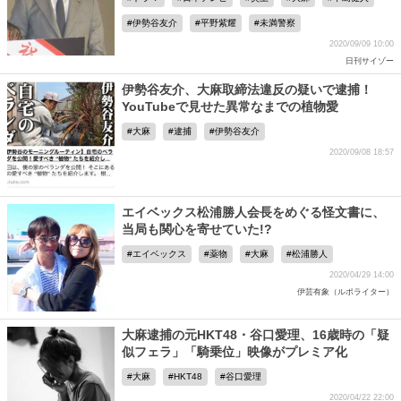
伊勢谷友介
平野紫耀
未満警察
2020/09/09 10:00
日刊サイゾー
伊勢谷友介、大麻取締法違反の疑いで逮捕！
YouTubeで見せた異常なまでの植物愛
大麻
逮捕
伊勢谷友介
2020/09/08 18:57
エイベックス松浦勝人会長をめぐる怪文書に、
当局も関心を寄せていた!?
エイベックス
薬物
大麻
松浦勝人
2020/04/29 14:00
伊芸有象（ルポライター）
大麻逮捕の元HKT48・谷口愛理、16歳時の「疑
似フェラ」「騎乗位」映像がプレミア化
大麻
HKT48
谷口愛理
2020/04/22 22:00