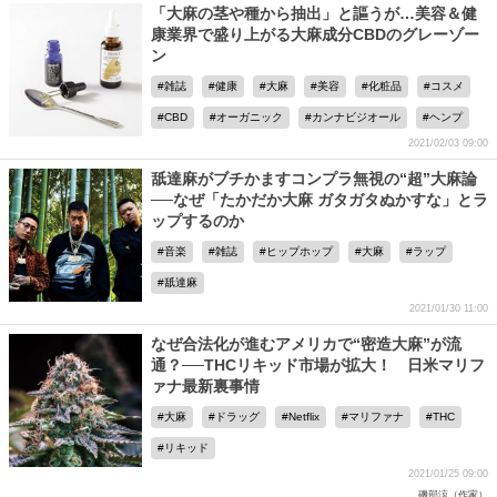
「大麻の茎や種から抽出」と謳うが…美容＆健
康業界で盛り上がる大麻成分CBDのグレーゾー
ン
雑誌
健康
大麻
美容
化粧品
コスメ
CBD
オーガニック
カンナビジオール
ヘンプ
2021/02/03 09:00
舐達麻がブチかますコンプラ無視の“超”大麻論
──なぜ「たかだか大麻 ガタガタぬかすな」とラ
ップするのか
音楽
雑誌
ヒップホップ
大麻
ラップ
舐達麻
2021/01/30 11:00
なぜ合法化が進むアメリカで“密造大麻”が流
通？──THCリキッド市場が拡大！ 日米マリフ
ァナ最新裏事情
大麻
ドラッグ
Netflix
マリファナ
THC
リキッド
2021/01/25 09:00
磯部涼（作家）