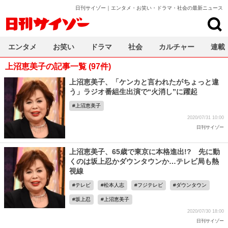
日刊サイゾー｜エンタメ・お笑い・ドラマ・社会の最新ニュース
日刊サイゾー
エンタメ
お笑い
ドラマ
社会
カルチャー
連載
上沼恵美子の記事一覧 (97件)
上沼恵美子、「ケンカと言われたがちょっと違
う」ラジオ番組生出演で“火消し”に躍起
上沼恵美子
2020/07/31 10:00
日刊サイゾー
上沼恵美子、65歳で東京に本格進出!? 先に動
くのは坂上忍かダウンタウンか…テレビ局も熱
視線
テレビ
松本人志
フジテレビ
ダウンタウン
坂上忍
上沼恵美子
2020/07/30 18:00
日刊サイゾー