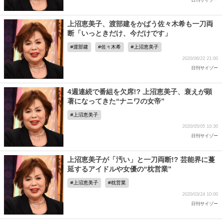
日刊サイゾー
上沼恵美子、渡部建をかばう佐々木希も一刀両
断「いっときだけ、今だけです」
渡部建
佐々木希
上沼恵美子
2020/06/22 21:00
日刊サイゾー
4週連続で番組を欠席!? 上沼恵美子、衰えが顕
著になってきた“ナニワの女帝”
上沼恵美子
2020/05/05 10:30
日刊サイゾー
上沼恵美子が「汚い」と一刀両断!? 芸能界に蔓
延するアイドルや女優の“枕営業”
上沼恵美子
枕営業
2020/03/24 10:00
日刊サイゾー