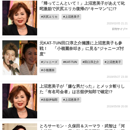
「帰ってこんといて！」上沼恵美子があえて叱
咤激励で沢尻エリカ復帰の“キーマン”に!?
沢尻エリカ
上沼恵美子
2020/02/05 21:21
日刊サイゾー
元KAT-TUN田口淳之介擁護に上沼恵美子も参
戦！ 「小嶺麗奈叩き」に見る“ジャニーズ忖
度”
ジャニーズ
KAT-TUN
田口淳之介
上沼恵美子
小嶺麗奈
2019/05/27 23:30
上沼恵美子が「嫌な男だった」とメッタ斬りし
た「有名司会者」は古舘伊知郎で確定!?
古舘伊知郎
上沼恵美子
2019/05/09 20:00
とろサーモン・久保田＆スーマラ・武智は「河