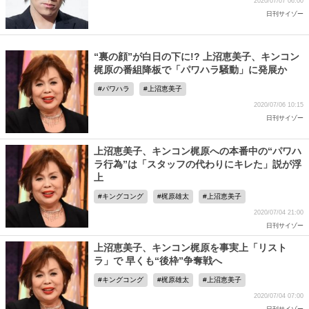
2020/07/07 06:00
日刊サイゾー
“裏の顔”が白日の下に!? 上沼恵美子、キンコン
梶原の番組降板で「パワハラ騒動」に発展か
パワハラ
上沼恵美子
2020/07/06 10:15
日刊サイゾー
上沼恵美子、キンコン梶原への本番中の“パワハ
ラ行為”は「スタッフの代わりにキレた」説が浮
上
キングコング
梶原雄太
上沼恵美子
2020/07/04 21:00
日刊サイゾー
上沼恵美子、キンコン梶原を事実上「リスト
ラ」で 早くも“後枠”争奪戦へ
キングコング
梶原雄太
上沼恵美子
2020/07/04 07:00