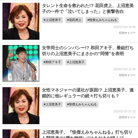
タレント生命を救われた!? 花田虎上、上沼恵美
子の一件で「泣いてしまった」と衝撃告白
上沼恵美子
花田虎上
怪傑えみちゃんねる
2020/07/29 10:00
日刊サイゾー
女帝同士のシンパシー!? 和田アキ子、番組打ち
切りの上沼恵美子にまさかの“同情”を表明
和田アキ子
上沼恵美子
2020/07/26 22:00
日刊サイゾー
女性マネジャーの退社が原因!? 上沼恵美子、連
鎖的に他レギュラーの続々打ち切りも？
上沼恵美子
怪傑えみちゃんねる
2020/07/24 07:15
日刊サイゾー
上沼恵美子、『怪傑えみちゃんねる』打ち切り