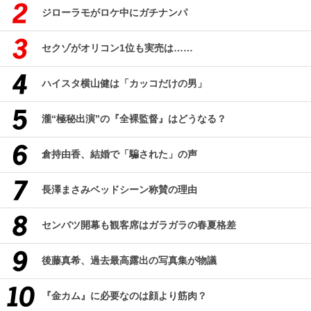
ジローラモがロケ中にガチナンパ
セクゾがオリコン1位も実売は……
ハイスタ横山健は「カッコだけの男」
瀧“極秘出演”の『全裸監督』はどうなる？
倉持由香、結婚で「騙された」の声
長澤まさみベッドシーン称賛の理由
センバツ開幕も観客席はガラガラの春夏格差
後藤真希、過去最高露出の写真集が物議
『金カム』に必要なのは顔より筋肉？