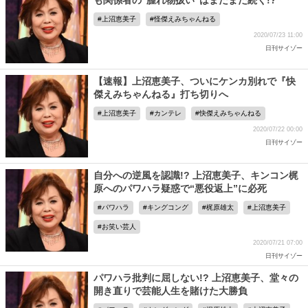
も関係者の“腫れ物扱い”はまだまだ続く!?
上沼恵美子
怪傑えみちゃんねる
2020/07/23 11:00
日刊サイゾー
【速報】上沼恵美子、ついにケンカ別れで『快
傑えみちゃんねる』打ち切りへ
上沼恵美子
カンテレ
快傑えみちゃんねる
2020/07/22 00:00
日刊サイゾー
自分への逆風を認識!? 上沼恵美子、キンコン梶
原へのパワハラ疑惑で“悪役返上”に必死
パワハラ
キングコング
梶原雄太
上沼恵美子
お笑い芸人
2020/07/21 07:00
日刊サイゾー
パワハラ批判に屈しない!? 上沼恵美子、堂々の
開き直りで芸能人生を賭けた大勝負