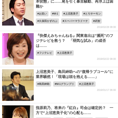
本状態」に……尾を引く暴言騒動、再浮上は困
難か
お笑い
M-1
上沼恵美子
とろサーモン
久保田かずのぶ
スーパーマラドーナ
武智
2019/02/28 08:00
『快傑えみちゃんねる』関東進出は“瀕死”のフ
ジテレビを救う？ 「弱気な試み」の成否
は……
フジテレビ
上沼恵美子
2019/02/22 08:00
上沼恵美子、島田紳助への“復帰ラブコール”に
業界騒然！「現場は頭を抱える……」
島田紳助
M-1グランプリ
上沼恵美子
2019/01/17 06:00
指原莉乃、将来の『紅白』司会は確定的？ 一
方で“上沼恵美子化”の心配も……