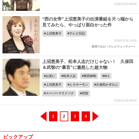
2018/12/20 09:00
“西の女帝”上沼恵美子の出演番組を片っ端から
見てみたら、やっぱり面白かった件
上沼恵美子
テレビ日記
2018/12/18 14:00
飲用てれび（テレビウォッチャー）
上沼恵美子、松本人志だけじゃない！ 久保田
＆武智の“暴言”に激怒した超大物
お笑い
松本人志
島田紳助
M-1
上沼恵美子
とろサーモン
久保田かずのぶ
スーパーマラドーナ
武智
2018/12/18 08:00
1
2
3
4
ピックアップ