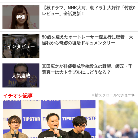
【秋ドラマ、NHK大河、朝ドラ】大好評「忖度0
レビュー」全話更新！
特集
50歳を迎えたオートレーサー森且行に密着 大
怪我から奇跡の復活ドキュメンタリー
インタビュー
真田広之が俳優養成学校設立の野望、師匠・千
葉真一は大トラブルに…どうなる？
人気連載
イチオシ記事
※横スクロールできます▶