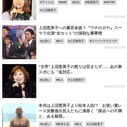
アイドル
NHK
紅白
指原莉乃
HKT48
上沼恵美子
2019/01/08 10:00
上沼恵美子への暴言余波？『ウチのガヤ』スー
マラ出演“全カット”の深刻な裏事情
お笑い
M-1
上沼恵美子
スーパーマラドーナ
2018/12/28 17:00
“女帝”上沼恵美子の怒りは収まらず……あの東
スポにも「塩対応」
お笑い
M-1
上沼恵美子
2018/12/20 10:00
本当は上沼恵美子より松本人志!? お笑い賞レ
ース決勝進出芸人たちに渦巻く「採点への不満
と、ある疑惑」
お笑い
松本人志
M-1
上沼恵美子