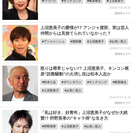
パワハラ
キングコング
梶原雄太
上沼恵美子
2020/07/15 06:30
日刊サイゾー
上沼恵美子の愛情が!? アンジャ渡部、実は芸人
仲間からは見捨てられていなかった？
アンジャッシュ
渡部建
上沼恵美子
お笑い芸人
2020/07/13 10:00
日刊サイゾー
怒りは尋常じゃない!? 上沼恵美子、キンコン梶
原“説教騒動”の火消し役は松本人志か
松本人志
ダウンタウン
キングコング
梶原雄太
上沼恵美子
お笑い芸人
2020/07/10 21:30
日刊サイゾー
「私は好き、好青年」上沼恵美子がなぜか大絶
賛!? 狩野英孝の“キャラ得”な生き方
狩野英孝
上沼恵美子
お笑い芸人