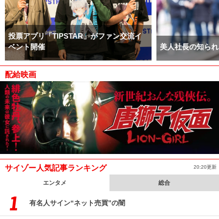
投票アプリ「TIPSTAR」がファン交流イ
ベント開催
美人社長の知られ
配給映画
サイゾー人気記事ランキング
20:20更新
エンタメ
総合
有名人サイン“ネット売買”の闇